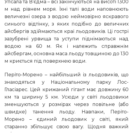
Упсала та В’єдма – всі закінчуються на висоті 1300
м над рівнем моря. Їхні талі води наповнюють
величезні озера з водою неймовірно яскравого
синього відтінку, з яких подібно до величних
айсбергів здіймаються краї льодовиків. Ці гострі
зазубрені урвища та уступи піднімаються над
водою на 60 м. Як і належить справжнім
айсбергам, основна маса льоду товщиною до 130
м криється під поверхнею води.
Періто-Морено – найбільший із льодовиків, що
знаходяться у Національному парку Лос-
Гласіарес. Цей крижаний гігант має довжину 60
км та ширину 5 км. Усюди у світі льодовики
зменшуються у розмірах через повільне (або
швидке) танення льоду. Навпаки, Періто-
Морено – єдиний льодовик у світі, який
старанно збільшує свою вагу. Щодня важкий