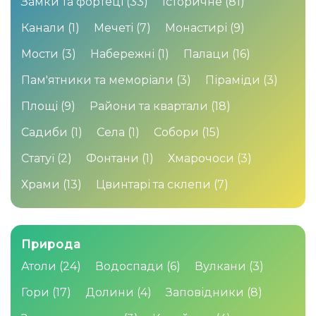
Замки та фортеці
(33)
Історичне
(81)
Канали
(1)
Мечеті
(7)
Монастирі
(9)
Мости
(3)
Набережні
(1)
Палаци
(16)
Пам'ятники та меморіали
(3)
Піраміди
(3)
Площі
(9)
Райони та квартали
(18)
Садиби
(1)
Села
(1)
Собори
(15)
Статуї
(2)
Фонтани
(1)
Хмарочоси
(3)
Храми
(13)
Цвинтарі та склепи
(7)
Природа
Атоли
(24)
Водоспади
(6)
Вулкани
(3)
Гори
(17)
Долини
(4)
Заповідники
(8)