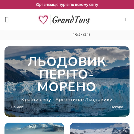
Перейти
Організація турів по всьому світу
до
змісту
4.6/5 - (24)
ЛЬОДОВИК
ПЕРІТО-
МОРЕНО
Країни світу
-
Аргентина
Льодовики
/
На мапі
Погода