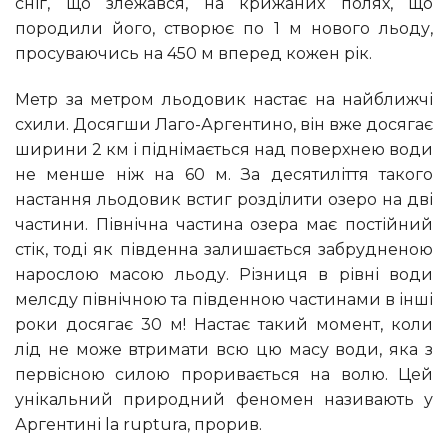
сніг, що злежався, на крижаних полях, що
породили його, створює по 1 м нового льоду,
просуваючись на 450 м вперед кожен рік.
Метр за метром льодовик настає на найближчі
схили. Досягши Лаго-Аргентино, він вже досягає
ширини 2 км і піднімається над поверхнею води
не менше ніж на 60 м. За десятиліття такого
настання льодовик встиг розділити озеро на дві
частини. Північна частина озера має постійний
стік, тоді як південна залишається забрудненою
нарослою масою льоду. Різниця в рівні води
мелсду північною та південною частинами в інші
роки досягає 30 м! Настає такий момент, коли
лід не може втримати всю цю масу води, яка з
первісною силою проривається на волю. Цей
унікальний природний феномен називають у
Аргентині la ruptura, прорив.