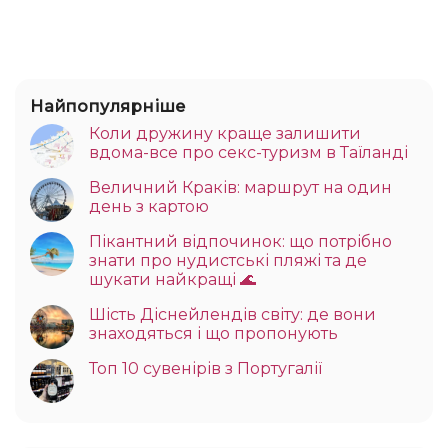
Найпопулярніше
Коли дружину краще залишити
вдома-все про секс-туризм в Таїланді
Величний Краків: маршрут на один
день з картою
Пікантний відпочинок: що потрібно
знати про нудистські пляжі та де
шукати найкращі 🌊
Шість Діснейлендів світу: де вони
знаходяться і що пропонують
Топ 10 сувенірів з Португалії