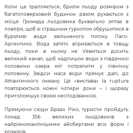
Коли це трапляється, брили льоду розміром з
багатоповерховий будинок разом рухаються з
місця. Громада льодовика буквально злітає в
повітря, щоб зі страшним гуркотом обрушитися в
бурхливі води звільненого потоку Лаго-
Аргентино. Вода затято вгризається в товщу
льоду, поки в ньому не з’явиться досить
великий канал, щоб надлишок води з південної
половини озера міг потрапити у північну
половину. Звідси маса води прямує далі, до
Атлантичного океану. Ця «вистава» la ruptura
повторюється кожні чотири роки – і щоразу
приголомшує своєю несподіванкою.
Прямуючи сюди Бразо Ріко, туристи пройдуть
понад 356 великих льодовиків з
найрізноманітнішими айсбергами всіх форм і
розмірів.