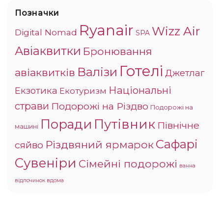
Позначки
Ryanair
Wizz Air
Digital Nomad
SPA
Авіаквитки
Бронювання
Готелі
Валізи
авіаквитків
Джетлаг
Національні
Екзотика
Екотуризм
страви
Подорожі на Різдво
Подорожі на
Поради
Путівник
Північне
машині
Сафарі
Різдвяний ярмарок
сяйво
Сувеніри
Сімейні подорожі
ванна
відпочинок вдома