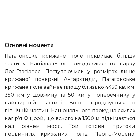
Основні моменти
Патагонське крижане поле покриває більшу
частину Національного льодовикового парку
Лос-Гласіарес. Поступаючись у розмірах лише
крижаної поверхні Антарктиди, Патагонське
крижане поле займає площу близько 4459 кв. км,
350 км у довжину та 50 км у поперечнику у
найширшій частині. Воно зароджується в
північній частині Національного парку, на схилах
нагір’я Фіцрой, що всього на 1500 м піднімається
над рівнем моря. Три головні притоки
первинних крижаних полів: Періто-Морено,