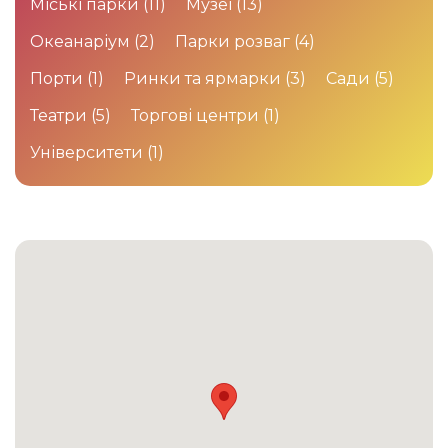
Міські парки
(11)
Музеї
(13)
Океанаріум
(2)
Парки розваг
(4)
Порти
(1)
Ринки та ярмарки
(3)
Сади
(5)
Театри
(5)
Торгові центри
(1)
Університети
(1)