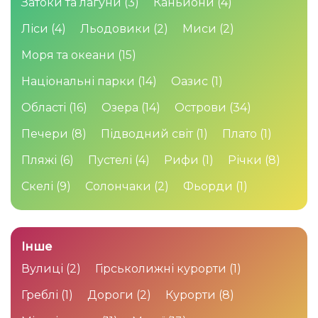
Затоки та лагуни
(3)
Каньйони
(4)
Ліси
(4)
Льодовики
(2)
Миси
(2)
Моря та океани
(15)
Національні парки
(14)
Оазис
(1)
Області
(16)
Озера
(14)
Острови
(34)
Печери
(8)
Підводний світ
(1)
Плато
(1)
Пляжі
(6)
Пустелі
(4)
Рифи
(1)
Річки
(8)
Скелі
(9)
Солончаки
(2)
Фьорди
(1)
Інше
Вулиці
(2)
Гірськолижні курорти
(1)
Греблі
(1)
Дороги
(2)
Курорти
(8)