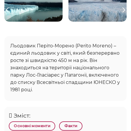
Льодовик Періто-Морено (Perito Moreno) –
єдиний льодовик у світі, який безперервно
росте зі швидкістю 450 м на рік. Він
знаходиться на території національного
парку Лос-Гласіарес у Патагонії, включеного
до списку Всесвітньої спадщини ЮНЕСКО у
1981 році.
Зміст:
Основні моменти
Факти