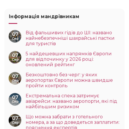
Інформація мандрівникам
Від фальшивих гідів до ШІ: названо
07
найнебезпечніші шахрайські пастки
Сер
для туристів
5 найдешевших напрямків Європи
07
для відпочинку у 2026 році:
Сер
оновлений рейтинг
Безкоштовно без черг: у яких
07
аеропортах Європи можна швидше
Сер
пройти контроль
Екстремальна спека затримує
07
авіарейси: названо аеропорти, які під
Сер
найбільшим ризиком
Що можна забрати з готельного
07
номера, а за що доведеться заплатити:
Сер
пояснення експертів