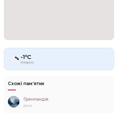
-1°C
хмарно
Схожі памʼятки
Гренландія
Данія