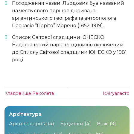
Походження назви: Льодовик був названий
на честь свого першовідкривача,
аргентинського географа та антрополога
Паскасіо “Періто” Морено (1852-1919).
Список Світової спадщини ЮНЕСКО:
Національний парк льодовиків включений
до Списку Світової спадщини ЮНЕСКО у 1981
році.
Кладовище Реколета
Ісчіґуаласто
Архітектура
Арки та ворота
(4)
Будинки
(4)
Вежі
(9)