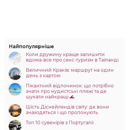
Найпопулярніше
Коли дружину краще залишити
вдома-все про секс-туризм в Таїланді
Величний Краків: маршрут на один
день з картою
Пікантний відпочинок: що потрібно
знати про нудистські пляжі та де
шукати найкращі 🌊
Шість Діснейлендів світу: де вони
знаходяться і що пропонують
Топ 10 сувенірів з Португалії