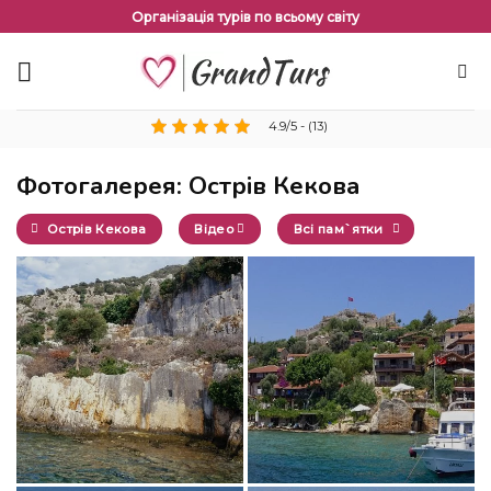
Перейти
Організація турів по всьому світу
до
змісту
4.9/5 - (13)
Фотогалерея: Острів Кекова
Острів Кекова
Відео
Всі пам`ятки