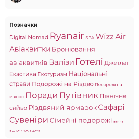
Позначки
Ryanair
Wizz Air
Digital Nomad
SPA
Авіаквитки
Бронювання
Готелі
Валізи
авіаквитків
Джетлаг
Національні
Екзотика
Екотуризм
страви
Подорожі на Різдво
Подорожі на
Поради
Путівник
Північне
машині
Сафарі
Різдвяний ярмарок
сяйво
Сувеніри
Сімейні подорожі
ванна
відпочинок вдома