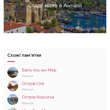
Старе місто в Анталії
Схожі памʼятки
Бель-Іль-ан-Мер
Франція
Острів Сіте
Франція
Острів Корсика
Франція