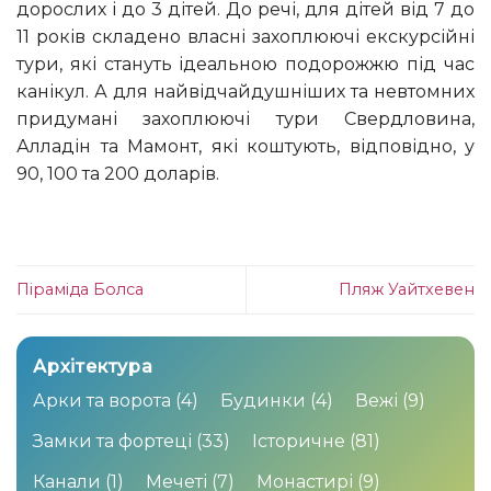
дорослих і до 3 дітей. До речі, для дітей від 7 до
11 років складено власні захоплюючі екскурсійні
тури, які стануть ідеальною подорожжю під час
канікул. А для найвідчайдушніших та невтомних
придумані захоплюючі тури Свердловина,
Алладін та Мамонт, які коштують, відповідно, у
90, 100 та 200 доларів.
Піраміда Болса
Пляж Уайтхевен
Архітектура
Арки та ворота
(4)
Будинки
(4)
Вежі
(9)
Замки та фортеці
(33)
Історичне
(81)
Канали
(1)
Мечеті
(7)
Монастирі
(9)