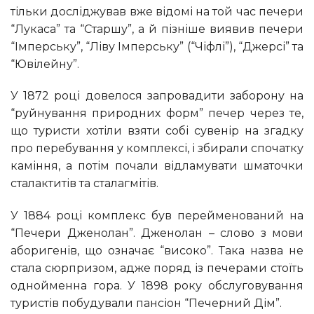
тільки досліджував вже відомі на той час печери
“Лукаса” та “Старшу”, а й пізніше виявив печери
“Імперську”, “Ліву Імперську” (“Чіфлі”), “Джерсі” та
“Ювілейну”.
У 1872 році довелося запровадити заборону на
“руйнування природних форм” печер через те,
що туристи хотіли взяти собі сувенір на згадку
про перебування у комплексі, і збирали спочатку
каміння, а потім почали відламувати шматочки
сталактитів та сталагмітів.
У 1884 році комплекс був перейменований на
“Печери Дженолан”. Дженолан – слово з мови
аборигенів, що означає “високо”. Така назва не
стала сюрпризом, адже поряд із печерами стоїть
однойменна гора. У 1898 року обслуговування
туристів побудували пансіон “Печерний Дім”.