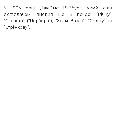
У 1903 році Джеймс Вайбург, який став
доглядачем, виявив ще 5 печер: “Річну”,
“Скелета” (“Цербера”), “Храм Ваала”, “Східну” та
“Стріжкову”.