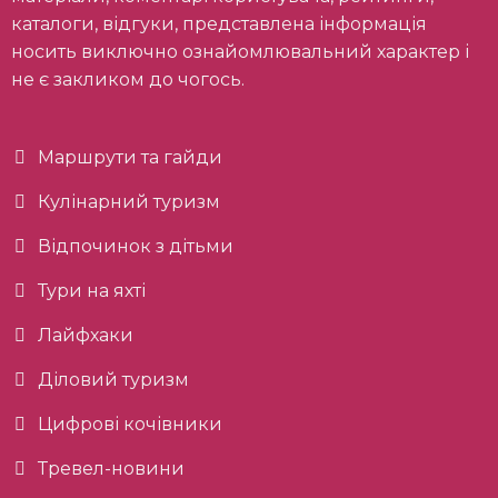
каталоги, відгуки, представлена інформація
носить виключно ознайомлювальний характер і
не є закликом до чогось.
Маршрути та гайди
Кулінарний туризм
Відпочинок з дітьми
Тури на яхті
Лайфхаки
Діловий туризм
Цифрові кочівники
Тревел-новини