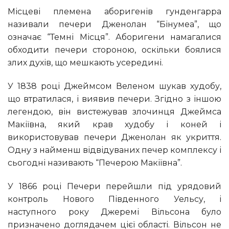
Місцеві племена аборигенів гунденгарра
називали печери Дженолан “Бінумеа”, що
означає “Темні Місця”. Аборигени намагалися
обходити печери стороною, оскільки боялися
злих духів, що мешкають усередині.
У 1838 році Джеймсом Веленом шукав худобу,
що втратилася, і виявив печери. Згідно з іншою
легендою, він вистежував злочинця Джеймса
Макіївна, який крав худобу і коней і
використовував печери Дженолан як укриття.
Одну з найменш відвідуваних печер комплексу і
сьогодні називають “Печерою Макіївна”.
У 1866 році Печери перейшли під урядовий
контроль Нового Південного Уельсу, і
наступного року Джеремі Вільсона було
призначено доглядачем цієї області. Вільсон не