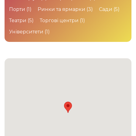
Порти
(1)
Ринки та ярмарки
(3)
Сади
(5)
Театри
(5)
Торгові центри
(1)
Університети
(1)