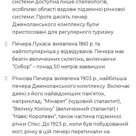
системи доступна лише спелеологів,
особливо області вздовж підземної річкової
системи; Проте десять печер
Дженоланського комплексу були
пристосовані для регулярного туризму.
Печера Лукаса: виявлена ​​1861 р. та
найпопулярніша у відвідувачів. Печера має
безліч величезних склепінь, включаючи
“Собор” – понад 50 метрів заввишки.
Річкова Печера: виявлена ​​1903 р., найбільша
печера Дженоланського комплексу. Включає
деякі з його найвідоміших пам’яток,
наприклад, “Мінарет” (чудовий сталактит),
“Велику Колону” (величезний сталактат) і
“Навіс Королеви”, також частина підземної
річки Стікс. До 1923 р., коли був побудований
міст, річку в цій печері перетинали на