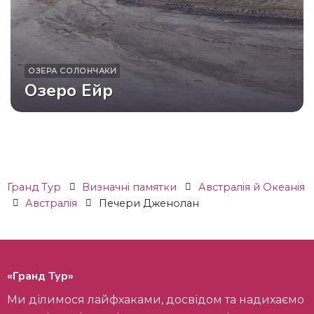
ОЗЕРА
СОЛОНЧАКИ
Озеро Ейр
Гранд Тур
Визначні памятки
Австралія й Океанія
Австралія
Печери Дженолан
«Гранд Тур»
Ми ділимося лайфхаками, досвідом та надихаємо