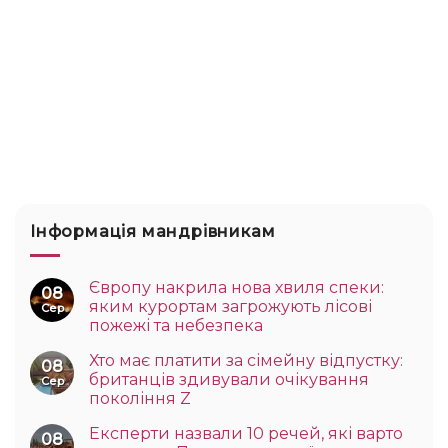
Інформація мандрівникам
Європу накрила нова хвиля спеки:
08
яким курортам загрожують лісові
Сер
пожежі та небезпека
Хто має платити за сімейну відпустку:
08
британців здивували очікування
Сер
покоління Z
Експерти назвали 10 речей, які варто
08