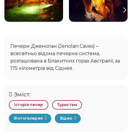
Печери Дженолан (Jenolan Caves) –
всесвітньо відома печерна система,
розташована в Блакитних горах Австралії, за
175 кілометрів від Сіднея.
Зміст:
Історія печер
Туристам
Фотогалерея
Відео