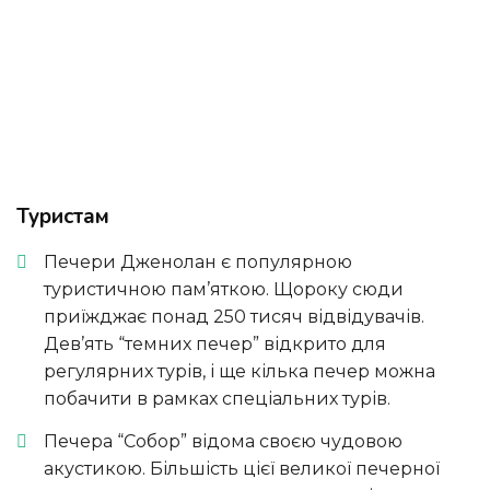
Туристам
Печери Дженолан є популярною
туристичною пам’яткою. Щороку сюди
приїжджає понад 250 тисяч відвідувачів.
Дев’ять “темних печер” відкрито для
регулярних турів, і ще кілька печер можна
побачити в рамках спеціальних турів.
Печера “Собор” відома своєю чудовою
акустикою. Більшість цієї великої печерної