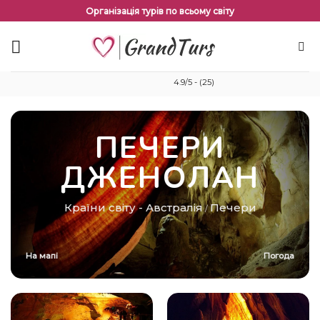
Перейти
Організація турів по всьому світу
до
змісту
4.9/5 - (25)
ПЕЧЕРИ
ДЖЕНОЛАН
Країни світу
-
Австралія
Печери
/
На мапі
Погода