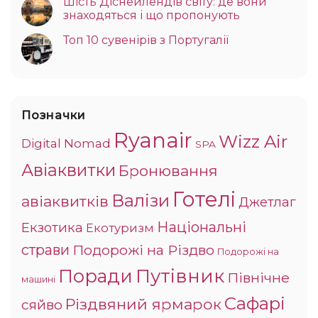
Шість Діснейлендів світу: де вони
знаходяться і що пропонують
Топ 10 сувенірів з Португалії
Позначки
Ryanair
Wizz Air
Digital Nomad
SPA
Авіаквитки
Бронювання
Готелі
Валізи
авіаквитків
Джетлаг
Національні
Екзотика
Екотуризм
страви
Подорожі на Різдво
Подорожі на
Поради
Путівник
Північне
машині
Сафарі
Різдвяний ярмарок
сяйво