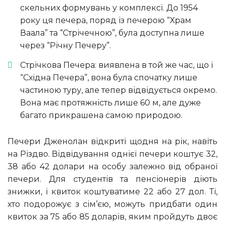
скельних формувань у комплексі. До 1954
року ця печера, поряд із печерою “Храм
Ваала” та “Стрічечною”, була доступна лише
через “Річну Печеру”.
Стрічкова Печера: виявлена ​​в той же час, що і
“Східна Печера”, вона була спочатку лише
частиною туру, але тепер відвідується окремо.
Вона має протяжність лише 60 м, але дуже
багато прикрашена самою природою.
Печери Дженолан відкриті щодня на рік, навіть
на Різдво. Відвідування однієї печери коштує 32,
38 або 42 долари на особу залежно від обраної
печери. Для студентів та пенсіонерів діють
знижки, і квиток коштуватиме 22 або 27 дол. Ті,
хто подорожує з сім’єю, можуть придбати один
квиток за 75 або 85 доларів, яким пройдуть двоє