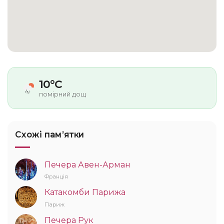
10°C
помірний дощ
Схожі памʼятки
Печера Авен-Арман
Франція
Катакомби Парижа
Париж
Печера Рук