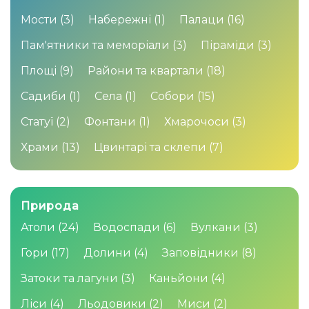
Мости
(3)
Набережні
(1)
Палаци
(16)
Пам'ятники та меморіали
(3)
Піраміди
(3)
Площі
(9)
Райони та квартали
(18)
Садиби
(1)
Села
(1)
Собори
(15)
Статуї
(2)
Фонтани
(1)
Хмарочоси
(3)
Храми
(13)
Цвинтарі та склепи
(7)
Природа
Атоли
(24)
Водоспади
(6)
Вулкани
(3)
Гори
(17)
Долини
(4)
Заповідники
(8)
Затоки та лагуни
(3)
Каньйони
(4)
Ліси
(4)
Льодовики
(2)
Миси
(2)