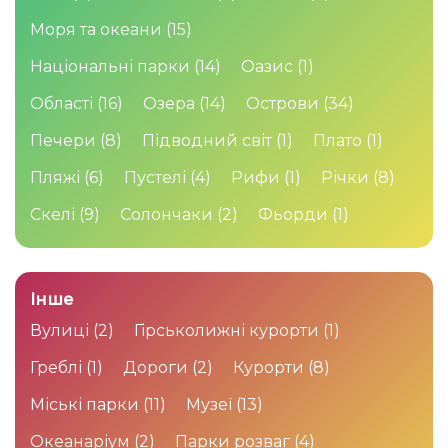
Моря та океани
(15)
Національні парки
(14)
Оазис
(1)
Області
(16)
Озера
(14)
Острови
(34)
Печери
(8)
Підводний світ
(1)
Плато
(1)
Пляжі
(6)
Пустелі
(4)
Рифи
(1)
Річки
(8)
Скелі
(9)
Солончаки
(2)
Фьорди
(1)
Інше
Вулиці
(2)
Гірськолижні курорти
(1)
Греблі
(1)
Дороги
(2)
Курорти
(8)
Міські парки
(11)
Музеї
(13)
Океанаріум
(2)
Парки розваг
(4)