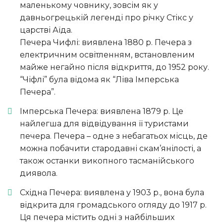
маленькому човнику, зовсім як у
давньогрецькій легенді про річку Стікс у
царстві Аїда.
Печера Чифлі: виявлена ​​1880 р. Печера з
електричним освітленням, встановленим
майже негайно після відкриття, до 1952 року.
“Чіфлі” була відома як “Ліва Імперська
Печера”.
Імперська Печера: виявлена ​​1879 р. Це
найлегша для відвідування її туристами
печера. Печера – одне з небагатьох місць, де
можна побачити стародавні скам’янілості, а
також останки викопного тасманійського
диявола.
Східна Печера: виявлена ​​у 1903 р., вона була
відкрита для громадського огляду до 1917 р.
Ця печера містить одні з найбільших