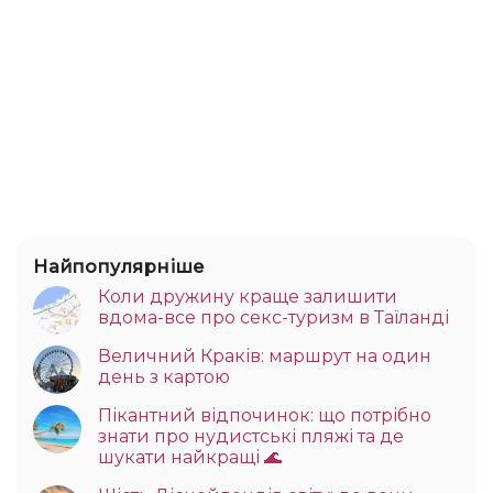
Найпопулярніше
Коли дружину краще залишити
вдома-все про секс-туризм в Таїланді
Величний Краків: маршрут на один
день з картою
Пікантний відпочинок: що потрібно
знати про нудистські пляжі та де
шукати найкращі 🌊