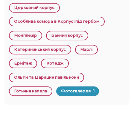
Церковний корпус
Особлива комора в Корпусі під гербом
Монплезір
Банний корпус
Катерининський корпус
Марлі
Ермітаж
Котедж
Ольгін та Царицин павільйони
Готична капела
Фотогалерея