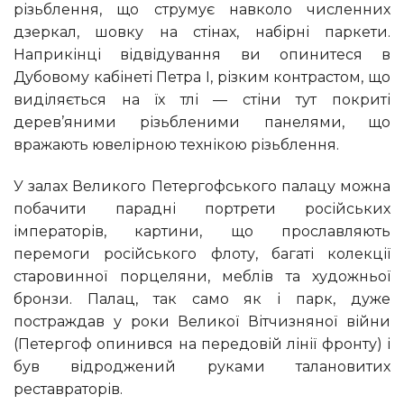
різьблення, що струмує навколо численних
дзеркал, шовку на стінах, набірні паркети.
Наприкінці відвідування ви опинитеся в
Дубовому кабінеті Петра I, різким контрастом, що
виділяється на їх тлі — стіни тут покриті
дерев’яними різьбленими панелями, що
вражають ювелірною технікою різьблення.
У залах Великого Петергофського палацу можна
побачити парадні портрети російських
імператорів, картини, що прославляють
перемоги російського флоту, багаті колекції
старовинної порцеляни, меблів та художньої
бронзи. Палац, так само як і парк, дуже
постраждав у роки Великої Вітчизняної війни
(Петергоф опинився на передовій лінії фронту) і
був відроджений руками талановитих
реставраторів.