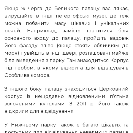
Якщо ж черга до Великого палацу вас лякає,
вирушайте в інші петергофські музеї, де теж
можна побачити масу цікавих і унікальних
речей. Наприклад, замість товпитися біля
основного входу до палацу, пройдіть вздовж
його фасаду вліво (якщо стояти обличчям до
моря) і увійдіть в інші двері, розташовані майже
біля виведення з парку. Там знаходиться Корпус
під гербом, в якому відкрита для відвідувачів
Особлива комора.
З іншого боку палацу знаходиться Церковний
корпус із нещодавно відновленими п’ятьма
золоченими куполами. З 2011 р. його також
відкрили для відвідування.
У Нижньому парку також є багато цікавих та
доступних для відвідування невеликих палаців