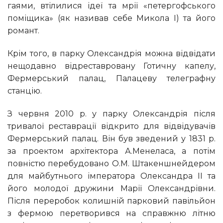
гаями, втілилися ідеї та мрії «петергофського
поміщика» (як називав себе Микола I) та його
романт.
Крім того, в парку Олександрія можна відвідати
нещодавно відреставровану Готичну капелу,
Фермерський палац, Палацеву телеграфну
станцію.
З червня 2010 р. у парку Олександрія після
тривалої реставрації відкрито для відвідувачів
Фермерський палац. Він був зведений у 1831 р.
за проектом архітектора А.Менеласа, а потім
повністю перебудовано О.М. Штакеншнейдером
для майбутнього імператора Олександра II та
його молодої дружини Марії Олександрівни.
Після переробок колишній парковий павільйон
з фермою перетворився на справжню літню