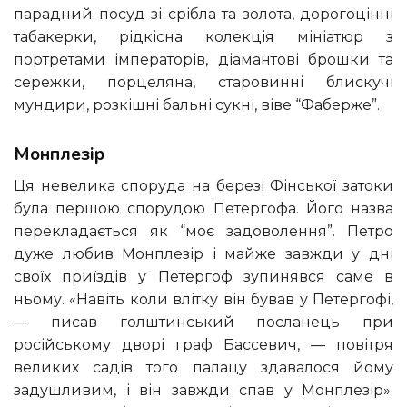
парадний посуд зі срібла та золота, дорогоцінні
табакерки, рідкісна колекція мініатюр з
портретами імператорів, діамантові брошки та
сережки, порцеляна, старовинні блискучі
мундири, розкішні бальні сукні, віве “Фаберже”.
Монплезір
Ця невелика споруда на березі Фінської затоки
була першою спорудою Петергофа. Його назва
перекладається як “моє задоволення”. Петро
дуже любив Монплезір і майже завжди у дні
своїх приїздів у Петергоф зупинявся саме в
ньому. «Навіть коли влітку він бував у Петергофі,
— писав голштинський посланець при
російському дворі граф Бассевич, — повітря
великих садів того палацу здавалося йому
задушливим, і він завжди спав у Монплезір».