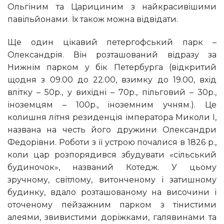
Ольгіним та Царициним з найкрасивішими
павільйонами. Їх також можна відвідати.
Ще один цікавий петергофський парк –
Олександрія. Він розташований відразу за
Нижнім парком у бік Петербурга (відкритий
щодня з 09.00 до 22.00, взимку до 19.00, вхід
влітку – 50р., у вихідні – 70р., пільговий – 30р.,
іноземцям – 100р., іноземним учням.). Це
колишня літня резиденція імператора Миколи I,
названа на честь його дружини Олександри
Федорівни. Роботи з її устрою почалися в 1826 р.,
коли цар розпорядився збудувати «сільський
будиночок», названий Котедж. У цьому
зручному, світлому, витонченому і затишному
будинку, вдало розташованому на височини і
оточеному пейзажним парком з тінистими
алеями, звивистими доріжками, галявинами та