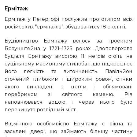
Ермітаж
Ермітаж у Петергофі послужив прототипом всіх
російських “ермітажів”, збудованих у 18 столітті.
Будівництво Ермітажу велося за проектом
Браунштейна у 1721–1725 роках. Двоповерхова
будівля Ермітажу висотою 11 метрів стоїть на
суцільному масивному стилобаті, що підкреслює
його легкість та витонченість. Павільйон
оточений глибоким і широким ровом, стінки
якого викладені з цегли і облямовані
поребриком зі світлого каменю. Рів
наповнювався водою, і через нього було
перекинуто розвідний міст.
Відмінною особливістю Ермітажу є вікна та
засклені двері, що займають більшу частину