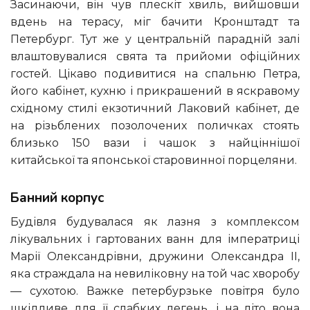
Засинаючи, він чув плескіт хвиль, вийшовши
вдень на терасу, міг бачити Кронштадт та
Петербург. Тут же у центральній парадній залі
влаштовувалися свята та прийоми офіційних
гостей. Цікаво подивитися на спальню Петра,
його кабінет, кухню і прикрашений в яскравому
східному стилі екзотичний Лаковий кабінет, де
на різьблених позолочених поличках стоять
близько 150 вази і чашок з найціннішої
китайської та японської старовинної порцеляни.
Банний корпус
Будівля будувалася як лазня з комплексом
лікувальних і гартованих ванн для імператриці
Марії Олександрівни, дружини Олександра II,
яка страждала на невиліковну на той час хворобу
— сухотою. Важке петербурзьке повітря було
шкідливе для її слабких легень, і на літо вона