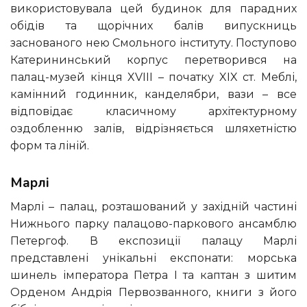
використовувала цей будинок для парадних
обідів та щорічних балів випускниць
заснованого нею Смольного інституту. Поступово
Катерининський корпус перетворився на
палац-музей кінця XVIII – початку XIX ст. Меблі,
камінний годинник, канделябри, вази – все
відповідає класичному архітектурному
оздобленню залів, відрізняється шляхетністю
форм та ліній.
Марлі
Марлі – палац, розташований у західній частині
Нижнього парку палацово-паркового ансамблю
Петергоф. В експозиції палацу Марлі
представлені унікальні експонати: морська
шинель імператора Петра I та каптан з шитим
Орденом Андрія Первозванного, книги з його