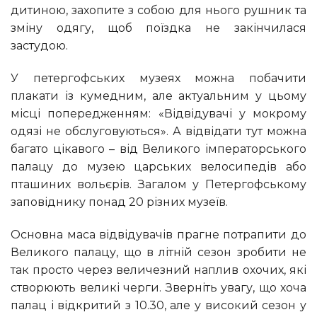
дитиною, захопите з собою для нього рушник та
зміну одягу, щоб поїздка не закінчилася
застудою.
У петергофських музеях можна побачити
плакати із кумедним, але актуальним у цьому
місці попередженням: «Відвідувачі у мокрому
одязі не обслуговуються». А відвідати тут можна
багато цікавого – від Великого імператорського
палацу до музею царських велосипедів або
пташиних вольєрів. Загалом у Петергофському
заповіднику понад 20 різних музеїв.
Основна маса відвідувачів прагне потрапити до
Великого палацу, що в літній сезон зробити не
так просто через величезний наплив охочих, які
створюють великі черги. Зверніть увагу, що хоча
палац і відкритий з 10.30, але у високий сезон у