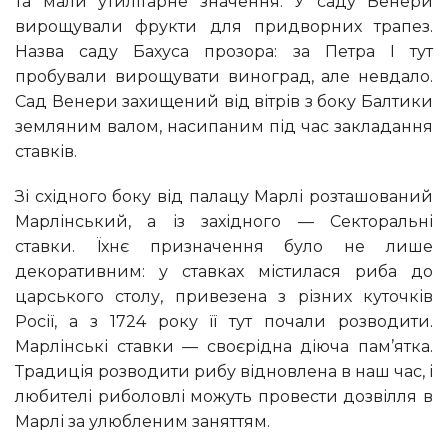
та мали утилітарне значення. У саду Венери
вирощували фрукти для придворних трапез.
Назва саду Бахуса прозора: за Петра I тут
пробували вирощувати виноград, але невдало.
Сад Венери захищений від вітрів з боку Балтики
земляним валом, насипаним під час закладання
ставків.
Зі східного боку від палацу Марлі розташований
Марлінський, а із західного — Секторальні
ставки. Їхнє призначення було не лише
декоративним: у ставках містилася риба до
царського столу, привезена з різних куточків
Росії, а з 1724 року її тут почали розводити.
Марлінські ставки — своєрідна діюча пам’ятка.
Традиція розводити рибу відновлена ​​в наш час, і
любителі риболовлі можуть провести дозвілля в
Марлі за улюбленим заняттям.