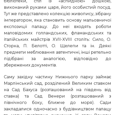
бібліотеки, стіл із «аспидною» дошкою,
виконаний руками царя, його особистий посуд.
Тут же представлено колекцію живопису, зібрану
імператором, яка становить основу мальовничої
експозиції палацу. До неї входять роботи
маловідомих голландських, фламандських та
італійських майстрів XVII-XVIII століть: Сило, О.
Сторка, П. Белотті, О. Щелепи та ін. Деякі
предмети меблювання автентичні, інші ретельно
підібрані за аналогією, відповідно до
збережених документів.
Саму західну частину Нижнього парку займає
Марлінський сад, розділений Великим ставком
на Сад Бахуса (розташований на південь від
ставка) та Сад Венери (розташований з
північного боку, ближче до моря). Сади
закладалися одночасно з будівництвом палацу