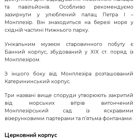
та павільйонів. Особливо рекомендуємо
зазирнути у улюблений палац Петра I –
Монплезір. Він знаходиться на березі моря у
східній частині Нижнього парку.
Унікальним музеєм старовинного побуту є
Банний корпус, збудований у XIX ст. поряд із
Монплезіром.
З іншого боку від Монплезіра розташований
Катерининський корпус.
Три названі вище споруди утворюють закритий
від морських вітрів витончений
Монплезірський сад із яскравими
візерунковими партерами та п’ятьма фонтанами.
Церковний корпус