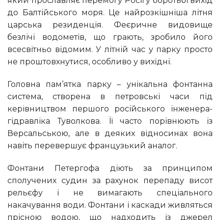
який прославляє перемогу Росії у боротьбі вихід
до Балтійського моря. Це найрозкішніша літня
царська резиденція. Феєричне видовище
безлічі водометів, що грають, зробило його
всесвітньо відомим. У літній час у парку просто
не проштовхнутися, особливо у вихідні.
Головна пам’ятка парку – унікальна фонтанна
система, створена в петровські часи під
керівництвом першого російського інженера-
гідравліка Туволкова. Її часто порівнюють із
Версальською, але в деяких відносинах вона
навіть перевершує французький аналог.
Фонтани Петергофа діють за принципом
сполучених судин за рахунок перепаду висот
рельєфу і не вимагають спеціального
накачування води. Фонтани і каскади живляться
прісною водою, що надходить із джерел