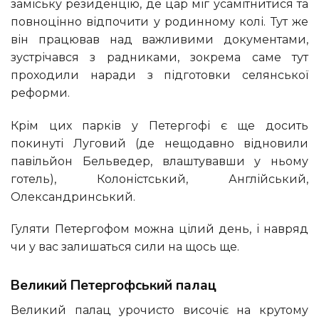
заміську резиденцію, де цар міг усамітнитися та
повноцінно відпочити у родинному колі. Тут же
він працював над важливими документами,
зустрічався з радниками, зокрема саме тут
проходили наради з підготовки селянської
реформи.
Крім цих парків у Петергофі є ще досить
покинуті Луговий (де нещодавно відновили
павільйон Бельведер, влаштувавши у ньому
готель), Колоністський, Англійський,
Олександринський.
Гуляти Петергофом можна цілий день, і навряд
чи у вас залишаться сили на щось ще.
Великий Петергофський палац
Великий палац урочисто височіє на крутому