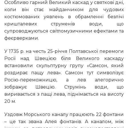
Особливо гарний Великий каскад у святкові дні,
коли він стає майданчиком для чудових
костюмованих уявлень в обрамленні безлічі
кришталевих струменів води, що
супроводжуються світломузичними ефектами та
феєрверками.
У 1735 р. на честь 25-річчя Полтавської перемоги
Росії над Швецією біля Великого каскаду
встановили скульптурну групу «Самсон, який
роздирає пащу лева». Самсон тут символізує
Росію-переможницю, а лев алегорично
зображує Швецію. Струмінь води, що
виривається з пащі лева, піднімається на висоту
20 м.
Уздовж Морського каналу працюють 22 фонтани
– це так звана Алея фонтанів. А каналом, між