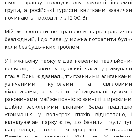
нього зранку пропускають замовні іноземні
групи, а російські туристи квитками зазвичай
починають проходити з 12.00. Зі
мій же фонтани не працюють, парк практично
безлюдний, і до палацу можна потрапити будь-
коли без будь-яких проблем.
У Нижньому парку є два невеликі павільйони-
вольєри, в яких у царські часи утримували
птахів. Вони є дванадцятигранними альтанками,
увінчаними куполами та світловими
ліхтариками, а їх стіни, облицьовані туфом і
раковинами, майже повністю зайняті широкими,
дрібно заскленими вікнами. Зараз традицію
утримання у вольєрах птахів відновлено, і
відвідувачам парку є те, що бачили і чули тут,
наприклад, гості імператриці Єлизавети