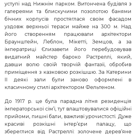
уступі над Нижнім парком. Витончена будівля з
галереями та блискучими позолотою банями
бічних корпусів простяглася своїм фасадом
уздовж верхньої тераси майже на 300 м. Над
його створенням працювали архітектори
Браунштейн, Леблон, Мікетті, Земцов, а за
імператриці Єлизавети його перебудовував
видатний майстер бароко Растреллі, який,
давши волю своїй творчій фантазії, обробив
приміщення з казковою розкішшю. За Катерини
II деякі зали були заново оформлені в
класичному стилі архітектором Фельтеном.
До 1917 р. це була парадна літня резиденція
імператорської сім’ї, тут влаштовувалися офіційні
прийоми, пишні бали, важливі урочистості. Дуже
красиві розкішні інтер’єри палацу, що
збереглися від Растреллі: золочене дерев’яне