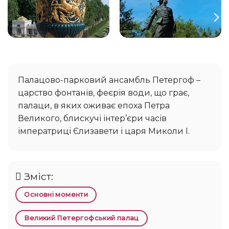
Палацово-парковий ансамбль Петергоф –
царство фонтанів, феєрія води, що грає,
палаци, в яких оживає епоха Петра
Великого, блискучі інтер’єри часів
імператриці Єлизавети і царя Миколи I.
Зміст:
Основні моменти
Великий Петергофський палац