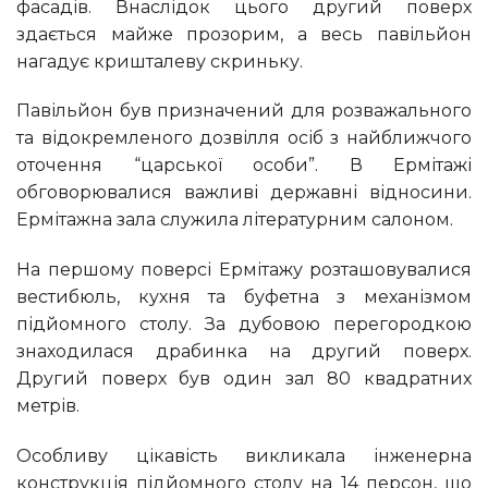
фасадів. Внаслідок цього другий поверх
здається майже прозорим, а весь павільйон
нагадує кришталеву скриньку.
Павільйон був призначений для розважального
та відокремленого дозвілля осіб з найближчого
оточення “царської особи”. В Ермітажі
обговорювалися важливі державні відносини.
Ермітажна зала служила літературним салоном.
На першому поверсі Ермітажу розташовувалися
вестибюль, кухня та буфетна з механізмом
підйомного столу. За дубовою перегородкою
знаходилася драбинка на другий поверх.
Другий поверх був один зал 80 квадратних
метрів.
Особливу цікавість викликала інженерна
конструкція підйомного столу на 14 персон, що