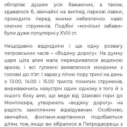
обгортає душем усіх бажаючих, а також,
здавалося б, звичайні на вигляд паркові лавки,
проходити перед якими небезпечно. навіс
сяючих струменів. Подібні «мочільні забави»
були дуже популярні у XVIII ст.
Нещодавно відродили і ще одну розвагу
петровських часів – «Водяну дорогу». На думку
царя ціла алея мала перекриватися водяною
аркою, і всі гуляючі виявлялися мокрими з
голови до п’ят. І зараз у літню пору тричі на день
о 13.00, 14.00 і 15.00 триста похилих струменів,
вириваючись назустріч один одному з того й з
іншого боку алеї, що веде від Шахової гори до
Монплезіра, утворюють «водяну дорогу» на
радість захопленим відвідувачам. Особливо,
звичайно, фонтани-жартівники подобаються
дітям, тож, якщо ви зібралися в Петродворець з