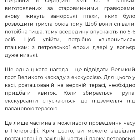
Петрівни в середині XVIII ст. У клітках,
виготовлених за старовинними гравюрами,
знову живуть заморські птахи, яких було
розводити триста років тому. Щоб вони співали,
потрібна тиша, тому всередину впускають по 5-6
осіб. Щоб увійти, потрібно «вклонитися»
пташкам: з петровської епохи двері у вольєр
дуже низькі.
Ще одна цікава нагода – це відвідати Великий
грот Великого каскаду з екскурсією. Для цього у
касі, розташованій на верхній терасі, необхідно
придбати квиток. Коли збирається група,
екскурсанти спускаються до підземелля під
палацовою терасою.
Це лише частина з можливого проведення часу
в Петергофі. Крім цього, ви можете відвідати
розташовані в західній частині парку петровські