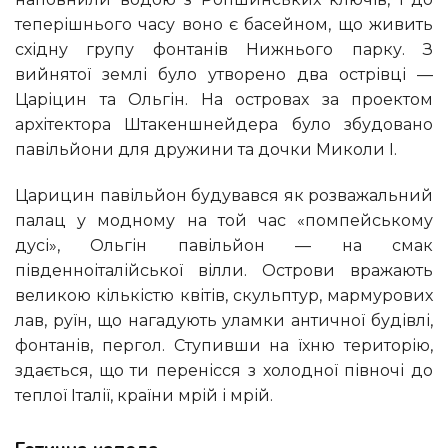
теперішнього часу воно є басейном, що живить
східну групу фонтанів Нижнього парку. З
вийнятої землі було утворено два острівці —
Царіцин та Ольгін. На островах за проектом
архітектора Штакеншнейдера було збудовано
павільйони для дружини та дочки Миколи I.
Царицин павільйон будувався як розважальний
палац у модному на той час «помпейському
дусі», Ольгін павільйон — на смак
південноіталійської вілли. Острови вражають
великою кількістю квітів, скульптур, мармурових
лав, руїн, що нагадують уламки античної будівлі,
фонтанів, пергол. Ступивши на їхню територію,
здається, що ти перенісся з холодної півночі до
теплої Італії, країни мрій і мрій.