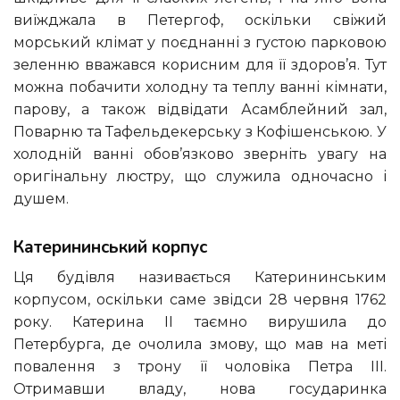
виїжджала в Петергоф, оскільки свіжий
морський клімат у поєднанні з густою парковою
зеленню вважався корисним для її здоров’я. Тут
можна побачити холодну та теплу ванні кімнати,
парову, а також відвідати Асамблейний зал,
Поварню та Тафельдекерську з Кофішенською. У
холодній ванні обов’язково зверніть увагу на
оригінальну люстру, що служила одночасно і
душем.
Катерининський корпус
Ця будівля називається Катерининським
корпусом, оскільки саме звідси 28 червня 1762
року. Катерина II таємно вирушила до
Петербурга, де очолила змову, що мав на меті
повалення з трону її чоловіка Петра III.
Отримавши владу, нова государинка