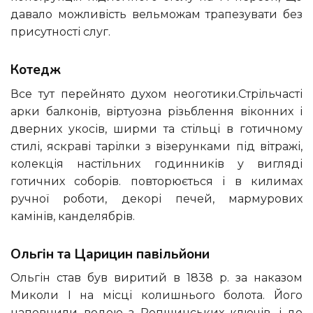
давало можливість вельможам трапезувати без
присутності слуг.
Котедж
Все тут перейнято духом неоготики.Стрільчасті
арки балконів, віртуозна різьблення віконних і
дверних укосів, ширми та стільці в готичному
стилі, яскраві тарілки з візерунками під вітражі,
колекція настільних годинників у вигляді
готичних соборів. повторюється і в килимах
ручної роботи, декорі печей, мармурових
камінів, канделябрів.
Ольгін та Царицин павільйони
Ольгін став був виритий в 1838 р. за наказом
Миколи I на місці колишнього болота. Його
наповнили водою з Ропшинських ключів, і до