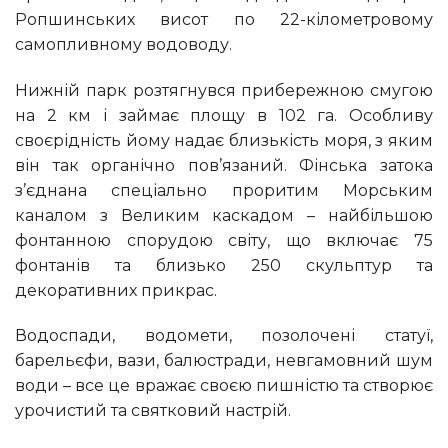
Ропшинських висот по 22-кілометровому
самопливному водоводу.
Нижній парк розтягнувся прибережною смугою
на 2 км і займає площу в 102 га. Особливу
своєрідність йому надає близькість моря, з яким
він так органічно пов’язаний. Фінська затока
з’єднана спеціально проритим Морським
каналом з Великим каскадом – найбільшою
фонтанною спорудою світу, що включає 75
фонтанів та близько 250 скульптур та
декоративних прикрас.
Водоспади, водомети, позолочені статуї,
барельєфи, вази, балюстради, невгамовний шум
води – все це вражає своєю пишністю та створює
урочистий та святковий настрій.