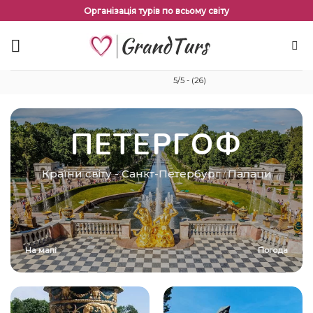
Перейти
Організація турів по всьому світу
до
змісту
5/5 - (26)
ПЕТЕРГОФ
Країни світу
-
Санкт-Петербург
Палаци
/
На мапі
Погода