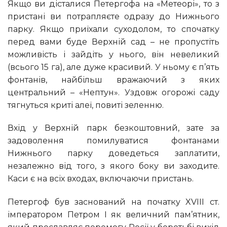
Якщо ви дісталися Петергофа на «Метеорі», то з
пристані ви потрапляєте одразу до Нижнього
парку. Якщо приїхали суходолом, то спочатку
перед вами буде Верхній сад – не пропустіть
можливість і зайдіть у нього, він невеликий
(всього 15 га), але дуже красивий. У ньому є п’ять
фонтанів, найбільш вражаючий з яких
центральний – «Нептун». Уздовж огорожі саду
тягнуться криті алеї, повиті зеленню.
Вхід у Верхній парк безкоштовний, зате за
задоволення помилуватися фонтанами
Нижнього парку доведеться заплатити,
незалежно від того, з якого боку ви заходите.
Каси є на всіх входах, включаючи пристань.
Петергоф був заснований на початку XVIII ст.
імператором Петром I як величний пам’ятник,