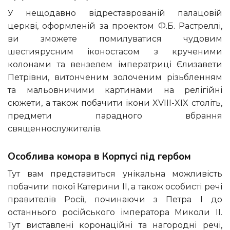
У нещодавно відреставрованій палацовій
церкві, оформленій за проектом Ф.Б. Растреллі,
ви зможете помилуватися чудовим
шестиярусним іконостасом з крученими
колонами та вензелем імператриці Єлизавети
Петрівни, витонченим золоченим різьбленням
та мальовничими картинами на релігійні
сюжети, а також побачити ікони XVIII-XIX століть,
предмети парадного вбрання
священнослужителів.
Особлива комора в Корпусі під гербом
Тут вам представиться унікальна можливість
побачити покої Катерини II, а також особисті речі
правителів Росії, починаючи з Петра I до
останнього російського імператора Миколи II.
Тут виставлені коронаційні та нагородні речі,