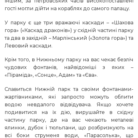
іншим, за петровських часів високопоставлені
гості могли дійти на кораблях до самого палацу.
У парку є ще три вражаючі каскади – «Шахова
гора» («Каскад драконів») у східній частині парку
та два в західній – Марлінський («Золота гора») та
Левовий каскади.
Крім того, в Нижньому парку на вас чекає безліч
чудових фонтанів, найвідоміші з яких –
«Піраміда», «Сонце», Адам» та «Єва».
Славиться Нижній парк та своїми фонтанами-
жартівниками, які запросто можуть облити
водою невдалого відвідувача. Якщо хочете
подивитися на їх дію, вирушайте в східну
частину парку, де на вас чекають металеві
ялинки, дубок і тюльпани, що розбризкують на
всі боки струменя води, «Парасолька», що