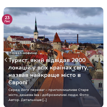
23
Лис
ТРЕВЕЛ-НОВИНИ
Турист, який відвідав 2000
локацій у всіх країнах світу,
назвав найкраще місто в
Європі
Серед його переваг – приголомшливе Старе
місто, дешева їжа і доброзичливі люди. Фото:
Автор. Детальніше:[...]