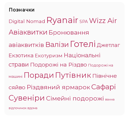
Позначки
Ryanair
Wizz Air
Digital Nomad
SPA
Авіаквитки
Бронювання
Готелі
Валізи
авіаквитків
Джетлаг
Національні
Екзотика
Екотуризм
страви
Подорожі на Різдво
Подорожі на
Поради
Путівник
Північне
машині
Сафарі
Різдвяний ярмарок
сяйво
Сувеніри
Сімейні подорожі
ванна
відпочинок вдома