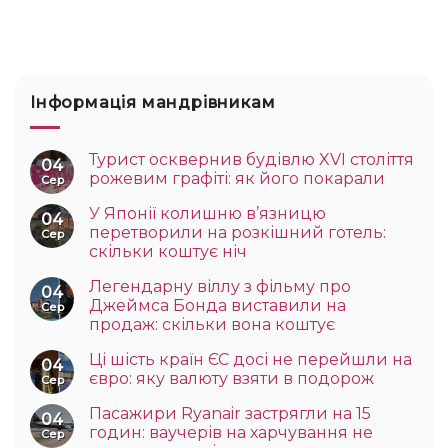
Інформація мандрівникам
Турист осквернив будівлю XVI століття
04
рожевим графіті: як його покарали
Сер
У Японії колишню в’язницю
04
перетворили на розкішний готель:
Сер
скільки коштує ніч
Легендарну віллу з фільму про
04
Джеймса Бонда виставили на
Сер
продаж: скільки вона коштує
Ці шість країн ЄС досі не перейшли на
04
євро: яку валюту взяти в подорож
Сер
Пасажири Ryanair застрягли на 15
04
годин: ваучерів на харчування не
Сер