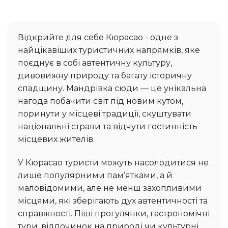
Відкрийте для себе Кюрасао - одне з
найцікавіших туристичних напрямків, яке
поєднує в собі автентичну культуру,
дивовижну природу та багату історичну
спадщину. Мандрівка сюди — це унікальна
нагода побачити світ під новим кутом,
поринути у місцеві традиції, скуштувати
національні страви та відчути гостинність
місцевих жителів.
У Кюрасао туристи можуть насолодитися не
лише популярними пам’ятками, а й
маловідомими, але не менш захопливими
місцями, які зберігають дух автентичності та
справжності. Піші прогулянки, гастрономічні
тури, відпочинок на природі чи культурні