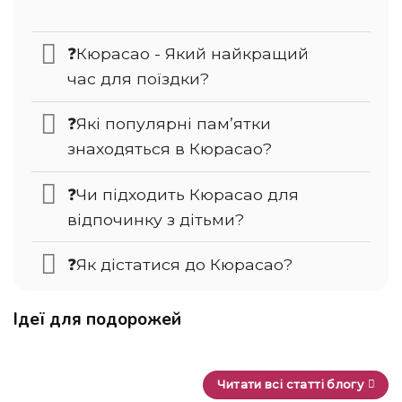
❓Кюрасао - Який найкращий
час для поїздки?
❓Які популярні пам’ятки
знаходяться в Кюрасао?
❓Чи підходить Кюрасао для
відпочинку з дітьми?
❓Як дістатися до Кюрасао?
Ідеї для подорожей
Читати всі статті блогу