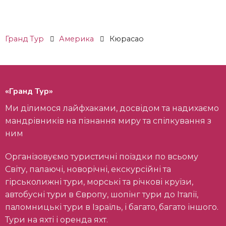
Гранд Тур
Америка
Кюрасао
«Гранд Тур»
Ми ділимося лайфхаками, досвідом та надихаємо
мандрівників на пізнання миру та спілкування з
ним
Організовуємо туристичні поїздки по всьому
Світу, палаючі, новорічні, екскурсійні та
гірськолижні тури, морські та річкові круїзи,
автобусні тури в Європу, шопінг тури до Італії,
паломницькі тури в Ізраїль, і багато, багато іншого.
Тури на яхті і оренда яхт.