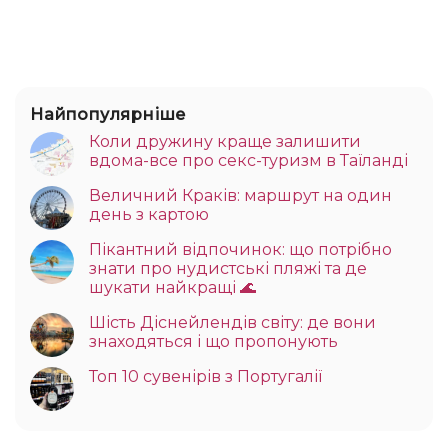
Найпопулярніше
Коли дружину краще залишити
вдома-все про секс-туризм в Таїланді
Величний Краків: маршрут на один
день з картою
Пікантний відпочинок: що потрібно
знати про нудистські пляжі та де
шукати найкращі 🌊
Шість Діснейлендів світу: де вони
знаходяться і що пропонують
Топ 10 сувенірів з Португалії