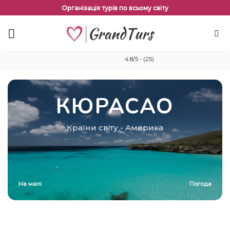
Перейти
Організація турів по всьому світу
до
змісту
4.8/5 - (25)
КЮРАСАО
Країни світу
-
Америка
На мапі
Погода