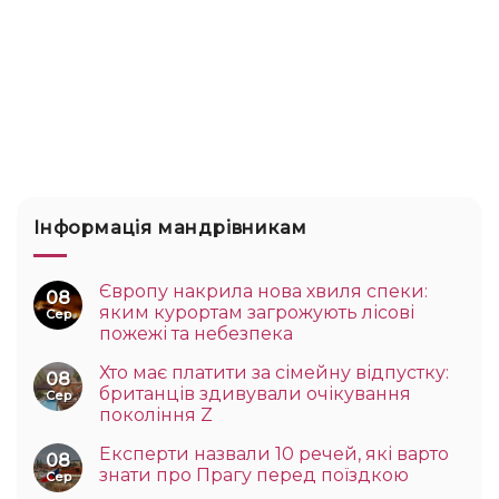
Інформація мандрівникам
Європу накрила нова хвиля спеки:
08
яким курортам загрожують лісові
Сер
пожежі та небезпека
Хто має платити за сімейну відпустку:
08
британців здивували очікування
Сер
покоління Z
Експерти назвали 10 речей, які варто
08
знати про Прагу перед поїздкою
Сер