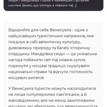
Анди - найдовша і одна з найвищих гірських
систем Землі, що оточує з півночі та[...]
Відкрийте для себе Венесуела - одне з
найцікавіших туристичних напрямків, яке
поєднує в собі автентичну культуру,
дивовижну природу та багату історичну
спадщину. Мандрівка сюди — це унікальна
нагода побачити світ під новим кутом,
поринути у місцеві традиції, скуштувати
національні страви та відчути гостинність
місцевих жителів.
У Венесуела туристи можуть насолодитися
не лише популярними пам’ятками, а й
маловідомими, але не менш захопливими
місцями, які зберігають дух автентичності та