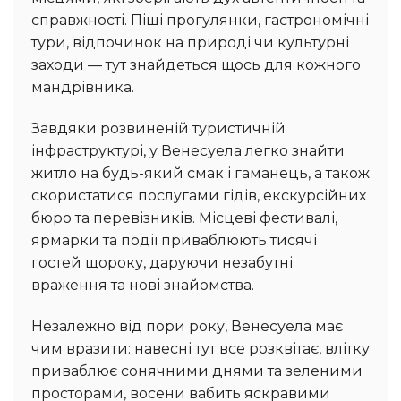
справжності. Піші прогулянки, гастрономічні
тури, відпочинок на природі чи культурні
заходи — тут знайдеться щось для кожного
мандрівника.
Завдяки розвиненій туристичній
інфраструктурі, у Венесуела легко знайти
житло на будь-який смак і гаманець, а також
скористатися послугами гідів, екскурсійних
бюро та перевізників. Місцеві фестивалі,
ярмарки та події приваблюють тисячі
гостей щороку, даруючи незабутні
враження та нові знайомства.
Незалежно від пори року, Венесуела має
чим вразити: навесні тут все розквітає, влітку
приваблює сонячними днями та зеленими
просторами, восени вабить яскравими