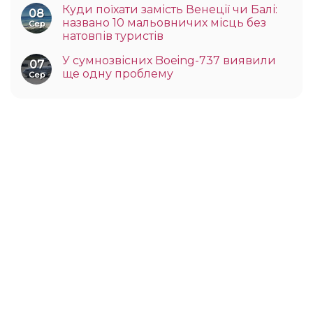
Куди поїхати замість Венеції чи Балі:
08
названо 10 мальовничих місць без
Сер
натовпів туристів
У сумнозвісних Boeing-737 виявили
07
ще одну проблему
Сер