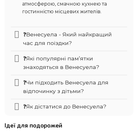
атмосферою, смачною кухнею та
гостинністю місцевих жителів.
❓Венесуела - Який найкращий
час для поїздки?
❓Які популярні пам’ятки
знаходяться в Венесуела?
❓Чи підходить Венесуела для
відпочинку з дітьми?
❓Як дістатися до Венесуела?
Ідеї для подорожей