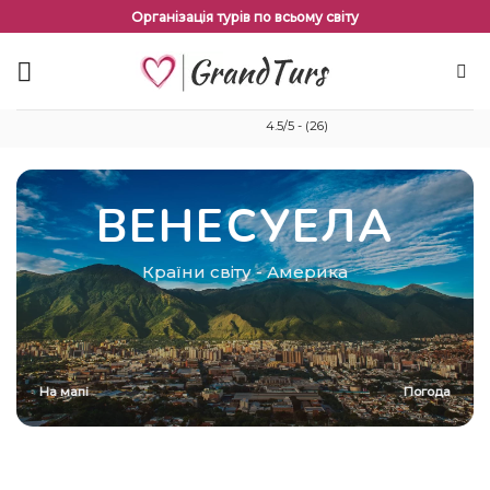
Перейти
Організація турів по всьому світу
до
змісту
4.5/5 - (26)
ВЕНЕСУЕЛА
Країни світу
-
Америка
На мапі
Погода