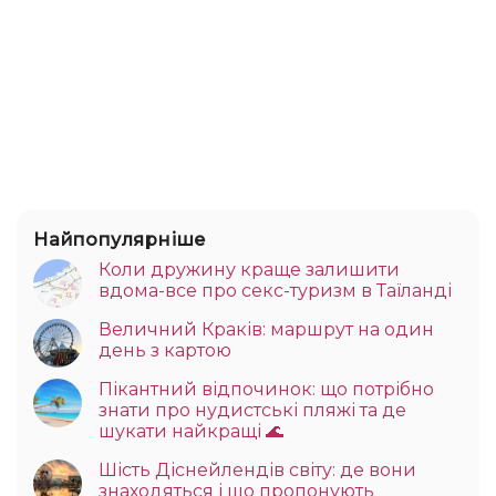
Найпопулярніше
Коли дружину краще залишити
вдома-все про секс-туризм в Таїланді
Величний Краків: маршрут на один
день з картою
Пікантний відпочинок: що потрібно
знати про нудистські пляжі та де
шукати найкращі 🌊
Шість Діснейлендів світу: де вони
знаходяться і що пропонують