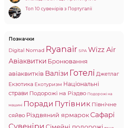
Топ 10 сувенірів з Португалії
Позначки
Ryanair
Wizz Air
Digital Nomad
SPA
Авіаквитки
Бронювання
Готелі
Валізи
авіаквитків
Джетлаг
Національні
Екзотика
Екотуризм
страви
Подорожі на Різдво
Подорожі на
Поради
Путівник
Північне
машині
Сафарі
Різдвяний ярмарок
сяйво
Сувеніри
Сімейні подорожі
ванна