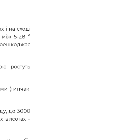
 між 5-28 °
перешкоджає
х висотах –