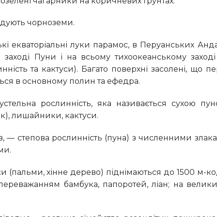
чнозелені чагарники на коричневих ґрунтах.
гадують чорноземи.
на заході Пуни і на всьому тихоокеанському заході
нність та кактуси). Багато поверхні засолені, що 
ться в основному полин та ефедра.
к), лишайники, кактуси.
ми.
 переважанням бамбука, папоротей, ліан; на велики