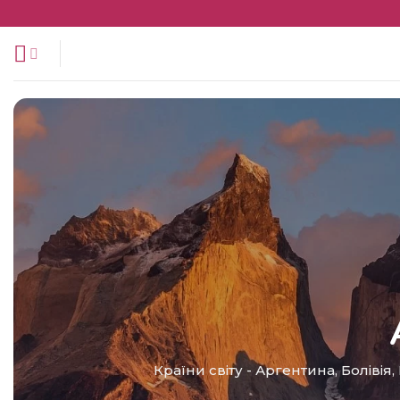
Перейти
до
змісту
Країни світу
-
Аргентина
,
Болівія
,