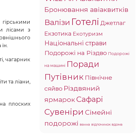
Бронювання авіаквитків
Готелі
Валізи
Джетлаг
ми лісами з
Екзотика
Екотуризм
зовнішнього
Національні страви
ін.
Подорожі на Різдво
Подорожі
Поради
на машині
Путівник
Північне
Різдвяний
сяйво
Сафарі
ярмарок
Сувеніри
Сімейні
подорожі
ванна
відпочинок вдома