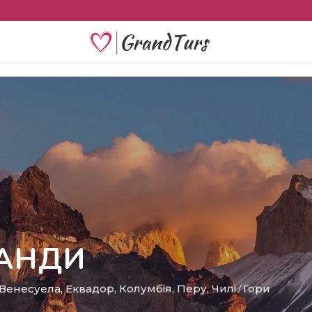
АНДИ
Венесуела
,
Еквадор
,
Колумбія
,
Перу
,
Чилі
Гори
/