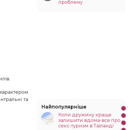
проблему
илів.
нтральні та
Найпопулярніше
Коли дружину краще
залишити вдома-все про
секс-туризм в Таїланді