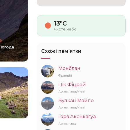
13°C
чисте небо
Погода
Схожі памʼятки
Монблан
Франція
Пік Фіцрой
Аргентина
,
Чилі
Вулкан Майпо
Аргентина
,
Чилі
Гора Аконкагуа
Аргентина