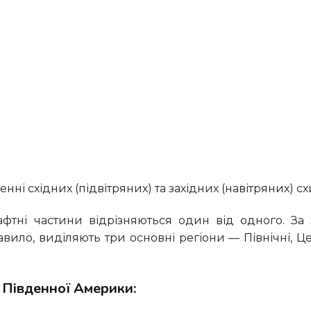
ні східних (підвітряних) та західних (навітряних) сх
вило, виділяють три основні регіони — Північні, Це
в Південної Америки: