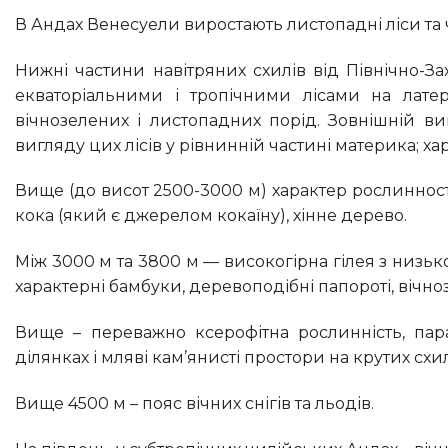
В Андах Венесуели виростають листопадні ліси та
Нижні частини навітряних схилів від Північно-Західних Анд до Центральних Анд покриті вологими гірськими
екваторіальними і тропічними лісами на латер
вічнозелених і листопадних порід. Зовнішній ви
вигляду цих лісів у рівнинній частині материка; хар
Вище (до висот 2500-3000 м) характер рослинності змінюється; типові бамбуки, деревоподібні папороті, чагарник
кока (який є джерелом кокаїну), хінне дерево.
Між 3000 м та 3800 м — високогірна гілея з низькорослими деревами та чагарниками; поширені епіфіти та ліани,
характерні бамбуки, деревоподібні папороті, вічноз
Вище – переважно ксерофітна рослинність, парамос, з численним складноцвітим; мохові болота на плоских
ділянках і мляві кам’янисті простори на крутих схил
Вище 4500 м – пояс вічних снігів та льодів.