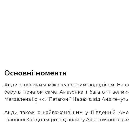
Основні моменти
Анди є великим міжокеанським вододілом. На схід від Анд течуть річки басейну Атлантичного океану. В Андах
беруть початок сама Амазонка і багато її велик
Магдалена і річки Патагонії. На захід від Анд течу
Анди також є найважливішим у Південній Америці кліматичним бар’єром, що ізолює території на захід від
Головної Кордильєри від впливу Атлантичного океан