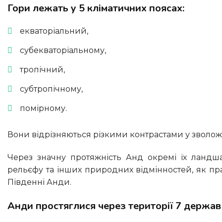
Гори лежать у 5 кліматичних поясах:
екваторіальний,
субекваторіальному,
тропічний,
субтропічному,
помірному.
Вони відрізняються різкими контрастами у зволожен
Через значну протяжність Анд окремі їх ландшафтні частини відрізняються один від одного. За характером
рельєфу та інших природних відмінностей, як пра
Південні Анди.
Анди простяглися через території 7 держа