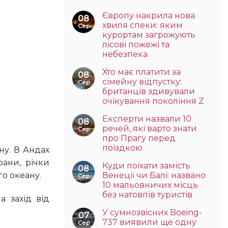
Європу накрила нова
08
хвиля спеки: яким
Сер
курортам загрожують
лісові пожежі та
небезпека
Хто має платити за
08
сімейну відпустку:
Сер
британців здивували
очікування покоління Z
Експерти назвали 10
08
речей, які варто знати
Сер
про Прагу перед
поїздкою
рани, річки
Куди поїхати замість
08
Венеції чи Балі: названо
го океану.
Сер
10 мальовничих місць
без натовпів туристів
У сумнозвісних Boeing-
07
737 виявили ще одну
Сер