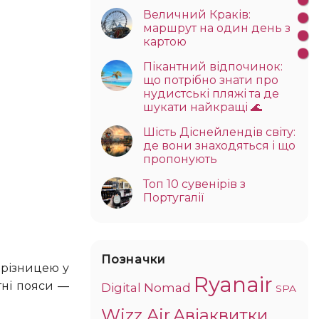
Величний Краків:
маршрут на один день з
картою
Пікантний відпочинок:
що потрібно знати про
нудистські пляжі та де
шукати найкращі 🌊
Шість Діснейлендів світу:
де вони знаходяться і що
пропонують
Топ 10 сувенірів з
Португалії
Позначки
Ryanair
тні пояси —
Digital Nomad
SPA
Wizz Air
Авіаквитки