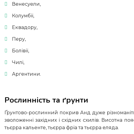
Венесуели,
Колумбії,
Еквадору,
Перу,
Болівії,
Чилі,
Аргентини.
Рослинність та ґрунти
Ґрунтово-рослинний покрив Анд дуже різноманітний. Це пов’язано з великими висотами гір, значної різницею у
зволоженні західних і східних схилів. Висотна по
тьєрра кальенте, тьєрра фріа та тьєрра еляда.