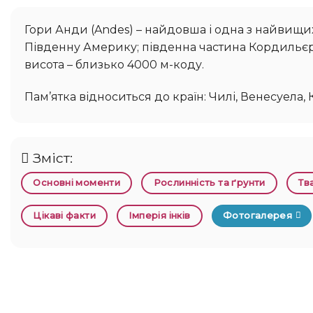
Гори Анди (Andes) – найдовша і одна з найвищих гірських систем Землі, що оточує з півночі та заходу всю
Південну Америку; південна частина Кордильє
висота – близько 4000 м-коду.
Пам’ятка відноситься до країн: Чилі, Венесуела,
Зміст:
Основні моменти
Рослинність та ґрунти
Тв
Цікаві факти
Імперія інків
Фотогалерея