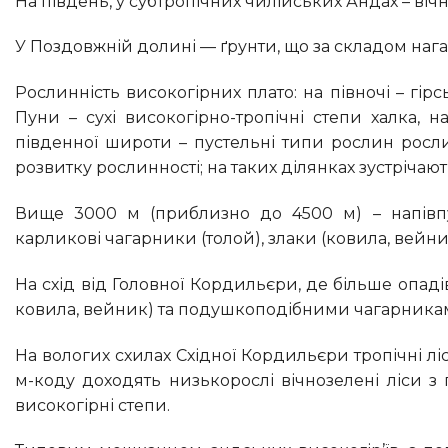
На південь, у субтропічних чилійських Андах – ві
У Поздовжній долині — ґрунти, що за складом на
Рослинність високогірних плато: на півночі – гірські екваторіальні луки парамос, в Перуанських Андах і на сході
Пуни – сухі високогірно-тропічні степи халка, 
південної широти – пустельні типи рослин росли
розвитку рослинності; на таких ділянках зустрічаю
Вище 3000 м (приблизно до 4500 м) – напівпустельна рослинність, яка називається сухою пуною; ростуть
карликові чагарники (толой), злаки (ковила, вейни
На схід від Головної Кордильєри, де більше опадів, — степова рослинність (пуна) з численними злаками (типчак,
ковила, вейник) та подушкоподібними чагарника
На вологих схилах Східної Кордильєри тропічні ліси (пальми, хінне дерево) піднімаються до 1500 м-коду, до 3000
м-коду доходять низькорослі вічнозелені ліси з
високогірні степи.