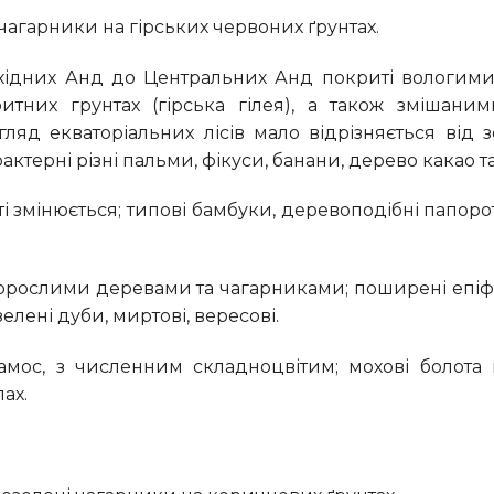
 чагарники на гірських червоних ґрунтах.
итних грунтах (гірська гілея), а також змішани
гляд екваторіальних лісів мало відрізняється від 
актерні різні пальми, фікуси, банани, дерево какао та 
елені дуби, миртові, вересові.
ах.