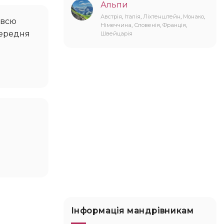
Альпи
Австрія
,
Італія
,
Ліхтенштейн
,
Монако
,
Німеччина
,
Словенія
,
Франція
,
Середня
Швейцарія
Інформація мандрівникам