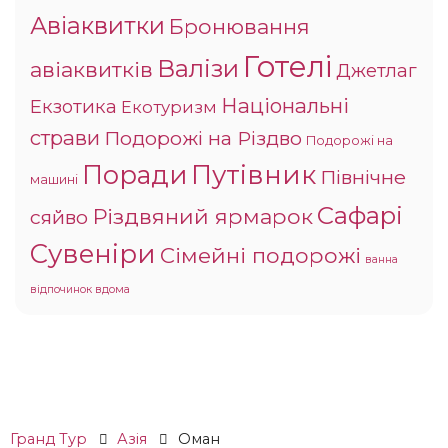
Авіаквитки
Бронювання
Готелі
Валізи
авіаквитків
Джетлаг
Національні
Екзотика
Екотуризм
страви
Подорожі на Різдво
Подорожі на
Поради
Путівник
Північне
машині
Сафарі
Різдвяний ярмарок
сяйво
Сувеніри
Сімейні подорожі
ванна
відпочинок вдома
Гранд Тур
Азія
Оман