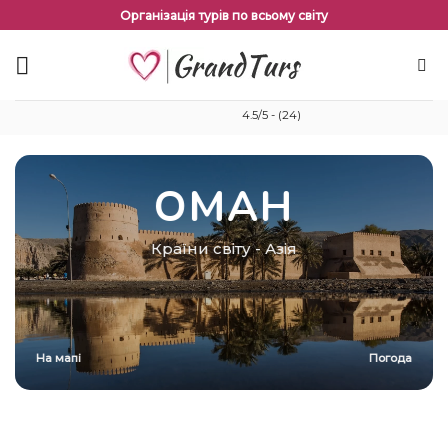
Перейти
Організація турів по всьому світу
до
змісту
4.5/5 - (24)
ОМАН
Країни світу
-
Азія
На мапі
Погода