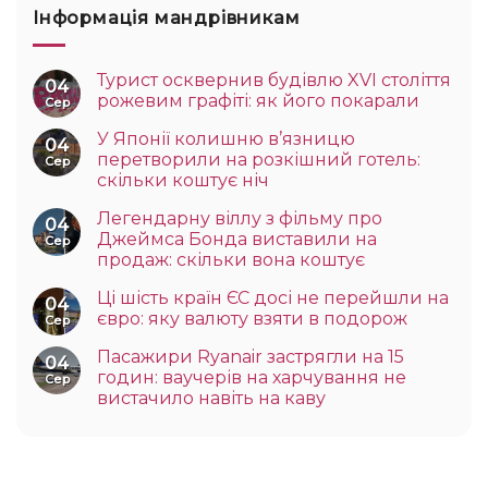
Інформація мандрівникам
Турист осквернив будівлю XVI століття
04
рожевим графіті: як його покарали
Сер
У Японії колишню в’язницю
04
перетворили на розкішний готель:
Сер
скільки коштує ніч
Легендарну віллу з фільму про
04
Джеймса Бонда виставили на
Сер
продаж: скільки вона коштує
Ці шість країн ЄС досі не перейшли на
04
євро: яку валюту взяти в подорож
Сер
Пасажири Ryanair застрягли на 15
04
годин: ваучерів на харчування не
Сер
вистачило навіть на каву