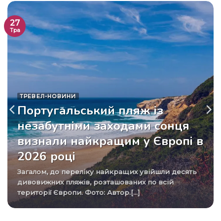
27
Тра
ТРЕВЕЛ-НОВИНИ
Португальський пляж із
незабутніми заходами сонця
визнали найкращим у Європі в
2026 році
Загалом, до переліку найкращих увійшли десять
дивовижних пляжів, розташованих по всій
території Європи. Фото: Автор.[...]