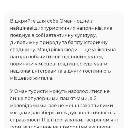
Відкрийте для себе Оман - одне з
найцікавіших туристичних напрямків, яке
поєднує в собі автентичну культуру,
дивовижну природу та багату історичну
спадщину. Мандрівка сюди — це унікальна
нагода побачити світ під новим кутом,
поринути у місцеві традиції, скуштувати
національні страви та відчути гостинність
місцевих жителів.
У Оман туристи можуть насолодитися не
лише популярними пам’ятками, а й
маловідомими, але не менш захопливими
місцями, які зберігають дух автентичності та
справжності. Піші прогулянки, гастрономічні
тури, відпочинок на природі чи культурні