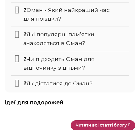
❓Оман - Який найкращий час
для поїздки?
❓Які популярні пам’ятки
знаходяться в Оман?
❓Чи підходить Оман для
відпочинку з дітьми?
❓Як дістатися до Оман?
Ідеї для подорожей
Читати всі статті блогу