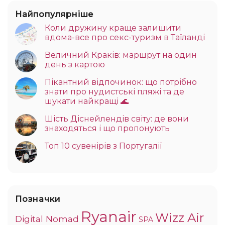
Найпопулярніше
Коли дружину краще залишити
вдома-все про секс-туризм в Таїланді
Величний Краків: маршрут на один
день з картою
Пікантний відпочинок: що потрібно
знати про нудистські пляжі та де
шукати найкращі 🌊
Шість Діснейлендів світу: де вони
знаходяться і що пропонують
Топ 10 сувенірів з Португалії
Позначки
Ryanair
Wizz Air
Digital Nomad
SPA