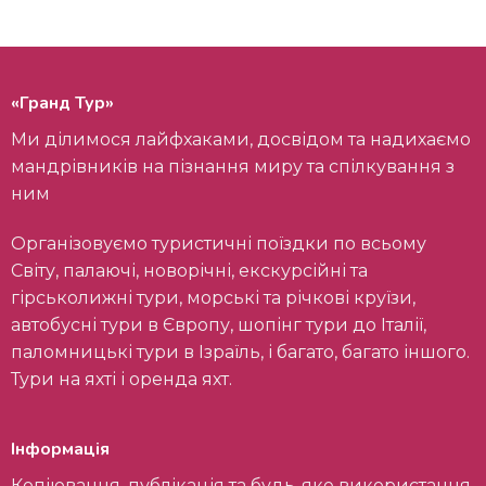
«Гранд Тур»
Ми ділимося лайфхаками, досвідом та надихаємо
мандрівників на пізнання миру та спілкування з
ним
Організовуємо туристичні поїздки по всьому
Світу, палаючі, новорічні, екскурсійні та
гірськолижні тури, морські та річкові круїзи,
автобусні тури в Європу, шопінг тури до Італії,
паломницькі тури в Ізраїль, і багато, багато іншого.
Тури на яхті і оренда яхт.
Інформація
Копіювання, публікація та будь-яке використання,