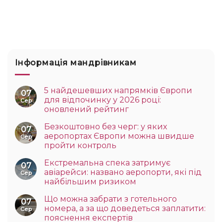
Інформація мандрівникам
5 найдешевших напрямків Європи
07
для відпочинку у 2026 році:
Сер
оновлений рейтинг
Безкоштовно без черг: у яких
07
аеропортах Європи можна швидше
Сер
пройти контроль
Екстремальна спека затримує
07
авіарейси: названо аеропорти, які під
Сер
найбільшим ризиком
Що можна забрати з готельного
07
номера, а за що доведеться заплатити:
Сер
пояснення експертів