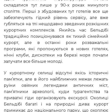
складатися тут лише у 90-х роках минулого
століття. Перші з збудованих тут готелів все ще
забезпечують гідний рівень сервісу, але вже
губляться на тлі нещодавно зведених розкішних
курортних комплексів. Якийсь час Бельдібі
традиційно позиціонувався як тихий сімейний
курорт, але в останні роки розважальні
програми, які пропонуються в нових готелях,
нічні клуби, дискотеки на березі моря почали
залучати все більше молоді.
У курортному селищі відсутні якісь історичні
пам’ятки, але в його найближчих межах лежать
руїни овіяних легендами античних міст,
пам’ятники археології, куди турагентства та
приватні гіди організовують екскурсії. Околиці
Бельдібі багаті і на природні дива: курорт
примикає до національного парку, що охоплює