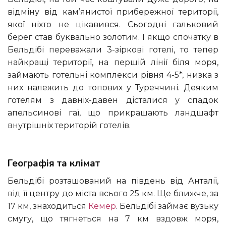
відміну від кам’янистої прибережної території,
якої ніхто не цікавився. Сьогодні гальковий
берег став буквально золотим. І якщо спочатку в
Бельдібі переважали 3-зіркові готелі, то тепер
найкращі території, на першій лінії біля моря,
займають готельні комплекси рівня 4-5*, низка з
них належить до топових у Туреччині. Деяким
готелям з давніх-давен дісталися у спадок
апельсинові гаї, що прикрашають ландшафт
внутрішніх територій готелів.
Географія та клімат
Бельдібі розташований на південь від Анталії,
від її центру до міста всього 25 км. Ще ближче, за
17 км, знаходиться
Кемер
. Бельдібі займає вузьку
смугу, що тягнеться на 7 км вздовж моря,