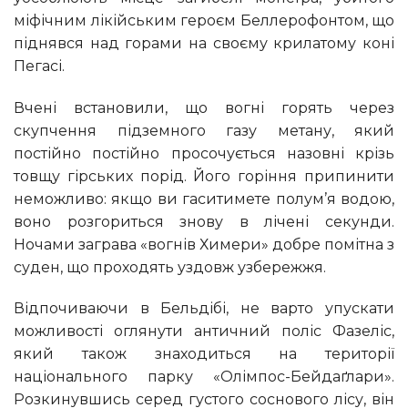
міфічним лікійським героєм Беллерофонтом, що
піднявся над горами на своєму крилатому коні
Пегасі.
Вчені встановили, що вогні горять через
скупчення підземного газу метану, який
постійно постійно просочується назовні крізь
товщу гірських порід. Його горіння припинити
неможливо: якщо ви гаситимете полум’я водою,
воно розгориться знову в лічені секунди.
Ночами заграва «вогнів Химери» добре помітна з
суден, що проходять уздовж узбережжя.
Відпочиваючи в Бельдібі, не варто упускати
можливості оглянути античний поліс Фазеліс,
який також знаходиться на території
національного парку «Олімпос-Бейдаґлари».
Розкинувшись серед густого соснового лісу, він