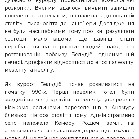
сучасного курорту проводились археологічні
розкопки. Вченим вдалося виявити залишки
поселень та артефакти, що належать до останніх
століть I тисячоліття до нашої ери. Дослідження
не були масштабними, тому про їхні результати
сьогодні мало відомо. Ще давніші сліди
перебування тут первісних людей знайдені в
розташованій поблизу Бельдібі однойменній
печері. Артефакти відносяться до епох палеоліту,
мезоліту та неоліту.
Як курорт Бельдібі почав розвиватися на
початку 1990-х. Перші невеликі готелі були
зведені на місці крихітного селища, утвореного
кількома родинами переселенців з Анамуру
близько півтора століття тому. Адміністративно
село належало Кемеру. Родючі землі, гаї
апельсинових та гранатових дерев, що оточують
Бельдібі, на той час коштували дуже дорого, на