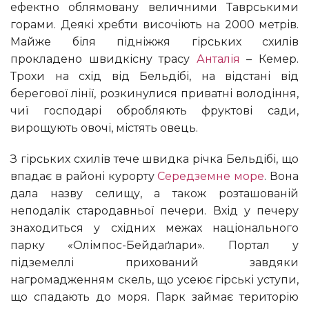
ефектно облямовану величними Таврськими
горами. Деякі хребти височіють на 2000 метрів.
Майже біля підніжжя гірських схилів
прокладено швидкісну трасу
Анталія
– Кемер.
Трохи на схід від Бельдібі, на відстані від
берегової лінії, розкинулися приватні володіння,
чиї господарі обробляють фруктові сади,
вирощують овочі, містять овець.
З гірських схилів тече швидка річка Бельдібі, що
впадає в районі курорту
Середземне море
. Вона
дала назву селищу, а також розташованій
неподалік стародавньої печери. Вхід у печеру
знаходиться у східних межах національного
парку «Олімпос-Бейдаґлари». Портал у
підземеллі прихований завдяки
нагромадженням скель, що усеює гірські уступи,
що спадають до моря. Парк займає територію