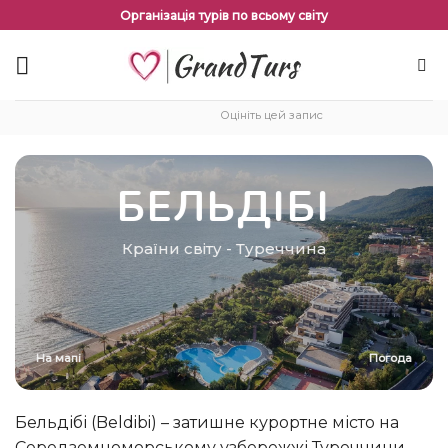
Перейти
Організація турів по всьому світу
до
змісту
Оцініть цей запис
БЕЛЬДІБІ
Країни світу
-
Туреччина
На мапі
Погода
Бельдібі (Beldibi) – затишне курортне місто на
Середземноморському узбережжі Туреччини.