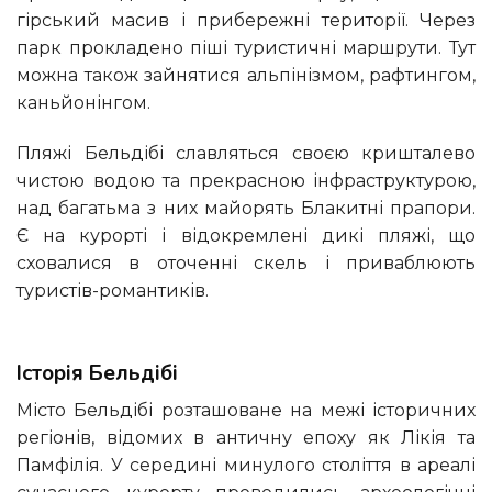
гірський масив і прибережні території. Через
парк прокладено піші туристичні маршрути. Тут
можна також зайнятися альпінізмом, рафтингом,
каньйонінгом.
Пляжі Бельдібі славляться своєю кришталево
чистою водою та прекрасною інфраструктурою,
над багатьма з них майорять Блакитні прапори.
Є на курорті і відокремлені дикі пляжі, що
сховалися в оточенні скель і приваблюють
туристів-романтиків.
Історія Бельдібі
Місто Бельдібі розташоване на межі історичних
регіонів, відомих в античну епоху як Лікія та
Памфілія. У середині минулого століття в ареалі