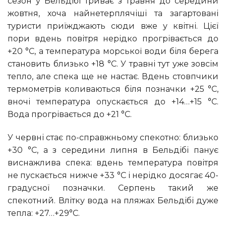
сезон у Бельдібі триває з травня до середини
жовтня, хоча найнетерплячіші та загартовані
туристи приїжджають сюди вже у квітні. Цієї
пори вдень повітря нерідко прогрівається до
+20 °С, а температура морської води біля берега
становить близько +18 °С. У травні тут уже зовсім
тепло, але спека ще не настає. Вдень стовпчики
термометрів коливаються біля позначки +25 °С,
вночі температура опускається до +14…+15 °С.
Вода прогрівається до +21 °С.
У червні стає по-справжньому спекотно: близько
+30 °С, а з середини липня в Бельдібі панує
виснажлива спека: вдень температура повітря
не пускається нижче +33 °С і нерідко досягає 40-
градусної позначки. Серпень такий же
спекотний. Влітку вода на пляжах Бельдібі дуже
тепла: +27…+29°С.