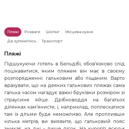
Пляжі
Розваги
Шопінг
Місцева кухня
Де зупинитись
Транспорт
Пляжі
Підшукуючи готель в Бельдібі, обов’язково слід
поцікавитися, яким пляжем він має в своєму
розпорядженні: гальковим або піщаним. Варто
врахувати, що на деяких галькових пляжах сама
галька часом нагадує важкі бруківки розміром зі
страусине яйце. Дрібноводдя на багатьох
ділянках кам’янисте, і, наприклад, поплескатися
там із дітьми буде неможливо. Але пропливши
кілька метрів, ви виявите, що гальковий пояс
зникає, на дні – лише пісок. На курорті всюди