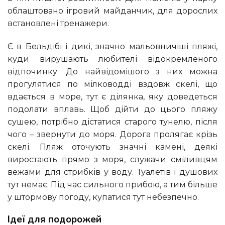
облаштовано ігровий майданчик, для дорослих
встановлені тренажери.
Є в Бельдібі і дикі, значно мальовничіші пляжі,
куди вирушають любителі відокремленого
відпочинку. До найвідомішого з них можна
прогулятися по мілководді вздовж скелі, що
вдається в море, тут є ділянка, яку доведеться
подолати вплавь. Щоб дійти до цього пляжу
сушею, потрібно дістатися старого тунелю, після
чого – звернути до моря. Дорога пролягає крізь
скелі. Пляж оточують значні камені, деякі
виростають прямо з моря, служачи сміливцям
вежами для стрибків у воду. Туалетів і душових
тут немає. Під час сильного прибою, а тим більше
у штормову погоду, купатися тут небезпечно.
Ідеї для подорожей