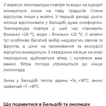
У вересні температура повітря та води на курорті
знижується лише на пару градусів. Спека
відступає лише у жовтні. У першій декаді цього
місяця відпочивати у Бельдібі дуже комфортно.
Температура повітря у цей час становить
близько +26 °С, води – близько +25 °С. У жовтні
тут особливо багатий вибір недорогих овочів та
фруктів, а ціни на проживання та екскурсії
відчутно знижуються. З середини місяця на морі
періодично здіймається вітер, і купатися вже
важко. Вітра погода утримується до кінця
листопада.
Зима у Бельдібі тепла: вдень +14…+16°С, вночі
зазвичай +7…+8°С.
Що подивитися в Бельдібі та околицях