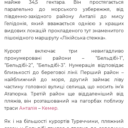
майже 34,5 гектара. Він простягається
паралельно до морського узбережжя, від
південно-західного району Анталії до мису
Гелідонія, який вважається однією з кращих
видових локацій прокладеного тут знаменитого
пішохідного маршруту «Лікійська стежка».
Курорт включає три невигадливо
пронумеровані райони – “Бельдібі-1”,
“Бельдібі-2”, “Бельдібі-3”. Нумерація відповідає
близькості до берегової лінії. Перший район –
найближчий до моря, другий займає ліву
частину головної вулиці селища, що носить ім’я
Ататюрка. Третій район ще віддаленіший від
пляжів, він розташований на пагорбах поблизу
траси
Анталія
– ​​
Кемер
.
Як і на більшості курортів Туреччини, пляжний