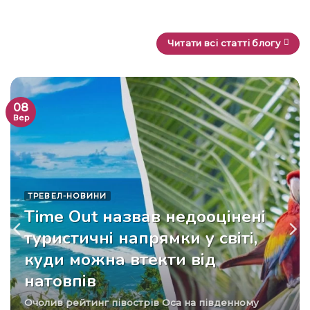
Читати всі статті блогу
08
Вер
ТРЕВЕЛ-НОВИНИ
Time Out назвав недооцінені
туристичні напрямки у світі,
куди можна втекти від
натовпів
Очолив рейтинг півострів Оса на південному