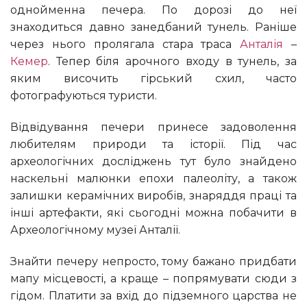
однойменна печера. По дорозі до неї
знаходиться давно занедбаний тунель. Раніше
через нього пролягала стара траса
Анталія
–
Кемер
. Тепер біля арочного входу в тунель, за
яким височить гірський схил, часто
фотографуються туристи.
Відвідування печери принесе задоволення
любителям природи та історії. Під час
археологічних досліджень тут було знайдено
наскельні малюнки епохи палеоліту, а також
залишки керамічних виробів, знаряддя праці та
інші артефакти, які сьогодні можна побачити в
Археологічному музеї Анталії.
Знайти печеру непросто, тому бажано придбати
мапу місцевості, а краще – попрямувати сюди з
гідом. Платити за вхід до підземного царства не