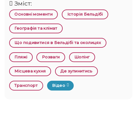
Зміст:
Основні моменти
Історія Бельдібі
Географія та клімат
Що подивитися в Бельдібі та околицях
Пляжі
Розваги
Шопінг
Місцева кухня
Де зупинитись
Транспорт
Відео