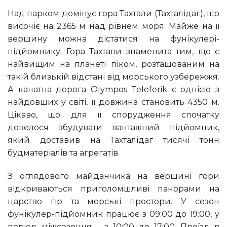
Над парком домінує гора Тахтали (Тахталідаг), що
височіє на 2365 м над рівнем моря. Майже на її
вершину можна дістатися на фунікулері-
підйомнику. Гора Тахтали знаменита тим, що є
найвищим на планеті піком, розташованим на
такій близькій відстані від морського узбережжя.
А канатна дорога Olympos Teleferik є однією з
найдовших у світі, її довжина становить 4350 м.
Цікаво, що для її спорудження спочатку
довелося збудувати вантажний підйомник,
який доставив на Тахталідаг тисячі тонн
будматеріалів та агрегатів.
З оглядового майданчика на вершині гори
відкриваються приголомшливі панорами на
царство гір та морські простори. У сезон
фунікулер-підйомник працює з 09:00 до 19:00, у
період міжсезоння – з 10:00 до 17:00. Проїзд в