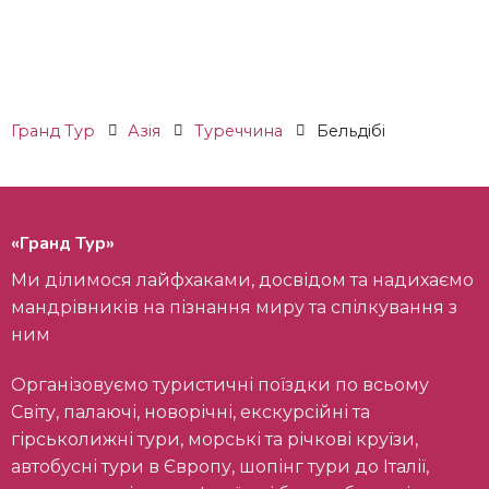
Гранд Тур
Азія
Туреччина
Бельдібі
«Гранд Тур»
Ми ділимося лайфхаками, досвідом та надихаємо
мандрівників на пізнання миру та спілкування з
ним
Організовуємо туристичні поїздки по всьому
Світу, палаючі, новорічні, екскурсійні та
гірськолижні тури, морські та річкові круїзи,
автобусні тури в Європу, шопінг тури до Італії,