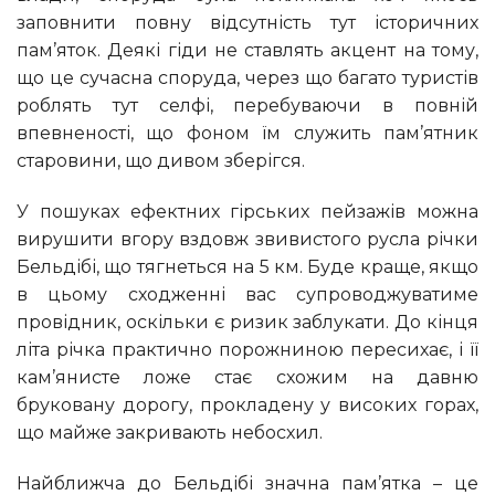
заповнити повну відсутність тут історичних
пам’яток. Деякі гіди не ставлять акцент на тому,
що це сучасна споруда, через що багато туристів
роблять тут селфі, перебуваючи в повній
впевненості, що фоном їм служить пам’ятник
старовини, що дивом зберігся.
У пошуках ефектних гірських пейзажів можна
вирушити вгору вздовж звивистого русла річки
Бельдібі, що тягнеться на 5 км. Буде краще, якщо
в цьому сходженні вас супроводжуватиме
провідник, оскільки є ризик заблукати. До кінця
літа річка практично порожниною пересихає, і її
кам’янисте ложе стає схожим на давню
бруковану дорогу, прокладену у високих горах,
що майже закривають небосхил.
Найближча до Бельдібі значна пам’ятка – це