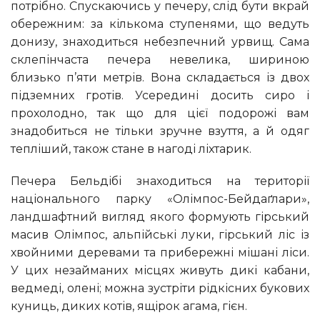
потрібно. Спускаючись у печеру, слід бути вкрай
обережним: за кількома ступенями, що ведуть
донизу, знаходиться небезпечний урвищ. Сама
склепінчаста печера невелика, шириною
близько п’яти метрів. Вона складається із двох
підземних гротів. Усередині досить сиро і
прохолодно, так що для цієї подорожі вам
знадобиться не тільки зручне взуття, а й одяг
тепліший, також стане в нагоді ліхтарик.
Печера Бельдібі знаходиться на території
національного парку «Олімпос-Бейдаґлари»,
ландшафтний вигляд якого формують гірський
масив Олімпос, альпійські луки, гірський ліс із
хвойними деревами та прибережні мішані ліси.
У цих незайманих місцях живуть дикі кабани,
ведмеді, олені; можна зустріти рідкісних букових
куниць, диких котів, ящірок агама, гієн.