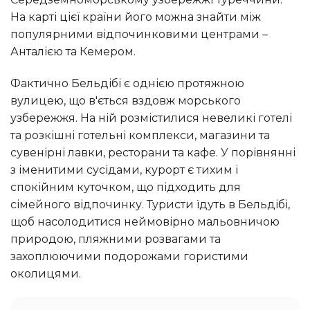
На карті цієї країни його можна знайти між
популярними відпочинковими центрами –
Анталією та Кемером.
Фактично Бельдібі є однією протяжною
вулицею, що в'ється вздовж морського
узбережжя. На ній розмістилися невеликі готелі
та розкішні готельні комплекси, магазини та
сувенірні лавки, ресторани та кафе. У порівнянні
з іменитими сусідами, курорт є тихим і
спокійним куточком, що підходить для
сімейного відпочинку. Туристи їдуть в Бельдібі,
щоб насолодитися неймовірно мальовничою
природою, пляжними розвагами та
захоплюючими подорожами гористими
околицями.