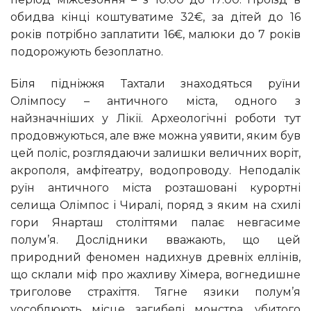
обидва кінці коштуватиме 32€, за дітей до 16
років потрібно заплатити 16€, малюки до 7 років
подорожують безоплатно.
Біля підніжжя Тахтали знаходяться руїни
Олімпосу – античного міста, одного з
найзначніших у Лікії. Археологічні роботи тут
продовжуються, але вже можна уявити, яким був
цей поліс, розглядаючи залишки величних воріт,
акрополя, амфітеатру, водопроводу. Неподалік
руїн античного міста розташовані курортні
селища Олімпос і Чиралі, поряд з яким на схилі
гори Янарташ століттями палає невгасиме
полум’я. Дослідники вважають, що цей
природний феномен надихнув древніх еллінів,
що склали міф про жахливу Хімера, вогнедишне
триголове страхіття. Тягне язики полум’я
уособлюють місце загибелі монстра, убитого