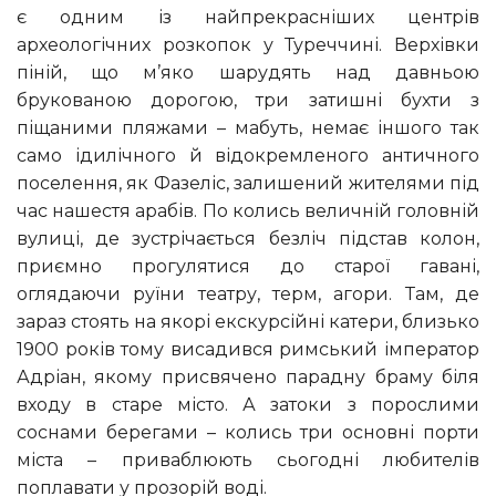
є одним із найпрекрасніших центрів
археологічних розкопок у Туреччині. Верхівки
піній, що м’яко шарудять над давньою
брукованою дорогою, три затишні бухти з
піщаними пляжами – мабуть, немає іншого так
само ідилічного й відокремленого античного
поселення, як Фазеліс, залишений жителями під
час нашестя арабів. По колись величній головній
вулиці, де зустрічається безліч підстав колон,
приємно прогулятися до старої гавані,
оглядаючи руїни театру, терм, агори. Там, де
зараз стоять на якорі екскурсійні катери, близько
1900 років тому висадився римський імператор
Адріан, якому присвячено парадну браму біля
входу в старе місто. А затоки з порослими
соснами берегами – колись три основні порти
міста – приваблюють сьогодні любителів
поплавати у прозорій воді.