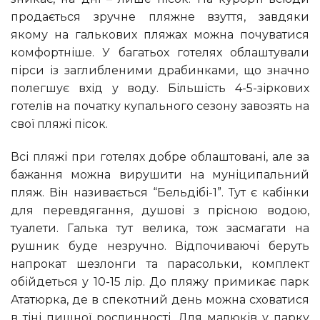
продається зручне пляжне взуття, завдяки
якому на галькових пляжах можна почуватися
комфортніше. У багатьох готелях облаштували
пірси із заглибленими драбинками, що значно
полегшує вхід у воду. Більшість 4-5-зіркових
готелів на початку купального сезону завозять на
свої пляжі пісок.
Всі пляжі при готелях добре облаштовані, але за
бажання можна вирушити на муніципальний
пляж. Він називається “Бельдібі-1”. Тут є кабінки
для перевдягання, душові з прісною водою,
туалети. Галька тут велика, тож засмагати на
рушник буде незручно. Відпочиваючі беруть
напрокат шезлонги та парасольки, комплект
обійдеться у 10-15 лір. До пляжу примикає парк
Ататюрка, де в спекотний день можна сховатися
в тіні пишної рослинності. Для малюків у парку