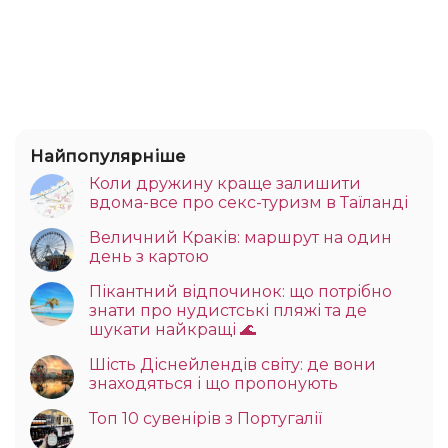
Найпопулярніше
Коли дружину краще залишити
вдома-все про секс-туризм в Таїланді
Величний Краків: маршрут на один
день з картою
Пікантний відпочинок: що потрібно
знати про нудистські пляжі та де
шукати найкращі 🌊
Шість Діснейлендів світу: де вони
знаходяться і що пропонують
Топ 10 сувенірів з Португалії