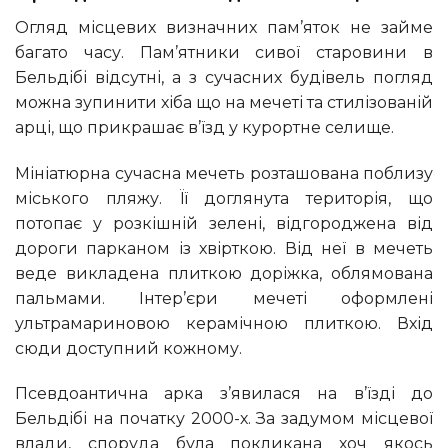
Огляд місцевих визначних пам’яток не займе
багато часу. Пам’ятники сивої старовини в
Бельдібі відсутні, а з сучасних будівель погляд
можна зупинити хіба що на мечеті та стилізованій
арці, що прикрашає в’їзд у курортне селище.
Мініатюрна сучасна мечеть розташована поблизу
міського пляжу. Її доглянута територія, що
потопає у розкішній зелені, відгороджена від
дороги парканом із хвірткою. Від неї в мечеть
веде викладена плиткою доріжка, облямована
пальмами. Інтер’єри мечеті оформлені
ультрамариновою керамічною плиткою. Вхід
сюди доступний кожному.
Псевдоантична арка з’явилася на в’їзді до
Бельдібі на початку 2000-х. За задумом місцевої
влади, споруда була покликана хоч якось