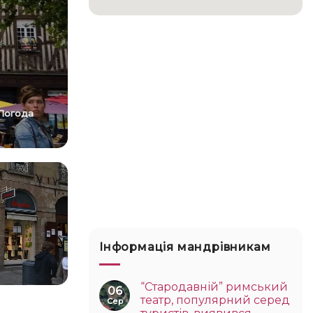
Погода
Інформація мандрівникам
“Стародавній” римський
06
театр, популярний серед
Сер