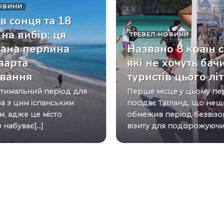
ОВИНИ
в сонця та 18
на вибір: ця
ТРЕВЕЛ-НОВИНИ
ана перлина
Названо 8 країн с
 варта
які не хочуть бач
ування
туристів цього літ
Перше місце у цьому переліку
а з цим іспанським
посідає Таїланд, що не
, адже це місто
обмежив період безвізо
набуває[...]
візиту для подорожуючих.[