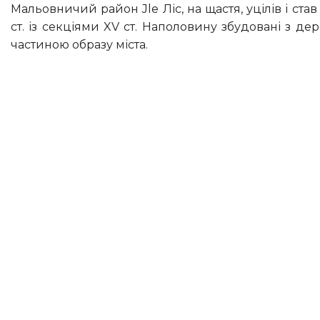
Мальовничий район Jle Ліс, на щастя, уцілів і став серцем старого міста. Збереглися римські оборонні споруди ІІІ
ст. із секціями XV ст. Наполовину збудовані з 
частиною образу міста.