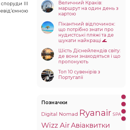
Величний Краків:
маршрут на один день з
невід’ємною
картою
Пікантний відпочинок:
що потрібно знати про
нудистські пляжі та де
шукати найкращі 🌊
Шість Діснейлендів світу:
де вони знаходяться і що
пропонують
Топ 10 сувенірів з
Португалії
Позначки
Ryanair
Digital Nomad
SPA
Wizz Air
Авіаквитки