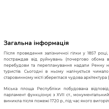
Загальна інформація
Після проведення залізничної гілки у 1857 році, в Ренні посилено розвивається промисловість. Місто сильно
постраждав від руйнувань (почергово обома в
перебудови та перепланування надали Ренну нов
туристів. Сьогодні в ньому налічується чимал
старовинному місті збереглася чудова архітектура 
Міська площа Республіки побудована відповідно до величних французьких традицій. Хоча бретонський
парламент функціонує з XVII ст., монументальни
виникла після пожежі 1720 р., під час якого вигорі