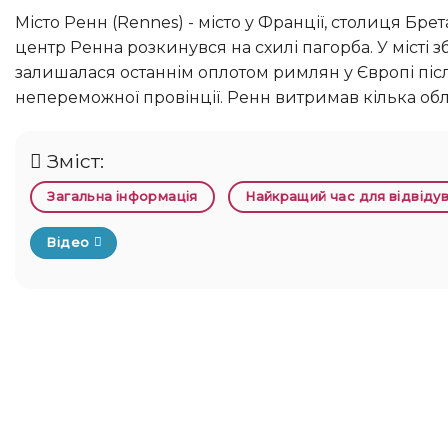
Місто Ренн (Rennes) - місто у Франції, столиця Бретані, розташоване на місці злиття річок Вілен та Іль. Старовинний
центр Ренна розкинувся на схилі пагорба. У місті
залишалася останнім оплотом римлян у Європі після
непереможної провінції. Ренн витримав кілька облог
Зміст:
Загальна інформація
Найкращий час для відвіду
Відео