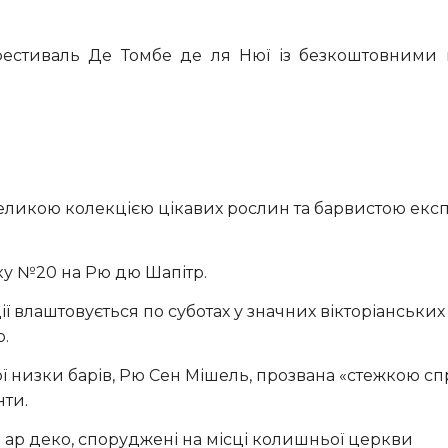
еликою колекцією цікавих рослин та барвистою екс
нку №20 на Рю дю Шапітр.
 влаштовується по суботах у значних вікторіанських
.
ої низки барів, Рю Сен Мішель, прозвана «стежкою сп
нти.
ар деко, споруджені на місці колишньої церкви