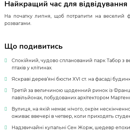
Найкращий час для відвідування
На початку липня, щоб потрапити на веселий фестиваль Де Томбе де ля Нюї із безкоштовними вуличними
розвагами.
Що подивитись
Спокійний, чудово спланований парк Табор з в
птахів у клітинах.
Яскраві дерев’яні бюсти XVI ст. на фасаді буди
Третій за величиною щоденний ринок із Франції
павільйонах, побудованих архітектором Мартено
Вулиця, на якій немає нічого, окрім нескінченн
оживає ввечері в четвер, коли приходять студе
Надзвичайні купальні Сен Жорж, шедевр епохи 