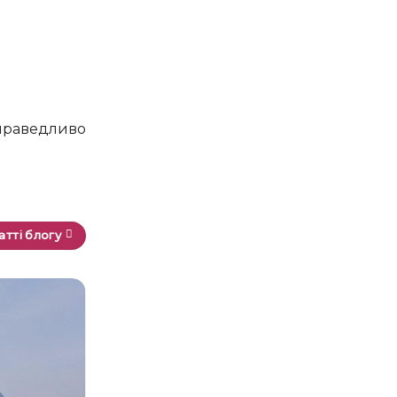
атті блогу
29
Лис