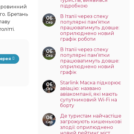
туристів, виявився
підробкою
го. Бретань
В Італії через спеку
06
лаву
популярні пам’ятки
Сер
працюватимуть довше:
літті.
оприлюднено новий
графік роботи
В Італії через спеку
06
популярні пам’ятки
Сер
лерея
працюватимуть довше:
оприлюднено новий
графік
Starlink Маска підкорює
06
авіацію: названо
Сер
авіакомпанії, які мають
супутниковий Wi-Fi на
борту
Де туристам найчастіше
06
загрожують кишенькові
Сер
злодії: оприлюднено
новий рейтинг міст