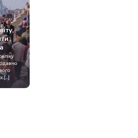
ІДЕЇ ​​ДЛЯ ПОДОРОЖЕЙ
Гори звуть: топ місць,
віту,
куди можна
ити
відправитися прямо
а
зараз
Люди завжди ділилися на дві
щодавно
категорії: одні для відпочинку
вого
вибирають море, другі — гори.
...]
Ви[...]