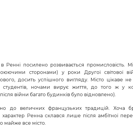
оюючими сторонами) у роки Другої світової вій
ого, досить успішного вигляду. Місто цікаве не
о студентів, ночами вирує життя, до того ж у к
(після війни багато будинків було відновлено).
й характер Ренна склався лише після амбітної пер
ло майже все місто.