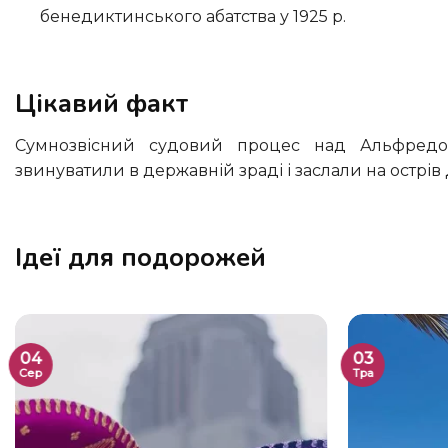
бенедиктинського абатства у 1925 р.
Цікавий факт
Сумнозвісний судовий процес над Альфредом Дрейфусом, офіцером, якого в 1894 р. несправедливо
звинуватили в державній зраді і заслали на острів
Ідеї для подорожей
04
03
Сер
Тра