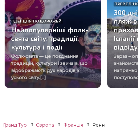
ТРЕВЕЛ-Н
300 дні
пляжів 
ІДЕЇ ​​ДЛЯ ПОДОРОЖЕЙ
Найпопулярніші фолк-
прихов
свята світу: традиції,
Іспанії
культура і події
відвід
Фолк-свята — це поєднання
Зараз – оптимальний період для
традицій, культури і звичаїв, що
знайомств
відображають дух народів з
напрямком
усього світу.[...]
поступово 
Гранд Тур
Європа
Франція
Ренн