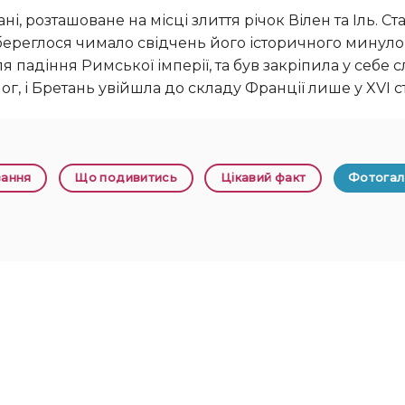
 збереглося чимало свідчень його історичного минуло
 падіння Римської імперії, та був закріпила у себе с
, і Бретань увійшла до складу Франції лише у XVI сто
вання
Що подивитись
Цікавий факт
Фотога