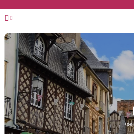
Перейти
до
змісту
Краї