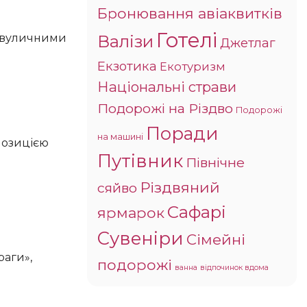
Бронювання авіаквитків
Готелі
Валізи
Джетлаг
Екзотика
Екотуризм
Національні страви
Подорожі на Різдво
Подорожі
Поради
на машині
позицією
Путівник
Північне
Різдвяний
сяйво
Сафарі
ярмарок
Сувеніри
Сімейні
раги»,
подорожі
ванна
відпочинок вдома