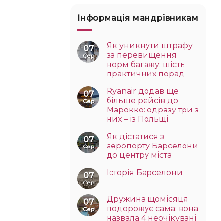
Інформація мандрівникам
Як уникнути штрафу
07
за перевищення
Сер
норм багажу: шість
практичних порад
Ryanair додав ще
07
більше рейсів до
Сер
Марокко: одразу три з
них – із Польщі
Як дістатися з
07
аеропорту Барселони
Сер
до центру міста
Історія Барселони
07
Сер
Дружина щомісяця
07
подорожує сама: вона
Сер
назвала 4 неочікувані