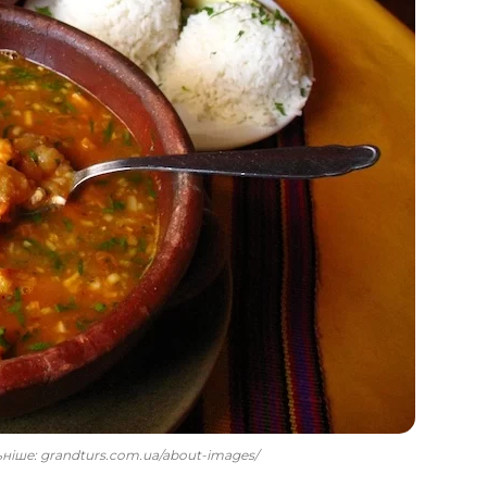
льніше: grandturs.com.ua/about-images/