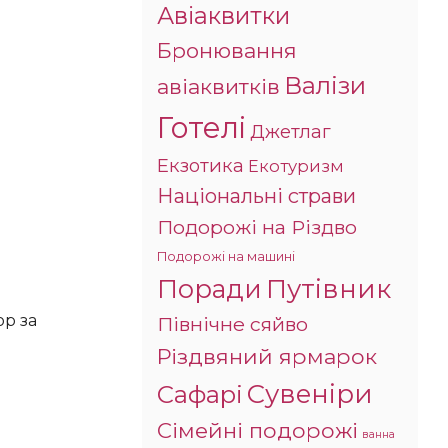
Авіаквитки
Бронювання
Валізи
авіаквитків
Готелі
Джетлаг
Екзотика
Екотуризм
Національні страви
Подорожі на Різдво
Подорожі на машині
Поради
Путівник
Північне сяйво
Різдвяний ярмарок
Сувеніри
Сафарі
Сімейні подорожі
ванна