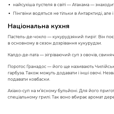
найсухіша пустеля в світі — Атакама — знаходит
Пінгвіни водяться не тільки в Антарктиді, але і 
Національна кухня
Пастель-де-чокло — кукурудзяний пиріг. Він поєднує в собі одночасно гострий і солодкий смак. Падають його
в основному в сезон дозрівання кукурудзи.
Калдо-де-пата — зігріваючий суп з овочів, свиняч
Поротос Гранадос — його ще називають Чилійське рагу по-селянськи. Готують його з квасолі, кукурудзи,
гарбуза. Також можуть додавати і інші овочі. Не
подавати ковбаски.
Ахіако-суп на м’ясному бульйоні. Для його приготування м’ясо заздалегідь смажать на парильні —
спеціальному грилі. Так воно вбирає аромат дере