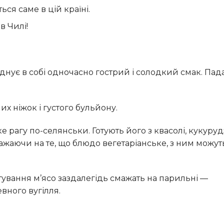
ься саме в цій країні.
в Чилі!
их ніжок і густого бульйону.
зважаючи на те, що блюдо вегетаріанське, з ним можут
вного вугілля.