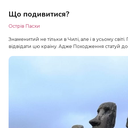
Що подивитися?
Острів Пасхи
Знаменитий не тільки в Чилі, але і в усьому світі. Побачити містичні статуї моаї варто кожному, хто вирішить
відвідати цю країну. Адже Походження статуй до