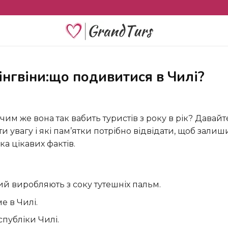
і пінгвіни:що подивитися в Чилі?
и увагу і які пам’ятки потрібно відвідати, щоб зали
ка цікавих фактів.
й виробляють з соку тутешніх пальм.
е в Чилі.
публіки Чилі.