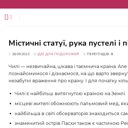
Перейти
до
змісту
Містичні статуї, рука пустелі 
26.09.2023
ІДЕЇ ​​ДЛЯ ПОДОРОЖЕЙ
ПЕРЕГЛЯДІВ: 8
Чилі — незвичайна, цікава і таємнича країна. Але чим же вона так вабить туристів з року в рік? Давайте
познайомимося і дізнаємося, на що варто звернут
незабутні враження про країну. І для початку кіль
Чилі є найбільш витягнутою країною на Землі.
місцеві жителі обожнюють пальмовий мед, яки
найбільша в світі обсерваторія знаходиться сам
знаменитий острів Пасхи також є частиною Рес