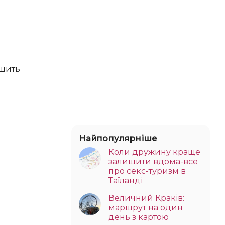
Найпопулярніше
Коли дружину краще
залишити вдома-все
про секс-туризм в
Таїланді
Величний Краків:
маршрут на один
день з картою