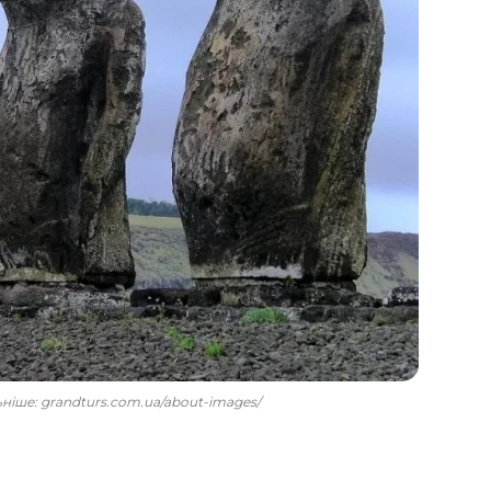
льніше: grandturs.com.ua/about-images/