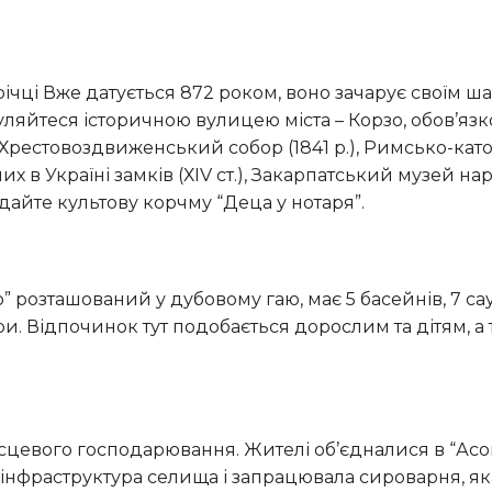
ляйтеся історичною вулицею міста – Корзо, обов’яз
Хрестовоздвиженський собор (1841 р.), Римсько-ка
іших в Україні замків (ХIV ст.), Закарпатський музей на
відайте культову корчму “Деца у нотаря”.
три. Відпочинок тут подобається дорослим та дітям, а
а інфраструктура селища і запрацювала сироварня, я