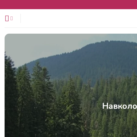
Перейти
до
змісту
Навкол