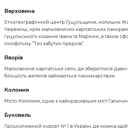
Верховина
Етногеографічний центр Гуцульщини, колишнє Жаб’є, що розкинувся на берегах знаменитої річки Чорний
Черемош, крім мальовничих карпатських панорам м
гуцульського кохання Івана та Марічки, а також с
кінофільму “Тіні забутих предків”.
Яворів
Мальовниче карпатське село, де збереглися давні традиції виготовлення домотканого вовняного покривала та
більшість жителів займаються ліжникарством.
Коломия
Місто Коломия, одне з найкрасивіших міст Галич
Буковель
Гірськолижний курорт № 1 в Україні, де можна здійснити підйом на канатно-крісельній дорозі на вершину гори