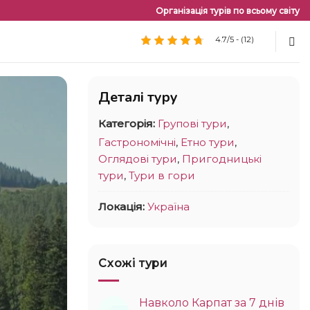
Організація турів по всьому світу
4.7/5 - (12)
Деталі туру
Категорія:
Групові тури
,
Гастрономічні
,
Етно тури
,
Оглядові тури
,
Пригодницькі
тури
,
Тури в гори
Локація:
Україна
Схожі тури
Навколо Карпат за 7 днів