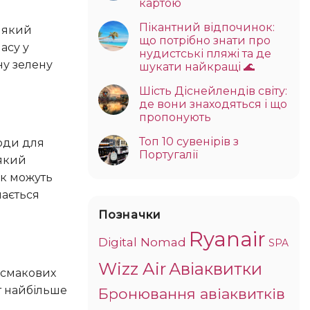
картою
Пікантний відпочинок:
що потрібно знати про
асу у
нудистські пляжі та де
ну зелену
шукати найкращі 🌊
Шість Діснейлендів світу:
де вони знаходяться і що
пропонують
Топ 10 сувенірів з
Португалії
 який
ік можуть
мається
Позначки
Ryanair
Digital Nomad
SPA
Wizz Air
Авіаквитки
т найбільше
Бронювання авіаквитків