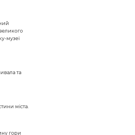
 великого
ку-музеї
тини міста.