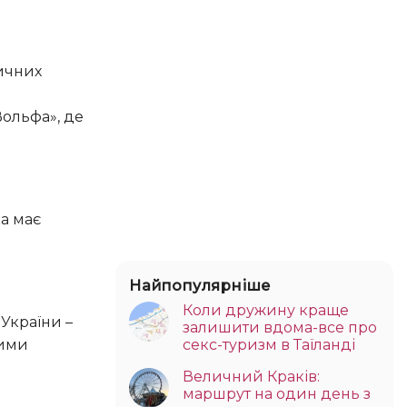
Вольфа», де
Найпопулярніше
Коли дружину краще
залишити вдома-все про
ними
секс-туризм в Таїланді
Величний Краків:
маршрут на один день з