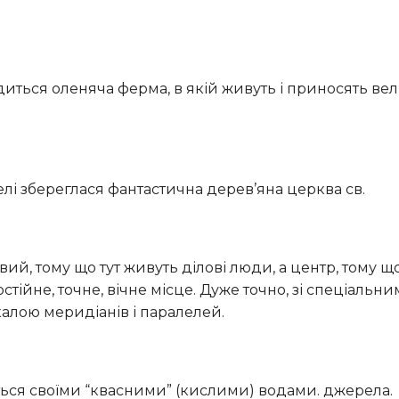
і збереглася фантастична дерев’яна церква св.
тійне, точне, вічне місце. Дуже точно, зі спеціальни
алою меридіанів і паралелей.
иться своїми “квасними” (кислими) водами. джерела.