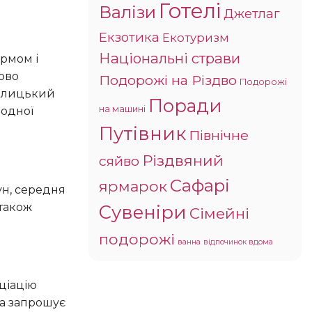
Готелі
Валізи
Джетлаг
Екзотика
Екотуризм
Національні страви
ково
Подорожі на Різдво
Подорожі
толицький
Поради
на машині
родної
Путівник
Північне
Різдвяний
сяйво
Сафарі
ярмарок
 також
Сувеніри
Сімейні
подорожі
ванна
відпочинок вдома
ка запрошує