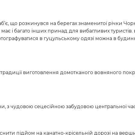
ає і багато інших принад для вибагливих туристів.
фотографуватися в гуцульському одязі можна в будин
ини, з чудовою сецесійною забудовою центральної час