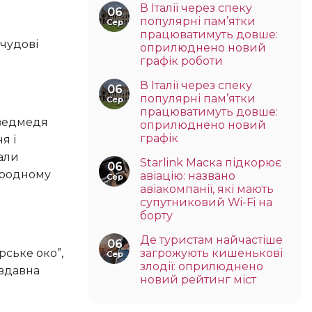
В Італії через спеку
06
популярні пам’ятки
Сер
працюватимуть довше:
оприлюднено новий
графік роботи
В Італії через спеку
06
популярні пам’ятки
Сер
працюватимуть довше:
оприлюднено новий
графік
я і
нали
Starlink Маска підкорює
06
риродному
авіацію: названо
Сер
авіакомпанії, які мають
супутниковий Wi-Fi на
борту
Де туристам найчастіше
06
загрожують кишенькові
Сер
злодії: оприлюднено
 здавна
новий рейтинг міст