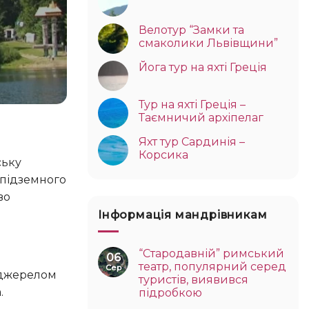
Велотур “Замки та
смаколики Львівщини”
Йога тур на яхті Греція
Тур на яхті Греція –
Таємничий архіпелаг
Яхт тур Сардинія –
Корсика
 підземного
во
Інформація мандрівникам
“Стародавній” римський
06
театр, популярний серед
Сер
туристів, виявився
.
підробкою