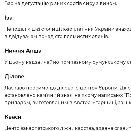
Вас на дегустацію різних сортів сиру з вином.
Іза
Неподалік цієї столиці лозоплетіння України знаходиться оленяча ферма, в якій живуть і приносять велику радість
відвідувачам понад сто плямистих оленів.
Нижня Апша
У цьому надзвичайно помпезному румунському сел
Ділове
Ласкаво просимо до ділового центру Європи. Діловий, тому що тут живуть ділові люди, а центр, тому що тут
встановлено кам’яний знак, на якому написано: “Пос
приладом, виготовленим в Австро-Угорщині, за шк
Кваси
Центр закарпатського ліжникарства, здавна слав