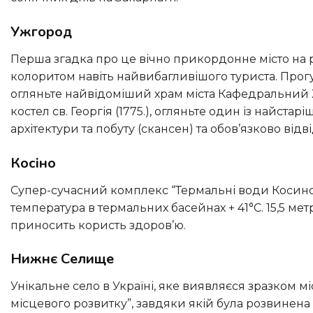
Ужгород
Перша згадка про це вічно прикордонне місто на річці Вже датується 872 роком, воно зачарує своїм шармом і
колоритом навіть найвибагливішого туриста. Прогу
огляньте найвідоміший храм міста Кафедральний 
костел св. Георгія (1775.), огляньте один із найстар
архітектури та побуту (скансен) та обов’язково від
Косіно
Супер-сучасний комплекс “Термальні води Косино” розташований у дубовому гаю, має 5 басейнів, 7 саун, середня
температура в термальних басейнах + 41°C. 15,5 ме
приносить користь здоров’ю.
Нижнє Селище
Унікальне село в Україні, яке виявляєся зразком місцевого господарювання. Жителі об’єдналися в “Асоціацію
місцевого розвитку”, завдяки якій була розвинен