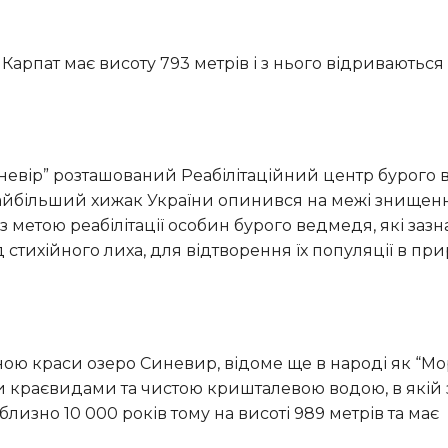
 найбільший хижак України опинився на межі знищенн
 метою реабілітації особин бурого ведмедя, які заз
 стихійного лиха, для відтворення їх популяції в п
 краєвидами та чистою кришталевою водою, в якій
изно 10 000 років тому на висоті 989 метрів та має