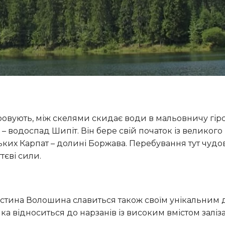
 водоспад Шипіт. Він бере свій початок із великого
ьких Карпат – долині Боржава. Перебування тут чудо
тєві сили.
а відноситься до нарзанів із високим вмістом заліза