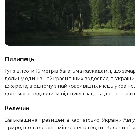
Пилипець
Тут з висоти 15 метрів багатьма каскадами, що зачаровують, між скелями скидає води в мальовничу гірську
долину один з найкрасивіших водоспадів України –
джерела, в одному з найкрасивіших місць українс
допомагає відпочити від цивілізації та дає нові жит
Келечин
Батьківщина президента Карпатської України Августина Волошина славиться також своїм унікальним джерелом
природно-газованої мінеральної води “Келечин”, як