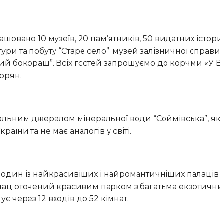
тури та побуту “Старе село”, музей залізничної справи
ий бокораш”. Всіх гостей запрошуємо до корчми «У 
орян.
аїни та не має аналогів у світі.
алац оточений красивим парком з багатьма екзотич
є через 12 входів до 52 кімнат.