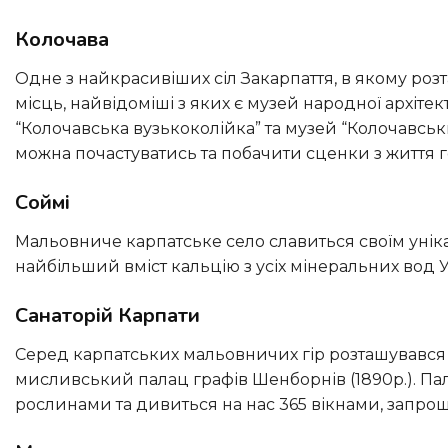
Колочава
Одне з найкрасивіших сіл Закарпаття, в якому розташовано 10 музеїв, 20 пам’ятників, 50 видатних історичних
місць, найвідоміші з яких є музей народної архітек
“Колочавська вузькоколійка” та музей “Колочавськ
можна почастуватись та побачити сценки з життя г
Соймі
Мальовниче карпатське село славиться своїм унікальним джерелом мінеральної води “Соймівська”, яка має
найбільший вміст кальцію з усіх мінеральних вод Укр
Санаторій Карпати
Серед карпатських мальовничих гір розташувався один із найкрасивіших і найромантичніших палаців України –
мисливський палац графів Шенборнів (1890р.). П
рослинами та дивиться на нас 365 вікнами, запрошу