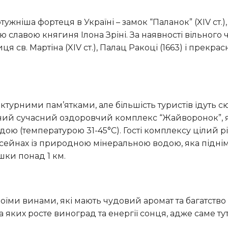
 славою княгиня Ілона Зріні. За наявності вільного ч
 св. Мартіна (XIV ст.), Палац Ракоці (1663) і прекрас
ваний сучасний оздоровчий комплекс “Жайворонок”,
ою (температурою 31-45°С). Гості комплексу цілий р
басейнах із природною мінеральною водою, яка підні
ки понад 1 км.
 яких росте виноград та енергії сонця, адже саме ту