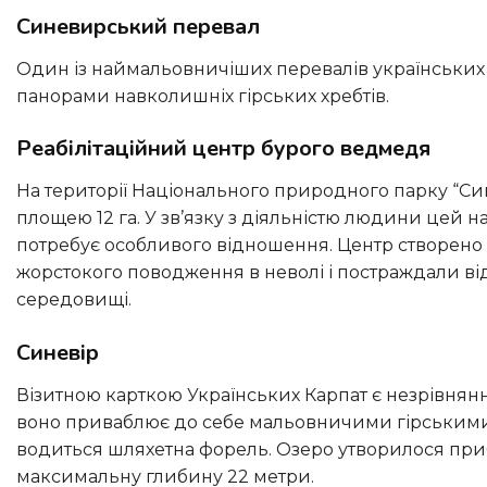
Синевирський перевал
Один із наймальовничіших перевалів українських Карпат має висоту 793 метрів і з нього відриваються чудові
панорами навколишніх гірських хребтів.
Реабілітаційний центр бурого ведмедя
На території Національного природного парку “Синевір” розташований Реабілітаційний центр бурого ведмедя
площею 12 га. У зв’язку з діяльністю людини цей
потребує особливого відношення. Центр створено з
жорстокого поводження в неволі і постраждали від
середовищі.
Синевір
Візитною карткою Українських Карпат є незрівнянною краси озеро Синевир, відоме ще в народі як “Морське око”,
воно приваблює до себе мальовничими гірськими
водиться шляхетна форель. Озеро утворилося прибл
максимальну глибину 22 метри.