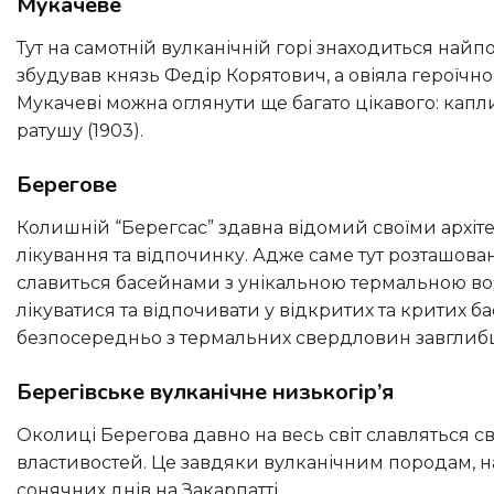
Мукачеве
Тут на самотній вулканічній горі знаходиться найпотужніша фортеця в Україні – замок “Паланок” (XIV ст.), який
збудував князь Федір Корятович, а овіяла героїчною
Мукачеві можна оглянути ще багато цікавого: каплиця
ратушу (1903).
Берегове
Колишній “Берегсас” здавна відомий своїми архітектурними пам’ятками, але більшість туристів їдуть сюди для
лікування та відпочинку. Адже саме тут розташо
славиться басейнами з унікальною термальною вод
лікуватися та відпочивати у відкритих та критих 
безпосередньо з термальних свердловин завглибш
Берегівське вулканічне низькогір’я
Околиці Берегова давно на весь світ славляться своїми винами, які мають чудовий аромат та багатство смакових
властивостей. Це завдяки вулканічним породам, на
сонячних днів на Закарпатті.