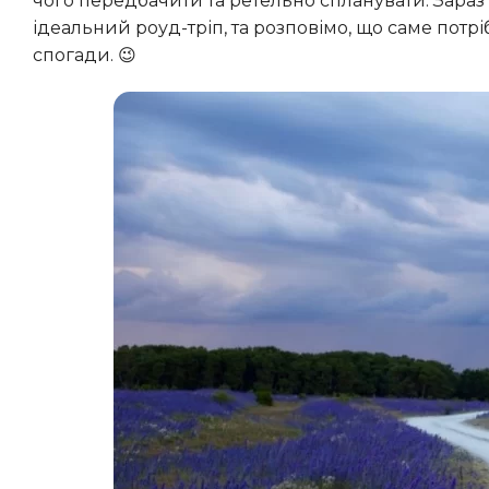
чого передбачити та ретельно спланувати. Зараз
ідеальний роуд-тріп, та розповімо, що саме пот
спогади. 😉