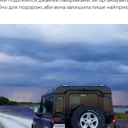
 ми поділимося дієвими лайфхаками, як організуват
рібно для подорожі, аби вона залишила лише найпри