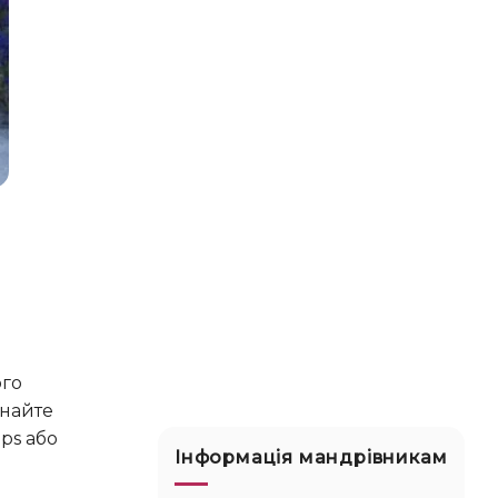
инайте
aps або
Інформація мандрівникам