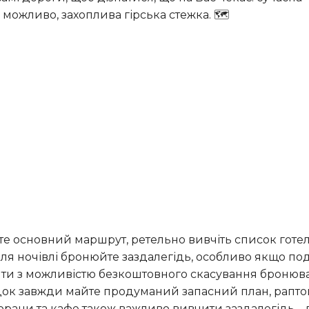
 можливо, захоплива гірська стежка. 🗺️
для ночівлі бронюйте заздалегідь, особливо якщо по
анти з можливістю безкоштовного скасування бронюв
падок завжди майте продуманий запасний план, рапто
торани та кафе також важливо вивчити заздалегідь – 