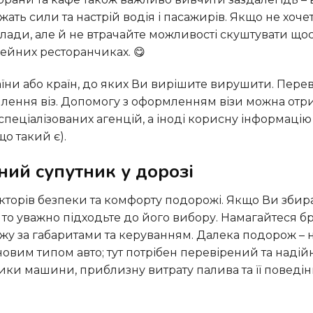
жать сили та настрій водія і пасажирів. Якщо не хоче
клади, але й не втрачайте можливості скуштувати що
мейних ресторанчиках. 😋
рмлення віз. Допомогу з оформленням візи можна отр
спеціалізованих агенцій, а іноді корисну інформаці
що такий є).
ний супутник у дорозі
то уважно підходьте до його вибору. Намагайтеся бр
жу за габаритами та керуванням. Далека подорож – 
овим типом авто; тут потрібен перевірений та наді
ики машини, приблизну витрату палива та її поведін