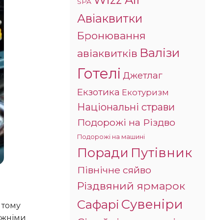
SPA
Авіаквитки
Бронювання
Валізи
авіаквитків
Готелі
Джетлаг
Екзотика
Екотуризм
Національні страви
Подорожі на Різдво
Подорожі на машині
Поради
Путівник
Північне сяйво
Різдвяний ярмарок
Сувеніри
Сафарі
 тому
ожніми