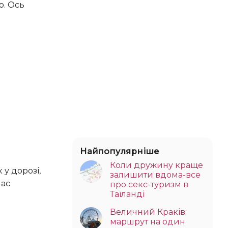
Найпопулярніше
Коли дружину краще
залишити вдома-все
час
про секс-туризм в
Таїланді
Величний Краків:
маршрут на один