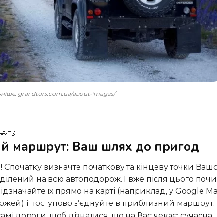
льніше: grandturs.com.ua/about-images/
🚗💨
ний маршрут: Ваш шлях до пригод
иділений на всю автоподорож. І вже після цього поч
Відзначайте їх прямо на карті (наприклад, у Google M
ожей) і поступово з’єднуйте в приблизний маршрут.
амі дороги, щоб дізнатися, що на Вас чекає: сучасна