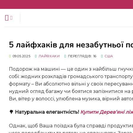
Перейти
до
змісту
5 лайфхаків для незабутньої 
09.05.2025
ЛАЙФХАКИ
ПЕРЕГЛЯДІВ: 16
США
Подорож на машині — це один з найбільш гнучких, комфортних та захопливих варіантів відпочинку. Уявіть
собі: жодних розкладів громадського транспорту
формату – Ви абсолютно вільні у своїх пересуван
нудний огляд багажу чи боятися запізнитися на р
Ви, вітер у волоссі, улюблена музика, вірний авт
🌳 Натуральна елегантність!
Купити Дерев’яні лі
Однак, щоб Ваша поїздка була справді продуктивною, комфортною, а головне — безпечною, потрібно багато