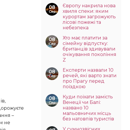
Європу накрила нова
08
хвиля спеки: яким
Сер
курортам загрожують
лісові пожежі та
небезпека
Хто має платити за
08
сімейну відпустку:
Сер
британців здивували
очікування покоління
Z
Експерти назвали 10
08
речей, які варто знати
Сер
про Прагу перед
поїздкою
Куди поїхати замість
08
Венеції чи Балі:
Сер
названо 10
дорожуєте
мальовничих місць
ання –
без натовпів туристів
м не
У сумнозвісних
від