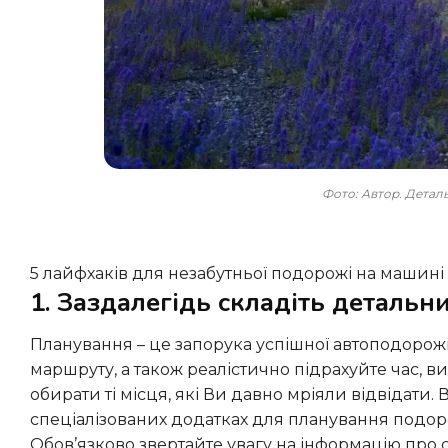
Фото: Автор. Дета
5 лайфхаків для незабутньої подорожі на машині 
1. Заздалегідь складіть деталь
Планування – це запорука успішної автоподорожі! Спочатку визначте початкову та кінцеву точки Вашого
маршруту, а також реалістично підрахуйте час, в
обирати ті місця, які Ви давно мріяли відвідати. 
спеціалізованих додатках для планування подор
Обов’язково звертайте увагу на інформацію про с