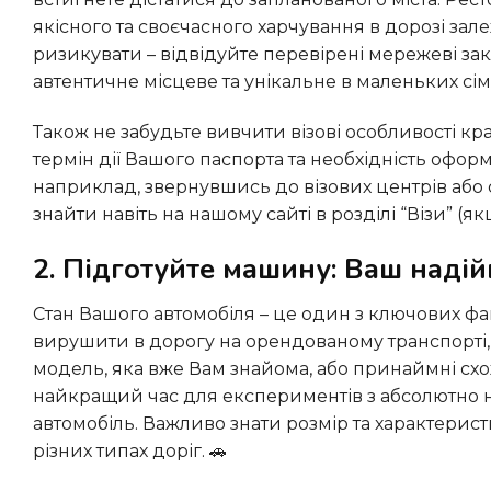
якісного та своєчасного харчування в дорозі зале
ризикувати – відвідуйте перевірені мережеві за
автентичне місцеве та унікальне в маленьких сі
Також не забудьте вивчити візові особливості країни або країн, до яких Ви вирішите вирушити. Перевірте
термін дії Вашого паспорта та необхідність офо
наприклад, звернувшись до візових центрів або 
знайти навіть на нашому сайті в розділі “Візи” (як
2. Підготуйте машину: Ваш надій
Стан Вашого автомобіля – це один з ключових факторів безпеки та комфорту подорожі. Якщо Ви збираєтеся
вирушити в дорогу на орендованому транспорті, 
модель, яка вже Вам знайома, або принаймні схо
найкращий час для експериментів з абсолютно н
автомобіль. Важливо знати розмір та характерист
різних типах доріг. 🚗