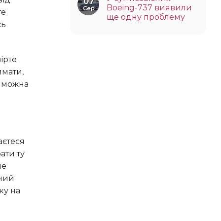
07
Boeing-737 виявили
Сер
те
ще одну проблему
сь
имати,
ю можна
ати ту
не
йний
ку на