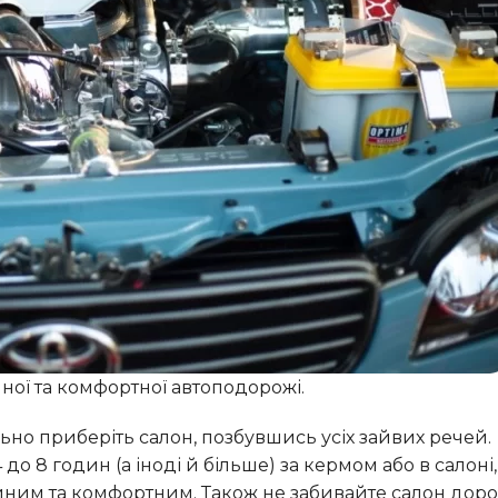
ної та комфортної автоподорожі.
о 8 годин (а іноді й більше) за кермом або в салоні,
айним та комфортним. Також не забивайте салон дор