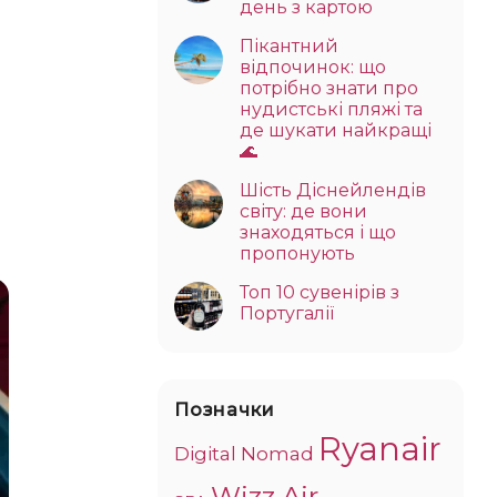
день з картою
Пікантний
відпочинок: що
потрібно знати про
нудистські пляжі та
де шукати найкращі
🌊
Шість Діснейлендів
світу: де вони
знаходяться і що
пропонують
Топ 10 сувенірів з
Португалії
Позначки
Ryanair
Digital Nomad
Wizz Air