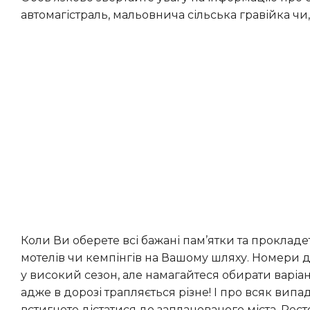
автомагістраль, мальовнича сільська гравійка чи,
Коли Ви оберете всі бажані пам’ятки та прокладете основний маршрут, ретельно вивчіть список готелів,
мотелів чи кемпінгів на Вашому шляху. Номери 
у високий сезон, але намагайтеся обирати варі
адже в дорозі трапляється різне! І про всяк ви
встигнете дістатися до запланованого міста. Рес