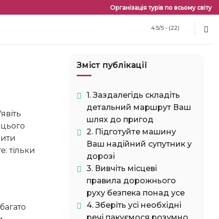
Організація турів по всьому світу
4.5/5 - (22)
Зміст публікації
1. Заздалегідь складіть
детальний маршрут Ваш
шлях до пригод
 цього
2. Підготуйте машину
дити
Ваш надійний супутник у
е: тільки
дорозі
3. Вивчіть місцеві
правила дорожнього
руху безпека понад усе
4. Зберіть усі необхідні
речі пакуємося розумно