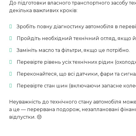
До підготовки власного транспортного засобу теж потрібно поставитися дуже уважно та відповідально. Ось
декілька важливих кроків:
Зробіть повну діагностику автомобіля в переві
Пройдіть необхідний технічний огляд, якщо йо
Замініть масло та фільтри, якщо це потрібно.
Перевірте рівень усіх технічних рідин (охолод
Переконайтеся, що всі датчики, фари та сигна
Перевірте стан шин (включаючи запасне колесо
Неуважність до технічного стану автомобіля може призвести до неприємних несподіванок та поломок у дорозі,
а це — перервана подорож, незаплановані фінан
відпустки. 😔