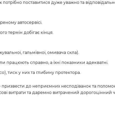
реному автосервісі.
го термін добігає кінця.
жувальної, гальмівної, омивача скла).
ли працюють справно, а їхні показники адекватні.
), тиск у них та глибину протектора.
сові витрати та даремно витрачений дорогоцінний 