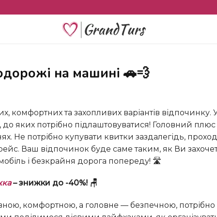
подорожі на машині 🚗💨
, до яких потрібно підлаштовуватися! Головний плюс
нях. Не потрібно купувати квитки заздалегідь, прохо
ейс. Ваш відпочинок буде саме таким, як Ви захочет
омобіль і безкрайня дорога попереду! 🛣️
жка
– знижки до -40%! 🪑