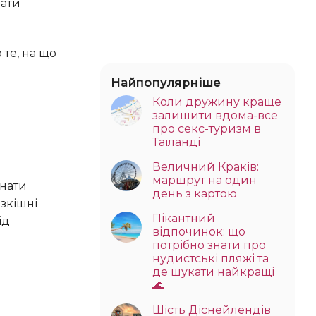
Найпопулярніше
Коли дружину краще
залишити вдома-все
про секс-туризм в
Таїланді
Величний Краків:
маршрут на один
день з картою
зкішні
Пікантний
ід
відпочинок: що
потрібно знати про
нудистські пляжі та
де шукати найкращі
🌊
Шість Діснейлендів