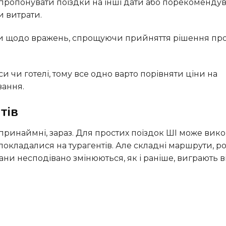
и витрати.
вання.
тів
покладалися на турагентів. Але складні маршрути, ро
плани несподівано змінюються, як і раніше, виграють в