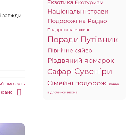
Екзотика
Екотуризм
Національні страви
Подорожі на Різдво
Подорожі на машині
Поради
Путівник
Північне сяйво
Різдвяний ярмарок
Сувеніри
Сафарі
Сімейні подорожі
м’ї зможуть
ванна
 нюанс
відпочинок вдома