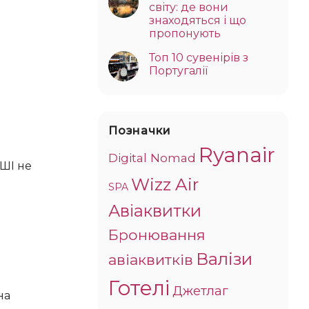
світу: де вони
знаходяться і що
пропонують
Топ 10 сувенірів з
Португалії
Позначки
Ryanair
Digital Nomad
 ШІ не
Wizz Air
SPA
Авіаквитки
Бронювання
Валізи
авіаквитків
Готелі
Джетлаг