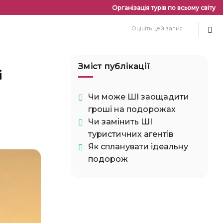
Організація турів по всьому світу
Оцініть цей запис
Зміст публікації
Чи може ШІ заощадити
гроші на подорожах
Чи замінить ШІ
туристичних агентів
Як спланувати ідеальну
подорож