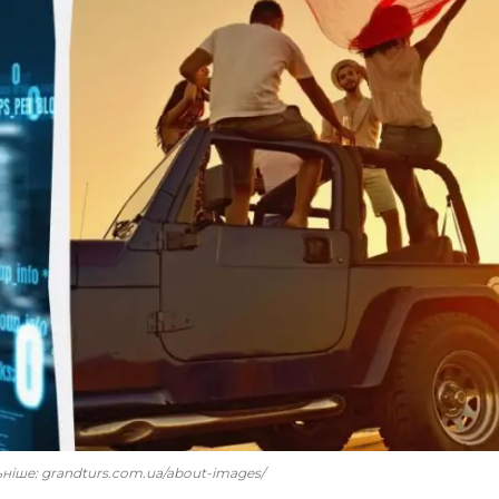
льніше: grandturs.com.ua/about-images/