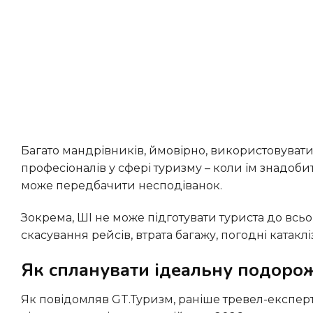
Багато мандрівників, ймовірно, використовуватимуть і те, і інше: ШІ для натхнення та планування, а
професіоналів у сфері туризму – коли їм знадоби
може передбачити несподіванок.
Зокрема, ШІ не може підготувати туриста до всього, що може статися під час подорожі – затримки або
скасування рейсів, втрата багажу, погодні катаклі
Як спланувати ідеальну подоро
Як повідомляв GT.Туризм, раніше тревел-експерти дали туристам п’ять золотих порад, як заощадити на