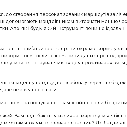
ШІ допомагають мандрівникам витрачати менше час
ки. Але, як і будь-який інструмент, вони не ідеальні,
ШІ використовує величезні масиви даних про подорож
ршрути та пропонувати місця для проживання, харч
, але не хочу поспішати”.
 маршрут, на пошук якого самостійно пішли б години
домих пам’яток чи прихованих перлин? Дрібні деталі