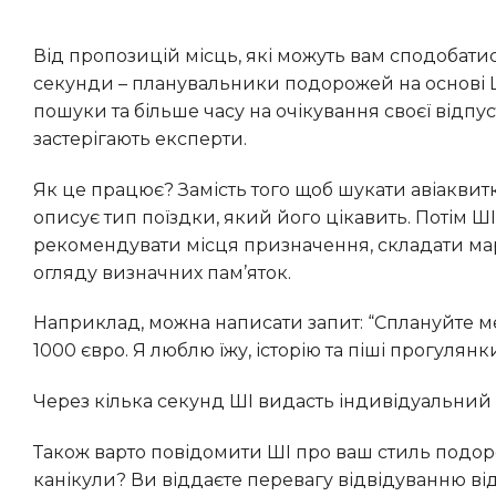
Від пропозицій місць, які можуть вам сподобатися, до створення персоналізованих маршрутів за лічені
секунди – планувальники подорожей на основі 
пошуки та більше часу на очікування своєї відпуст
застерігають експерти.
Як це працює? Замість того щоб шукати авіаквитки, готелі, пам’ятки та ресторани окремо, користувач просто
описує тип поїздки, який його цікавить. Потім 
рекомендувати місця призначення, складати ма
огляду визначних пам’яток.
Наприклад, можна написати запит: “Сплануйте мені п’ятиденну поїздку до Лісабона у вересні з бюджетом у
1000 євро. Я люблю їжу, історію та піші прогулянки
Через кілька секунд ШІ видасть індивідуальний
Також варто повідомити ШІ про ваш стиль подорожей. Вам подобаються насичені маршрути чи більш спокійні
канікули? Ви віддаєте перевагу відвідуванню ві