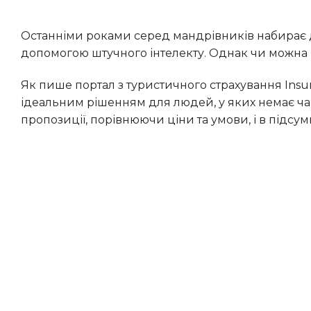
Останніми роками серед мандрівників набирає дедалі більшої популярності планування відпусток за
допомогою штучного інтелекту. Однак чи можна 
Як пише портал з туристичного страхування InsureandGo, різноманітні ШІ-планувальники можуть стати
ідеальним рішенням для людей, у яких немає ча
пропозиції, порівнюючи ціни та умови, і в підсум