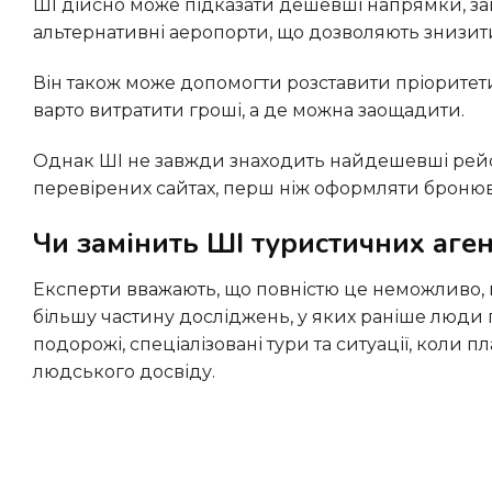
ШІ дійсно може підказати дешевші напрямки, запропонувати поїздки на інші дати або порекомендувати
альтернативні аеропорти, що дозволяють знизит
Він також може допомогти розставити пріоритети щодо вражень, спрощуючи прийняття рішення про те, на що
варто витратити гроші, а де можна заощадити.
Однак ШІ не завжди знаходить найдешевші рейси чи готелі, тому все одно варто порівняти ціни на
перевірених сайтах, перш ніж оформляти броню
Чи замінить ШІ туристичних аген
Експерти вважають, що повністю це неможливо, принаймні, зараз. Для простих поїздок ШІ може виконати
більшу частину досліджень, у яких раніше люди 
подорожі, спеціалізовані тури та ситуації, коли 
людського досвіду.