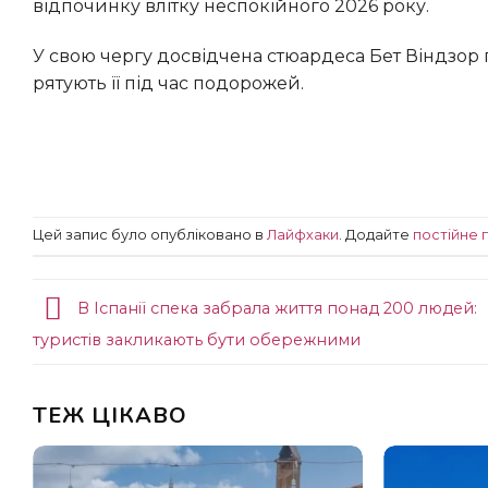
відпочинку влітку неспокійного 2026 року.
У свою чергу досвідчена стюардеса Бет Віндзор поділилася з мандрівниками десятьма порадами, які завжди
рятують її під час подорожей.
Цей запис було опубліковано в
Лайфхаки
. Додайте
постійне 
В Іспанії спека забрала життя понад 200 людей:
туристів закликають бути обережними
ТЕЖ ЦІКАВО