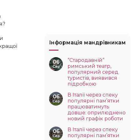
я?
Інформація мандрівникам
кращої
“Стародавній”
06
римський театр,
Сер
популярний серед
туристів, виявився
підробкою
В Італії через спеку
06
популярні пам’ятки
Сер
працюватимуть
довше: оприлюднено
новий графік роботи
В Італії через спеку
06
популярні пам’ятки
Сер