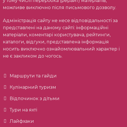
у тому числі переробка (рерайт) матеріалів,
можливе виключно після письмового дозволу.
Адміністрація сайту не несе відповідальності за
представлені на даному сайті: інформаційні
матеріали, коментарі користувача, рейтинги,
каталоги, відгуки, представлена інформація
носить виключно ознайомлювальний характер і
не є закликом до чогось.
Маршрути та гайди
Кулінарний туризм
Відпочинок з дітьми
Тури на яхті
Лайфхаки