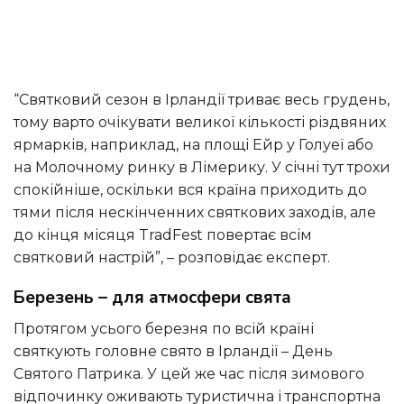
“Святковий сезон в Ірландії триває весь грудень,
тому варто очікувати великої кількості різдвяних
ярмарків, наприклад, на площі Ейр у Голуеї або
на Молочному ринку в Лімерику. У січні тут трохи
спокійніше, оскільки вся країна приходить до
тями після нескінченних святкових заходів, але
до кінця місяця TradFest повертає всім
святковий настрій”, – розповідає експерт.
Березень – для атмосфери свята
Протягом усього березня по всій країні
святкують головне свято в Ірландії – День
Святого Патрика. У цей же час після зимового
відпочинку оживають туристична і транспортна