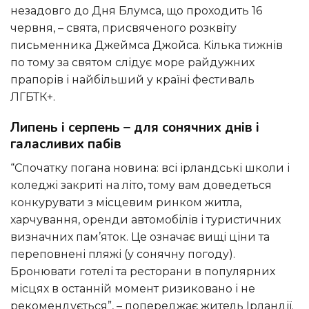
незадовго до Дня Блумса, що проходить 16
червня, – свята, присвяченого розквіту
письменника Джеймса Джойса. Кілька тижнів
по тому за святом слідує море райдужних
прапорів і найбільший у країні фестиваль
ЛГБТК+.
Липень і серпень – для сонячних днів і
галасливих пабів
“Спочатку погана новина: всі ірландські школи і
коледжі закриті на літо, тому вам доведеться
конкурувати з місцевим ринком житла,
харчування, оренди автомобілів і туристичних
визначних пам’яток. Це означає вищі ціни та
переповнені пляжі (у сонячну погоду).
Бронювати готелі та ресторани в популярних
місцях в останній момент ризиковано і не
рекомендується”, – попереджає житель Ірландії.