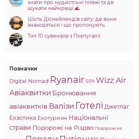
знати про нудистські пляжі та де
шукати найкращі 🌊
Шість Діснейлендів світу: де вони
знаходяться і що пропонують
Топ 10 сувенірів з Португалії
Позначки
Ryanair
Wizz Air
Digital Nomad
SPA
Авіаквитки
Бронювання
Готелі
Валізи
авіаквитків
Джетлаг
Національні
Екзотика
Екотуризм
страви
Подорожі на Різдво
Подорожі на
Поради
Путівник