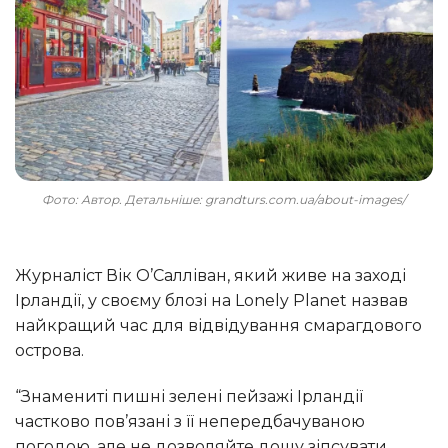
Фото: Автор. Детальніше: grandturs.com.ua/about-images/
Журналіст Вік О’Салліван, який живе на заході
Ірландії, у своєму блозі на Lonely Planet назвав
найкращий час для відвідування смарагдового
острова.
“Знамениті пишні зелені пейзажі Ірландії
частково пов’язані з її непередбачуваною
погодою, але не дозволяйте дощу зіпсувати