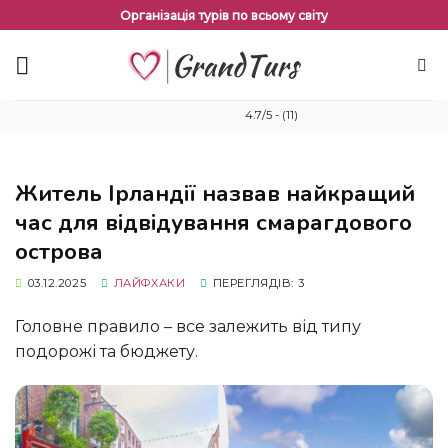
Перейти
Організація турів по всьому світу
до
змісту
4.7/5 - (11)
Житель Ірландії назвав найкращий
час для відвідування смарагдового
острова
03.12.2025
ЛАЙФХАКИ
ПЕРЕГЛЯДІВ: 3
Головне правило – все залежить від типу
подорожі та бюджету.