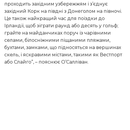
проходить західним узбережжям і з’єднує
західний Корк на півдні з Донеголом на півночі.
Це також найкращий час для поїздки до
Ірландії, щоб зіграти раунд або десять у гольф;
грайте на майданчиках поруч із чарівними
селами, білосніжними піщаними пляжами,
бухтами, замками, що підносяться на вершинах
скель, і яскравими містами, такими як Вестпорт
або Слайго”, – пояснює О’Салліван.