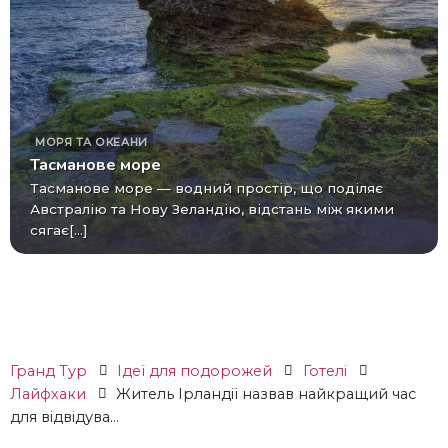
МОРЯ ТА ОКЕАНИ
Тасманове море
Тасманове море — водний простір, що поділяє
Австралію та Нову Зеландію, відстань між якими
сягає[...]
Гранд Тур
Ідеї ​​для подорожей
Готелі
Лайфхаки
Житель Ірландії назвав найкращий час
для відвідува...