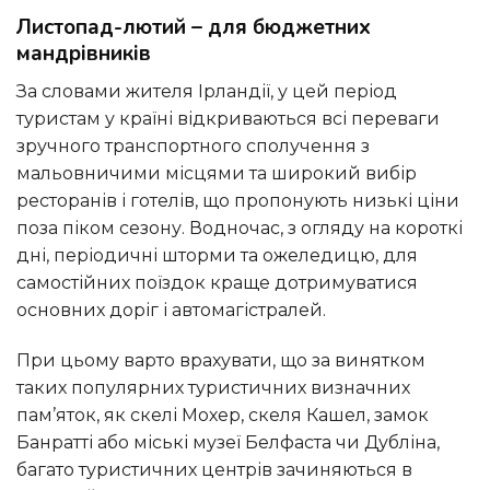
Листопад-лютий – для бюджетних
мандрівників
За словами жителя Ірландії, у цей період
туристам у країні відкриваються всі переваги
зручного транспортного сполучення з
мальовничими місцями та широкий вибір
ресторанів і готелів, що пропонують низькі ціни
поза піком сезону. Водночас, з огляду на короткі
дні, періодичні шторми та ожеледицю, для
самостійних поїздок краще дотримуватися
основних доріг і автомагістралей.
При цьому варто врахувати, що за винятком
таких популярних туристичних визначних
пам’яток, як скелі Мохер, скеля Кашел, замок
Банратті або міські музеї Белфаста чи Дубліна,
багато туристичних центрів зачиняються в