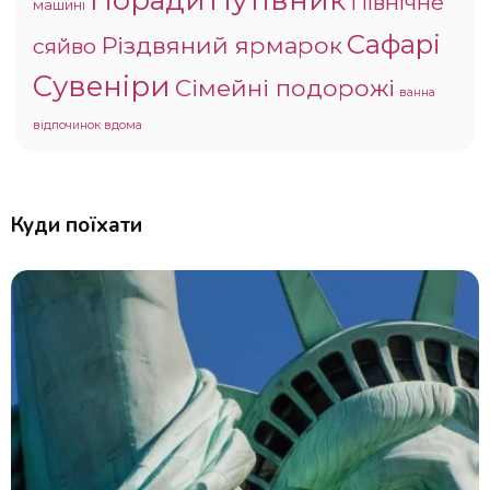
Північне
машині
Сафарі
Різдвяний ярмарок
сяйво
Сувеніри
Сімейні подорожі
ванна
відпочинок вдома
Куди поїхати