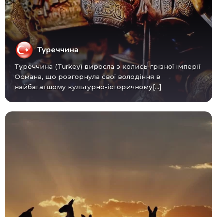
Туреччина
Туреччина (Turkey) виросла з колись грізної імперії
Османа, що розгорнула свої володіння в
найбагатшому культурно-історичному[...]