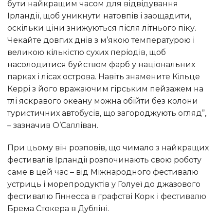
бути найкращим часом для відвідування
Ірландії, щоб уникнути натовпів і заощадити,
оскільки ціни знижуються після літнього піку.
Чекайте довгих днів з м’якою температурою і
великою кількістю сухих періодів, щоб
насолодитися буйством фарб у національних
парках і лісах острова. Навіть знамените Кільце
Керрі з його вражаючим гірським пейзажем на
тлі яскравого океану можна обійти без колони
туристичних автобусів, що загороджують огляд”,
– зазначив О’Салліван.
При цьому він розповів, що чимало з найкращих
фестивалів Ірландії розпочинають свою роботу
саме в цей час – від Міжнародного фестивалю
устриць і морепродуктів у Голуеї до джазового
фестивалю Гіннесса в графстві Корк і фестивалю
Брема Стокера в Дубліні.