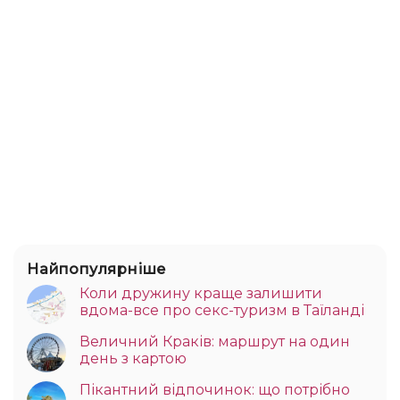
Найпопулярніше
Коли дружину краще залишити
вдома-все про секс-туризм в Таїланді
Величний Краків: маршрут на один
день з картою
Пікантний відпочинок: що потрібно