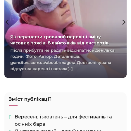
Як перенести тривалий переліт і зміну
часових поясів: 8 лайфхаків від експертів
Після прибуття не радять відсипатись декілька
годин. Фото: Автор. Детальніше:
grandturs.com.ua/about-images/ Довгоочікувана
відпустка нарешті настала[...]
Зміст публікації
Вересень і жовтень – для фестивалів та
осінніх барв