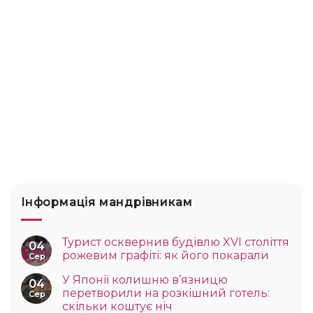
Інформація мандрівникам
Турист осквернив будівлю XVI століття
04
рожевим графіті: як його покарали
Сер
У Японії колишню в’язницю
04
перетворили на розкішний готель:
Сер
скільки коштує ніч