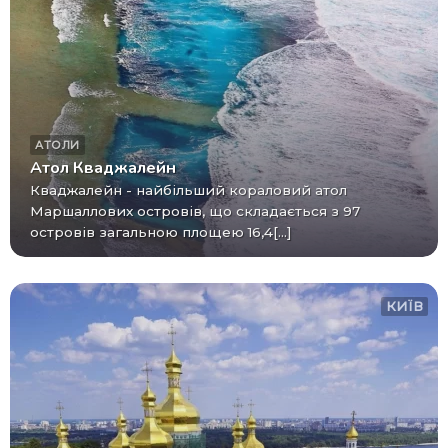
АТОЛИ
Атол Кваджалейн
Кваджалейн - найбільший кораловий атол
Маршаллових островів, що складається з 97
островів загальною площею 16,4[...]
КИЇВ