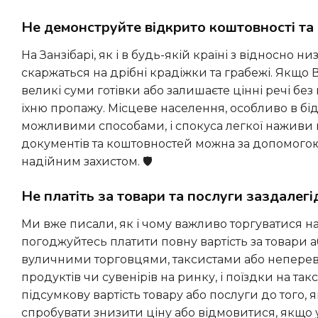
Не демонструйте відкрито коштовності та
На Занзібарі, як і в будь-якій країні з відносно низьким рівнем життя населення, туристи, на жаль, іноді
скаржаться на дрібні крадіжки та грабежі. Якщо 
великі суми готівки або залишаєте цінні речі бе
їхню пропажу. Місцеве населення, особливо в бід
можливими способами, і спокуса легкої наживи
документів та коштовностей можна за допомогою
надійним захистом. 🛡️
Не платіть за товари та послуги заздалег
Ми вже писали, як і чому важливо торгуватися на Занзібарі. Також є ще одне важливе правило: ніколи не
погоджуйтесь платити повну вартість за товари а
вуличними торговцями, таксистами або неперев
продуктів чи сувенірів на ринку, і поїздки на так
підсумкову вартість товару або послуги до того, 
спробувати знизити ціну або відмовитися, якщо 