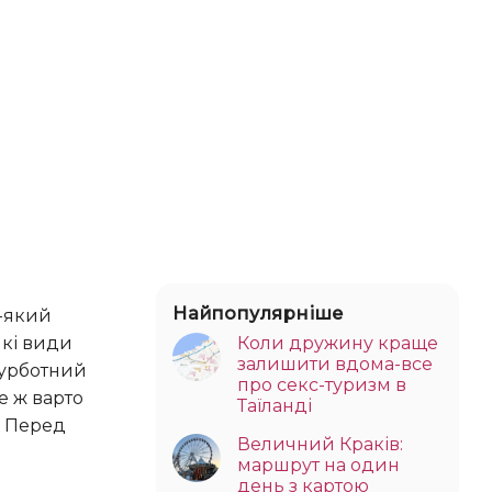
Найпопулярніше
ь-який
Коли дружину краще
які види
залишити вдома-все
турботний
про секс-туризм в
е ж варто
Таїланді
. Перед
Величний Краків:
і
маршрут на один
день з картою