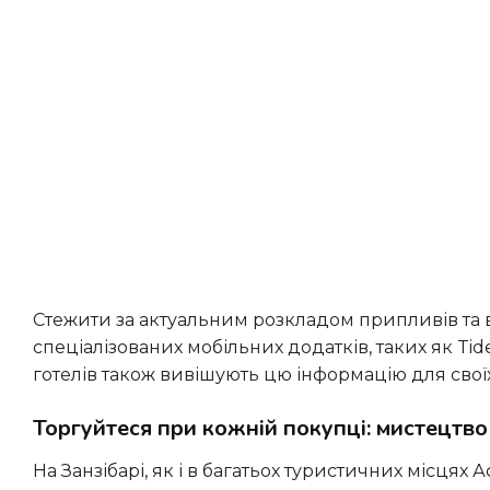
Стежити за актуальним розкладом припливів та відпливів для конкретного пляжу можна за допомогою
спеціалізованих мобільних додатків, таких як Tide
готелів також вивішують цю інформацію для своїх
Торгуйтеся при кожній покупці: мистецтво
На Занзібарі, як і в багатьох туристичних місцях Африки та Азії, ціни для туристів часто в кілька разів