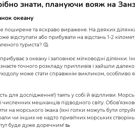
ібно знати, плануючи вояж на Зан
танок океану
оже відступати або прибувати на відстань 1-2 кіломет
леного туриста? 🤔
 знаєте точного розкладу припливів і зайшли далеко
 суходолу може стати справжнім викликом, особливо 
і численних мешканців підводного світу. Обов’язков
ити на морського їжака (їхні голки можуть бути отру
рали чи інших не надто привітних морських створінь
 тут буде дуже доречним! 👟