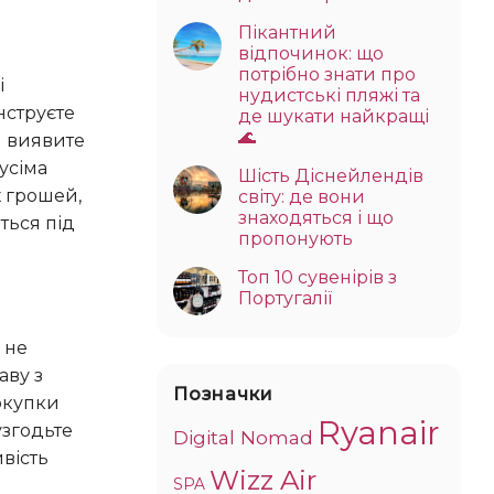
Пікантний
відпочинок: що
потрібно знати про
нудистські пляжі та
нструєте
де шукати найкращі
🌊
и виявите
усіма
Шість Діснейлендів
 грошей,
світу: де вони
знаходяться і що
ться під
пропонують
Топ 10 сувенірів з
Португалії
аву з
Позначки
окупки
Ryanair
узгодьте
Digital Nomad
ивість
Wizz Air
SPA