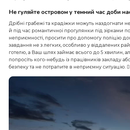
Не гуляйте островом у темний час доби н
Дрібні грабежі та крадіжки можуть наздогнати необережних туристів не тільки під час шопінгу чи екскурсій, а
й під час романтичної прогулянки під зірками п
неприємності, просити про допомогу поліцію дов
завдання не з легких, особливо у віддалених рай
готелю, а Ваш шлях займає всього до 5 хвилин, а
попросіть кого-небудь із працівників закладу а
безпеку та не потрапите в неприємну ситуацію. 🚶‍♀