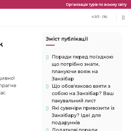
Організація турів по всьому світу
4.5/5 - (16)
Зміст публікації
Поради перед поїздкою
що потрібно знати,
плануючи вояж на
дивно!
Занзібар
 прагне
Що обов’язково взяти з
Вас
собою на Занзібар? Ваш
пакувальний лист
Які сувеніри привозити із
Занзібару? Ідеї для
подарунків
Додаткові поради