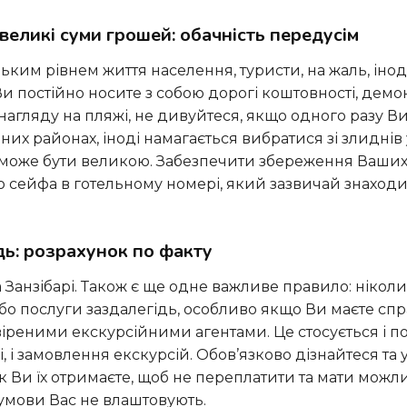
 великі суми грошей: обачність передусім
Ви постійно носите з собою дорогі коштовності, демо
з нагляду на пляжі, не дивуйтеся, якщо одного разу В
них районах, іноді намагається вибратися зі злиднів 
 може бути великою. Забезпечити збереження Ваших
 сейфа в готельному номері, який зазвичай знаходи
ідь: розрахунок по факту
бо послуги заздалегідь, особливо якщо Ви маєте спр
іреними екскурсійними агентами. Це стосується і п
сі, і замовлення екскурсій. Обов’язково дізнайтеся та 
як Ви їх отримаєте, щоб не переплатити та мати можл
умови Вас не влаштовують.