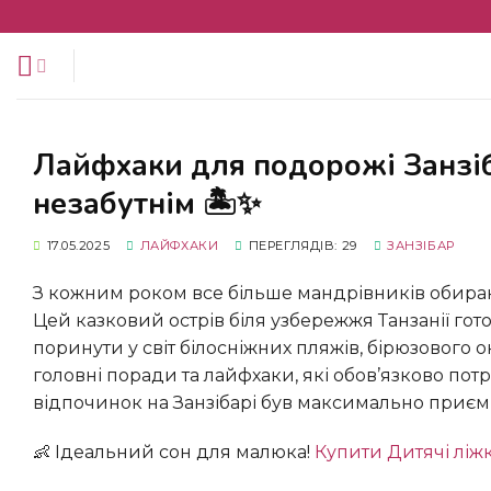
Перейти
до
змісту
Лайфхаки для подорожі Занзібаром: як зробити Ваш відпочинок
незабутнім 🏝️✨
17.05.2025
ЛАЙФХАКИ
ПЕРЕГЛЯДІВ: 29
ЗАНЗІБАР
З кожним роком все більше мандрівників обир
Цей казковий острів біля узбережжя Танзанії гот
поринути у світ білосніжних пляжів, бірюзового ок
головні поради та лайфхаки, які обов’язково пот
відпочинок на Занзібарі був максимально приєм
👶 Ідеальний сон для малюка!
Купити Дитячі ліж