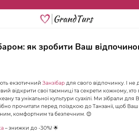
ають екзотичний
Занзібар
для свого відпочинку. І не 
овий відкрити свої таємниці та секрети кожному, хто
еану та унікальної культури суахілі. Ми зібрали для 
рібно прочитати перед поїздкою до Танзанії, щоб Ваш
ним, комфортним та безпечним. 😊
ка
– знижки до -30%! 🌟