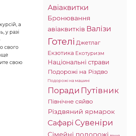
Авіаквитки
Бронювання
Валізи
авіаквитків
 у разі
Готелі
–
Джетлаг
о свого
Екзотика
Екотуризм
раще
Національні страви
чите свою
Подорожі на Різдво
Подорожі на машині
Поради
Путівник
Північне сяйво
Різдвяний ярмарок
Сувеніри
Сафарі
Сімейні подорожі
ванна