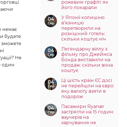
рожевим графіті: як
торговці
його покарали
знаючи
У Японії колишню
04
в’язницю
Сер
перетворили на
розкішний готель:
Ви будете
скільки коштує ніч
і зможете
Легендарну віллу з
ні
04
фільму про Джеймса
Сер
уації? Не
Бонда виставили на
е один
продаж: скільки вона
коштує
Ці шість країн ЄС досі
04
не перейшли на євро:
Сер
яку валюту взяти в
подорож
Пасажири Ryanair
04
застрягли на 15 годин:
Сер
ваучерів на
харчування не