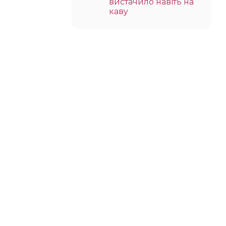
вистачило навіть на
каву