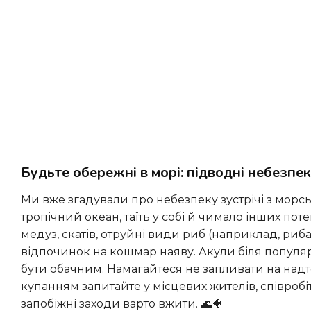
Будьте обережні в морі: підводні небезпе
Ми вже згадували про небезпеку зустрічі з мор
тропічний океан, таїть у собі й чимало інших п
медуз, скатів, отруйні види риб (наприклад, ри
відпочинок на кошмар наяву. Акули біля популярн
бути обачним. Намагайтеся не запливати на надт
купанням запитайте у місцевих жителів, співробіт
запобіжні заходи варто вжити. 🌊🐠