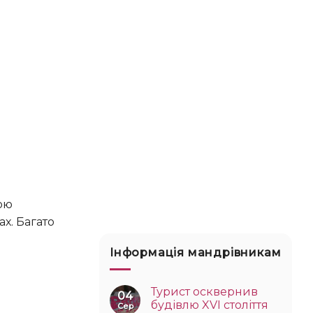
ах. Багато
Інформація мандрівникам
Турист осквернив
04
будівлю XVI століття
Сер