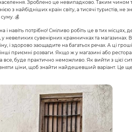
 населення. Зроблено це невипадково. Таким чином 
нією з найбідніших країн світу, а тисячі туристів, не 
суму. 💰
, у невеликих сувенірних крамничках та магазинах. 
ну, і здорово заощадите на багатьох речах. А ці грош
 інші приємні розваги. Якщо ж у магазині або рестора
а все, буде практично неможливо. Як вийти з цієї сит
орівняти ціни, щоб знайти найдешевший варіант. Це щ