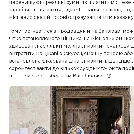
перевищують реальні суми, які платить місцеве
заробляють на життя, адже Танзанія, на жаль, є од
місцевих реалій, готові одразу заплатити названу 
Тому торгуватися з продавцями на Занзібарі можна і навіть потрібно! Сміливо робіть це в тих місцях, де немає
чітко встановленого цінника: на місцевих ринках
здивовані, наскільки можна знизити початкову ці
витратити на цікаві екскурсії, смачну вечерю або
встановлена фіксована ціна, знизити її, швидше з
соромтеся зайти до кількох сусідніх точок та п
простий спосіб зберегти Ваш бюджет. 😉