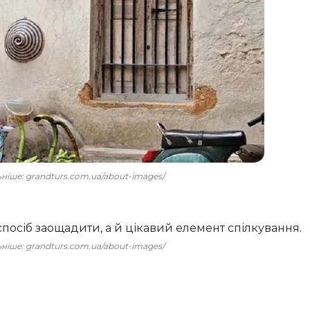
льніше: grandturs.com.ua/about-images/
спосіб заощадити, а й цікавий елемент спілкування.
льніше: grandturs.com.ua/about-images/