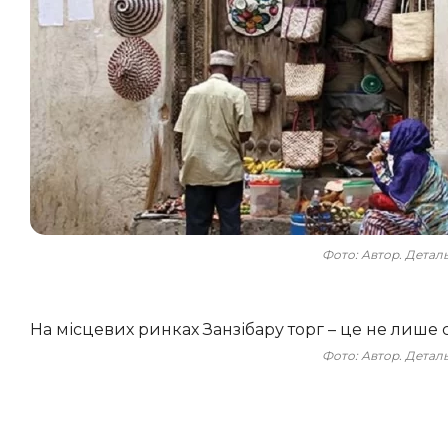
Фото: Автор. Дета
На місцевих ринках Занзібару торг – це не лише 
Фото: Автор. Дета