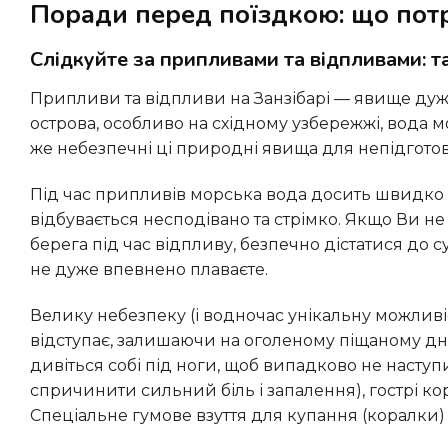
Поради перед поїздкою: що потр
Слідкуйте за припливами та відпливами: 
Припливи та відпливи на Занзібарі — явище дуже поширене та яскраво виражене. На деяких ділянках
острова, особливо на східному узбережжі, вода м
же небезпечні ці природні явища для непідготов
Під час припливів морська вода досить швидко прибуває з океану і заповнює мілководні ділянки. Іноді це
відбувається несподівано та стрімко. Якщо Ви не
берега під час відпливу, безпечно дістатися до
не дуже впевнено плаваєте.
Велику небезпеку (і водночас унікальну можливість для дослідження!) таять у собі й відпливи. Морська вода
відступає, залишаючи на оголеному піщаному дн
дивіться собі під ноги, щоб випадково не наступ
спричинити сильний біль і запалення), гострі ко
Спеціальне гумове взуття для купання (коралки)