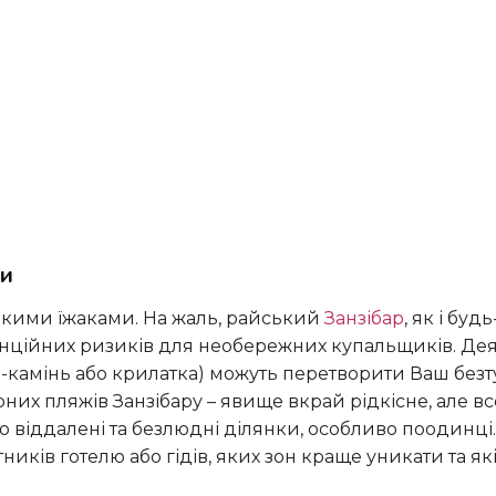
ки
ськими їжаками. На жаль, райський
Занзібар
, як і буд
отенційних ризиків для необережних купальщиків. Де
ба-камінь або крилатка) можуть перетворити Ваш без
их пляжів Занзібару – явище вкрай рідкісне, але вс
о віддалені та безлюдні ділянки, особливо поодинці
ників готелю або гідів, яких зон краще уникати та як