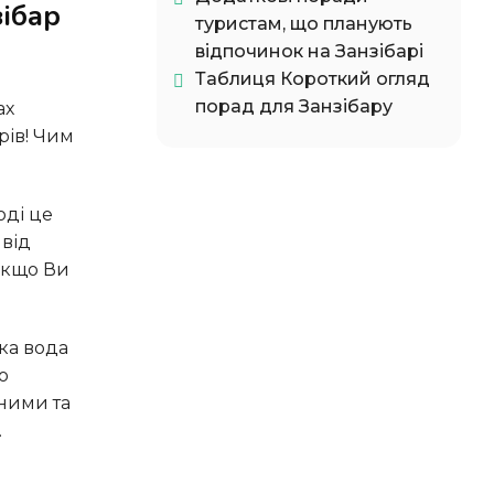
зібар
туристам, що планують
відпочинок на Занзібарі
Таблиця Короткий огляд
порад для Занзібару
рів! Чим
 від
якщо Ви
о
йними та
.