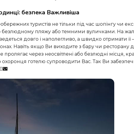
аодинці: безпека Важливіша
о безлюдному пляжу або темними вуличками. На жаль,
едеться довго і наполегливо, а швидко отримати її 
онах. Навіть якщо Ви виходите з бару чи ресторану д
ле пролягає через неосвітлені або безлюдні місця, к
бо охоронця готелю супроводити Вас. Так Ви забезпе
️🌃