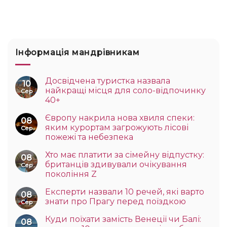
Інформація мандрівникам
Досвідчена туристка назвала
10
найкращі місця для соло-відпочинку
Сер
40+
Європу накрила нова хвиля спеки:
08
яким курортам загрожують лісові
Сер
пожежі та небезпека
Хто має платити за сімейну відпустку:
08
британців здивували очікування
Сер
покоління Z
Експерти назвали 10 речей, які варто
08
знати про Прагу перед поїздкою
Сер
Куди поїхати замість Венеції чи Балі:
08