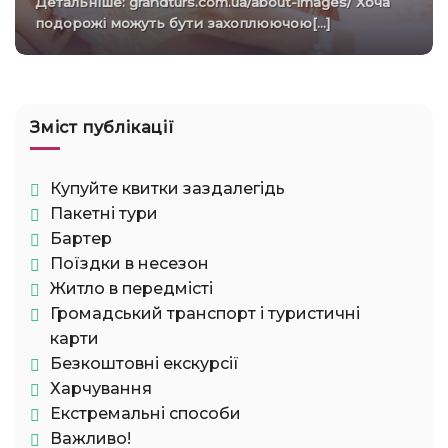
Детальніше: grandturs.com.ua/about-images/ Хоча
подорожі можуть бути захоплюючою[...]
Зміст публікації
Купуйте квитки заздалегідь
Пакетні тури
Бартер
Поїздки в несезон
Житло в передмісті
Громадський транспорт і туристичні
карти
Безкоштовні екскурсії
Харчування
Екстремальні способи
Важливо!