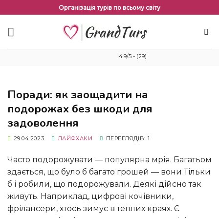
Перейти
Організація турів по всьому світу
до
змісту
4.9/5 - (29)
Поради: як заощадити на
подорожах без шкоди для
задоволення
29.04.2023
ЛАЙФХАКИ
ПЕРЕГЛЯДІВ: 1
Часто подорожувати — популярна мрія. Багатьом
здається, що було б багато грошей — вони Тільки
б і робили, що подорожували. Деякі дійсно так
живуть. Наприклад, цифрові кочівники,
фрілансери, хтось зимує в теплих краях. Є