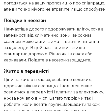
погодяться на вашу пропозицію про співпрацю,
але ви точно нічого не втратите, якщо спробуєте.
Поїздки в несезон
Найчастіше дорого подорожувати влітку, хоча в
залежності від кліматичної зони, високим
сезоном може стати і зима — вивчіть питання
заздалегідь. В цей час і квитки, і житло
стандартно дорожче. Рівно як і в свята або
карнавали. Поїдете в несезон-заощадите.
Житло в передмісті
Ціни на житло в містах, особливо великих,
дорожче, ніж на околицях. Іноді дешевше
оселитися в передмісті і платити за електричку,
ніж за ночівлю в місті. Багато турфірми так і
роблять, коли возять групи. Заощадити також
можна, якщо жити в хостелі або знімати