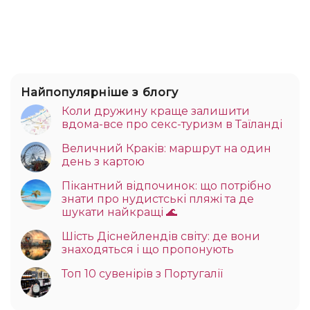
Найпопулярніше з блогу
Коли дружину краще залишити
вдома-все про секс-туризм в Таїланді
Величний Краків: маршрут на один
день з картою
Пікантний відпочинок: що потрібно
знати про нудистські пляжі та де
шукати найкращі 🌊
Шість Діснейлендів світу: де вони
знаходяться і що пропонують
Топ 10 сувенірів з Португалії