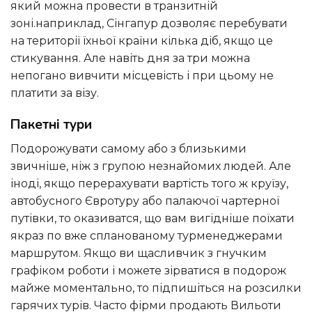
який можна провести в транзитній
зоні.наприклад, Сінгапур дозволяє перебувати
на території їхньої країни кілька діб, якщо це
стикування. Але навіть дня за три можна
непогано вивчити місцевість і при цьому не
платити за візу.
Пакетні тури
Подорожувати самому або з близькими
звичніше, ніж з групою незнайомих людей. Але
іноді, якщо перерахувати вартість того ж круїзу,
автобусного Євротуру або палаючої чартерної
путівки, то оказиватся, що вам вигідніше поїхати
якраз по вже спланованому турменеджерами
маршрутом. Якщо ви щасливчик з гнучким
графіком роботи і можете зірватися в подорож
майже моментально, то підпишіться на розсилки
гарячих турів. Часто фірми продають Вильоти