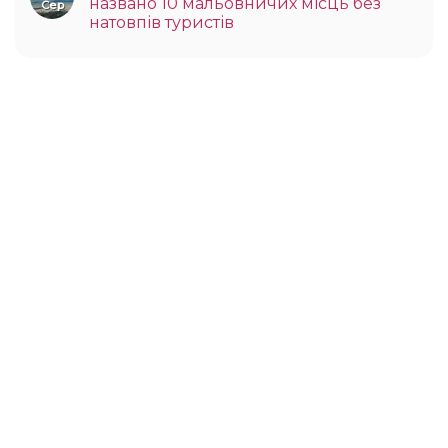
названо 10 мальовничих місць без
Сер
натовпів туристів