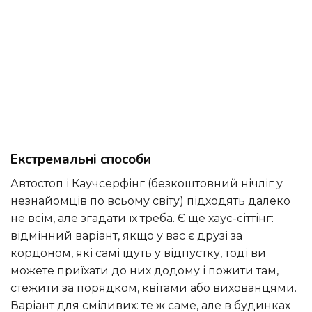
Екстремальні способи
Автостоп і Каучсерфінг (безкоштовний нічліг у
незнайомців по всьому світу) підходять далеко
не всім, але згадати їх треба. Є ще хаус-сіттінг:
відмінний варіант, якщо у вас є друзі за
кордоном, які самі їдуть у відпустку, тоді ви
можете приїхати до них додому і пожити там,
стежити за порядком, квітами або вихованцями.
Варіант для сміливих: те ж саме, але в будинках