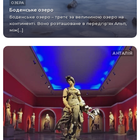
ОЗЕРА
Боденське озеро
Боденське озеро – третє за величиною озеро на
континенті. Воно розташоване в передгір'ях Альп,
між[...]
АНТАЛІЯ