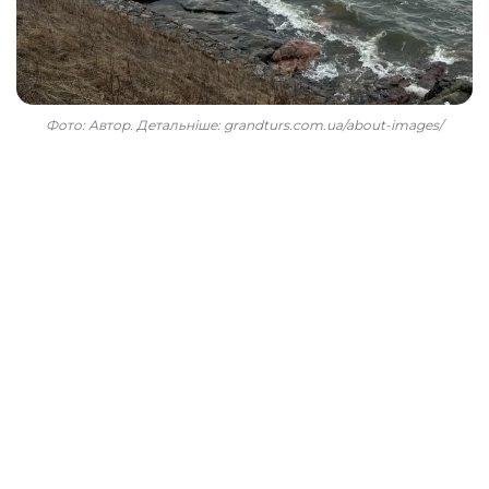
Фото: Автор. Детальніше: grandturs.com.ua/about-images/