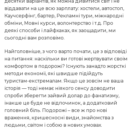
десятки варіантів, як можна дивитися світ і не
віддавати на це всю зарплату: хостели, автостоп,
Каучсерфінг, бартер, Рекламні тури, міжнародні
обміни, Мовні курси, волонтерство і т.д. Про
деякі способи і лайфхаках, як заощадити, ми
сьогодні вам розповімо.
Найголовніше, з чого варто почати, це з відповіді
на питання: наскільки ви готові жертвувати своїм
комфортом в подорожі? Існують занадто жорсткі
методи економії, які швидше підійдуть
туристам-екстремалам. Якщо це зовсім не ваша
історія — тоді немає ніякого сенсу доводити
спроби зберегти зайвий долар до фанатизму,
інакше це буде не відпочинок, а додатковий
головний біль. Подорожі – все ж про нові
враження, кришесносні види, знайомства з
людьми, світом і собою в нових умовах.