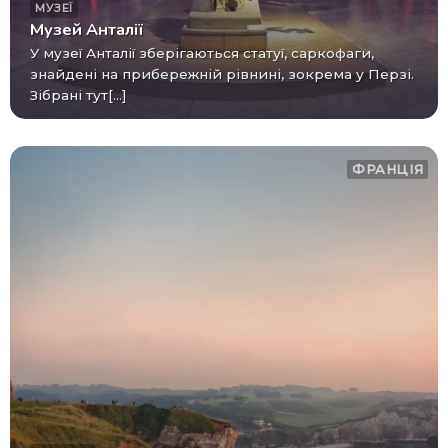
МУЗЕЇ
Музей Анталії
У музеї Анталії зберігаються статуї, саркофаги,
знайдені на прибережній рівнині, зокрема у Перзі.
Зібрані тут[...]
ФРАНЦІЯ