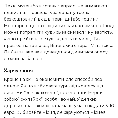
Деякі музеї або виставки апріорі не вимагають
плати, інші працюють за донат, у третіх —
безкоштовний вхід в певні дні або години.
Моніторьте це на офіційних сайтах пам’яток. Іноді
можна потрапити кудись за символічну вартість,
якщо прийти впритул і відстояти чергу. Так
працює, наприклад, Віденська опера і Міланська
Ла Скала, але вам доведеться дивитися оперу
стоячи на балконі.
Харчування
Краще на їжі не економити, але способи все
одно є. Якщо вибираєте тури-відмовтеся від
системи “все включено”, переплатіть. Беріть з
собою” сухпайок”, особливо чай. У деяких
дорогих країнах можна за чашку чаю віддати 5-10
євро. Вибирайте місця, де харчуються місцеві.