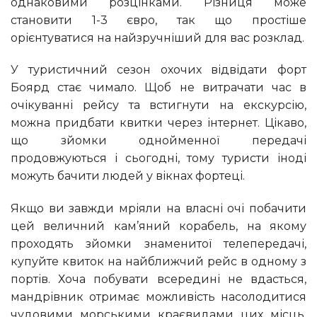
однаковими розцінками. Різниця може
становити 1-3 євро, так що простіше
орієнтуватися на найзручніший для вас розклад.
У туристичний сезон охочих відвідати форт
Боярд стає чимало. Щоб не витрачати час в
очікуванні рейсу та встигнути на екскурсію,
можна придбати квитки через інтернет. Цікаво,
що зйомки однойменної передачі
продовжуються і сьогодні, тому туристи іноді
можуть бачити людей у ​​вікнах фортеці.
Якщо ви завжди мріяли на власні очі побачити
цей величний кам’яний корабель, на якому
проходять зйомки знаменитої телепередачі,
купуйте квиток на найближчий рейс в одному з
портів. Хоча побувати всередині не вдасться,
мандрівник отримає можливість насолодитися
чудовими морськими краєвидами цих місць,