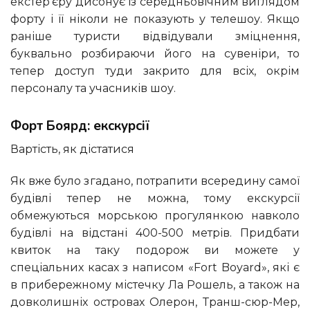
екстер’єру дисонує із середньовічним виглядом
форту і її ніколи не показують у телешоу. Якщо
раніше туристи відвідували зміцнення,
буквально розбираючи його на сувеніри, то
тепер доступ туди закрито для всіх, окрім
персоналу та учасників шоу.
Форт Боярд: екскурсії
Вартість, як дістатися
Як вже було згадано, потрапити всередину самої
будівлі тепер не можна, тому екскурсії
обмежуються морською прогулянкою навколо
будівлі на відстані 400-500 метрів. Придбати
квиток на таку подорож ви можете у
спеціальних касах з написом «Fort Boyard», які є
в прибережному містечку Ла Рошель, а також на
довколишніх островах Олерон, Транш-сюр-Мер,