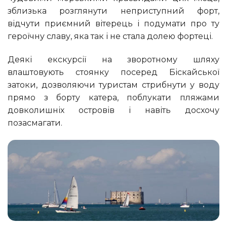
зблизька розглянути неприступний форт,
відчути приємний вітерець і подумати про ту
героїчну славу, яка так і не стала долею фортеці.
Деякі екскурсії на зворотному шляху
влаштовують стоянку посеред Біскайської
затоки, дозволяючи туристам стрибнути у воду
прямо з борту катера, поблукати пляжами
довколишніх островів і навіть досхочу
позасмагати.