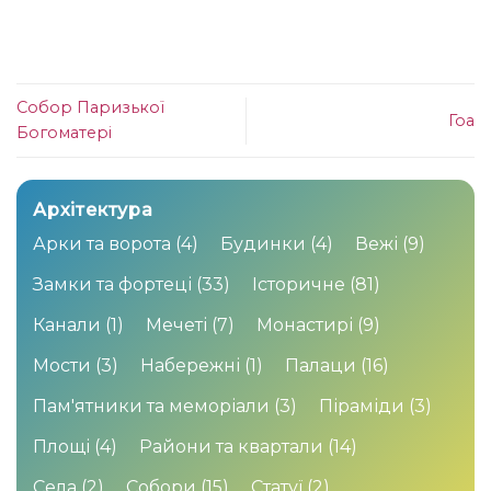
Собор Паризької
Гоа
Богоматері
Архітектура
Арки та ворота
(4)
Будинки
(4)
Вежі
(9)
Замки та фортеці
(33)
Історичне
(81)
Канали
(1)
Мечеті
(7)
Монастирі
(9)
Мости
(3)
Набережні
(1)
Палаци
(16)
Пам'ятники та меморіали
(3)
Піраміди
(3)
Площі
(4)
Райони та квартали
(14)
Села
(2)
Собори
(15)
Статуї
(2)