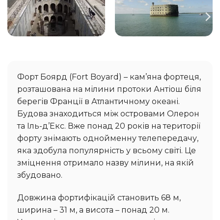
Форт Боярд (Fort Boyard) – кам’яна фортеця,
розташована на мілини протоки Антіош біля
берегів Франції в Атлантичному океані.
Будова знаходиться між островами Олерон
та Іль-д’Екс. Вже понад 20 років на території
форту знімають однойменну телепередачу,
яка здобула популярність у всьому світі. Це
зміцнення отримало назву мілини, на якій
збудовано.
Довжина фортифікацій становить 68 м,
ширина – 31 м, а висота – понад 20 м.