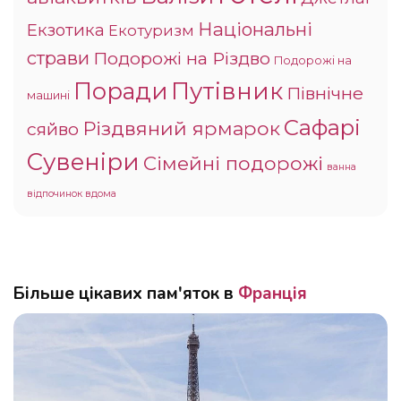
Національні
Екзотика
Екотуризм
страви
Подорожі на Різдво
Подорожі на
Поради
Путівник
Північне
машині
Сафарі
Різдвяний ярмарок
сяйво
Сувеніри
Сімейні подорожі
ванна
відпочинок вдома
Більше цікавих пам'яток в
Франція