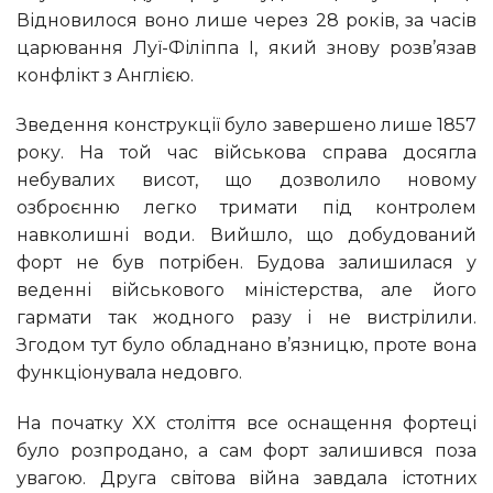
Відновилося воно лише через 28 років, за часів
царювання Луї-Філіппа I, який знову розв’язав
конфлікт з Англією.
Зведення конструкції було завершено лише 1857
року. На той час військова справа досягла
небувалих висот, що дозволило новому
озброєнню легко тримати під контролем
навколишні води. Вийшло, що добудований
форт не був потрібен. Будова залишилася у
веденні військового міністерства, але його
гармати так жодного разу і не вистрілили.
Згодом тут було обладнано в’язницю, проте вона
функціонувала недовго.
На початку XX століття все оснащення фортеці
було розпродано, а сам форт залишився поза
увагою. Друга світова війна завдала істотних