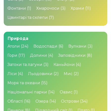
Фонтани
(1)
Хмарочоси
(3)
Храми
(11)
Цвинтарі та склепи
(7)
Природа
Атоли
(24)
Водоспади
(6)
Вулкани
(3)
Гори
(17)
Долини
(4)
Заповідники
(8)
Затоки та лагуни
(3)
Каньйони
(4)
Ліси
(4)
Льодовики
(2)
Мис
(2)
Моря та океани
(15)
Національні парки
(14)
Оазис
(1)
Області
(16)
Озера
(14)
Острови
(34)
Печери
(8)
Підводний світ
(1)
Плато
(1)