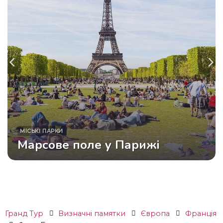
МІСЬКІ ПАРКИ
Марсове поле у ​​Парижі
Гранд Тур
Визначні памятки
Європа
Франція