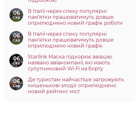
підробкою
В Італії через спеку популярні
06
пам’ятки працюватимуть довше:
Сер
оприлюднено новий графік роботи
В Італії через спеку популярні
06
пам’ятки працюватимуть довше:
Сер
оприлюднено новий графік
Starlink Маска підкорює авіацію:
06
названо авіакомпанії, які мають
Сер
супутниковий Wi-Fi на борту
Де туристам найчастіше загрожують
06
кишенькові злодії: оприлюднено
Сер
новий рейтинг міст