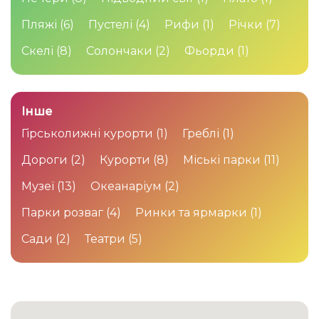
Пляжі
(6)
Пустелі
(4)
Рифи
(1)
Річки
(7)
Скелі
(8)
Солончаки
(2)
Фьорди
(1)
Інше
Гірськолижні курорти
(1)
Греблі
(1)
Дороги
(2)
Курорти
(8)
Міські парки
(11)
Музеї
(13)
Океанаріум
(2)
Парки розваг
(4)
Ринки та ярмарки
(1)
Сади
(2)
Театри
(5)