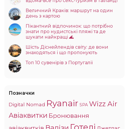
вдома-все про секс-туризм в Таїланді
Величний Краків: маршрут на один
день з картою
Пікантний відпочинок: що потрібно
знати про нудистські пляжі та де
шукати найкращі 🌊
Шість Діснейлендів світу: де вони
знаходяться і що пропонують
Топ 10 сувенірів з Португалії
Позначки
Ryanair
Wizz Air
Digital Nomad
SPA
Авіаквитки
Бронювання
Готелі
Валізи
авіаквитків
Джетлаг