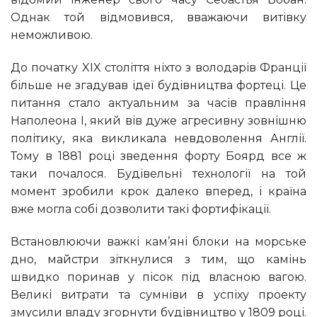
Однак той відмовився, вважаючи витівку
неможливою.
До початку XIX століття ніхто з володарів Франції
більше не згадував ідеї будівництва фортеці. Це
питання стало актуальним за часів правління
Наполеона I, який вів дуже агресивну зовнішню
політику, яка викликала невдоволення Англії.
Тому в 1881 році зведення форту Боярд все ж
таки почалося. Будівельні технології на той
момент зробили крок далеко вперед, і країна
вже могла собі дозволити такі фортифікації.
Встановлюючи важкі кам’яні блоки на морське
дно, майстри зіткнулися з тим, що камінь
швидко поринав у пісок під власною вагою.
Великі витрати та сумніви в успіху проекту
змусили владу згорнути будівництво у 1809 році.