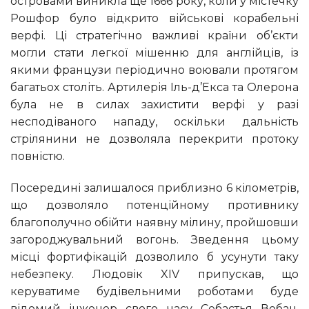
островами виникла ще 1666 року, коли у містечку
Рошфор було відкрито військові корабельні
верфі. Ці стратегічно важливі країни об’єкти
могли стати легкої мішенню для англійців, із
якими французи періодично воювали протягом
багатьох століть. Артилерія Іль-д’Екса та Олерона
була не в силах захистити верфі у разі
несподіваного нападу, оскільки дальність
стрілянини не дозволяла перекрити протоку
повністю.
Посередині залишалося приблизно 6 кілометрів,
що дозволяло потенційному противнику
благополучно обійти наявну мілину, пройшовши
загороджувальний вогонь. Зведення цьому
місці фортифікацій дозволило б усунути таку
небезпеку. Людовік XIV припускав, що
керуватиме будівельними роботами буде
відомий інженер свого часу Себастья Вобан.