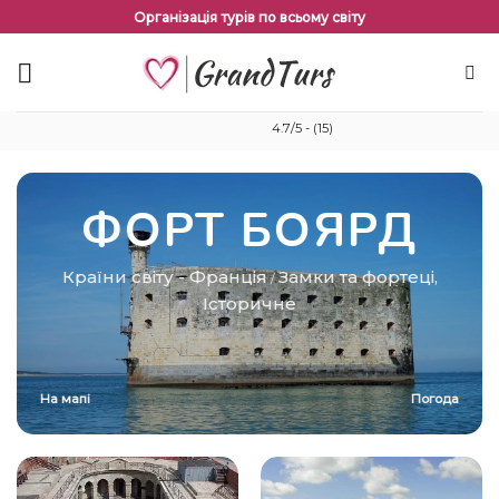
Перейти
Організація турів по всьому світу
до
змісту
4.7/5 - (15)
ФОРТ БОЯРД
Країни світу
-
Франція
Замки та фортеці
,
/
Історичне
На мапі
Погода