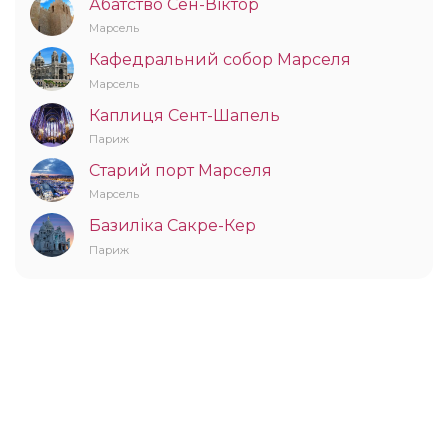
Абатство Сен-Віктор
Марсель
Кафедральний собор Марселя
Марсель
Каплиця Сент-Шапель
Париж
Старий порт Марселя
Марсель
Базиліка Сакре-Кер
Париж