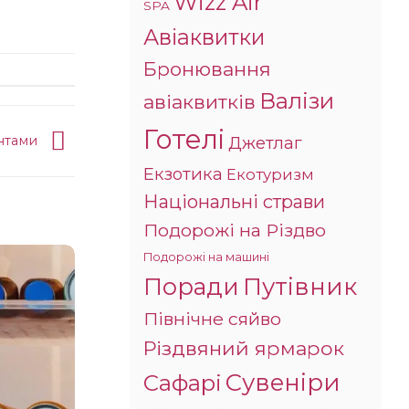
Wizz Air
SPA
Авіаквитки
Бронювання
Валізи
авіаквитків
Готелі
ентами
Джетлаг
Екзотика
Екотуризм
Національні страви
Подорожі на Різдво
Подорожі на машині
Поради
Путівник
Північне сяйво
Різдвяний ярмарок
Сувеніри
Сафарі
Безпека в Туреччині: що