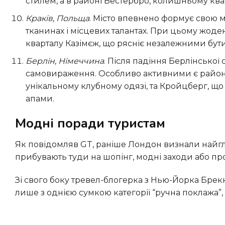
стилем, а в районі Вестербро, колишньому квар
Краків, Польща
. Місто впевнено формує свою м
тканинах і місцевих талантах. При цьому жоде
кварталу Казімєж, що рясніє незалежними бут
Берлін, Німеччина
. Після падіння Берлінської
самовираження. Особливо активними є райони
унікальному клубному одязі, та Кройцберг, щ
апами.
Модні поради туристам
Як повідомляв GT, раніше Лондон визнали найгламурнішим містом світу у 2025 році. Модниці з усього світу
прибувають туди на шопінг, модні заходи або пр
Зі свого боку тревел-блогерка з Нью-Йорка Брекке Флетчер розповіла, як вирушити у двотижневу подорож
лише з однією сумкою категорії “ручна поклажа”