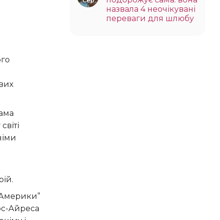
Сер
назвала 4 неочікувані
переваги для шлюбу
ого
вих
дама
світі
німи
ій.
 Америки”
ос-Айреса