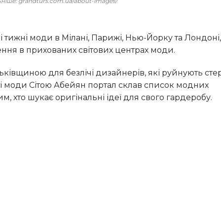
льніше: grandturs.com.ua/about-images/
ення в прихованих світових центрах моди.
іті моди Сітою Абейян портал склав список модних
тим, хто шукає оригінальні ідеї для свого гардеробу.