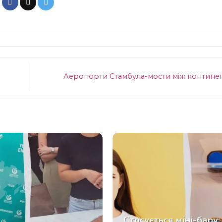
Аеропорти Стамбула-мости між контин
Стосується міні-бару: