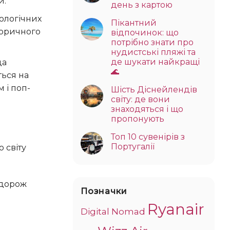
и.
день з картою
кологічних
Пікантний
торичного
відпочинок: що
потрібно знати про
нудистські пляжі та
де шукати найкращі
да
🌊
ься на
 і поп-
Шість Діснейлендів
світу: де вони
знаходяться і що
пропонують
Топ 10 сувенірів з
Португалії
Позначки
Ryanair
Digital Nomad