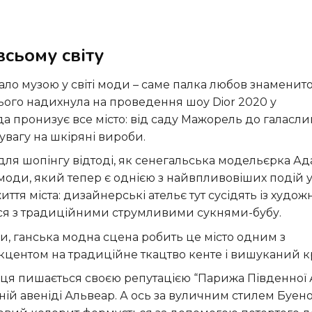
всьому світу
тало музою у світі моди – саме палка любов знаменит
ого надихнула на проведення шоу Dior 2020 у
а пронизує все місто: від саду Мажорель до галасли
увагу на шкіряні вироби.
м для шопінгу відтоді, як сенегальська модельєрка А
моди, який тепер є однією з найвпливовіших подій у 
тя міста: дизайнерські ательє тут сусідять із худож
ься з традиційними струмливими сукнями-бубу.
ури, ганська модна сцена робить це місто одним з
центом на традиційне ткацтво кенте і вишуканий кр
иця пишається своєю репутацією “Парижа Південної
ній авеніді Альвеар. А ось за вуличним стилем Буен