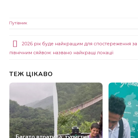
Путівник
2026 рік буде найкращим для спостереження за
північним сяйвом: названо найкращі локації
ТЕЖ ЦІКАВО
Багато втратила: туристка