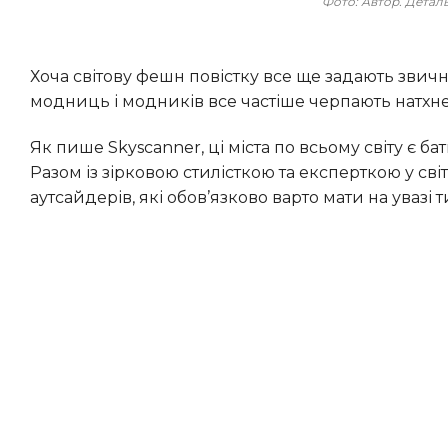
Фото: Автор. Дета
Хоча світову фешн повістку все ще задають звичні тижні моди в Мілані, Парижі, Нью-Йорку та Лондоні, багато
модниць і модників все частіше черпають натхн
Як пише Skyscanner, ці міста по всьому світу є батьківщиною для безлічі дизайнерів, які руйнують стереотипи.
Разом із зірковою стилісткою та експерткою у св
аутсайдерів, які обов’язково варто мати на увазі 