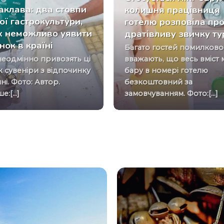
баклава: два стовпи
колишня працівниця
ої гастрокультури,
готелю розповіла пр
х неможливо уявити
дратівливу звичку ту
нок в країні
Багато гостей помилково
вважають, що весь вміст м
як сувеніри з відпочинку
бару в номері готелю
ні. Фото: Автор.
безкоштовний за
:[...]
замовчуванням. Фото:[...]