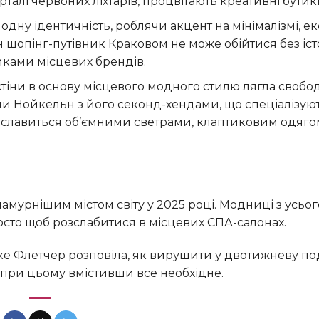
талі червоних ліхтарів, процвітають креативні бутик
одну ідентичність, роблячи акцент на мінімалізмі, е
н шопінг-путівник Краковом не може обійтися без іс
иками місцевих брендів.
 стіни в основу місцевого модного стилю лягла свобо
 Нойкельн з його секонд-хендами, що спеціалізуют
о славиться об’ємними светрами, клаптиковим одягом
осто щоб розслабитися в місцевих СПА-салонах.
, при цьому вмістивши все необхідне.