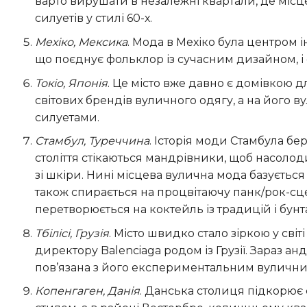
варто вирушати в незалежні квартали, де міс
силуетів у стилі 60-х.
Мехіко, Мексика
. Мода в Мехіко була центром і
що поєднує фольклор із сучасним дизайном, і 
Токіо, Японія
. Це місто вже давно є домівкою 
світових брендів вуличного одягу, а на його 
силуетами.
Стамбул, Туреччина
. Історія моди Стамбула бе
століття стікаються мандрівники, щоб насол
зі шкіри. Нині місцева вулична мода базуєтьс
також спирається на процвітаючу панк/рок-сц
перетворюється на коктейль із традицій і бунт
Тбілісі, Грузія
. Місто швидко стало зіркою у сві
директору Balenciaga родом із Грузії. Зараз 
пов’язана з його експериментальним вулични
Копенгаген, Данія
. Данська столиця підкорює