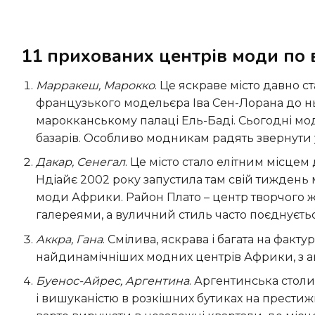
11 прихованих центрів моди по 
Марракеш, Марокко
. Це яскраве місто давно с
французького модельєра Іва Сен-Лорана до нь
марокканському палаці Ель-Баді. Сьогодні мод
базарів. Особливо модникам радять звернути 
Дакар, Сенегал
. Це місто стало елітним місце
Ндіайє 2002 року запустила там свій тиждень 
моди Африки. Район Плато – центр творчого жит
галереями, а вуличний стиль часто поєднуєт
Аккра, Гана
. Смілива, яскрава і багата на факт
найдинамічніших модних центрів Африки, з ак
Буенос-Айрес, Аргентина
. Аргентинська стол
і вишуканістю в розкішних бутиках на престиж