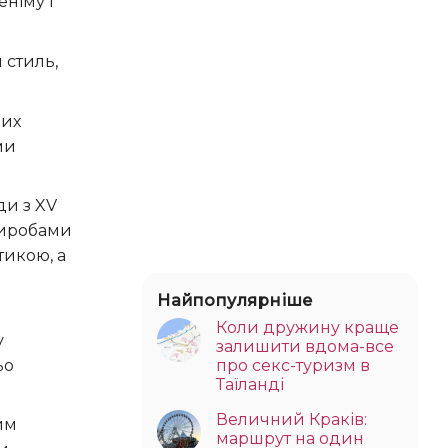
німу і
 стиль,
ших
ми
ди з XV
виробами
тикою, а
Найпопулярніше
Коли дружину краще
у
залишити вдома-все
ьо
про секс-туризм в
Таїланді
Величний Краків:
им
маршрут на один