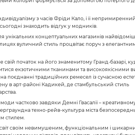
цевий колорит формується за допомогою потертого де
ндивідуалізму з часів Фріди Кало, і її непримиренний
сьогодні знаходить відгук у модників.
для унікальних концептуальних магазинів найвідомі
вулицях вуличний стиль процвітає поруч з елегантни
ре свій початок на його знаменитому Гранд-базарі, ку
одитися екзотичними тканинами та високоякісними 
я на поєднанні традиційних ремесел із сучасною есте
ену в арт-районі Кадикей, де стамбульський стиль
арства.
ті моди частково завдяки Демні Гвасалії – креативном
андерграундна техно-рейв-культура міста безпосередн
м стилем.
 світ своїм невимушеним, функціональним і шикарн