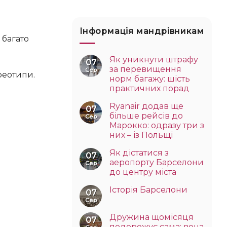
Інформація мандрівникам
Як уникнути штрафу
07
за перевищення
Сер
норм багажу: шість
практичних порад
Ryanair додав ще
07
більше рейсів до
Сер
Марокко: одразу три з
них – із Польщі
Як дістатися з
07
аеропорту Барселони
Сер
до центру міста
Історія Барселони
07
Сер
Дружина щомісяця
07
подорожує сама: вона