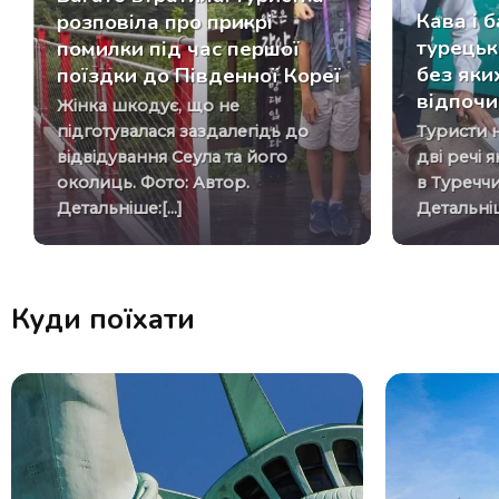
Кава і 
розповіла про прикрі
турецьк
помилки під час першої
без яки
поїздки до Південної Кореї
відпочи
Жінка шкодує, що не
підготувалася заздалегідь до
Туристи неодмінно привозять ці
відвідування Сеула та його
дві речі 
околиць. Фото: Автор.
в Туреччи
Детальніше:[...]
Детальніше
Куди поїхати