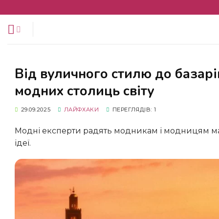
Перейти
до
змісту
Від вуличного стилю до базарів: туристам назвали 11 прихованих
модних столиць світу
29.09.2025
ЛАЙФХАКИ
ПЕРЕГЛЯДІВ: 1
Модні експерти радять модникам і модницям мати на увазі ці міста, якщо хочеться знайти оригінальні фешн
ідеї.