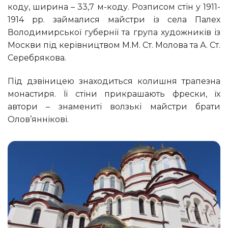
коду, ширина – 33,7 м-коду. Розписом стін у 1911-
1914 pp. займалися майстри із села Палех
Володимирської губернії та група художників із
Москви під керівництвом М.М. Ст. Молова та А. Ст.
Серебрякова.
Під дзвіницею знаходиться колишня трапезна
монастиря. Її стіни прикрашають фрески, їх
автори – знамениті волзькі майстри брати
Олов’яннікові.