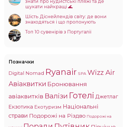
знати про нудистські пляжі та де
шукати найкращі 🌊
Шість Діснейлендів світу: де вони
знаходяться і що пропонують
Топ 10 сувенірів з Португалії
Позначки
Ryanair
Wizz Air
Digital Nomad
SPA
Авіаквитки
Бронювання
Готелі
Валізи
авіаквитків
Джетлаг
Національні
Екзотика
Екотуризм
страви
Подорожі на Різдво
Подорожі на
Поради
Путівник
Північне