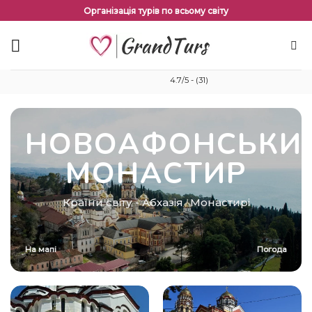
Перейти
Організація турів по всьому світу
до
змісту
4.7/5 - (31)
НОВОАФОНСЬКИЙ
МОНАСТИР
Країни світу
-
Абхазія
Монастирі
/
На мапі
Погода