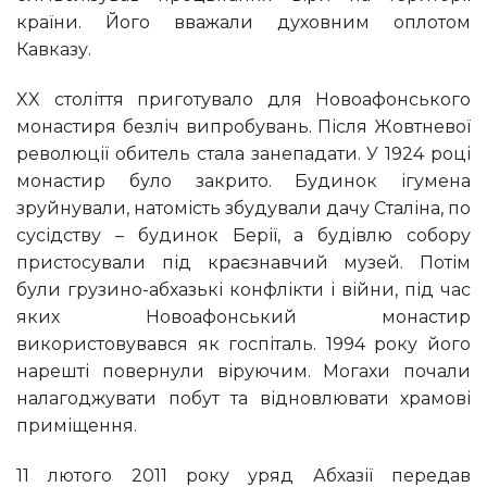
країни. Його вважали духовним оплотом
Кавказу.
XX століття приготувало для Новоафонського
монастиря безліч випробувань. Після Жовтневої
революції обитель стала занепадати. У 1924 році
монастир було закрито. Будинок ігумена
зруйнували, натомість збудували дачу Сталіна, по
сусідству – будинок Берії, а будівлю собору
пристосували під краєзнавчий музей. Потім
були грузино-абхазькі конфлікти і війни, під час
яких Новоафонський монастир
використовувався як госпіталь. 1994 року його
нарешті повернули віруючим. Могахи почали
налагоджувати побут та відновлювати храмові
приміщення.
11 лютого 2011 року уряд Абхазії передав