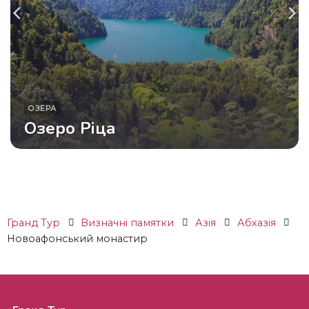
ОЗЕРА
Озеро Ріца
Гранд Тур
Визначні памятки
Азія
Абхазія
Новоафонський монастир