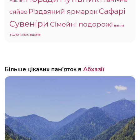
машині
Сафарі
Різдвяний ярмарок
сяйво
Сувеніри
Сімейні подорожі
ванна
відпочинок вдома
Більше цікавих пам'яток в
Абхазії