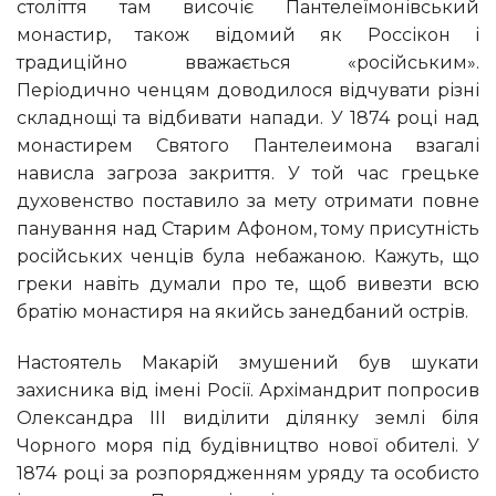
століття там височіє Пантелеїмонівський
монастир, також відомий як Россікон і
традиційно вважається «російським».
Періодично ченцям доводилося відчувати різні
складнощі та відбивати напади. У 1874 році над
монастирем Святого Пантелеимона взагалі
нависла загроза закриття. У той час грецьке
духовенство поставило за мету отримати повне
панування над Старим Афоном, тому присутність
російських ченців була небажаною. Кажуть, що
греки навіть думали про те, щоб вивезти всю
братію монастиря на якийсь занедбаний острів.
Настоятель Макарій змушений був шукати
захисника від імені Росії. Архімандрит попросив
Олександра III виділити ділянку землі біля
Чорного моря під будівництво нової обителі. У
1874 році за розпорядженням уряду та особисто