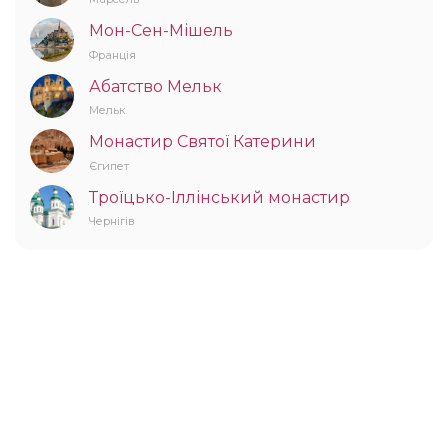
Мон-Сен-Мішель
Франція
Абатство Мельк
Мельк
Монастир Святої Катерини
Єгипет
Троїцько-Іллінський монастир
Чернігів