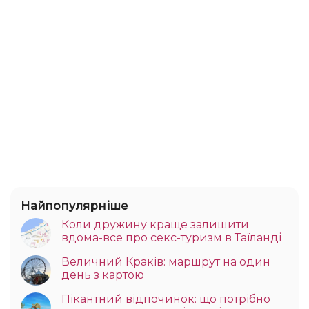
Найпопулярніше
Коли дружину краще залишити
вдома-все про секс-туризм в Таїланді
Величний Краків: маршрут на один
день з картою
Пікантний відпочинок: що потрібно