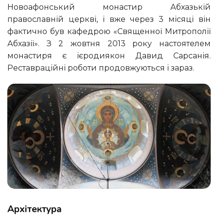
Новоафонський монастир Абхазькій
православній церкві, і вже через 3 місяці він
фактично був кафедрою «Священної Митрополії
Абхазії». З 2 жовтня 2013 року настоятелем
монастиря є ієродиякон Давид Сарсанія.
Реставраційні роботи продовжуються і зараз.
Архітектура