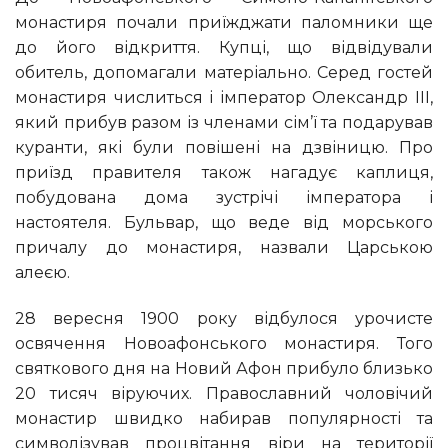
монастиря почали приїжджати паломники ще
до його відкриття. Купці, що відвідували
обитель, допомагали матеріально. Серед гостей
монастиря числиться і імператор Олександр III,
який прибув разом із членами сім’ї та подарував
куранти, які були повішені на дзвіницю. Про
приїзд правителя також нагадує каплиця,
побудована дома зустрічі імператора і
настоятеля. Бульвар, що веде від морського
причалу до монастиря, назвали Царською
алеєю.
28 вересня 1900 року відбулося урочисте
освячення Новоафонського монастиря. Того
святкового дня на Новий Афон прибуло близько
20 тисяч віруючих. Православний чоловічий
монастир швидко набирав популярності та
символізував процвітання віри на території