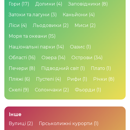
Гори
(17)
Долини
(4)
Заповідники
(8)
Затоки та лагуни
(3)
Каньйони
(4)
Ліси
(4)
Льодовики
(2)
Миси
(2)
Моря та океани
(15)
Національні парки
(14)
Оазис
(1)
Області
(16)
Озера
(14)
Острови
(34)
Печери
(8)
Підводний світ
(1)
Плато
(1)
Пляжі
(6)
Пустелі
(4)
Рифи
(1)
Річки
(8)
Скелі
(9)
Солончаки
(2)
Фьорди
(1)
Інше
Вулиці
(2)
Гірськолижні курорти
(1)