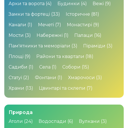
Арки та ворота
(4)
Будинки
(4)
Вежі
(9)
Замки та фортеці
(33)
Історичне
(81)
Канали
(1)
Мечеті
(7)
Монастирі
(9)
Мости
(3)
Набережні
(1)
Палаци
(16)
Пам'ятники та меморіали
(3)
Піраміди
(3)
Площі
(9)
Райони та квартали
(18)
Садиби
(1)
Села
(1)
Собори
(15)
Статуї
(2)
Фонтани
(1)
Хмарочоси
(3)
Храми
(13)
Цвинтарі та склепи
(7)
Природа
Атоли
(24)
Водоспади
(6)
Вулкани
(3)