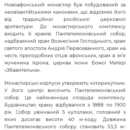
Новоафонський монастир був побудований за
неовізантійськими канонами, що відрізняє його
від традиційної російської церковної
архітектури. До монастирського комплексу
входить 6 храмів: Пантелеїмонівський собор,
надбрамний храм Вознесіння Господнього, храм
святого апостола Андрія Первозванного, храм на
честь преподобних отців афонських, храм в ім’я
мученика Ієрона, церква ікони Божої Матері
«Збавителька».
Монастирські корпуси утворюють чотирикутник.
У його центрі височить Пантелеїмонівський
собор. Це найзначніша споруда комплексу.
Будівництво храму відбувалося з 1888 по 1900
рік. Собор увінчаний 5 куполами, головний з
яких досягає висоти 40 м-коду. Довжина
Пантелеїмонівського собору становить 53,3 м-