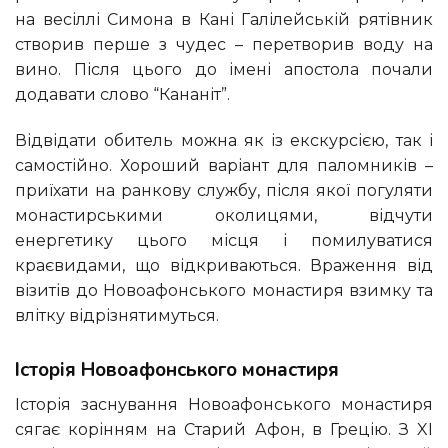
на весіллі Симона в Кані Галілейській рятівник
створив перше з чудес – перетворив воду на
вино. Після цього до імені апостола почали
додавати слово “Кананіт”.
Відвідати обитель можна як із екскурсією, так і
самостійно. Хороший варіант для паломників –
приїхати на ранкову службу, після якої погуляти
монастирськими околицями, відчути
енергетику цього місця і помилуватися
краєвидами, що відкриваються. Враження від
візитів до Новоафонського монастиря взимку та
влітку відрізнятимуться.
Історія Новоафонського монастиря
Історія заснування Новоафонського монастиря
сягає корінням на Старий Афон, в Грецію. З XI