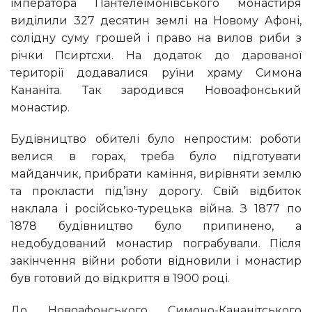
імператора Пантелеімонівського монастиря
виділили 327 десятин землі на Новому Афоні,
солідну суму грошей і право на вилов риби з
річки Псиртсхи. На додаток до дарованої
території додавалися руїни храму Симона
Кананіта. Так зародився Новоафонський
монастир.
Будівництво обителі було непростим: роботи
велися в горах, треба було підготувати
майданчик, прибрати каміння, вирівняти землю
та прокласти під’їзну дорогу. Свій відбиток
наклала і російсько-турецька війна. З 1877 по
1878 будівництво було припинено, а
недобудований монастир пограбували. Після
закінчення війни роботи відновили і монастир
був готовий до відкриття в 1900 році.
До Новоафонського Симоно-Кананітського