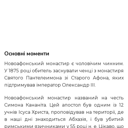
Основні моменти
Новоафонський монастир є чоловічим чинним.
У 1875 році обитель заснували ченці з монастиря
Святого Пантелеимона зі Старого Афона, яких
підтримував імператор Олександр III.
Новоафонський монастир названий на честь
Симона Кананіта. Цей апостол був одним із 12
учнів Ісуса Христа, проповідував на території, де
в наші дні знаходиться Абхазія, і був убитий
римськими язичниками у 55 році н. е. Цікаво, що