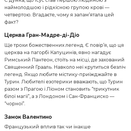
Є думка, що Ісус став першою людиною з
наймолодшою і рідкісною групою крові —
четвертою. Вгадаєте, чому я запам’ятала цей
факт?
Церква Гран-Мадре-ді-Діо
Ще трохи божественних легенд. Є повір’я, що ця
церква на пагорбі Капуцинів, явно нагадує
Римський Пантеон, стоїть на місці, де захований
Священний Грааль. Навколо неї крутиться безліч
легенд. Якщо любите містику-приїжджайте в
Турин. Любителі езотерики вважають, що Турин
разом з Прагою і Ліоном становить “трикутник
білої магії”, а з Лондоном і Сан-Франциско —
“чорної”.
Замок Валентино
Французький вплив так чи інакше