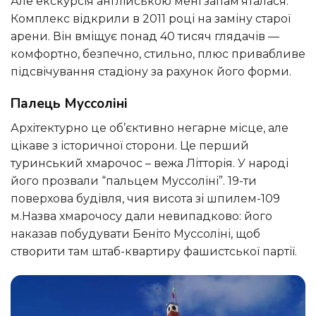
Але екскурсія англійською мені запам’яталася.
Комплекс відкрили в 2011 році на заміну старої
арени. Він вміщує понад 40 тисяч глядачів —
комфортно, безпечно, стильно, плюс привабливе
підсвічування стадіону за рахунок його форми.
Палець Муссоліні
Архітектурно це об’єктивно негарне місце, але
цікаве з історичної сторони. Це перший
туринський хмарочос – вежа Літторія. У народі
його прозвали “пальцем Муссоліні”. 19-ти
поверхова будівля, чия висота зі шпилем-109
м.Назва хмарочосу дали невипадково: його
наказав побудувати Беніто Муссоліні, щоб
створити там штаб-квартиру фашистської партії.