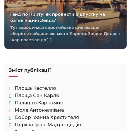
Гайд по Криту: як провести відпустку на
батьківщині Зевса?
Тут зародилася європейська цивілізація і
зберігся найдавніше місто Європи. Звідси Дедал і
Ікар полетіли до[...]
Зміст публікації
Площа Кастелло
Площа Сан Карло
Палаццо Каріньяно
Моле Антонелліана
Собор Іоанна Хрестителя
Церква Гран-Мадре-ді-Діо