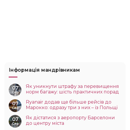
Інформація мандрівникам
Як уникнути штрафу за перевищення
07
норм багажу: шість практичних порад
Сер
Ryanair додав ще більше рейсів до
07
Марокко: одразу три з них – із Польщі
Сер
Як дістатися з аеропорту Барселони
07
до центру міста
Сер