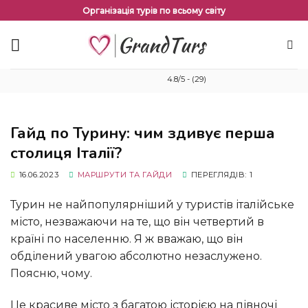
Перейти
Організація турів по всьому світу
до
змісту
4.8/5 - (29)
Гайд по Турину: чим здивує перша
столиця Італії?
16.06.2023
МАРШРУТИ ТА ГАЙДИ
ПЕРЕГЛЯДІВ: 1
Турин не найпопулярніший у туристів італійське
місто, незважаючи на те, що він четвертий в
країні по населенню. Я ж вважаю, що він
обділений увагою абсолютно незаслужено.
Поясню, чому.
Це красиве місто з багатою історією на півночі