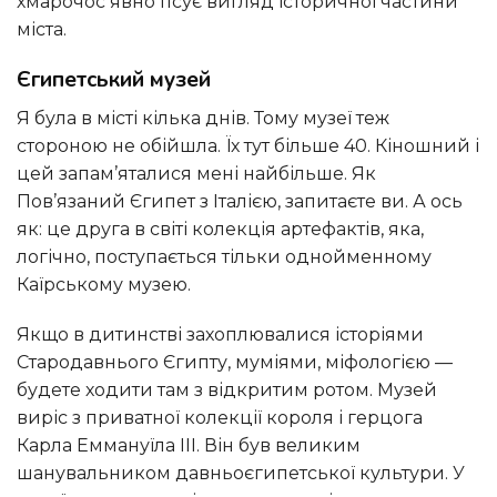
хмарочос явно псує вигляд історичної частини
міста.
Єгипетський музей
Я була в місті кілька днів. Тому музеї теж
стороною не обійшла. Їх тут більше 40. Кіношний і
цей запам’яталися мені найбільше. Як
Пов’язаний Єгипет з Італією, запитаєте ви. А ось
як: це друга в світі колекція артефактів, яка,
логічно, поступається тільки однойменному
Каїрському музею.
Якщо в дитинстві захоплювалися історіями
Стародавнього Єгипту, муміями, міфологією —
будете ходити там з відкритим ротом. Музей
виріс з приватної колекції короля і герцога
Карла Еммануїла III. Він був великим
шанувальником давньоєгипетської культури. У