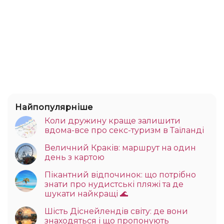
Найпопулярніше
Коли дружину краще залишити
вдома-все про секс-туризм в Таїланді
Величний Краків: маршрут на один
день з картою
Пікантний відпочинок: що потрібно
знати про нудистські пляжі та де
шукати найкращі 🌊
Шість Діснейлендів світу: де вони
знаходяться і що пропонують