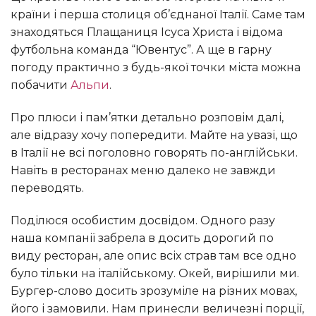
країни і перша столиця об’єднаної Італії. Саме там
знаходяться Плащаниця Ісуса Христа і відома
футбольна команда “Ювентус”. А ще в гарну
погоду практично з будь-якої точки міста можна
побачити
Альпи
.
Про плюси і пам’ятки детально розповім далі,
але відразу хочу попередити. Майте на увазі, що
в Італії не всі поголовно говорять по-англійськи.
Навіть в ресторанах меню далеко не завжди
переводять.
Поділюся особистим досвідом. Одного разу
наша компанії забрела в досить дорогий по
виду ресторан, але опис всіх страв там все одно
було тільки на італійському. Окей, вирішили ми.
Бургер-слово досить зрозуміле на різних мовах,
його і замовили. Нам принесли величезні порції,