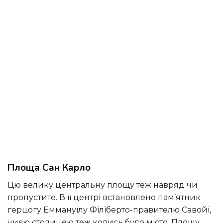
Площа Сан Карло
Цю велику центральну площу теж навряд чи
пропустите. В її центрі встановлено пам’ятник
герцогу Еммануїлу Філіберто-правителю Савойї,
чиєю столицею теж колись було місто. Площу