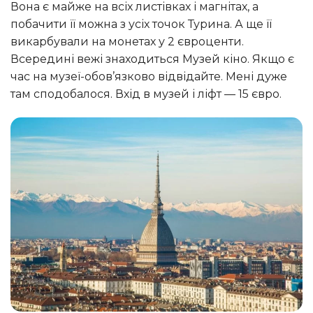
Вона є майже на всіх листівках і магнітах, а
побачити її можна з усіх точок Турина. А ще її
викарбували на монетах у 2 євроценти.
Всередині вежі знаходиться Музей кіно. Якщо є
час на музеї-обов’язково відвідайте. Мені дуже
там сподобалося. Вхід в музей і ліфт — 15 євро.