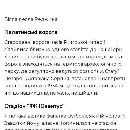
Вілла делла Реджина
Палатинські ворота
Стародавні ворота часів Римської імперії
з’явилися близько одного століття до нашої ери.
Колись вони були північним проходом до міста.
Ворота знаходяться на території археологічного
парку, де регулярно ведуться розкопки. Статуї
Цезаря і Октавіана Серпня, встановлені навпроти
воріт, створили в 1934-м .це точні копії оригіналів,
які до наших днів, на жаль, не дійшли.
Стадіон “ФК Ювентус”
Я не така велика фанатка футболу, як мій чоловік.
Завдяки йому, власне, і опинилася на стадіоні.