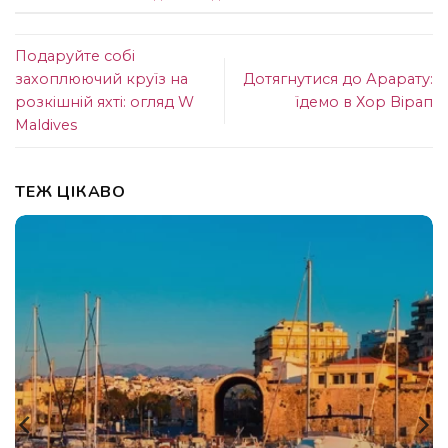
Подаруйте собі
захоплюючий круїз на
Дотягнутися до Арарату:
розкішній яхті: огляд W
їдемо в Хор Вірап
Maldives
ТЕЖ ЦІКАВО