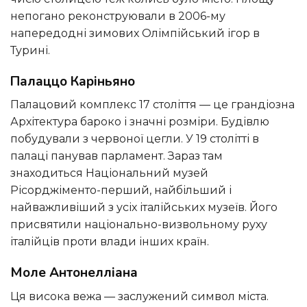
непогано реконструювали в 2006-му
напередодні зимових Олімпійський ігор в
Турині.
Палаццо Каріньяно
Палацовий комплекс 17 століття — це грандіозна
Архітектура бароко і значні розміри. Будівлю
побудували з червоної цегли. У 19 столітті в
палаці панував парламент. Зараз там
знаходиться Національний музей
Рісорджіменто-перший, найбільший і
найважливіший з усіх італійських музеїв. Його
присвятили національно-визвольному руху
італійців проти влади інших країн.
Моле Антонелліана
Ця висока вежа — заслужений символ міста.