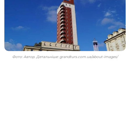
Фото: Автор. Детальніше: grandturs.com.ua/about-images/