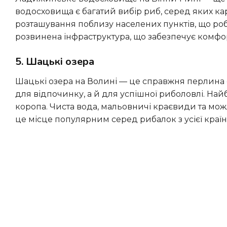
водосховища є багатий вибір риб, серед яких кар
розташування поблизу населених пунктів, що роби
розвинена інфраструктура, що забезпечує комф
5. Шацькі озера
Шацькі озера на Волині — це справжня перлина серед природних водойм України. Вони підходять не лише
для відпочинку, а й для успішної риболовлі. Найбі
коропа. Чиста вода, мальовничі краєвиди та мо
це місце популярним серед рибалок з усієї країн