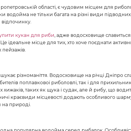
ки водойма не тільки багата на різні види підводних
 відпочинку.
упити кукан для риби
, адже водосховище славитьс
 Це ідеальне місце для тих, хто хоче поєднати актив
 пейзажів.
бителів поплавкової риболовлі, так і для прихильник
 хижаків, таких як щука і судак, але й рибу, що води
вничі краєвиди місцевості додають особливого шарм
 на природі.