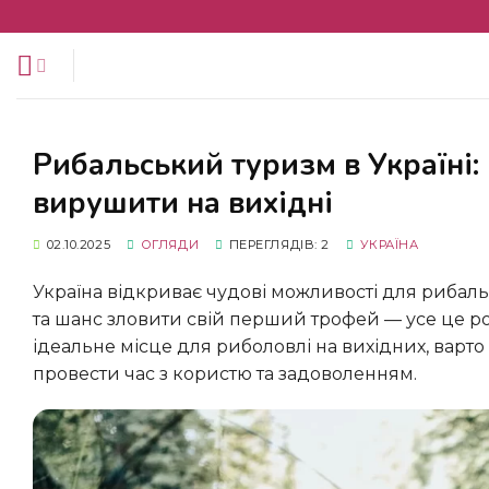
Перейти
до
змісту
Рибальський туризм в Україні: найкращі водойми, куди варто
вирушити на вихідні
02.10.2025
ОГЛЯДИ
ПЕРЕГЛЯДІВ: 2
УКРАЇНА
Україна відкриває чудові можливості для рибальського туризму. Відпочинок на природі, спокійна атмосфера
та шанс зловити свій перший трофей — усе це 
ідеальне місце для риболовлі на вихідних, варт
провести час з користю та задоволенням.