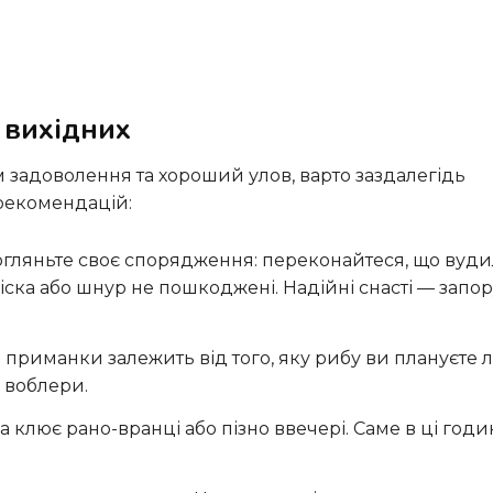
 вихідних
 рекомендацій:
огляньте своє спорядження: переконайтеся, що вуд
ліска або шнур не пошкоджені. Надійні снасті — запо
 приманки залежить від того, яку рибу ви плануєте 
 воблери.
 клює рано-вранці або пізно ввечері. Саме в ці годи