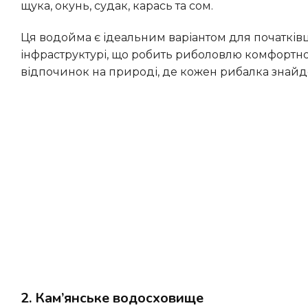
щука, окунь, судак, карась та сом.
Ця водойма є ідеальним варіантом для початківців завдяки своїй доступності та добре розвиненій
інфраструктурі, що робить риболовлю комфортн
відпочинок на природі, де кожен рибалка знайде
2. Кам’янське водосховище