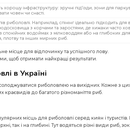
ть хорошу інфраструктуру: зручні під’їзди, зони для парку
ати човен чи снасті.
пів риболовлі. Наприклад, спінінг ідеально підходить для
водосховища з корчами та заростями, де хижаки часто хов
спокійних водоймах з мілководдям або на глибоких діл
в, плотву та інших мирних риб.
ми, щоб отримати найкращі результати.
лі в Україні
х краєвидів до багатого різноманіття риб.
ні, так і на глибині. Тут водяться різні види риб, зо