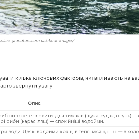
льніше: grandturs.com.ua/about-images/
арто звернути увагу:
Опис
риб ви хочете зловити. Для хижаків (щука, судак, окунь) 
ої риби (карас, лящ) — спокійніші водойми.
ри води. Деякі водойми кращі в теплі місяці, інші — в хол