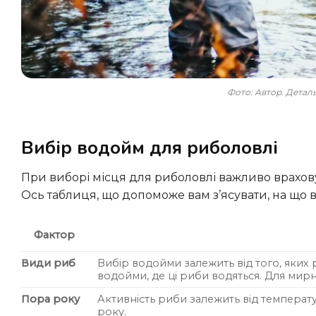
Фото: Автор. Дета
Вибір водойм для риболовлі
При виборі місця для риболовлі важливо враховувати кілька ключових факторів, які впливають на ваш успіх.
Ось таблиця, що допоможе вам з’ясувати, на що в
Фактор
Види риб
Вибір водойми залежить від того, яких 
водойми, де ці риби водяться. Для мирн
Пора року
Активність риби залежить від температу
року.