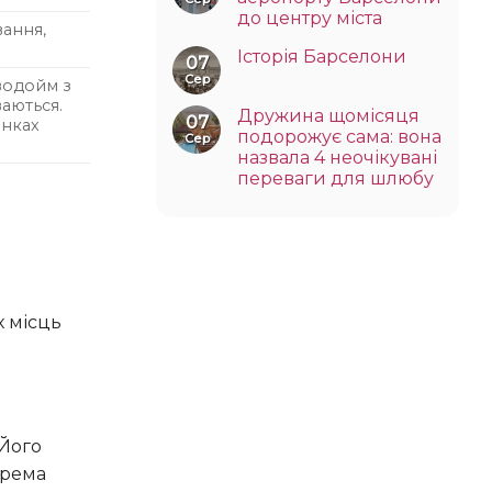
до центру міста
вання,
Історія Барселони
07
Сер
 водойм з
аються.
Дружина щомісяця
07
янках
подорожує сама: вона
Сер
назвала 4 неочікувані
переваги для шлюбу
крема