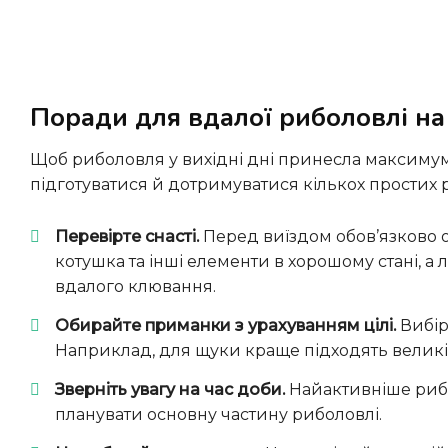
Поради для вдалої риболовлі на
Щоб риболовля у вихідні дні принесла максимум задоволення та хороший улов, варто заздалегідь
підготуватися й дотримуватися кількох простих
Перевірте снасті.
Перед виїздом обов’язково 
котушка та інші елементи в хорошому стані, а 
вдалого клювання.
Обирайте приманки з урахуванням цілі.
Вибір
Наприклад, для щуки краще підходять великі
Зверніть увагу на час доби.
Найактивніше риба
планувати основну частину риболовлі.