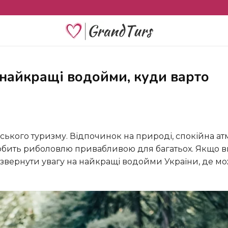
робить риболовлю привабливою для багатьох. Якщо в
о звернути увагу на найкращі водойми України, де м