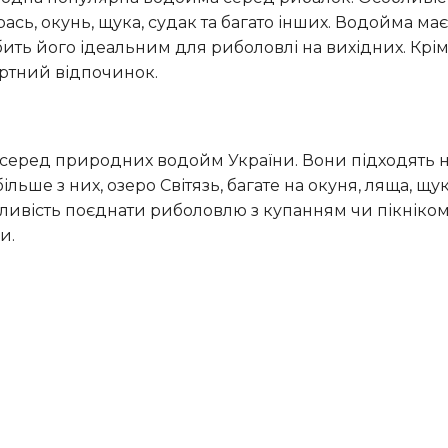
ась, окунь, щука, судак та багато інших. Водойма ма
ть його ідеальним для риболовлі на вихідних. Крім т
ортний відпочинок.
льше з них, озеро Світязь, багате на окуня, ляща, щук
жливість поєднати риболовлю з купанням чи пікніко
и.