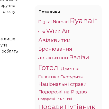
є зручне
ого, тут
Позначки
Ryanair
Digital Nomad
Wizz Air
SPA
Авіаквитки
у та
Бронювання
м роблять
Валізи
авіаквитків
Готелі
Джетлаг
Екзотика
Екотуризм
Національні страви
Подорожі на Різдво
Подорожі на машині
Поради
Путівник