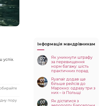
Інформація мандрівникам
Як уникнути штрафу
07
за перевищення
Сер
норм багажу: шість
практичних порад
Ryanair додав ще
07
більше рейсів до
Сер
Марокко: одразу три з
— обирайте
них – із Польщі
одну пору
Як дістатися з
07
аеропорту Барселони
Сер