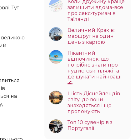
Коли дружину краще
залишити вдома-все
про секс-туризм в
Таїланді
Величний Краків:
маршрут на один
я великою
день з картою
ний
Пікантний
відпочинок: що
потрібно знати про
нудистські пляжі та
де шукати найкращі
🌊
ів
Шість Діснейлендів
ться на
світу: де вони
у,
знаходяться і що
пропонують
Топ 10 сувенірів з
Португалії