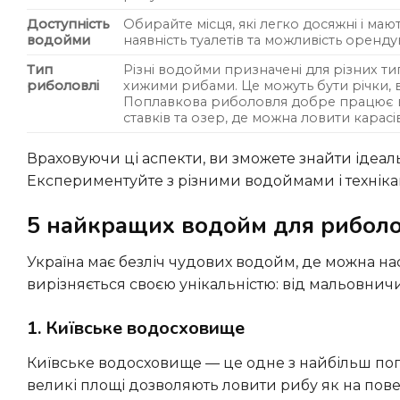
Доступність
Обирайте місця, які легко досяжні і маю
водойми
наявність туалетів та можливість орендув
Тип
Різні водойми призначені для різних ти
риболовлі
хижими рибами. Це можуть бути річки, 
Поплавкова риболовля добре працює в 
ставків та озер, де можна ловити карасі
Враховуючи ці аспекти, ви зможете знайти ідеальне місце для відпочинку та успішного лову.
Експериментуйте з різними водоймами і техніка
5 найкращих водойм для риболов
Україна має безліч чудових водойм, де можна насолоджуватися риболовлею на вихідних. Кожне з цих місць
вирізняється своєю унікальністю: від мальовничи
1. Київське водосховище
Київське водосховище — це одне з найбільш популярних місць для риболовлі серед киян і туристів. Його
великі площі дозволяють ловити рибу як на поверх