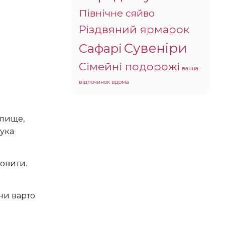
Північне сяйво
Різдвяний ярмарок
Сувеніри
Сафарі
Сімейні подорожі
ванна
відпочинок вдома
илище,
рука
ловити.
ни варто