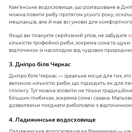
Кам’янське водосховище, що розташоване в Дніпропетровській області, є чудовим місцем для риболовлі. Тут
можна ловити рибу протягом усього року, оскіль
мешканців, але й має всі умови для комфортного
Якщо ви плануєте серйозний улов, не забудьте
к
кількістю трофейної риби, зокрема сома та щуки.
відпочинок із насолодою від чудових природних
3. Дніпро біля Черкас
Дніпро біля Черкас — ідеальне місце для тих, хто шукає різноманіття. Водосховище на річці Дніпро славиться
великою кількістю риби, що підходить як для лю
спінінгу. Тут можна зловити не тільки традиційних
більших глибинах, зокрема сома і сазана. Мальо
дозволяючи поєднати риболовлю з відпочинком
4. Ладижинське водосховище
Ладижинське водосховище на Вінниччині — ще одна популярна водойма серед рибалок. Особливістю цього