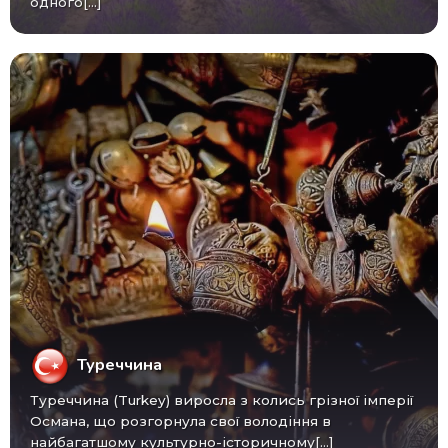
одного[...]
Туреччина
Туреччина (Turkey) виросла з колись грізної імперії
Османа, що розгорнула свої володіння в
найбагатшому культурно-історичному[...]