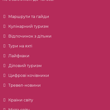
Маршрути та гайди
Кулінарний туризм
Відпочинок з дітьми
Тури на яхті
Лайфхаки
Діловий туризм
Цифрові кочівники
Тревел-новини
Країни світу
Міста світу