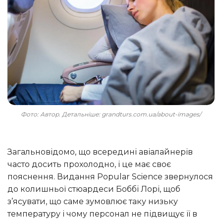
Фото: Автор. Детальніше: grandturs.com.ua/about-images/
Загальновідомо, що всередині авіалайнерів
часто досить прохолодно, і це має своє
пояснення. Видання Popular Science звернулося
до колишньої стюардеси Боббі Лорі, щоб
з’ясувати, що саме зумовлює таку низьку
температуру і чому персонал не підвищує її в