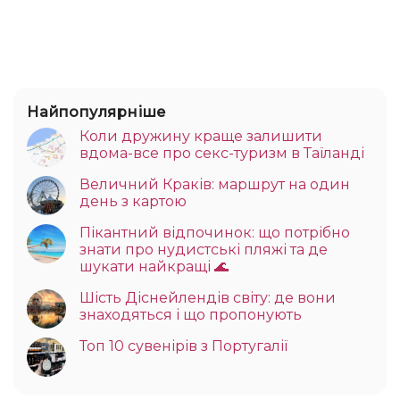
Найпопулярніше
Коли дружину краще залишити
вдома-все про секс-туризм в Таїланді
Величний Краків: маршрут на один
день з картою
Пікантний відпочинок: що потрібно
знати про нудистські пляжі та де
шукати найкращі 🌊
Шість Діснейлендів світу: де вони
знаходяться і що пропонують
Топ 10 сувенірів з Португалії