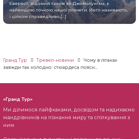
Еверест, відомий також як Джомолунгма, є
найвищою точкою нашої планети. Його називають,
і цілком справедливо,[...]
Гранд Тур
Тревел-новини
Чому в літаках
завжди так холодно: стюардеса поясн...
«Гранд Тур»
Ми ділимося лайфхаками, досвідом та надихаємо
мандрівників на пізнання миру та спілкування з
ним