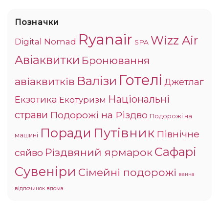
Позначки
Ryanair
Wizz Air
Digital Nomad
SPA
Авіаквитки
Бронювання
Готелі
Валізи
авіаквитків
Джетлаг
Національні
Екзотика
Екотуризм
страви
Подорожі на Різдво
Подорожі на
Поради
Путівник
Північне
машині
Сафарі
Різдвяний ярмарок
сяйво
Сувеніри
Сімейні подорожі
ванна
відпочинок вдома