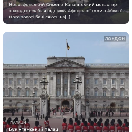
Новоафонський Симоно-Кананітський монастир
знаходиться біля підніжжя Афонської гори в Абхазії.
Його золоті бані сяють на[...]
ЛОНДОН
ПАЛАЦИ
Букінгемський палац