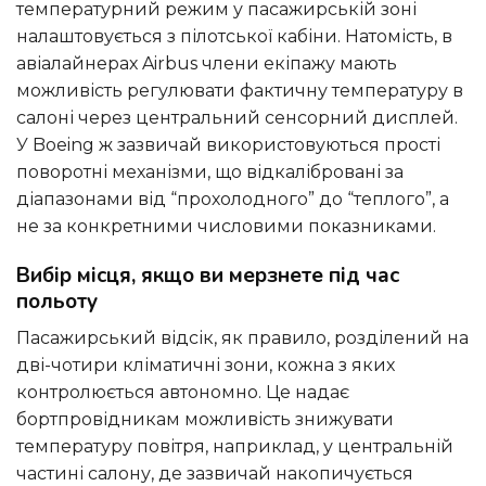
температурний режим у пасажирській зоні
налаштовується з пілотської кабіни. Натомість, в
авіалайнерах Airbus члени екіпажу мають
можливість регулювати фактичну температуру в
салоні через центральний сенсорний дисплей.
У Boeing ж зазвичай використовуються прості
поворотні механізми, що відкалібровані за
діапазонами від “прохолодного” до “теплого”, а
не за конкретними числовими показниками.
Вибір місця, якщо ви мерзнете під час
польоту
Пасажирський відсік, як правило, розділений на
дві-чотири кліматичні зони, кожна з яких
контролюється автономно. Це надає
бортпровідникам можливість знижувати
температуру повітря, наприклад, у центральній
частині салону, де зазвичай накопичується