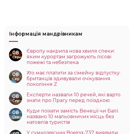
Інформація мандрівникам
Європу накрила нова хвиля спеки:
08
яким курортам загрожують лісові
Сер
пожежі та небезпека
Хто має платити за сімейну відпустку:
08
британців здивували очікування
Сер
покоління Z
Експерти назвали 10 речей, які варто
08
знати про Прагу перед поїздкою
Сер
Куди поїхати замість Венеції чи Балі:
08
названо 10 мальовничих місць без
Сер
натовпів туристів
У сумнозвісних Boeing-737 виявили