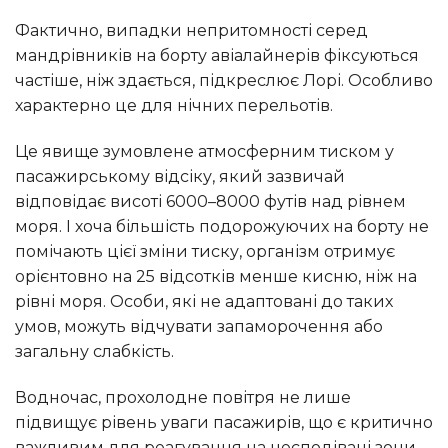
Фактично, випадки непритомності серед
мандрівників на борту авіалайнерів фіксуються
частіше, ніж здається, підкреслює Лорі. Особливо
характерно це для нічних перельотів.
Це явище зумовлене атмосферним тиском у
пасажирському відсіку, який зазвичай
відповідає висоті 6000–8000 футів над рівнем
моря. І хоча більшість подорожуючих на борту не
помічають цієї зміни тиску, організм отримує
орієнтовно на 25 відсотків менше кисню, ніж на
рівні моря. Особи, які не адаптовані до таких
умов, можуть відчувати запаморочення або
загальну слабкість.
Водночас, прохолодне повітря не лише
підвищує рівень уваги пасажирів, що є критично
важливим для реагування на несподівані зони