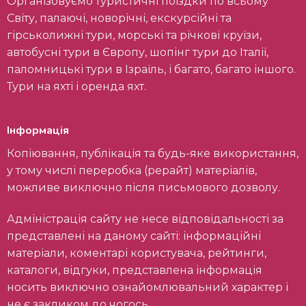
Організовуємо туристичні поїздки по всьому
Світу, палаючі, новорічні, екскурсійні та
гірськолижні тури, морські та річкові круїзи,
автобусні тури в Європу, шопінг тури до Італії,
паломницькі тури в Ізраїль, і багато, багато іншого.
Тури на яхті і оренда яхт.
Інформація
Копіювання, публікація та будь-яке використання,
у тому числі переробка (рерайт) матеріалів,
можливе виключно після письмового дозволу.
Адміністрація сайту не несе відповідальності за
представлені на даному сайті: інформаційні
матеріали, коментарі користувача, рейтинги,
каталоги, відгуки, представлена інформація
носить виключно ознайомлювальний характер і
не є закликом до чогось.