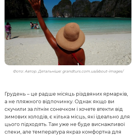
Фото: Автор. Детальніше: grandturs.com.ua/about-images/
Грудень – це радше місяць різдвяних ярмарків,
а не пляжного відпочинку. Однак якщо ви
скучили за літнім сонечком і хочете втекти від
зимових холодів, є кілька місць, які ідеально для
цього підходять. Там уже не буде виснажливої
спеки, але температура якраз комфортна для