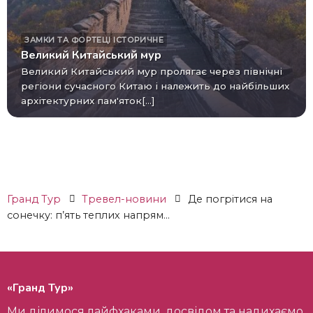
ЗАМКИ ТА ФОРТЕЦІ
ІСТОРИЧНЕ
Великий Китайський мур
Великий Китайський мур пролягає через північні
регіони сучасного Китаю і належить до найбільших
архітектурних пам'яток[...]
Гранд Тур
Тревел-новини
Де погрітися на
сонечку: п’ять теплих напрям...
«Гранд Тур»
Ми ділимося лайфхаками, досвідом та надихаємо