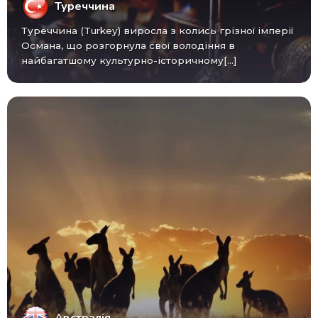
Туреччина
Туреччина (Turkey) виросла з колись грізної імперії
Османа, що розгорнула свої володіння в
найбагатшому культурно-історичному[...]