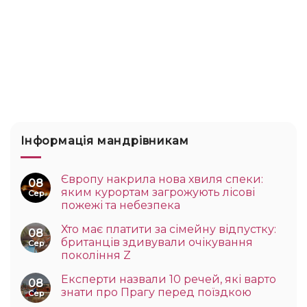
Інформація мандрівникам
Європу накрила нова хвиля спеки:
08
яким курортам загрожують лісові
Сер
пожежі та небезпека
Хто має платити за сімейну відпустку:
08
британців здивували очікування
Сер
покоління Z
Експерти назвали 10 речей, які варто
08
знати про Прагу перед поїздкою
Сер