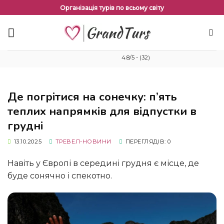
Перейти
Організація турів по всьому світу
до
змісту
4.8/5 - (32)
Де погрітися на сонечку: п’ять
теплих напрямків для відпустки в
грудні
13.10.2025
ТРЕВЕЛ-НОВИНИ
ПЕРЕГЛЯДІВ: 0
Навіть у Європі в середині грудня є місце, де
буде сонячно і спекотно.