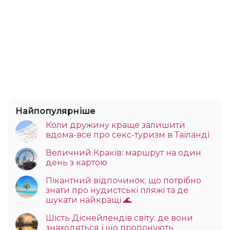
Найпопулярніше
Коли дружину краще залишити
вдома-все про секс-туризм в Таїланді
Величний Краків: маршрут на один
день з картою
Пікантний відпочинок: що потрібно
знати про нудистські пляжі та де
шукати найкращі 🌊
Шість Діснейлендів світу: де вони
знаходяться і що пропонують