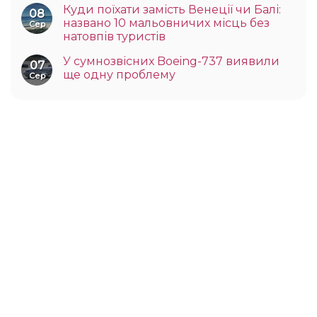
Куди поїхати замість Венеції чи Балі:
08
названо 10 мальовничих місць без
Сер
натовпів туристів
У сумнозвісних Boeing-737 виявили
07
ще одну проблему
Сер