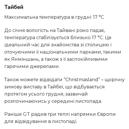
Тайбей
Максимальна температура в грудні: 17 °C
До січня вологість на Тайвані різко падає,
температура стабілізується близько 17 °C. Це
ідеальний час для знайомства зі столицею і
оточуючими її національними парками, такими
як Янміншань, а також з її заспокійливими
гарячими джерелами.
Також можете відвідати “Christmasland” – щорічну
зимову виставу в Тайбеї, що відбувається
протягом усього грудня, зазвичай
розпочинаючись у середині листопада.
Раніше GT радив три теплі напрямки Європи
для відвідування в листопаді.