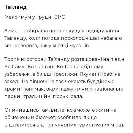
Таїланд
Максимум у грудні: 31°C
Зима – найкраща пора року для відвідування
Таїланду, коли погода прохолодніша і набагато
менш волога, ніж у місяці мусонів.
Тропічні острови Таїланду розташовані на півдні:
Ко Самуї, Ко Панган і Ко Тао на східному
узбережжі, а більш престижні Пхукет і Крабі на
заході. На півночі на вас чекають буддійські
храми Чіангмая, вкриті джунглями національні
парки і традиційні гірські села.
Опинившись там, ви легко зможете жити на
обмежений бюджет, особливо, якщо
відхилитеся від популярних туристичних місць.