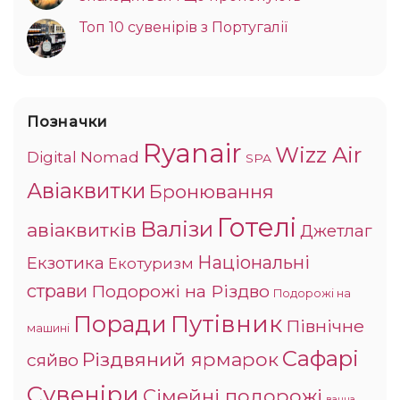
Топ 10 сувенірів з Португалії
Позначки
Ryanair
Wizz Air
Digital Nomad
SPA
Авіаквитки
Бронювання
Готелі
Валізи
авіаквитків
Джетлаг
Національні
Екзотика
Екотуризм
страви
Подорожі на Різдво
Подорожі на
Поради
Путівник
Північне
машині
Сафарі
Різдвяний ярмарок
сяйво
Сувеніри
Сімейні подорожі
ванна