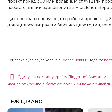
проєкт понад 300 млн доларів. Міст Хуацзян прос
набагато вищий за знаменитий міст Золоті Ворот
Ця переправа сполучає два райони провінції Гуйчжоу. Якщо раніше на дорогу через каньон водіям
доводилося витрачати близько двох годин, тепер
Цей запис було опубліковано в
Тревел-новини
. Додайте
пост
Єдину англомовну країну Південної Америки
називають “землею багатьох вод”: чим вона привабли
ТЕЖ ЦІКАВО