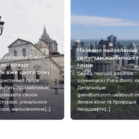
Названо найзеленіші 
и назвали 5 міст
світу: там найбільше 
 які краще
і лісів
ти вже цього року
Серед першої десятки
опинилася і Рига. Фото: А
и п’ять привабливих
Детальніше:
 вражають своєю
grandturs.com.ua/about-i
сторією, унікальною
Зелені зони та природні
рою, мальовничою[...]
ландшафти[...]