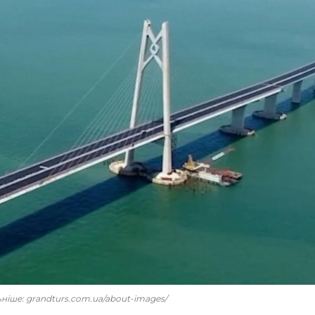
льніше: grandturs.com.ua/about-images/