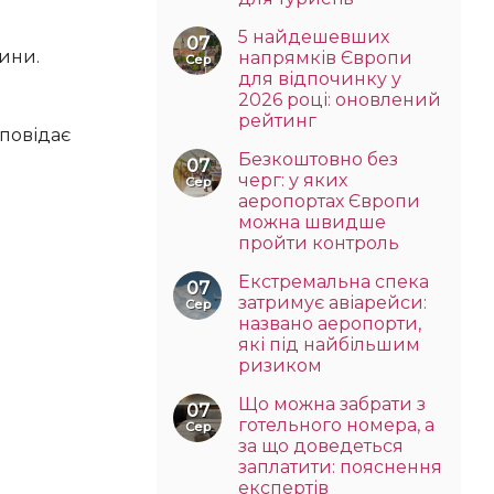
5 найдешевших
07
напрямків Європи
Сер
для відпочинку у
2026 році: оновлений
рейтинг
Безкоштовно без
07
черг: у яких
Сер
аеропортах Європи
можна швидше
пройти контроль
Екстремальна спека
07
затримує авіарейси:
Сер
названо аеропорти,
які під найбільшим
ризиком
Що можна забрати з
07
готельного номера, а
Сер
за що доведеться
заплатити: пояснення
експертів