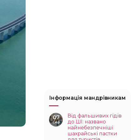
Інформація мандрівникам
Від фальшивих гідів
07
до ШІ: названо
Сер
найнебезпечніші
шахрайські пастки
для туристів