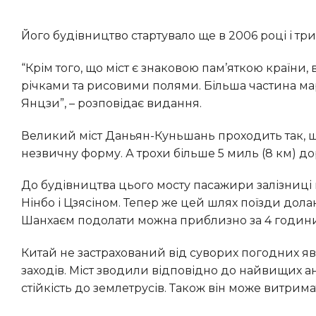
Його будівництво стартувало ще в 2006 році і три
“Крім того, що міст є знаковою пам’яткою країни, він був побудований для захисту території під ним, яка рясніє
річками та рисовими полями. Більша частина ма
Янцзи”, – розповідає видання.
Великий міст Даньян-Куньшань проходить так, щоб повторити природні вигини річки, тож має доволі
незвичну форму. А трохи більше 5 миль (8 км) д
До будівництва цього мосту пасажири залізниці проводили в поїзді чотири з половиною години на шляху між
Нінбо і Цзясіном. Тепер же цей шлях поїзди долаю
Шанхаєм подолати можна приблизно за 4 годин
Китай не застрахований від суворих погодних явищ, тому під час будівельних робіт фахівці вжили запобіжних
заходів. Міст зводили відповідно до найвищих а
стійкість до землетрусів. Також він може витрим