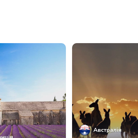
Австралія
нція