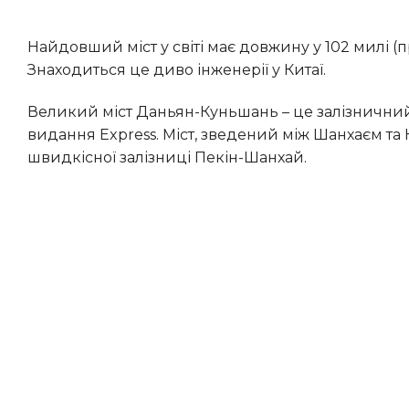
Найдовший міст у світі має довжину у 102 милі (приблизно 164 км), і подорож по ньому займає дві години.
Знаходиться це диво інженерії у Китаї.
Великий міст Даньян-Куньшань – це залізничний віадук, який з’єднує два найбільші міста країни, розповідає
видання Express. Міст, зведений між Шанхаєм т
швидкісної залізниці Пекін-Шанхай.