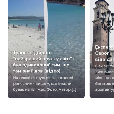
Експерт
Турист відвідав
Європи,
“найкращий пляж у світі” і
відвіда
був здивований тим, що
Фахівці туристичної галузі
там знайшов (відео)
визначил
На пляжі він зустрівся з доволі
міст, що
рідкісним явищем, що інколи
багатою і
буває на пляжах. Фото: Автор.[...]
архітекту