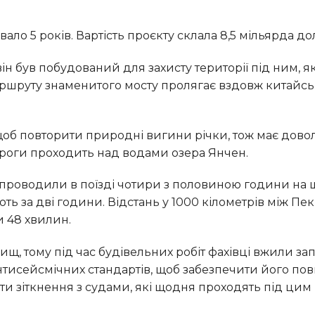
вало 5 років. Вартість проєкту склала 8,5 мільярда до
ршруту знаменитого мосту пролягає вздовж китайсь
ороги проходить над водами озера Янчен.
ть за дві години. Відстань у 1000 кілометрів між Пек
и 48 хвилин.
нтисейсмічних стандартів, щоб забезпечити його пов
ати зіткнення з судами, які щодня проходять під цим