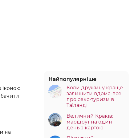
Найпопулярніше
Коли дружину краще
залишити вдома-все
обачити
про секс-туризм в
Таїланді
Величний Краків:
маршрут на один
день з картою