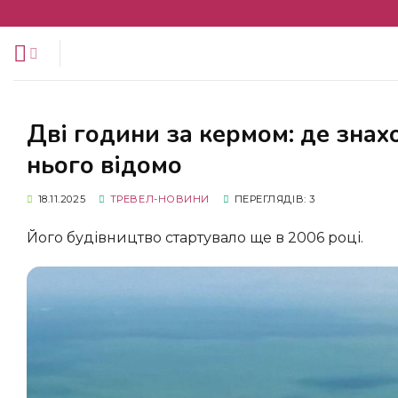
Перейти
до
змісту
Дві години за кермом: де знаходиться найдовший міст світу та що про
нього відомо
18.11.2025
ТРЕВЕЛ-НОВИНИ
ПЕРЕГЛЯДІВ: 3
Його будівництво стартувало ще в 2006 році.