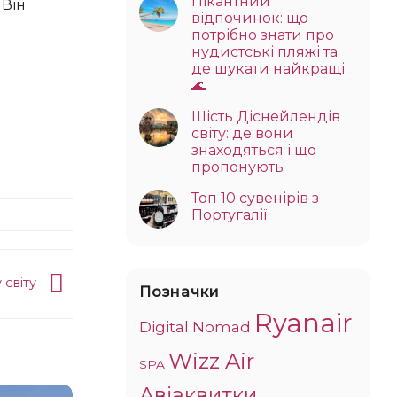
Пікантний
 Він
відпочинок: що
потрібно знати про
нудистські пляжі та
де шукати найкращі
🌊
Шість Діснейлендів
світу: де вони
знаходяться і що
пропонують
Топ 10 сувенірів з
Португалії
 світу
Позначки
Ryanair
Digital Nomad
Wizz Air
SPA
Авіаквитки