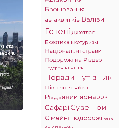
Бронювання
Валізи
авіаквитків
Готелі
Джетлаг
Сніголавинна небезпека в
Екзотика
Екотуризм
міста
Україні: туристам вказали,
Національні страви
парків
де треба бути обережними
Подорожі на Різдво
Кожному подорожуючому
рекомендується завантажити
Подорожі на машині
втор.
мобільний застосунок
Поради
Путівник
“Порятунок у горах”. Фото:
Північне сяйво
mages/
Автор. Детальніше:
grandturs.com.ua/about-images/ 4
Різдвяний ярмарок
та[...]
Сувеніри
Сафарі
Сімейні подорожі
ванна
відпочинок вдома