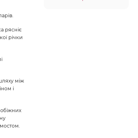
ларів.
кої річки
іном і
ну
 мостом.