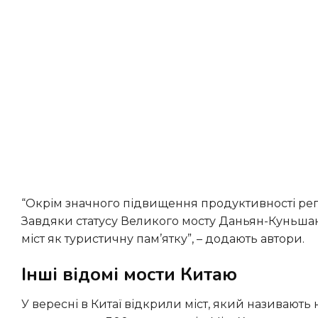
“Окрім значного підвищення продуктивності регіону, нове транспортне сполучення стало своєрідною іконою.
Завдяки статусу Великого мосту Даньян-Куньшан
міст як туристичну пам’ятку”, – додають автори.
Інші відомі мости Китаю
У вересні в Китаї відкрили міст, який називають найвищим у світі. Будували його три роки, і витратили на