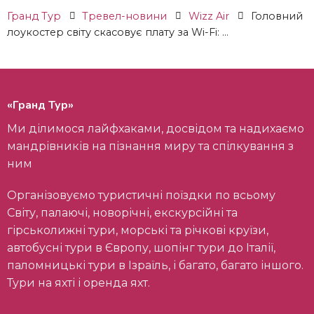
Гранд Тур
Тревел-новини
Wizz Air
Головний
лоукостер світу скасовує плату за Wi-Fi: ...
«Гранд Тур»
Ми ділимося лайфхаками, досвідом та надихаємо
мандрівників на пізнання миру та спілкування з
ним
Організовуємо туристичні поїздки по всьому
Світу, палаючі, новорічні, екскурсійні та
гірськолижні тури, морські та річкові круїзи,
автобусні тури в Європу, шопінг тури до Італії,
паломницькі тури в Ізраїль, і багато, багато іншого.
Тури на яхті і оренда яхт.