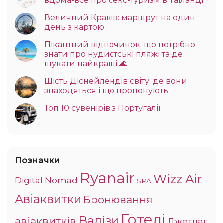
вдома-все про секс-туризм в Таїланді
Величний Краків: маршрут на один
день з картою
Пікантний відпочинок: що потрібно
знати про нудистські пляжі та де
шукати найкращі 🌊
Шість Діснейлендів світу: де вони
знаходяться і що пропонують
Топ 10 сувенірів з Португалії
Позначки
Ryanair
Wizz Air
Digital Nomad
SPA
Авіаквитки
Бронювання
Готелі
Валізи
авіаквитків
Джетлаг