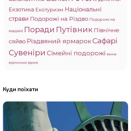
Національні
Екзотика
Екотуризм
страви
Подорожі на Різдво
Подорожі на
Поради
Путівник
Північне
машині
Сафарі
Різдвяний ярмарок
сяйво
Сувеніри
Сімейні подорожі
ванна
відпочинок вдома
Куди поїхати