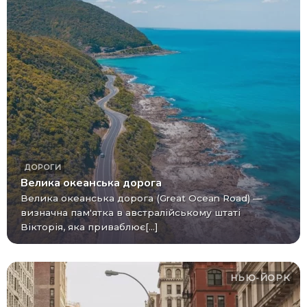
ДОРОГИ
Велика океанська дорога
Велика океанська дорога (Great Ocean Road) —
визначна пам'ятка в австралійському штаті
Вікторія, яка приваблює[...]
НЬЮ-ЙОРК