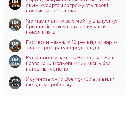
08
яким курортам загрожують лісові
Сер
пожежі та небезпека
Хто має платити за сімейну відпустку:
08
британців здивували очікування
Сер
покоління Z
Експерти назвали 10 речей, які варто
08
знати про Прагу перед поїздкою
Сер
Куди поїхати замість Венеції чи Балі:
08
названо 10 мальовничих місць без
Сер
натовпів туристів
У сумнозвісних Boeing-737 виявили
07
ще одну проблему
Сер