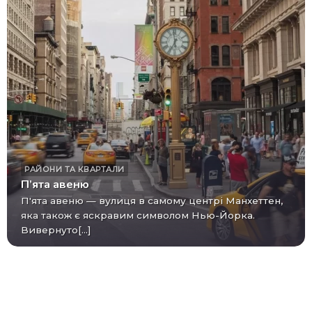
РАЙОНИ ТА КВАРТАЛИ
П’ята авеню
П'ята авеню — вулиця в самому центрі Манхеттен,
яка також є яскравим символом Нью-Йорка.
Вивернуто[...]