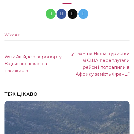
Wizz Air
Тут вам не Ніцца: туристки
Wizz Air йде з аеропорту
зі США переплутали
Відня: що чекає на
рейси і потрапили в
пасажирів
Африку замість Франції
ТЕЖ ЦІКАВО