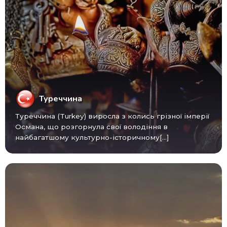
Туреччина
Туреччина (Turkey) виросла з колись грізної імперії
Османа, що розгорнула свої володіння в
найбагатшому культурно-історичному[...]