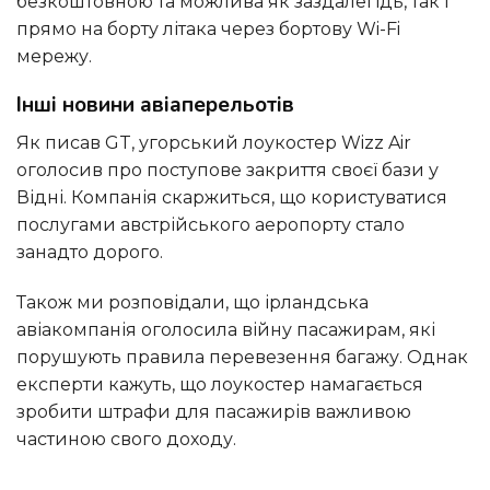
безкоштовною та можлива як заздалегідь, так і
прямо на борту літака через бортову Wi-Fi
мережу.
Інші новини авіаперельотів
Як писав GT, угорський лоукостер Wizz Air
оголосив про поступове закриття своєї бази у
Відні. Компанія скаржиться, що користуватися
послугами австрійського аеропорту стало
занадто дорого.
Також ми розповідали, що ірландська
авіакомпанія оголосила війну пасажирам, які
порушують правила перевезення багажу. Однак
експерти кажуть, що лоукостер намагається
зробити штрафи для пасажирів важливою
частиною свого доходу.