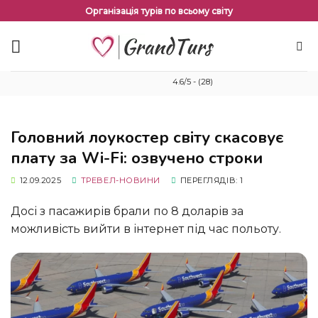
Перейти
Організація турів по всьому світу
до
змісту
4.6/5 - (28)
Головний лоукостер світу скасовує
плату за Wi-Fi: озвучено строки
12.09.2025
ТРЕВЕЛ-НОВИНИ
ПЕРЕГЛЯДІВ: 1
Досі з пасажирів брали по 8 доларів за
можливість вийти в інтернет під час польоту.