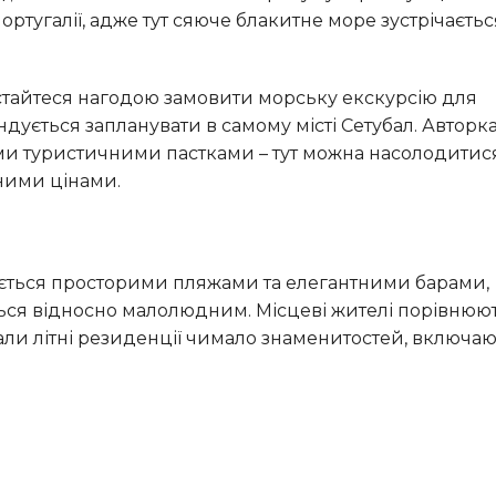
Португалії, адже тут сяюче блакитне море зустрічається
ується запланувати в самому місті Сетубал. Авторка
ми туристичними пастками – тут можна насолодитис
ними цінами.
ься відносно малолюдним. Місцеві жителі порівнюют
али літні резиденції чимало знаменитостей, включа