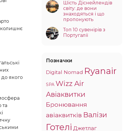
ові
Шість Діснейлендів
світу: де вони
знаходяться і що
пропонують
авколишнє
Топ 10 сувенірів з
Португалії
Позначки
Ryanair
яних
Digital Nomad
 до якого
Wizz Air
SPA
Авіаквитки
Бронювання
 та
кі
Валізи
авіаквитків
ичну
Готелі
нтськими
Джетлаг