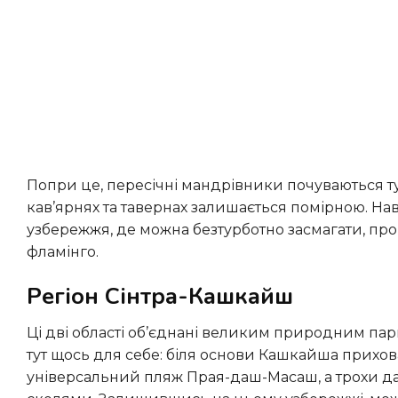
Попри це, пересічні мандрівники почуваються тут цілком комфортно, а вартість страв і напоїв у місцевих
кав’ярнях та тавернах залишається помірною. Н
узбережжя, де можна безтурботно засмагати, про
фламінго.
Регіон Сінтра-Кашкайш
Ці дві області об’єднані великим природним парком і мальовничим різноманітним узбережжям. Кожен знайде
тут щось для себе: біля основи Кашкайша прихова
універсальний пляж Прая-даш-Масаш, а трохи да