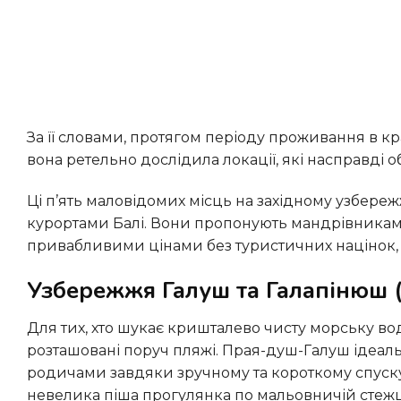
За її словами, протягом періоду проживання в країні та постійних мандрівок із португальським супутником,
вона ретельно дослідила локації, які насправді 
Ці п’ять маловідомих місць на західному узбережжі можуть сміливо конкурувати навіть із престижними
курортами Балі. Вони пропонують мандрівникам б
привабливими цінами без туристичних націнок, а 
Узбережжя Галуш та Галапінюш (
Для тих, хто шукає кришталево чисту морську воду, варто розглянути бухту Сетубал. Тут вирізняються два
розташовані поруч пляжі. Прая-душ-Галуш ідеал
родичами завдяки зручному та короткому спуску
невелика піша прогулянка по мальовничій стежці