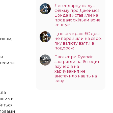
Легендарну віллу з
04
фільму про Джеймса
Сер
Бонда виставили на
продаж: скільки вона
коштує
Ці шість країн ЄС досі
04
не перейшли на євро:
Сер
яку валюту взяти в
подорож
Пасажири Ryanair
04
застрягли на 15 годин:
Сер
теси за
ваучерів на
харчування не
вистачило навіть на
каву
таршими
биться
словами