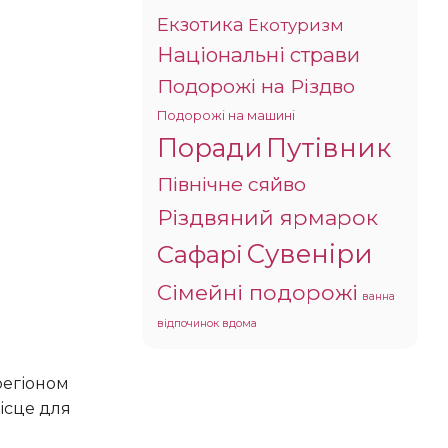
Екзотика
Екотуризм
Національні страви
Подорожі на Різдво
Подорожі на машині
Поради
Путівник
Північне сяйво
Різдвяний ярмарок
Сувеніри
Сафарі
Сімейні подорожі
ванна
відпочинок вдома
ісце для