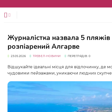
Перейти
до
змісту
Журналістка назвала 5 пляжів Португалії, які набагато кращі за
розпіарений Алгарве
23.05.2026
ТРЕВЕЛ-НОВИНИ
ПЕРЕГЛЯДІВ: 0
Відшукайте ідеальні місця для відпочинку, де можна насолодитися незайманим золотистим піском та
чудовими пейзажами, уникаючи людних скупчень