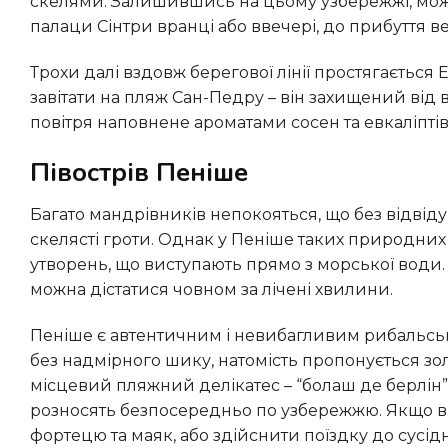
скелями. Залишившись на цьому узбережжі, можна
палаци Сінтри вранці або ввечері, до прибуття ве
Трохи далі вздовж берегової лінії простягається Ешторіл. За рекомендацією авторки, там неодмінно варто
завітати на пляж Сан-Педру – він захищений ві
повітря наповнене ароматами сосен та евкаліптів
Півострів Пеніше
Багато мандрівників непокояться, що без відвідування Алгарве їм не вдасться побачити відомі португальські
скелясті гроти. Однак у Пеніше таких природних 
утворень, що виступають прямо з морської води. 
можна дістатися човном за лічені хвилини.
Пеніше є автентичним і невибагливим рибальським містечком, що приваблює серферів. Тут панує атмосфера
без надмірного шику, натомість пропонується зо
місцевий пляжний делікатес – “болаш де берлін”
розносять безпосередньо по узбережжю. Якщо ві
фортецю та маяк, або здійснити поїздку до сусід