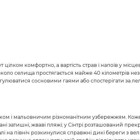
авколо селища простягається майже 40 кілометрів не
гулюватися сосновими гаями або спостерігати за ле
ні затишні, жваві пляжі; у Сінтрі розташований пре
лі на північ розкинулися справжні дикі береги з в