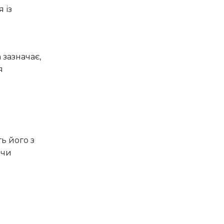
 із
 зазначає,
я
ь його з
ючи