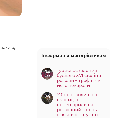
 важче,
Інформація мандрівникам
Турист осквернив
04
будівлю XVI століття
Сер
рожевим графіті: як
його покарали
У Японії колишню
04
в’язницю
Сер
перетворили на
розкішний готель:
скільки коштує ніч