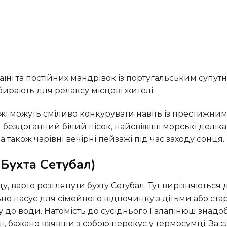
обирають для релаксу місцеві жителі.
ездоганний білий пісок, найсвіжіші морські деліка
також чарівні вечірні пейзажі під час заходу сонця.
Бухта Сетубал)
ьно пасує для сімейного відпочинку з дітьми або с
 до води. Натомість до сусіднього Галапінюш знадо
, бажано взявши з собою перекус у термосумці. За 