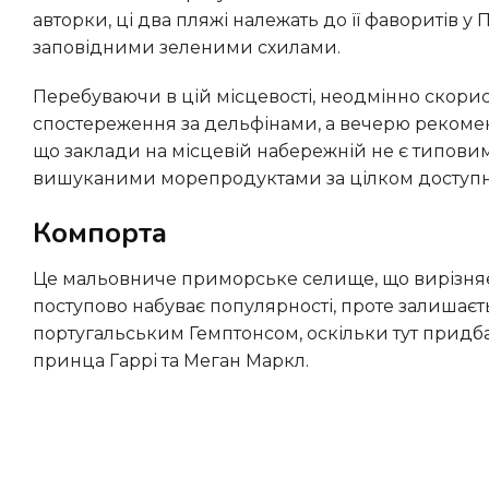
авторки, ці два пляжі належать до її фаворитів у 
заповідними зеленими схилами.
Перебуваючи в цій місцевості, неодмінно скористайтеся нагодою замовити морську екскурсію для
спостереження за дельфінами, а вечерю рекоменд
що заклади на місцевій набережній не є типови
вишуканими морепродуктами за цілком доступ
Компорта
Це мальовниче приморське селище, що вирізняється просторими пляжами та елегантними барами,
поступово набуває популярності, проте залишаєт
португальським Гемптонсом, оскільки тут придб
принца Гаррі та Меган Маркл.