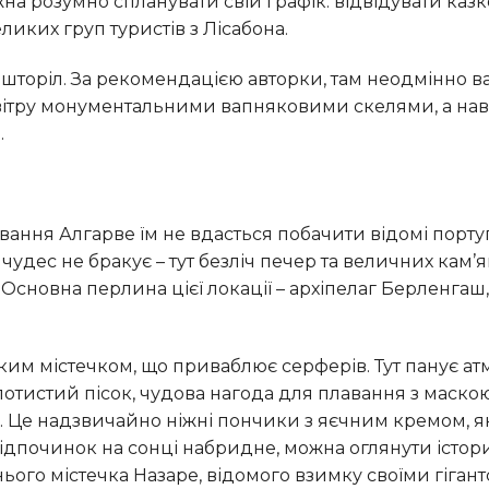
 розумно спланувати свій графік: відвідувати казк
ликих груп туристів з Лісабона.
д вітру монументальними вапняковими скелями, а н
.
чудес не бракує – тут безліч печер та величних кам’
Основна перлина цієї локації – архіпелаг Берленгаш,
лотистий пісок, чудова нагода для плавання з маскою
. Це надзвичайно ніжні пончики з яєчним кремом, я
дпочинок на сонці набридне, можна оглянути істор
нього містечка Назаре, відомого взимку своїми гіга