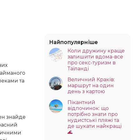
Найпопулярніше
Коли дружину краще
залишити вдома-все
про секс-туризм в
Таїланді
займаного
Величний Краків:
леками та
маршрут на один
день з картою
Пікантний
відпочинок: що
потрібно знати про
нудистські пляжі та
красний
де шукати найкращі
🌊
еличними