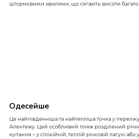
штормовими хвилями, що сягають висоти багато
Одесейше
Це найпівденніша та найтепліша точка у переліку, що знаходиться на межі між Алгарве та спокійним регіоном
Алентежу. Цей особливий пляж розділений річко
купання – у спокійній, теплій річковій лагуні аб