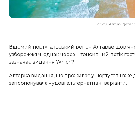
Фото: Автор. Дета
Відомий португальський регіон Алгарве щорічно манить безліч туристів мальовничими скелями та
узбережжям, однак через інтенсивний потік гост
зазначає видання Which?.
Авторка видання, що проживає у Португалії вже два роки, представила свої особисті знахідки та
запропонувала чудові альтернативні варіанти.