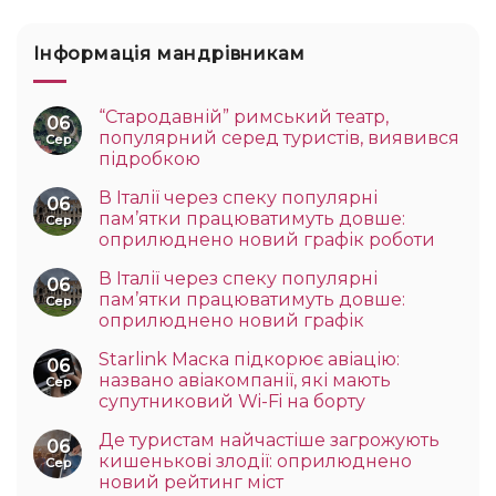
Інформація мандрівникам
“Стародавній” римський театр,
06
популярний серед туристів, виявився
Сер
підробкою
В Італії через спеку популярні
06
пам’ятки працюватимуть довше:
Сер
оприлюднено новий графік роботи
В Італії через спеку популярні
06
пам’ятки працюватимуть довше:
Сер
оприлюднено новий графік
Starlink Маска підкорює авіацію:
06
названо авіакомпанії, які мають
Сер
супутниковий Wi-Fi на борту
Де туристам найчастіше загрожують
06
кишенькові злодії: оприлюднено
Сер
новий рейтинг міст