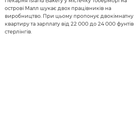
Пекарня Island Bakery у містечку Тоберморі на
острові Малл шукає двох працівників на
виробництво. При цьому пропонує двокімнатну
квартиру та зарплату від 22 000 до 24 000 фунтів
стерлінгів.