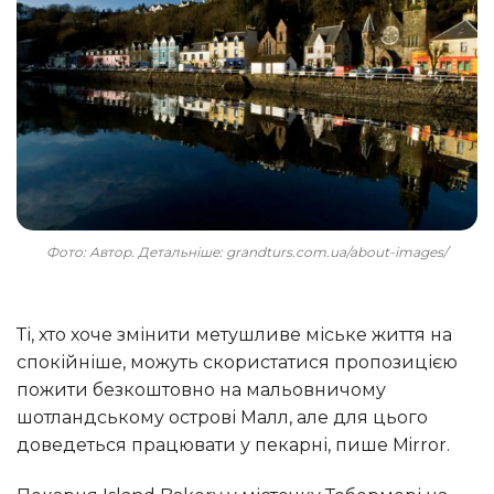
Фото: Автор. Детальніше: grandturs.com.ua/about-images/
Ті, хто хоче змінити метушливе міське життя на
спокійніше, можуть скористатися пропозицією
пожити безкоштовно на мальовничому
шотландському острові Малл, але для цього
доведеться працювати у пекарні, пише Mirror.