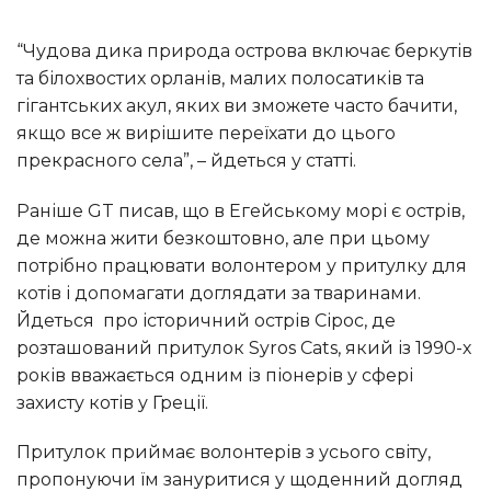
“Чудова дика природа острова включає беркутів
та білохвостих орланів, малих полосатиків та
гігантських акул, яких ви зможете часто бачити,
якщо все ж вирішите переїхати до цього
прекрасного села”, – йдеться у статті.
Раніше GT писав, що в Егейському морі є острів,
де можна жити безкоштовно, але при цьому
потрібно працювати волонтером у притулку для
котів і допомагати доглядати за тваринами.
Йдеться про історичний острів Сірос, де
розташований притулок Syros Cats, який із 1990-х
років вважається одним із піонерів у сфері
захисту котів у Греції.
Притулок приймає волонтерів з усього світу,
пропонуючи їм зануритися у щоденний догляд