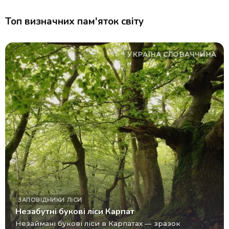
Топ визначних пам'яток світу
УКРАЇНА
СЛОВАЧЧИНА
ЗАПОВІДНИКИ
ЛІСИ
Незабутні букові ліси Карпат
Незаймані букові ліси в Карпатах — зразок