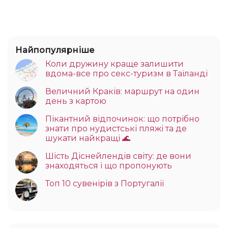
Найпопулярніше
Коли дружину краще залишити
вдома-все про секс-туризм в Таїланді
Величний Краків: маршрут на один
день з картою
Пікантний відпочинок: що потрібно
знати про нудистські пляжі та де
шукати найкращі 🌊
Шість Діснейлендів світу: де вони
знаходяться і що пропонують
Топ 10 сувенірів з Португалії