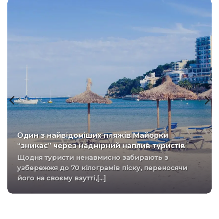
Один з найвідоміших пляжів Майорки
“зникає” через надмірний наплив туристів
Щодня туристи ненавмисно забирають з
узбережжя до 70 кілограмів піску, переносячи
його на своєму взутті,[...]