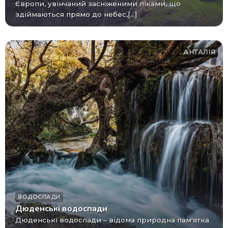
Європи, увінчаний засніженими піками, що
здіймаються прямо до небес,[...]
АНТАЛІЯ
ВОДОСПАДИ
Дюденські водоспади
Дюденські водоспади – відома природна пам'ятка