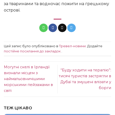
за тваринами та водночас пожити на грецькому
острові.
Цей запис було опубліковано в
Тревел-новини
. Додайте
постійне посилання до закладок
.
Могутні скелі в Ірландії
“Буду ходити на терапію”:
визнали місцем з
тисячі туристів застрягли в
наймальовничішими
Дубаї та змушені влізати у
морськими пейзажами в
борги
світі
ТЕЖ ЦІКАВО