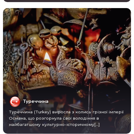
Туреччина
Туреччина (Turkey) виросла з колись грізної імперії
Османа, що розгорнула свої володіння в
найбагатшому культурно-історичному[...]