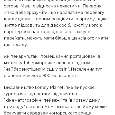
острові Малл є відносно нечастими. Пекарня
чітко дала зрозуміти, що надаватиме перевагу
кандидатам, готовим розділити квартиру, адже
житло підходить для двох осіб. Тож ті, у кого є
партнер або партнерка, які також хочуть
переїхати, можуть мати більше шансів отримати
цю посаду.
Як пекарня, так і помешкання розташовані в
містечку Тоберморі, яке визнане одним із
“найбарвистіших місць у світі”. Населення тут
становить всього 900 мешканців.
Видавництво Lonely Planet, яке випускає
туристичні путівники, відзначило
“кінематографічні пейзажі” та “виразну дику
природу” острова. Утім, визнало, що йому може
бракувати середземноморського сонця.