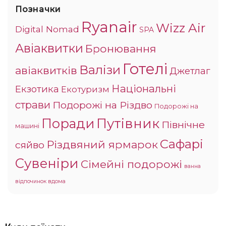
Позначки
Ryanair
Wizz Air
Digital Nomad
SPA
Авіаквитки
Бронювання
Готелі
Валізи
авіаквитків
Джетлаг
Національні
Екзотика
Екотуризм
страви
Подорожі на Різдво
Подорожі на
Поради
Путівник
Північне
машині
Сафарі
Різдвяний ярмарок
сяйво
Сувеніри
Сімейні подорожі
ванна
відпочинок вдома