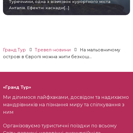
Туреччини, одна з візитівок курортного міста
Анталія. Ефектні каскади[...]
Гранд Тур
Тревел-новини
На мальовничому
острові в Європі можна жити безкош...
«Гранд Тур»
Ми ділимося лайфхаками, досвідом та надихаємо
мандрівників на пізнання миру та спілкування з
ним
Організовуємо туристичні поїздки по всьому