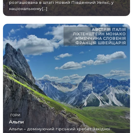
розташована в штаті Новий Південний Уельс, у
національному[...]
АВСТРІЯ
ІТАЛІЯ
ЛІХТЕНШТЕЙН
МОНАКО
НІМЕЧЧИНА
СЛОВЕНІЯ
ФРАНЦІЯ
ШВЕЙЦАРІЯ
ГОРИ
Альпи
Альпи – домінуючий гірський хребет Західної