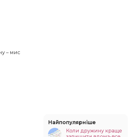
Найпопулярніше
Коли дружину краще
залишити вдома-все