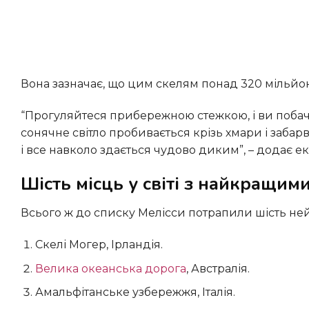
Вона зазначає, що цим скелям понад 320 мільйон
“Прогуляйтеся прибережною стежкою, і ви побачите, як пейзаж змінюється з кожним кроком. В один момент
сонячне світло пробивається крізь хмари і забарв
і все навколо здається чудово диким”, – додає ек
Шість місць у світі з найкращи
Всього ж до списку Мелісси потрапили шість ней
Скелі Могер, Ірландія.
Велика океанська дорога
, Австралія.
Амальфітанське узбережжя, Італія.