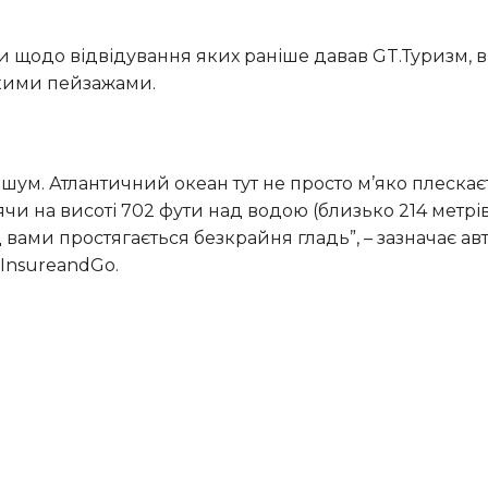
ькими пейзажами.
ячи на висоті 702 фути над водою (близько 214 метрів 
ед вами простягається безкрайня гладь”, – зазначає ав
 InsureandGo.