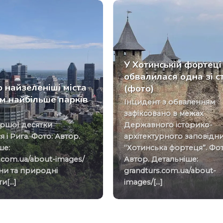
У Хотинській фортеці
обвалилася одна зі ст
 найзеленіші міста
(фото)
там найбільше парків
Інцидент з обваленням
зафіксовано в межах
Державного історико-
 і Рига. Фото: Автор.
архітектурного заповідн
ше:
“Хотинська фортеця”. Фот
.com.ua/about-images/
Автор. Детальніше:
они та природні
grandturs.com.ua/about-
[...]
images/[...]