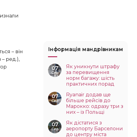
Інформація мандрівникам
– ред.),
Як уникнути штрафу
тор
07
за перевищення
Сер
норм багажу: шість
практичних порад
Ryanair додав ще
07
більше рейсів до
Сер
Марокко: одразу три з
них – із Польщі
Як дістатися з
07
аеропорту Барселони
Сер
до центру міста