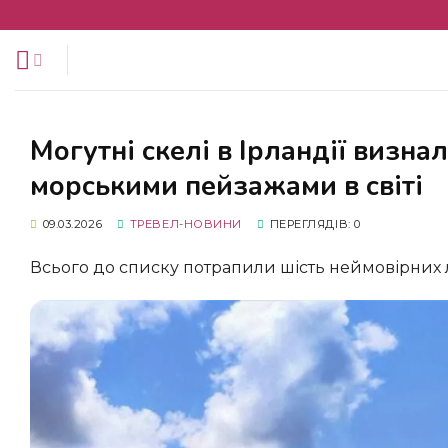
Перейти
до
змісту
Могутні скелі в Ірландії визнали місцем з наймальовничішими
морськими пейзажами в світі
09.03.2026
ТРЕВЕЛ-НОВИНИ
ПЕРЕГЛЯДІВ: 0
Всього до списку потрапили шість неймовірних л