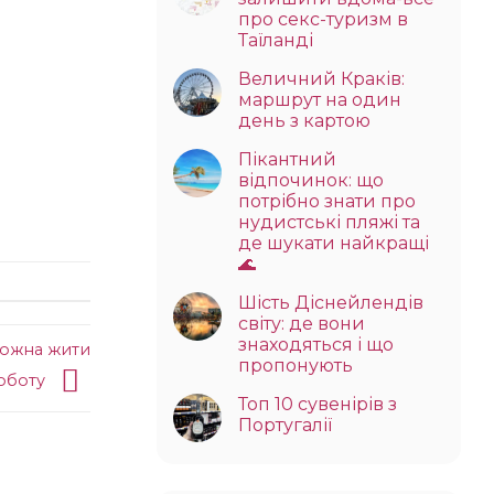
про секс-туризм в
Таїланді
Величний Краків:
маршрут на один
день з картою
Пікантний
відпочинок: що
потрібно знати про
нудистські пляжі та
де шукати найкращі
🌊
Шість Діснейлендів
світу: де вони
знаходяться і що
можна жити
пропонують
роботу
Топ 10 сувенірів з
Португалії