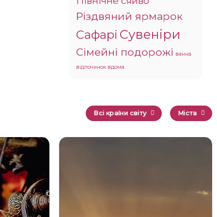
Північне сяйво
Різдвяний ярмарок
Сувеніри
Сафарі
Сімейні подорожі
ванна
відпочинок вдома
Всі країни світу
Міста