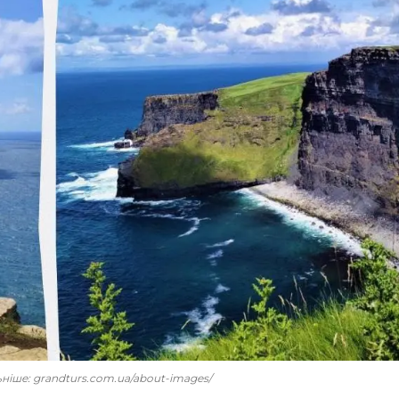
льніше: grandturs.com.ua/about-images/