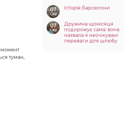
Історія Барселони
07
Сер
Дружина щомісяця
07
подорожує сама: вона
Сер
назвала 4 неочікувані
переваги для шлюбу
ься туман,