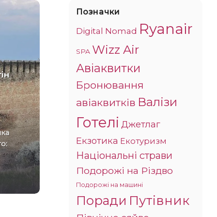
Позначки
Ryanair
Digital Nomad
Wizz Air
SPA
Авіаквитки
ін
Бронювання
Курорт-привид: у мережі
Валізи
авіаквитків
показали, який вигляд
зараз має Кирилівка під
Готелі
Джетлаг
окупацією РФ
ика
Екзотика
Екотуризм
о:
У період до широкомасштабної
Національні страви
війни Кирилівка у цей час
традиційно починала активну
Подорожі на Різдво
підготовку до нового[...]
Подорожі на машині
Поради
Путівник