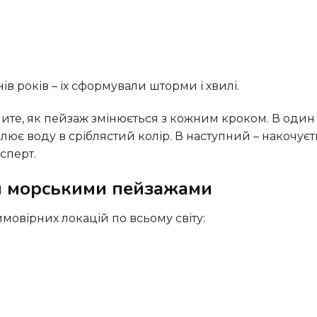
ів років – їх сформували шторми і хвилі.
лює воду в сріблястий колір. В наступний – накочуєт
сперт.
ми морськими пейзажами
мовірних локацій по всьому світу: