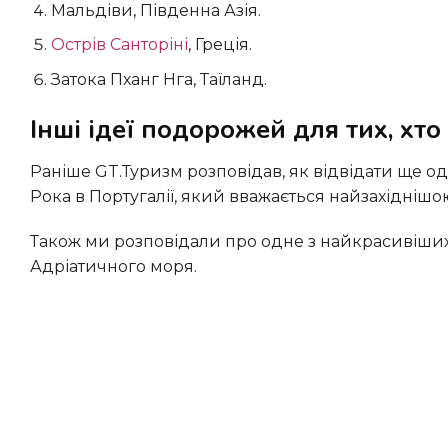
Мальдіви, Південна Азія.
Острів Санторіні
, Греція.
Затока Пханг Нга, Таїланд.
Інші ідеї подорожей для тих, хто
Раніше GT.Туризм розповідав, як відвідати ще одну мальовничу локацію на березі Атлантичного океану – мис
Рока в Португалії, який вважається найзахідніш
Також ми розповідали про одне з найкрасивіших місць Італії – містечко Поліньяно-а-Маре на березі
Адріатичного моря.