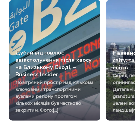
Дубай відновлює
Названо
авіасполучення після хаосу
світу: 
на Близькому Сході, –
і лісів
Business Insider
Серед першої десятки
Повітряний простір над кількома
опинилася
ключовими транспортними
Детальні
вузлами регіону протягом
grandturs
кількох місяців був частково
Зелені з
закритим. Фото:[...]
ландшафти