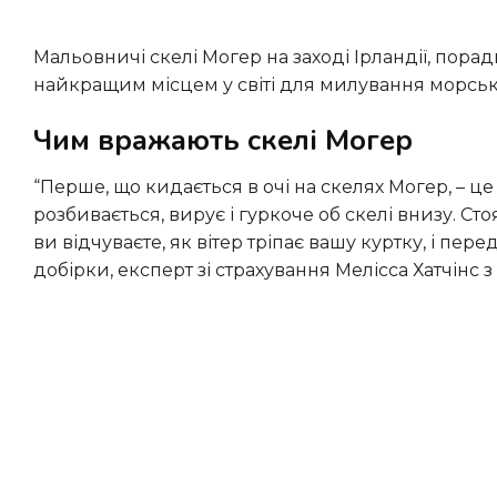
Мальовничі скелі Могер на заході Ірландії, поради щодо відвідування яких раніше давав GT.Туризм, визнали
найкращим місцем у світі для милування морс
Чим вражають скелі Могер
“Перше, що кидається в очі на скелях Могер, – це шум. Атлантичний океан тут не просто м’яко плескається – він
розбивається, вирує і гуркоче об скелі внизу. Сто
ви відчуваєте, як вітер тріпає вашу куртку, і пер
добірки, експерт зі страхування Мелісса Хатчінс з