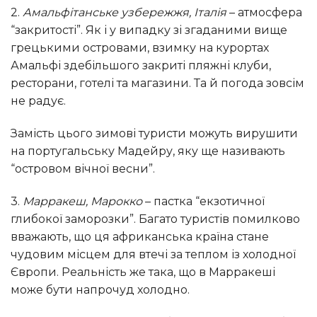
2.
Амальфітанське узбережжя, Італія
– атмосфера
“закритості”. Як і у випадку зі згаданими вище
грецькими островами, взимку на курортах
Амальфі здебільшого закриті пляжні клуби,
ресторани, готелі та магазини. Та й погода зовсім
не радує.
Замість цього зимові туристи можуть вирушити
на португальську Мадейру, яку ще називають
“островом вічної весни”.
3.
Марракеш, Марокко
– пастка “екзотичної
глибокої заморозки”. Багато туристів помилково
вважають, що ця африканська країна стане
чудовим місцем для втечі за теплом із холодної
Європи. Реальність же така, що в Марракеші
може бути напрочуд холодно.