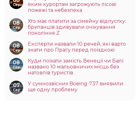
08
яким курортам загрожують лісові
Сер
пожежі та небезпека
Хто має платити за сімейну відпустку:
08
британців здивували очікування
Сер
покоління Z
Експерти назвали 10 речей, які варто
08
знати про Прагу перед поїздкою
Сер
Куди поїхати замість Венеції чи Балі:
08
названо 10 мальовничих місць без
Сер
натовпів туристів
У сумнозвісних Boeing-737 виявили
07
ще одну проблему
Сер