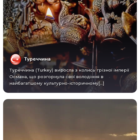
Туреччина
Туреччина (Turkey) виросла з колись грізної імперії
Османа, що розгорнула свої володіння в
найбагатшому культурно-історичному[...]