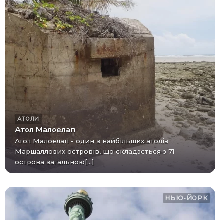
АТОЛИ
Атол Малоелап
Атол Малоелап - один з найбільших атолів
Маршаллових островів, що складається з 71
острова загальною[...]
НЬЮ-ЙОРК