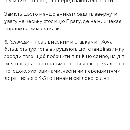
великий натовп”, – попереджають експерти.
Замість цього мандрівникам радять звернути
увагу на чеську столицю Прагу, де на них чекає
справжня зимова казка.
6.
Ісландія
– “гра з високими ставками”. Хоча
більшість туристів вирушають до Ісландії взимку
заради того, щоб побачити північне сяйво, на ділі
їхня поїздка часто затьмарюється екстремальною
погодою, хуртовинами, частими перекриттями
доріг і всього 4-5 годинами світлового дня.