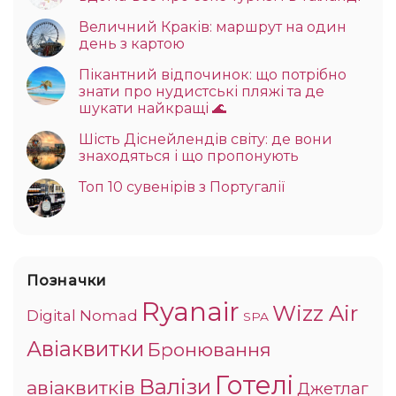
Величний Краків: маршрут на один
день з картою
Пікантний відпочинок: що потрібно
знати про нудистські пляжі та де
шукати найкращі 🌊
Шість Діснейлендів світу: де вони
знаходяться і що пропонують
Топ 10 сувенірів з Португалії
Позначки
Ryanair
Wizz Air
Digital Nomad
SPA
Авіаквитки
Бронювання
Готелі
Валізи
авіаквитків
Джетлаг