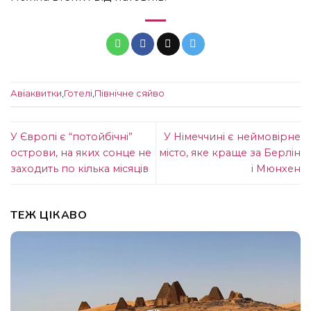
Авіаквитки
,
Готелі
,
Північне сяйво
У Європі є “потойбічні”
У Німеччині є неймовірне
острови, на яких сонце не
місто, яке краще за Берлін
заходить по кілька місяців
і Мюнхен
ТЕЖ ЦІКАВО