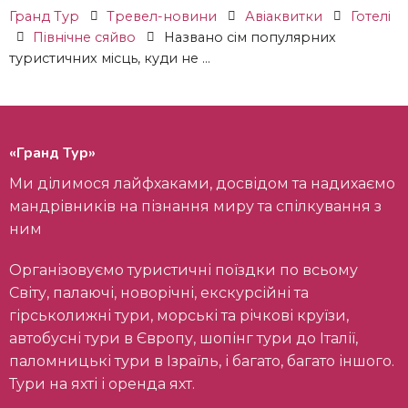
Гранд Тур
Тревел-новини
Авіаквитки
Готелі
Північне сяйво
Названо сім популярних
туристичних місць, куди не ...
«Гранд Тур»
Ми ділимося лайфхаками, досвідом та надихаємо
мандрівників на пізнання миру та спілкування з
ним
Організовуємо туристичні поїздки по всьому
Світу, палаючі, новорічні, екскурсійні та
гірськолижні тури, морські та річкові круїзи,
автобусні тури в Європу, шопінг тури до Італії,
паломницькі тури в Ізраїль, і багато, багато іншого.
Тури на яхті і оренда яхт.