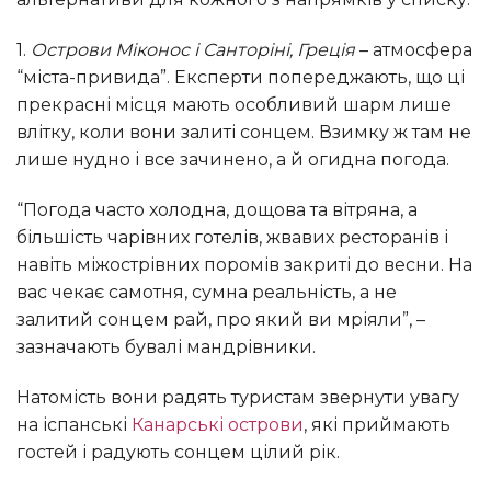
1.
Острови Міконос і Санторіні, Греція
– атмосфера
“міста-привида”. Експерти попереджають, що ці
прекрасні місця мають особливий шарм лише
влітку, коли вони залиті сонцем. Взимку ж там не
лише нудно і все зачинено, а й огидна погода.
“Погода часто холодна, дощова та вітряна, а
більшість чарівних готелів, жвавих ресторанів і
навіть міжострівних поромів закриті до весни. На
вас чекає самотня, сумна реальність, а не
залитий сонцем рай, про який ви мріяли”, –
зазначають бувалі мандрівники.
Натомість вони радять туристам звернути увагу
на іспанські
Канарські острови
, які приймають
гостей і радують сонцем цілий рік.