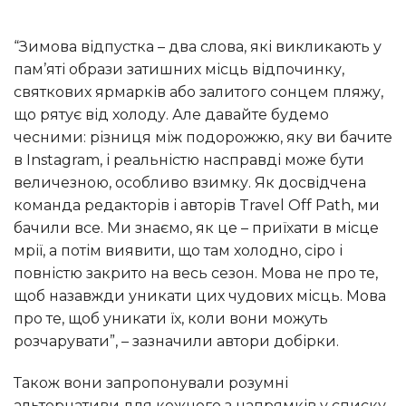
“Зимова відпустка – два слова, які викликають у
пам’яті образи затишних місць відпочинку,
святкових ярмарків або залитого сонцем пляжу,
що рятує від холоду. Але давайте будемо
чесними: різниця між подорожжю, яку ви бачите
в Instagram, і реальністю насправді може бути
величезною, особливо взимку. Як досвідчена
команда редакторів і авторів Travel Off Path, ми
бачили все. Ми знаємо, як це – приїхати в місце
мрії, а потім виявити, що там холодно, сіро і
повністю закрито на весь сезон. Мова не про те,
щоб назавжди уникати цих чудових місць. Мова
про те, щоб уникати їх, коли вони можуть
розчарувати”, – зазначили автори добірки.
Також вони запропонували розумні
альтернативи для кожного з напрямків у списку.