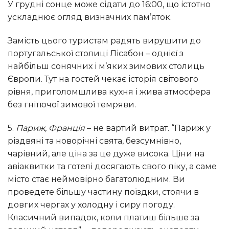
У грудні сонце може сідати до 16:00, що істотно
ускладнює огляд визначних пам’яток.
Замість цього туристам радять вирушити до
португальської столиці Лісабон – однієї з
найбільш сонячних і м’яких зимових столиць
Європи. Тут на гостей чекає історія світового
рівня, приголомшлива кухня і жива атмосфера
без гнітючої зимової темряви.
5.
Париж, Франція
– не вартий витрат. “Париж у
різдвяні та новорічні свята, безсумнівно,
чарівний, але ціна за це дуже висока. Ціни на
авіаквитки та готелі досягають свого піку, а саме
місто стає неймовірно багатолюдним. Ви
проведете більшу частину поїздки, стоячи в
довгих чергах у холодну і сиру погоду.
Класичний випадок, коли платиш більше за