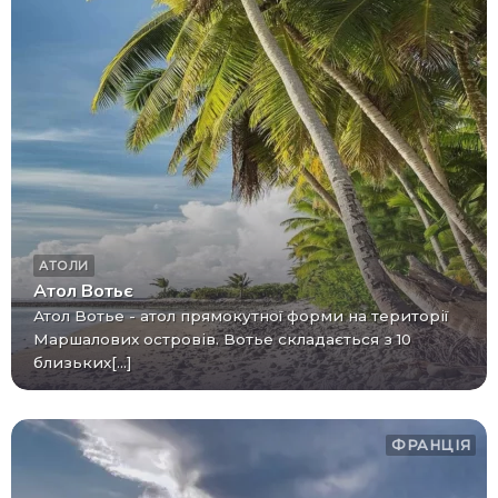
АТОЛИ
Атол Вотьє
Атол Вотье - атол прямокутної форми на території
Маршалових островів. Вотье складається з 10
близьких[...]
ФРАНЦІЯ