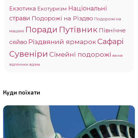
Національні
Екзотика
Екотуризм
страви
Подорожі на Різдво
Подорожі на
Поради
Путівник
Північне
машині
Сафарі
Різдвяний ярмарок
сяйво
Сувеніри
Сімейні подорожі
ванна
відпочинок вдома
Куди поїхати