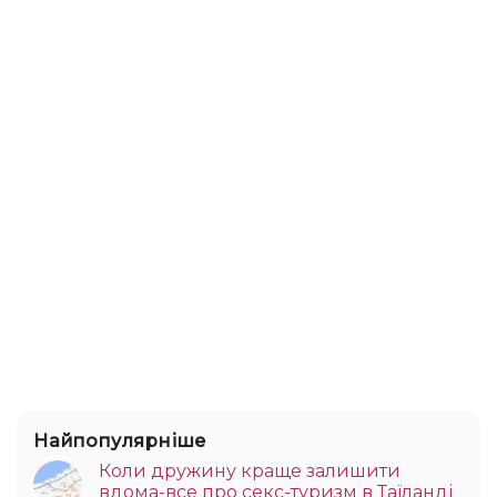
Найпопулярніше
Коли дружину краще залишити
вдома-все про секс-туризм в Таїланді