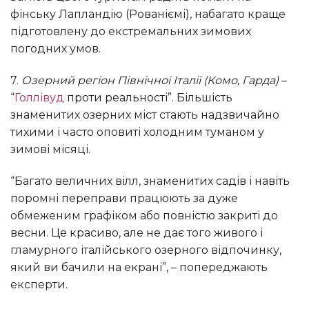
фінську Лапландію (Рованіємі), набагато краще
підготовлену до екстремальних зимових
погодних умов.
7.
Озерний регіон Північної Італії (Комо, Гарда)
–
“
Голлівуд
проти реальності”. Більшість
знаменитих озерних міст стають надзвичайно
тихими і часто оповиті холодним туманом у
зимові місяці.
“Багато величних вілл, знаменитих садів і навіть
поромні переправи працюють за дуже
обмеженим графіком або повністю закриті до
весни. Це красиво, але не дає того живого і
гламурного італійського озерного відпочинку,
який ви бачили на екрані”, – попереджають
експерти.