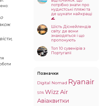
відпочинок: що
потрібно знати про
ено:
нудистські пляжі та
де шукати найкращі
🌊
акож
Шість Діснейлендів
світу: де вони
знаходяться і що
вісти,
пропонують
Топ 10 сувенірів з
Португалії
роботи
Позначки
Ryanair
Digital Nomad
Wizz Air
SPA
Авіаквитки