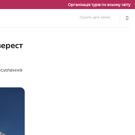
Організація турів по всьому світу
Оцініть цей запис
верест