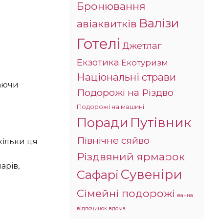
Бронювання
Валізи
авіаквитків
Готелі
Джетлаг
Екзотика
Екотуризм
Національні страви
Подорожі на Різдво
Подорожі на машині
Поради
Путівник
Північне сяйво
Різдвяний ярмарок
арів,
Сувеніри
Сафарі
Сімейні подорожі
ванна
відпочинок вдома