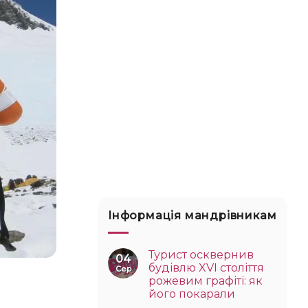
Інформація мандрівникам
Турист осквернив
04
будівлю XVI століття
Сер
рожевим графіті: як
його покарали