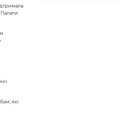
 Палати
о