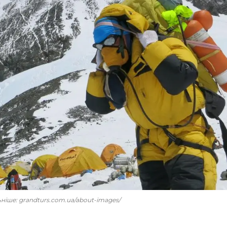
льніше: grandturs.com.ua/about-images/