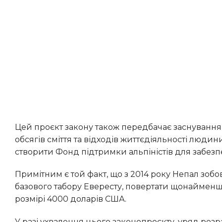
Цей проєкт закону також передбачає заснування Департаменту з охорони довкілля, метою якого є скорочення
обсягів сміття та відходів життєдіяльності людин
створити Фонд підтримки альпіністів для забез
Примітним є той факт, що з 2014 року Непал зобов’язує кожного учасника експедиції, що підіймається вище
базового табору Евересту, повертати щонайменше
розмірі 4000 доларів США.
У разі ухвалення цього законопроєкту, уряд розраховує трансформувати заставу на безповоротний збір,