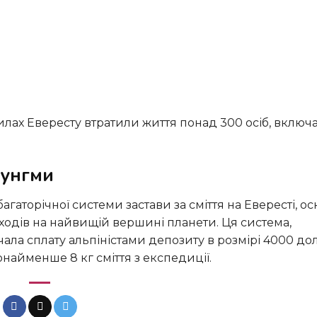
лунгми
дходів на найвищій вершині планети. Ця система,
ла сплату альпіністами депозиту в розмірі 4000 дол
айменше 8 кг сміття з експедиції.