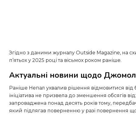
Згідно з даними журналу Outside Magazine, на схилах Евересту втратили життя понад 300 осіб, включаючи
п’ятьох у 2025 році та вісьмох роком раніше.
Актуальні новини щодо Джомо
Раніше Непал ухвалив рішення відмовитися від багаторічної системи застави за сміття на Евересті, оскільки ця
ініціатива не призвела до зменшення обсягів ві
запроваджена понад десять років тому, передбача
який підлягав поверненню у разі повернення щон