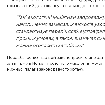
призначений для фінансування заходів з охорони
“Такі екологічні ініціативи запроваджуються у відповідь на зростаючу критику щодо
накопичення замерзлих відходів узд
стандартизує перелік осіб, відповідал
гірських умовах, а також визначає річ
можна оголосити загиблою.”
Передбачається, що цей законопроєкт стане однією з наймасштабніших ревізій регулятивних норм для
альпінізму в Непалі, проте його ухвалення може
нижньої палати законодавчого органу.