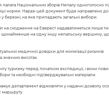
кіші норми. Наразі цей документ буде направлено до
я у березні, на яке припадають загальні вибори.
м щонайменше на одну іншу непальську вершину, щ
 значних висотах.
бори та необхідні підтверджувальні матеріали.
с маршруту.