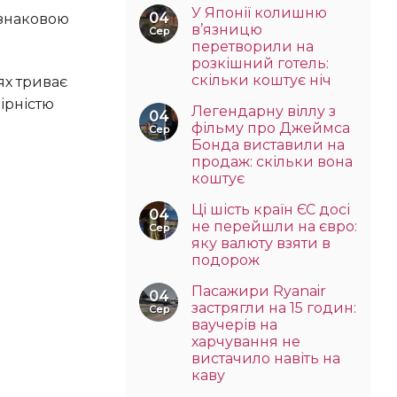
У Японії колишню
04
в’язницю
Сер
перетворили на
розкішний готель:
скільки коштує ніч
ірністю
Легендарну віллу з
04
фільму про Джеймса
Сер
Бонда виставили на
продаж: скільки вона
коштує
Ці шість країн ЄС досі
04
не перейшли на євро:
Сер
яку валюту взяти в
подорож
Пасажири Ryanair
04
застрягли на 15 годин:
Сер
ваучерів на
харчування не
вистачило навіть на
каву