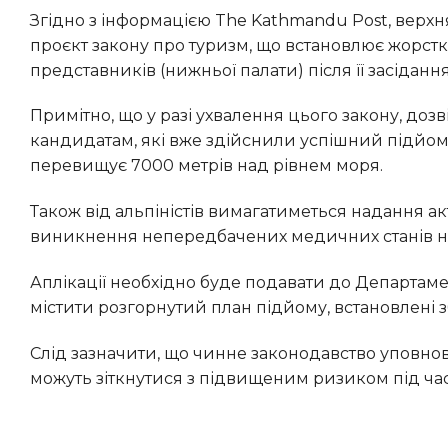
Згідно з інформацією The Kathmandu Post, верхня палата Національних зборів Непалу одноголосно підтримала
проєкт закону про туризм, що встановлює жорст
представників (нижньої палати) після її засіданн
Примітно, що у разі ухвалення цього закону, дозвіл на сходження на Еверест надаватиметься лише тим
кандидатам, які вже здійснили успішний підйо
перевищує 7000 метрів над рівнем моря.
Також від альпіністів вимагатиметься надання актуальної медичної довідки для мінімізації ризиків
виникнення непередбачених медичних станів на
Аплікації необхідно буде подавати до Департаменту туризму перед початком експедиції, і вони повинні
містити розгорнутий план підйому, встановлені з
Слід зазначити, що чинне законодавство уповноважує департамент відмовляти у наданні дозволу особам, які
можуть зіткнутися з підвищеним ризиком під ча