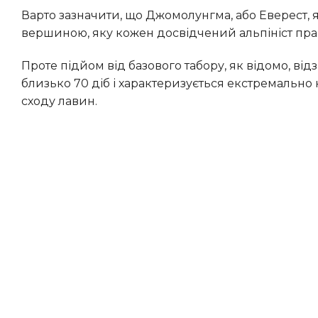
Варто зазначити, що Джомолунгма, або Еверест, яка височіє на понад 8800 метрів над рівнем моря, є знаковою
вершиною, яку кожен досвідчений альпініст праг
Проте підйом від базового табору, як відомо, відзначається винятковою складністю. Зазвичай цей шлях триває
близько 70 діб і характеризується екстремальн
сходу лавин.