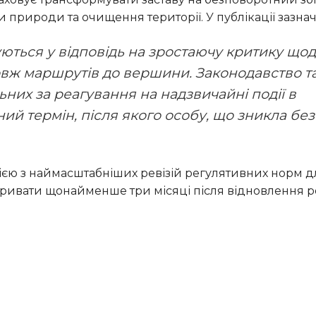
 природи та очищення території. У публікації зазнач
овж маршрутів до вершини. Законодавство т
ьних за реагування на надзвичайні події в
ний термін, після якого особу, що зникла без
 тривати щонайменше три місяці після відновлення 