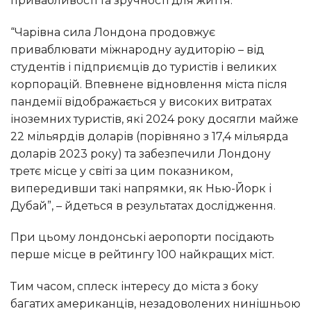
привабливості та зручності для життя.
“Чарівна сила Лондона продовжує
приваблювати міжнародну аудиторію – від
студентів і підприємців до туристів і великих
корпорацій. Впевнене відновлення міста після
пандемії відображається у високих витратах
іноземних туристів, які 2024 року досягли майже
22 мільярдів доларів (порівняно з 17,4 мільярда
доларів 2023 року) та забезпечили Лондону
третє місце у світі за цим показником,
випередивши такі напрямки, як Нью-Йорк і
Дубай”, – йдеться в результатах дослідження.
При цьому лондонські аеропорти посідають
перше місце в рейтингу 100 найкращих міст.
Тим часом, сплеск інтересу до міста з боку
багатих американців, незадоволених нинішньою