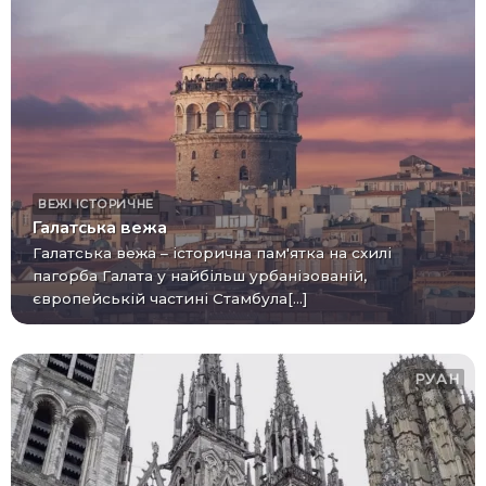
ВЕЖІ
ІСТОРИЧНЕ
Галатська вежа
Галатська вежа – історична пам'ятка на схилі
пагорба Галата у найбільш урбанізованій,
європейській частині Стамбула[...]
РУАН