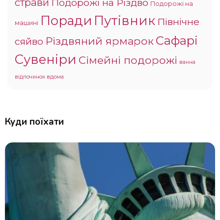
страви
Подорожі на Різдво
Подорожі на
Поради
Путівник
Північне
машині
Сафарі
Різдвяний ярмарок
сяйво
Сувеніри
Сімейні подорожі
ванна
відпочинок вдома
Куди поїхати