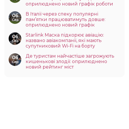
оприлюднено новий графік роботи
В Італії через спеку популярні
06
пам’ятки працюватимуть довше:
Сер
оприлюднено новий графік
Starlink Маска підкорює авіацію:
06
названо авіакомпанії, які мають
Сер
супутниковий Wi-Fi на борту
Де туристам найчастіше загрожують
06
кишенькові злодії: оприлюднено
Сер
новий рейтинг міст