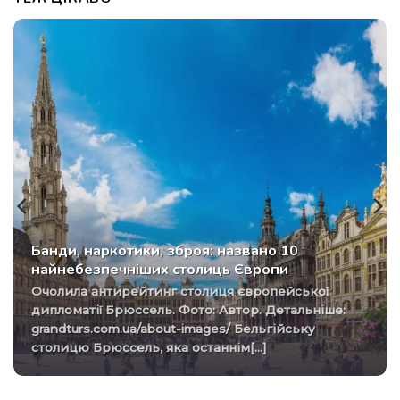
Банди, наркотики, зброя: названо 10
найнебезпечніших столиць Європи
Очолила антирейтинг столиця європейської
дипломатії Брюссель. Фото: Автор. Детальніше:
grandturs.com.ua/about-images/ Бельгійську
столицю Брюссель, яка останнім[...]