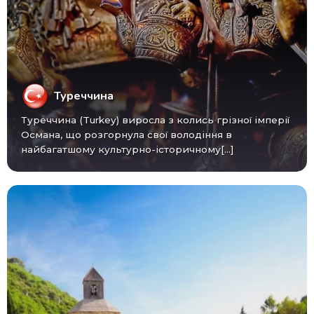
Туреччина
Туреччина (Turkey) виросла з колись грізної імперії
Османа, що розгорнула свої володіння в
найбагатшому культурно-історичному[...]