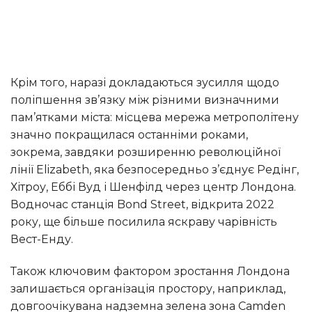
Крім того, наразі докладаються зусилля щодо
поліпшення зв’язку між різними визначними
пам’ятками міста: місцева мережа метрополітену
значно покращилася останніми роками,
зокрема, завдяки розширенню революційної
лінії Elizabeth, яка безпосередньо з’єднує Редінг,
Хітроу, Еббі Вуд і Шенфілд через центр Лондона.
Водночас станція Bond Street, відкрита 2022
року, ще більше посилила яскраву чарівність
Вест-Енду.
Також ключовим фактором зростання Лондона
залишається організація простору, наприклад,
довгоочікувана надземна зелена зона Camden