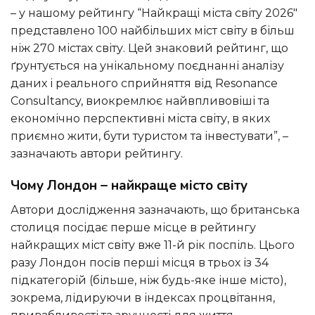
– у нашому рейтингу “Найкращі міста світу 2026″
представлено 100 найбільших міст світу в більш
ніж 270 містах світу. Цей знаковий рейтинг, що
ґрунтується на унікальному поєднанні аналізу
даних і реального сприйняття від Resonance
Consultancy, виокремлює найвпливовіші та
економічно перспективні міста світу, в яких
приємно жити, бути туристом та інвестувати”, –
зазначають автори рейтингу.
Чому Лондон – найкраще місто світу
Автори дослідження зазначають, що британська
столиця посідає перше місце в рейтингу
найкращих міст світу вже 11-й рік поспіль. Цього
разу Лондон посів перші місця в трьох із 34
підкатегорій (більше, ніж будь-яке інше місто),
зокрема, лідируючи в індексах процвітання,