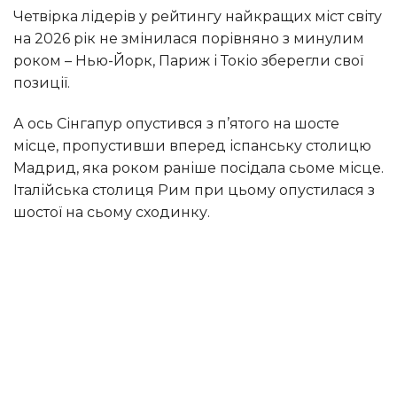
Четвірка лідерів у рейтингу найкращих міст світу
на 2026 рік не змінилася порівняно з минулим
роком – Нью-Йорк, Париж і Токіо зберегли свої
позиції.
А ось Сінгапур опустився з п’ятого на шосте
місце, пропустивши вперед іспанську столицю
Мадрид, яка роком раніше посідала сьоме місце.
Італійська столиця Рим при цьому опустилася з
шостої на сьому сходинку.