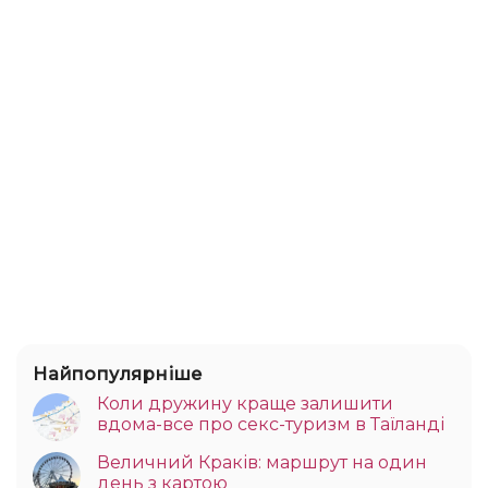
Найпопулярніше
Коли дружину краще залишити
вдома-все про секс-туризм в Таїланді
Величний Краків: маршрут на один
день з картою