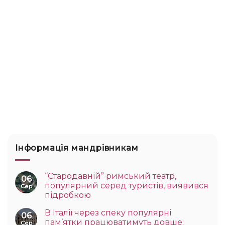
Інформація мандрівникам
“Стародавній” римський театр,
06
популярний серед туристів, виявився
Сер
підробкою
В Італії через спеку популярні
06
пам’ятки працюватимуть довше:
Сер