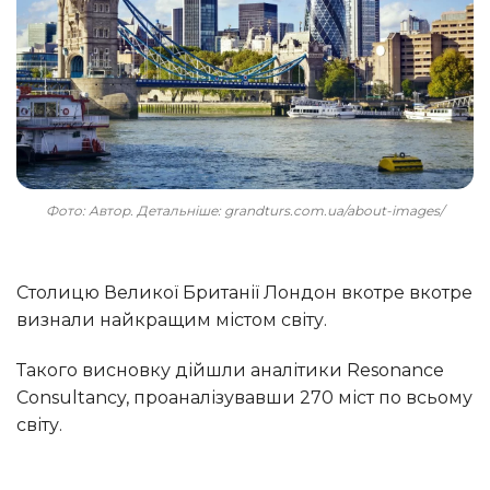
Фото: Автор. Детальніше: grandturs.com.ua/about-images/
Столицю Великої Британії Лондон вкотре вкотре
визнали найкращим містом світу.
Такого висновку дійшли аналітики Resonance
Consultancy, проаналізувавши 270 міст по всьому
світу.