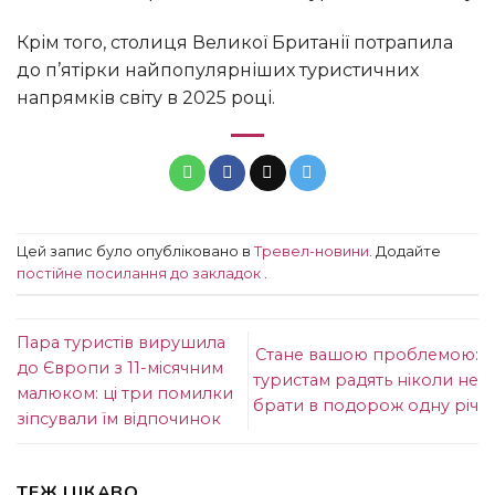
Крім того, столиця Великої Британії потрапила
до п’ятірки найпопулярніших туристичних
напрямків світу в 2025 році.
Цей запис було опубліковано в
Тревел-новини
. Додайте
постійне посилання до закладок
.
Пара туристів вирушила
Стане вашою проблемою:
до Європи з 11-місячним
туристам радять ніколи не
малюком: ці три помилки
брати в подорож одну річ
зіпсували їм відпочинок
ТЕЖ ЦІКАВО