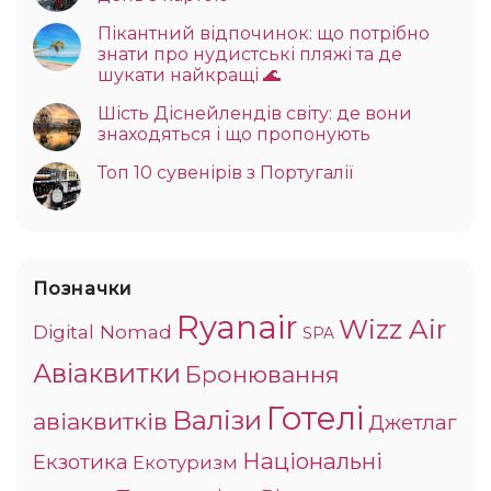
Пікантний відпочинок: що потрібно
знати про нудистські пляжі та де
шукати найкращі 🌊
Шість Діснейлендів світу: де вони
знаходяться і що пропонують
Топ 10 сувенірів з Португалії
Позначки
Ryanair
Wizz Air
Digital Nomad
SPA
Авіаквитки
Бронювання
Готелі
Валізи
авіаквитків
Джетлаг
Національні
Екзотика
Екотуризм