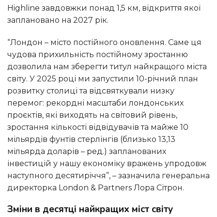
Highline завдовжки понад 1,5 км, відкриття якої
заплановано на 2027 рік.
“Лондон – місто постійного оновлення. Саме ця
чудова прихильність постійному зростанню
дозволила нам зберегти титул найкращого міста
світу. У 2025 році ми запустили 10-річний план
розвитку столиці та відсвяткували низку
перемог: рекордні масштаби лондонських
проєктів, які виходять на світовий рівень,
зростання кількості відвідувачів та майже 10
мільярдів фунтів стерлінгів (близько 13,13
мільярда доларів – ред.) запланованих
інвестицій у нашу економіку вражень упродовж
наступного десятиріччя”, – зазначила генеральна
директорка London & Partners Лора Сітрон.
Зміни в десятці найкращих міст світу