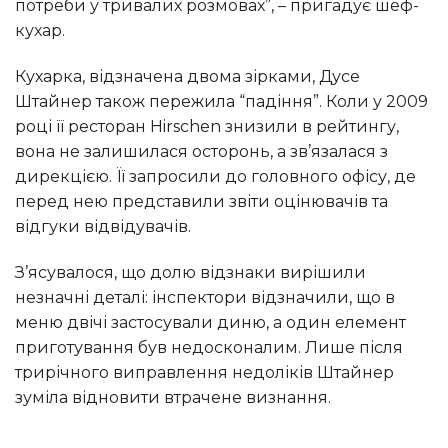
потреби у тривалих розмовах”, – пригадує шеф-
кухар.
Кухарка, відзначена двома зірками, Дусе
Штайнер також пережила “падіння”. Коли у 2009
році її ресторан Hirschen знизили в рейтингу,
вона не залишилася осторонь, а зв’язалася з
дирекцією. Її запросили до головного офісу, де
перед нею представили звіти оцінювачів та
відгуки відвідувачів.
З’ясувалося, що долю відзнаки вирішили
незначні деталі: інспектори відзначили, що в
меню двічі застосували диню, а один елемент
приготування був недосконалим. Лише після
трирічного виправлення недоліків Штайнер
зуміла відновити втрачене визнання.