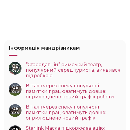
Інформація мандрівникам
“Стародавній” римський театр,
06
популярний серед туристів, виявився
Сер
підробкою
В Італії через спеку популярні
06
пам’ятки працюватимуть довше:
Сер
оприлюднено новий графік роботи
В Італії через спеку популярні
06
пам’ятки працюватимуть довше:
Сер
оприлюднено новий графік
Starlink Маска підкорює авіацію:
06