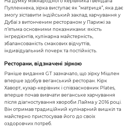
На думку міжнародного керівника Гвендала
Пулленнека, зірка виступає як “матриця”, яка дає
змогу зіставити індійський заклад харчування у
Дубаї з витонченим рестораном у Парижі за
п’ятьма основними показниками: якість
інгредієнтів, кулінарна майстерність,
збалансованість смакових відчуттів,
індивідуальний почерк та постійність.
Ресторани, відзначені зіркою
Раніше видання GT зазначало, що зірку Мішлен
вперше здобув веганський ресторан. Кірк
Хаворт, кухар-керівник і співзасновник Plates,
вперше почав вивчати веганське харчування
після діагностування хвороби Лайма у 2016 році.
Він отримав традиційний кулінарний вишкіл та
майстерно пристосував його до своїх
оздоровчих потреб.