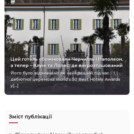
Цей готель обожнювали Черчилль і Наполеон,
а тепер – Клуні та Лопес: де він розташований
Його було відзначено як найкращий під час
дебютної церемонії World’s 50 Best Hotels Awards
у[...]
Зміст публікації