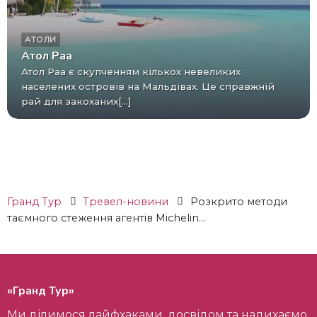
АТОЛИ
Атол Раа
Атол Раа є скупченням кількох невеликих
населених островів на Мальдівах. Це справжній
рай для закоханих[...]
Гранд Тур
Тревел-новини
Розкрито методи
таємного стеження агентів Michelin...
«Гранд Тур»
Ми ділимося лайфхаками, досвідом та надихаємо