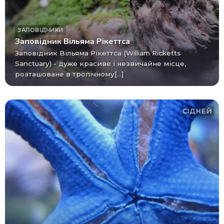
ЗАПОВІДНИКИ
Заповідник Вільяма Рікеттса
Заповідник Вільяма Рікеттса (William Ricketts
Sanctuary) - дуже красиве і незвичайне місце,
розташоване в тропічному[...]
СІДНЕЙ