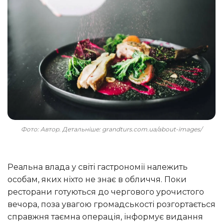
Фото: Автор. Детальніше: grandturs.com.ua/about-images/
Реальна влада у світі гастрономії належить
особам, яких ніхто не знає в обличчя. Поки
ресторани готуються до чергового урочистого
вечора, поза увагою громадськості розгортається
справжня таємна операція, інформує видання