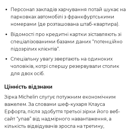
Персонал закладів харчування потай шукає на
парковках автомобілі з франкфуртськими
номерами (де розташована штаб-квартира).
Відомості про кредитні картки зіставляють зі
спеціалізованими базами даних “потенційно
підозрілих клієнтів”.
Спеціальну увагу звертають на одиноких
чоловіків, котрі спершу резервували столик
для двох осіб.
Цінність відзнаки
Зірка Michelin слугує потужним економічним
важелем. За словами шеф-кухаря Клауса
Ерфорта, після здобуття третьої зірки його веб-
сайт “упав” від надмірного навантаження, а
кількість відвідувачів зросла на третину,