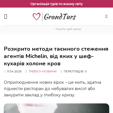
Перейти
Організація турів по всьому світу
до
змісту
Оцініть цей запис
Розкрито методи таємного стеження
агентів Michelin, від яких у шеф-
кухарів холоне кров
11.04.2026
ТРЕВЕЛ-НОВИНИ
ПЕРЕГЛЯДІВ: 0
Оприлюднення нових зірок – це мить, здатна
піднести ресторан до небувалих висот або
занурити заклад у глибоку кризу.