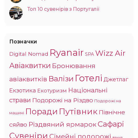
Топ 10 сувенірів з Португалії
Позначки
Ryanair
Wizz Air
Digital Nomad
SPA
Авіаквитки
Бронювання
Готелі
Валізи
авіаквитків
Джетлаг
Національні
Екзотика
Екотуризм
страви
Подорожі на Різдво
Подорожі на
Поради
Путівник
Північне
машині
Сафарі
Різдвяний ярмарок
сяйво
Сувеніри
Сімейні подорожі
ванна