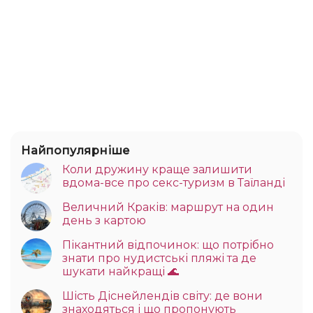
Найпопулярніше
Коли дружину краще залишити
вдома-все про секс-туризм в Таїланді
Величний Краків: маршрут на один
день з картою
Пікантний відпочинок: що потрібно
знати про нудистські пляжі та де
шукати найкращі 🌊
Шість Діснейлендів світу: де вони
знаходяться і що пропонують