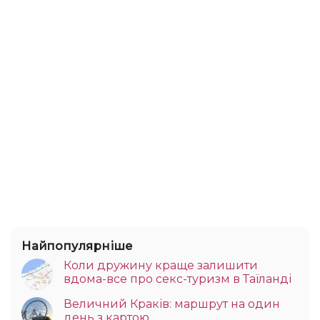
Найпопулярніше
Коли дружину краще залишити
вдома-все про секс-туризм в Таїланді
Величний Краків: маршрут на один
день з картою