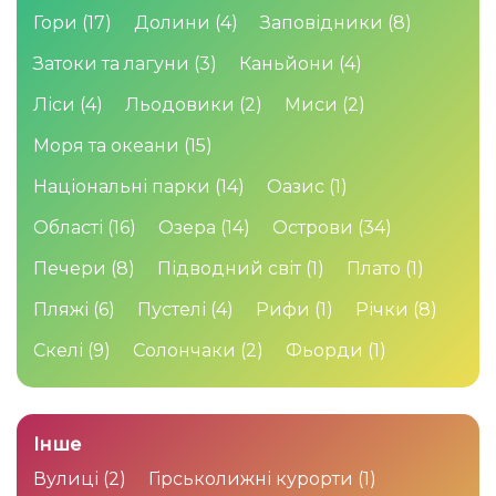
Гори
(17)
Долини
(4)
Заповідники
(8)
Затоки та лагуни
(3)
Каньйони
(4)
Ліси
(4)
Льодовики
(2)
Миси
(2)
Моря та океани
(15)
Національні парки
(14)
Оазис
(1)
Області
(16)
Озера
(14)
Острови
(34)
Печери
(8)
Підводний світ
(1)
Плато
(1)
Пляжі
(6)
Пустелі
(4)
Рифи
(1)
Річки
(8)
Скелі
(9)
Солончаки
(2)
Фьорди
(1)
Інше
Вулиці
(2)
Гірськолижні курорти
(1)