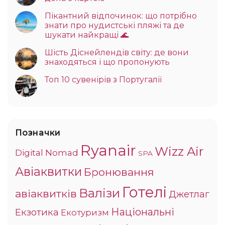
Пікантний відпочинок: що потрібно
знати про нудистські пляжі та де
шукати найкращі 🌊
Шість Діснейлендів світу: де вони
знаходяться і що пропонують
Топ 10 сувенірів з Португалії
Позначки
Ryanair
Wizz Air
Digital Nomad
SPA
Авіаквитки
Бронювання
Готелі
Валізи
авіаквитків
Джетлаг
Національні
Екзотика
Екотуризм