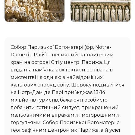
Собор Паризької Богоматері (фр. Notre-
Dame de Paris) – величний католицький
храм на острові Сіті у центрі Парижа. Ця
видатна пам’ятка архітектури оспівана в
мистецтві і є однією з найвідоміших
культових споруд світу. Щороку подивитися
на Нотр-Дам де Парі приїжджає 13-14
мільйонів туристів, бажаючи особисто
побачити готичний силует, прикрашений
мальовничими вітражами і моторошними
горгульями. Собор Паризької Богоматері є
географічним центром як Парижа, а й усієї