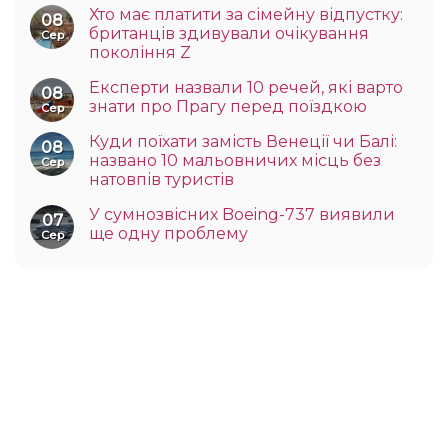
Хто має платити за сімейну відпустку:
08
британців здивували очікування
Сер
покоління Z
Експерти назвали 10 речей, які варто
08
знати про Прагу перед поїздкою
Сер
Куди поїхати замість Венеції чи Балі:
08
названо 10 мальовничих місць без
Сер
натовпів туристів
У сумнозвісних Boeing-737 виявили
07
ще одну проблему
Сер