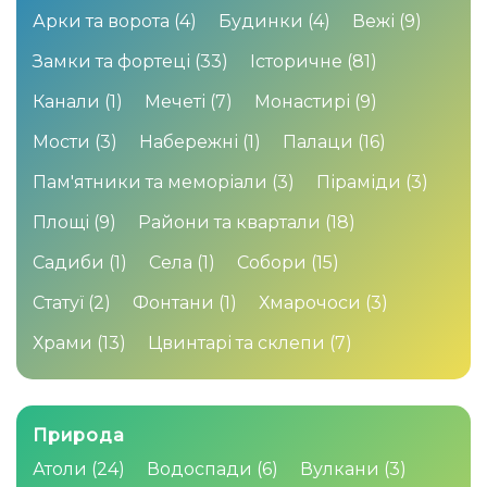
Арки та ворота
(4)
Будинки
(4)
Вежі
(9)
Замки та фортеці
(33)
Історичне
(81)
Канали
(1)
Мечеті
(7)
Монастирі
(9)
Мости
(3)
Набережні
(1)
Палаци
(16)
Пам'ятники та меморіали
(3)
Піраміди
(3)
Площі
(9)
Райони та квартали
(18)
Садиби
(1)
Села
(1)
Собори
(15)
Статуї
(2)
Фонтани
(1)
Хмарочоси
(3)
Храми
(13)
Цвинтарі та склепи
(7)
Природа
Атоли
(24)
Водоспади
(6)
Вулкани
(3)