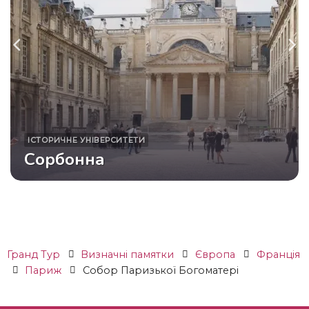
ІСТОРИЧНЕ
УНІВЕРСИТЕТИ
Сорбонна
Гранд Тур
Визначні памятки
Європа
Франція
Париж
Собор Паризької Богоматері