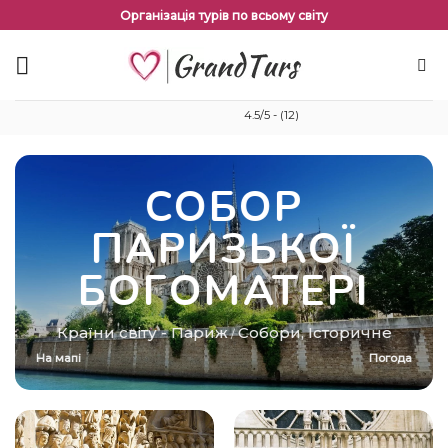
Перейти
Організація турів по всьому світу
до
змісту
4.5/5 - (12)
СОБОР
ПАРИЗЬКОЇ
БОГОМАТЕРІ
Країни світу
-
Париж
Собори
,
Історичне
/
На мапі
Погода