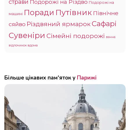
страви
Подорожі на Різдво
Подорожі на
Поради
Путівник
Північне
машині
Сафарі
Різдвяний ярмарок
сяйво
Сувеніри
Сімейні подорожі
ванна
відпочинок вдома
Більше цікавих пам'яток у
Парижі