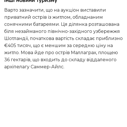
Інші новини туризму
Варто зазначити, що на аукціон виставили
приватний острів із житлом, обладнаним
сонячними батареями. Ця ділянка розташована
біля незайманого північно-західного узбережжя
Шотландії, початкова вартість складає приблизно
€405 тисяч, що є меншим за середню ціну на
житло. Мова йде про острів Маллаграх, площею
36 гектарів, що входить до складу віддаленого
архіпелагу Саммер-Айлс.