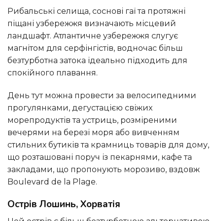
Рибальські селища, соснові гаї та протяжні
піщані узбережжя визначають місцевий
ландшафт. Атлантичне узбережжя слугує
магнітом для серфінгістів, водночас більш
безтурботна затока ідеально підходить для
спокійного плавання.
День тут можна провести за велосипедними
прогулянками, дегустацією свіжих
морепродуктів та устриць, розміреними
вечерями на березі моря або вивченням
стильних бутиків та крамниць товарів для дому,
що розташовані поруч із пекарнями, кафе та
закладами, що пропонують морозиво, вздовж
Boulevard de la Plage.
Острів Лошинь, Хорватія