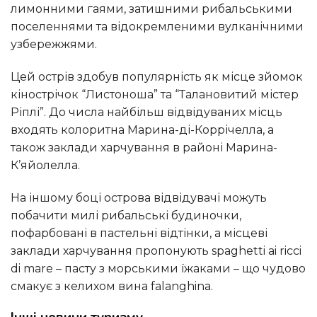
лимонними гаями, затишними рибальськими
поселеннями та відокремленими вулканічними
узбережжями.
Цей острів здобув популярність як місце зйомок
кінострічок “Листоноша” та “Талановитий містер
Ріплі”. До числа найбільш відвідуваних місць
входять колоритна Марина-ді-Коррічелла, а
також заклади харчування в районі Марина-
К’яйолелла.
На іншому боці острова відвідувачі можуть
побачити милі рибальські будиночки,
пофарбовані в пастельні відтінки, а місцеві
заклади харчування пропонують spaghetti ai ricci
di mare – пасту з морськими їжаками – що чудово
смакує з келихом вина falanghina.