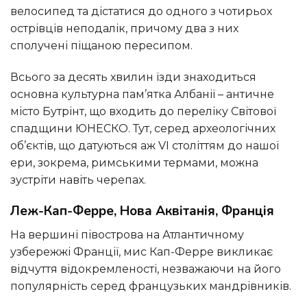
велосипед та дістатися до одного з чотирьох
острівців неподалік, причому два з них
сполучені піщаною пересипом.
Всього за десять хвилин їзди знаходиться
основна культурна пам’ятка Албанії – античне
місто Бутрінт, що входить до переліку Світової
спадщини ЮНЕСКО. Тут, серед археологічних
об’єктів, що датуються аж VI століттям до нашої
ери, зокрема, римськими термами, можна
зустріти навіть черепах.
Леж-Кап-Ферре, Нова Аквітанія, Франція
На вершині півострова на Атлантичному
узбережжі Франції, мис Кап-Ферре викликає
відчуття відокремленості, незважаючи на його
популярність серед французьких мандрівників.