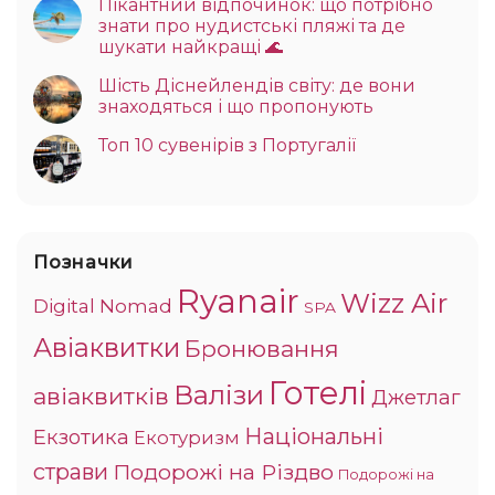
Пікантний відпочинок: що потрібно
знати про нудистські пляжі та де
шукати найкращі 🌊
Шість Діснейлендів світу: де вони
знаходяться і що пропонують
Топ 10 сувенірів з Португалії
Позначки
Ryanair
Wizz Air
Digital Nomad
SPA
Авіаквитки
Бронювання
Готелі
Валізи
авіаквитків
Джетлаг
Національні
Екзотика
Екотуризм
страви
Подорожі на Різдво
Подорожі на