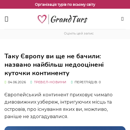
Перейти
Організація турів по всьому світу
до
змісту
Оцініть цей запис
Таку Європу ви ще не бачили:
названо найбільш недооцінені
куточки континенту
04.06.2026
ТРЕВЕЛ-НОВИНИ
ПЕРЕГЛЯДІВ: 0
Європейський континент приховує чимало
дивовижних узбереж, інтригуючих місць та
островів, про існування яких ви, можливо,
раніше не здогадувалися.