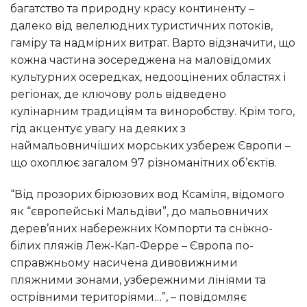
багатство та природну красу континенту –
далеко від велелюдних туристичних потоків,
гаміру та надмірних витрат. Варто відзначити, що
кожна частина зосереджена на маловідомих
культурних осередках, недооцінених областях і
регіонах, де ключову роль відведено
кулінарним традиціям та виноробству. Крім того,
гід акцентує увагу на деяких з
наймальовничіших морських узбереж Європи –
що охоплює загалом 97 різноманітних об’єктів.
“Від прозорих бірюзових вод Ксаміля, відомого
як “європейські Мальдіви”, до мальовничих
дерев’яних набережних Компорти та сніжно-
білих пляжів Леж-Кап-Ферре – Європа по-
справжньому насичена дивовижними
пляжними зонами, узбережними лініями та
острівними територіями…”, – повідомляє