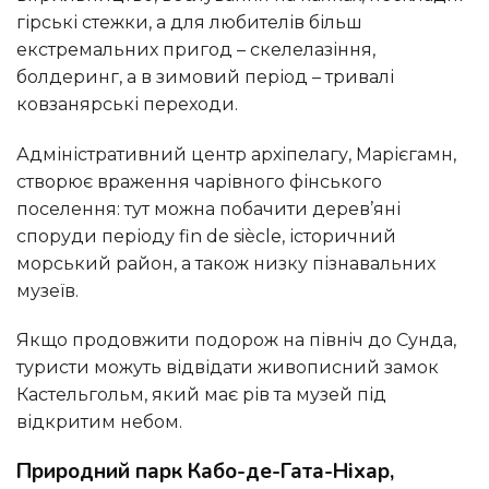
гірські стежки, а для любителів більш
екстремальних пригод – скелелазіння,
болдеринг, а в зимовий період – тривалі
ковзанярські переходи.
Адміністративний центр архіпелагу, Марієгамн,
створює враження чарівного фінського
поселення: тут можна побачити дерев’яні
споруди періоду fin de siècle, історичний
морський район, а також низку пізнавальних
музеїв.
Якщо продовжити подорож на північ до Сунда,
туристи можуть відвідати живописний замок
Кастельгольм, який має рів та музей під
відкритим небом.
Природний парк Кабо-де-Гата-Ніхар,