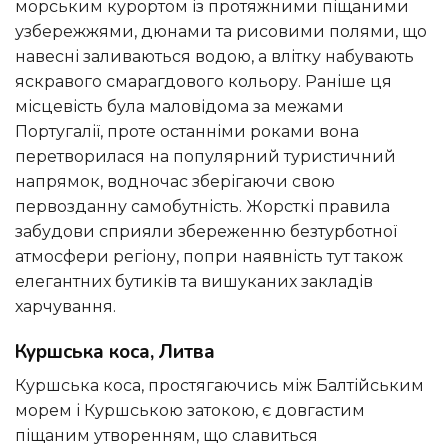
морським курортом із протяжними піщаними
узбережжями, дюнами та рисовими полями, що
навесні заливаються водою, а влітку набувають
яскравого смарагдового кольору. Раніше ця
місцевість була маловідома за межами
Португалії, проте останніми роками вона
перетворилася на популярний туристичний
напрямок, водночас зберігаючи свою
первозданну самобутність. Жорсткі правила
забудови сприяли збереженню безтурботної
атмосфери регіону, попри наявність тут також
елегантних бутиків та вишуканих закладів
харчування.
Куршська коса, Литва
Куршська коса, простягаючись між Балтійським
морем і Куршською затокою, є довгастим
піщаним утворенням, що славиться