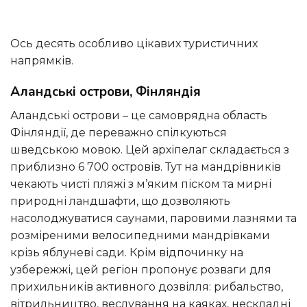
Ось десять особливо цікавих туристичних
напрямків.
Аландські острови, Фінляндія
Аландські острови – це самоврядна область
Фінляндії, де переважно спілкуються
шведською мовою. Цей архіпелаг складається з
приблизно 6 700 островів. Тут на мандрівників
чекають чисті пляжі з м’яким піском та мирні
природні ландшафти, що дозволяють
насолоджуватися саунами, паровими лазнями та
розміреними велосипедними мандрівками
крізь яблуневі сади. Крім відпочинку на
узбережжі, цей регіон пропонує розваги для
прихильників активного дозвілля: рибальство,
вітрильництво, веслування на каяках, нескладні