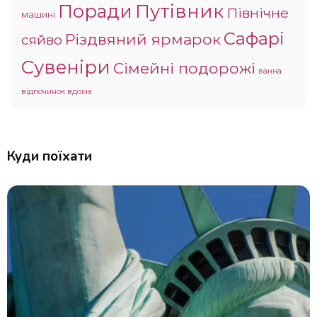
Поради
Путівник
Північне
машині
Сафарі
Різдвяний ярмарок
сяйво
Сувеніри
Сімейні подорожі
ванна
відпочинок вдома
Куди поїхати