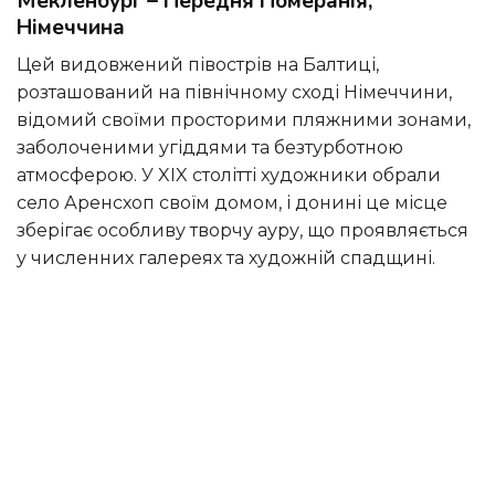
Мекленбург – Передня Померанія,
Німеччина
Цей видовжений півострів на Балтиці,
розташований на північному сході Німеччини,
відомий своїми просторими пляжними зонами,
заболоченими угіддями та безтурботною
атмосферою. У XIX столітті художники обрали
село Аренсхоп своїм домом, і донині це місце
зберігає особливу творчу ауру, що проявляється
у численних галереях та художній спадщині.