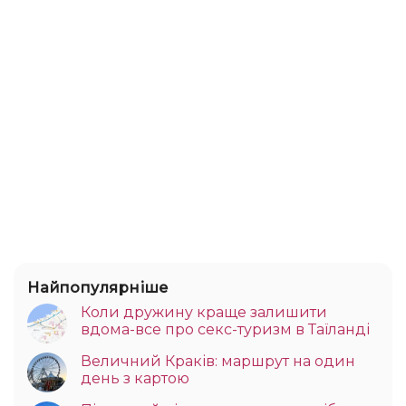
Найпопулярніше
Коли дружину краще залишити
вдома-все про секс-туризм в Таїланді
Величний Краків: маршрут на один
день з картою