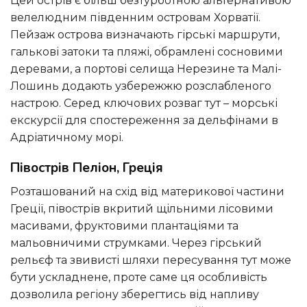
Цей острів є більш безтурботною альтернативою
велелюдним південним островам Хорватії.
Пейзаж острова визначають гірські маршрути,
галькові затоки та пляжі, обрамлені сосновими
деревами, а портові селища Нерезине та Малі-
Лошинь додають узбережжю розслабленого
настрою. Серед ключових розваг тут – морські
екскурсії для спостереження за дельфінами в
Адріатичному морі.
Півострів Пеліон, Греція
Розташований на схід від материкової частини
Греції, півострів вкритий щільними лісовими
масивами, фруктовими плантаціями та
мальовничими струмками. Через гірський
рельєф та звивисті шляхи пересування тут може
бути ускладнене, проте саме ця особливість
дозволила регіону зберегтись від напливу