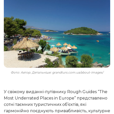
Фото: Автор. Детальніше: grandturs.com.ua/about-images/
У свіжому виданні-путівнику Rough Guides “The
Most Underrated Places in Europe” представлено
сотні таємних туристичних об’єктів, які
гармонійно поєднують привабливість, культурне