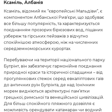
Ксаміль, Албанія
Ксаміль, відомий як “європейські Мальдіви”, є
компонентом Албанської Рив’єри, що здобуває
все більшу популярність, та характеризується
поєднанням прозорих бірюзових вод, піщаних
узбереж та гірських пейзажів з відчутно
спокійнішою атмосферою, ніж на численних
середземноморських курортах.
Перебуваючи на території національного парку
Бутрінт, він забезпечує гармонійне поєднання
природної краси та історичної спадщини – від
прогулянкових стежок серед евкаліптових гаїв
до античних руїн Бутрінта, де над Іонічним
морем видніються архітектурні пам’ятки
грецької, римської та венеційської цивілізацій.
Для більш спокійного пляжного дозвілля є
можливість орендувати катамаран чи водний