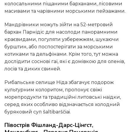
колосальними піщаними барханами, лісовими
масивами та чарівними морськими пейзажами.
Мандрівники можуть зійти на 52-метровий
бархан Парнідіс для насолоди панорамними
краєвидами, погуляти узбережжям, шукаючи
бурштин, або поспостерігати за морськими
котиками та дельфінами. Крім того, тут можна
дослідити соснові гаї, які є домівкою для оленів,
лосів та диких свиней.
Рибальське селище Ніда збагачує подорож
культурним колоритом, пропонує свіжі
морепродукти та традиційні литовські наїдки,
серед яких особливо відзначається холодний
буряковий суп šaltibarščiai.
Півострів Фішланд-Дарс-Цінгст,