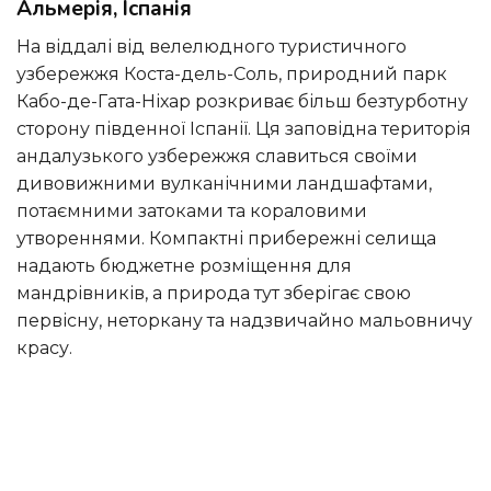
Альмерія, Іспанія
На віддалі від велелюдного туристичного
узбережжя Коста-дель-Соль, природний парк
Кабо-де-Гата-Ніхар розкриває більш безтурботну
сторону південної Іспанії. Ця заповідна територія
андалузького узбережжя славиться своїми
дивовижними вулканічними ландшафтами,
потаємними затоками та кораловими
утвореннями. Компактні прибережні селища
надають бюджетне розміщення для
мандрівників, а природа тут зберігає свою
первісну, неторкану та надзвичайно мальовничу
красу.