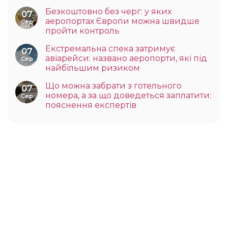
Безкоштовно без черг: у яких
07
аеропортах Європи можна швидше
Сер
пройти контроль
Екстремальна спека затримує
07
авіарейси: названо аеропорти, які під
Сер
найбільшим ризиком
Що можна забрати з готельного
07
номера, а за що доведеться заплатити:
Сер
пояснення експертів