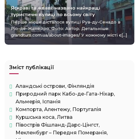
Яскраві та жваві: названо найкращі
туристичні вулиці по всьому світу
Перше місце дісталося вулиці Руа-ду-Сенадо в
Ріо-де-Жанейро. Фото: Автор. Детальніше:
grandturs.com.ua/about-images/ У кожному місті є[...]
Зміст публікації
Аландські острови, Фінляндія
Природний парк Кабо-де-Гата-Ніхар,
Альмерія, Іспанія
Компорта, Алентежу, Португалія
Куршська коса, Литва
Півострів Фішланд-Дарс-Цінгст,
Мекленбург – Передня Померанія,