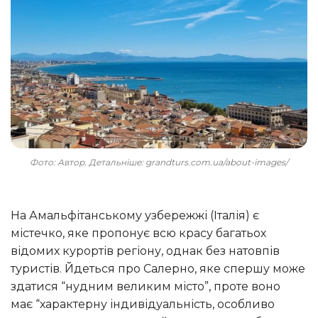
Фото: Автор. Детальніше: grandturs.com.ua/about-images/
На Амальфітанському узбережжі (Італія) є
містечко, яке пропонує всю красу багатьох
відомих курортів регіону, однак без натовпів
туристів. Йдеться про Салерно, яке спершу може
здатися “нудним великим місто”, проте воно
має “характерну індивідуальність, особливо