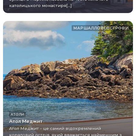
католицького монастиря[...]
МАРШАЛЛОВІ ОСТРОВИ
АТОЛИ
Атол Меджит
Атол Меджит - це самий відокремлений
кораловий острів, який вважається найменшим з