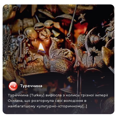
Туреччина
Туреччина (Turkey) виросла з колись грізної імперії
Османа, що розгорнула свої володіння в
найбагатшому культурно-історичному[...]