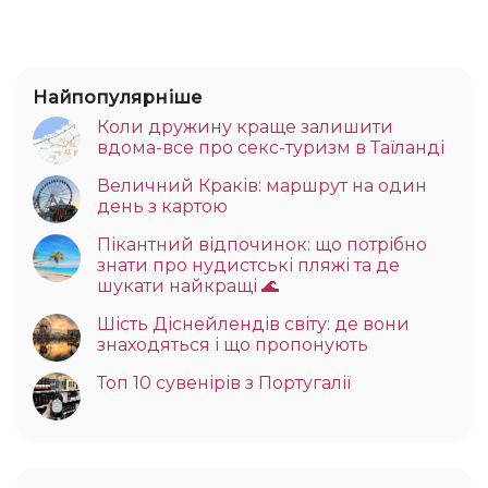
Найпопулярніше
Коли дружину краще залишити
вдома-все про секс-туризм в Таїланді
Величний Краків: маршрут на один
день з картою
Пікантний відпочинок: що потрібно
знати про нудистські пляжі та де
шукати найкращі 🌊
Шість Діснейлендів світу: де вони
знаходяться і що пропонують
Топ 10 сувенірів з Португалії