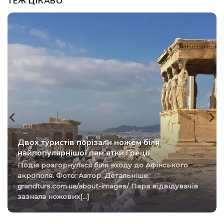
ТЕЖ ЦІКАВО
Двох туристів порізали ножем біля
найпопулярнішої пам’ятки Греції
Подія розгорнулася біля входу до Афінського
акрополя. Фото: Автор. Детальніше:
grandturs.com.ua/about-images/ Пара відвідувачів
зазнала ножових[...]