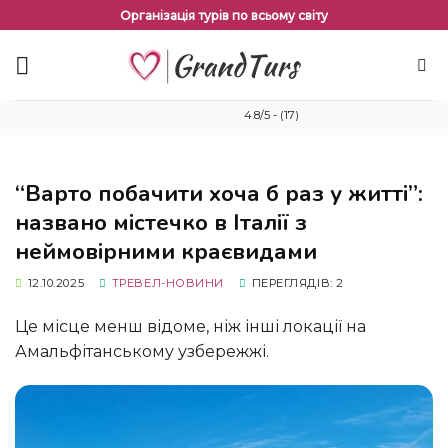
Перейти
Організація турів по всьому світу
до
змісту
4.8/5 - (17)
“Варто побачити хоча б раз у житті”:
названо містечко в Італії з
неймовірними краєвидами
12.10.2025
ТРЕВЕЛ-НОВИНИ
ПЕРЕГЛЯДІВ: 2
Це місце менш відоме, ніж інші локації на
Амальфітанському узбережжі.