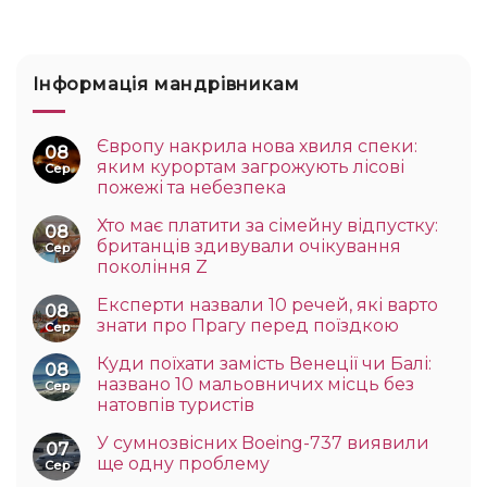
Інформація мандрівникам
Європу накрила нова хвиля спеки:
08
яким курортам загрожують лісові
Сер
пожежі та небезпека
Хто має платити за сімейну відпустку:
08
британців здивували очікування
Сер
покоління Z
Експерти назвали 10 речей, які варто
08
знати про Прагу перед поїздкою
Сер
Куди поїхати замість Венеції чи Балі:
08
названо 10 мальовничих місць без
Сер
натовпів туристів
У сумнозвісних Boeing-737 виявили
07
ще одну проблему
Сер