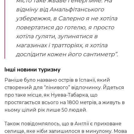
місто таке жваве і енергійне. На
відміну від Амальфітанського
узбережжя, в Салерно я не хотіла
повертатися до готелю, я просто
хотіла гуляти, зупинятися в
магазинах і тратторіях, я хотіла
дослідити кожен його сантиметр”.
Інші новини туризму
Раніше було названо острів в Іспанії, який
створений для “лінивого” відпочинку. Йдеться
про таке місце, як Нуева-Табарка, що
простягається всього на 1800 метрів, а живуть в
ньому цілий рік лише 50 людей.
Також повідомлялось, що в Англії є приховане
селище, яке ніби залишилося в минулому. Мова