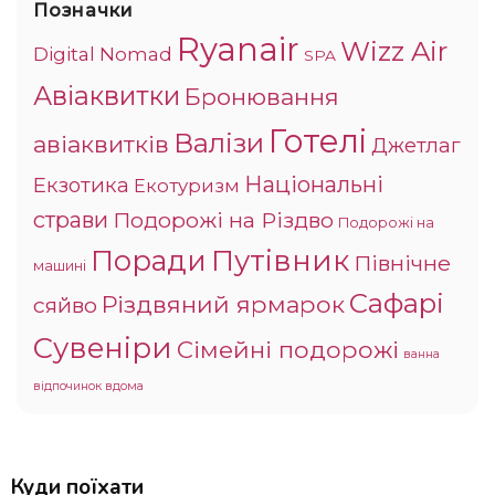
Позначки
Ryanair
Wizz Air
Digital Nomad
SPA
Авіаквитки
Бронювання
Готелі
Валізи
авіаквитків
Джетлаг
Національні
Екзотика
Екотуризм
страви
Подорожі на Різдво
Подорожі на
Поради
Путівник
Північне
машині
Сафарі
Різдвяний ярмарок
сяйво
Сувеніри
Сімейні подорожі
ванна
відпочинок вдома
Куди поїхати