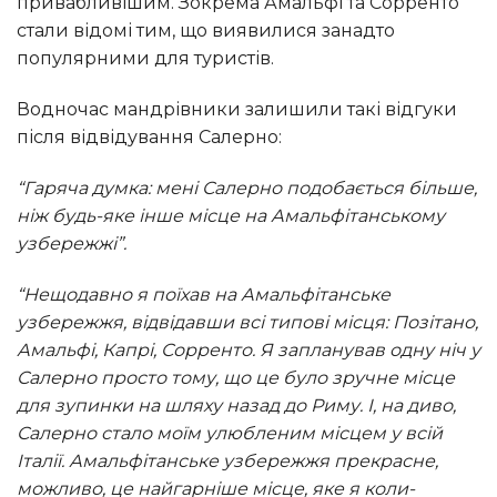
привабливішим. Зокрема Амальфі та Сорренто
стали відомі тим, що виявилися занадто
популярними для туристів.
Водночас мандрівники залишили такі відгуки
після відвідування Салерно:
“Гаряча думка: мені Салерно подобається більше,
ніж будь-яке інше місце на Амальфітанському
узбережжі”.
“Нещодавно я поїхав на Амальфітанське
узбережжя, відвідавши всі типові місця: Позітано,
Амальфі, Капрі, Сорренто. Я запланував одну ніч у
Салерно просто тому, що це було зручне місце
для зупинки на шляху назад до Риму. І, на диво,
Салерно стало моїм улюбленим місцем у всій
Італії. Амальфітанське узбережжя прекрасне,
можливо, це найгарніше місце, яке я коли-