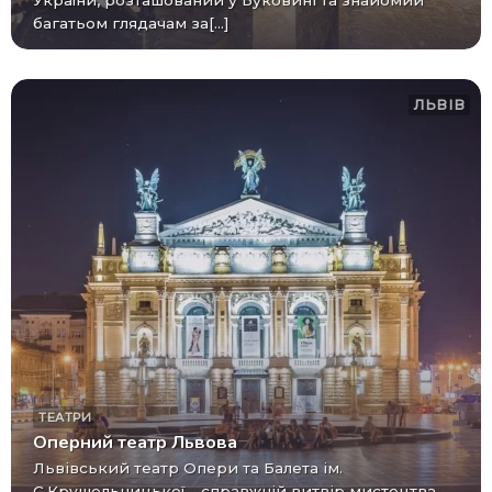
багатьом глядачам за[...]
ЛЬВІВ
ТЕАТРИ
Оперний театр Львова
Львівський театр Опери та Балета ім.
С.Крушельницької – справжній витвір мистецтва