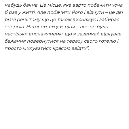
небудь бачив. Це місце, яке варто побачити хоча
б раз у житті. Але побачити його і відчути – це дві
різні речі, тому що це також виснажує і забирає
енергію. Натовпи, сходи, ціни – все це було
настільки виснажливим, що я зазвичай відчував
бажання повернутися на терасу свого готелю і
просто милуватися красою звідти”.