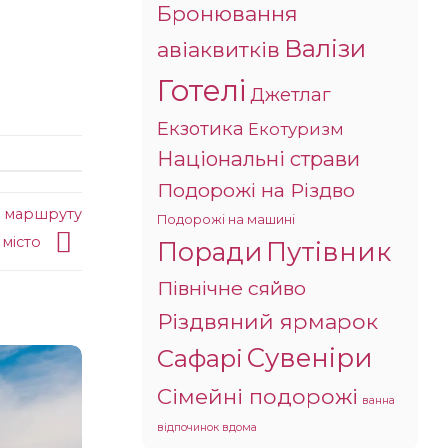
Бронювання
Валізи
авіаквитків
Готелі
Джетлаг
Екзотика
Екотуризм
Національні страви
Подорожі на Різдво
о маршруту
Подорожі на машині
 місто
Поради
Путівник
Північне сяйво
Різдвяний ярмарок
Сувеніри
Сафарі
Сімейні подорожі
ванна
відпочинок вдома