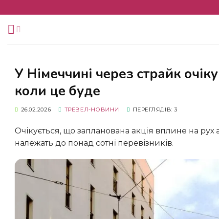
Перейти
до
змісту
У Німеччині через страйк очікують масштабні транспортні проблеми:
коли це буде
26.02.2026
ТРЕВЕЛ-НОВИНИ
ПЕРЕГЛЯДІВ: 3
Очікується, що запланована акція вплине на рух автобусів, трамваїв і приміських залізничних сполучень, що
належать до понад сотні перевізників.