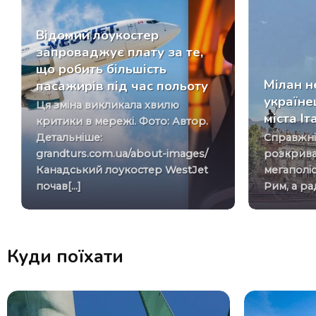
Відомий лоукостер
запроваджує плату за те,
що робить більшість
Мілан не
пасажирів під час польоту
україне
Ця зміна викликала хвилю
міста Іт
критики в мережі. Фото: Автор.
Детальніше:
Справжній дух Італії
grandturs.com.ua/about-images/
розкрива
Канадський лоукостер WestJet
мегаполіс
почав[...]
Рим, а рад
Куди поїхати