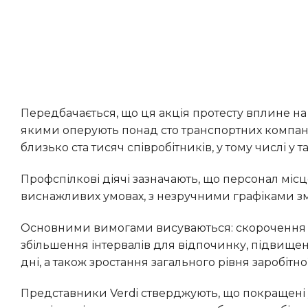
Передбачається, що ця акція протесту вплине на рух автобусів, трамваїв і приміських залізничних сполучень,
якими оперують понад сто транспортних компані
близько ста тисяч співробітників, у тому числі у 
Профспілкові діячі зазначають, що персонал місцевих транспортних підприємств змушений працювати у
виснажливих умовах, з незручними графіками змі
Основними вимогами висуваються: скорочення тривалості робочого тижня та тривалості робочих змін,
збільшення інтервалів для відпочинку, підвищенн
дні, а також зростання загального рівня заробітно
Представники Verdi стверджують, що покращені умови зайнятості сприятимуть залученню додаткових