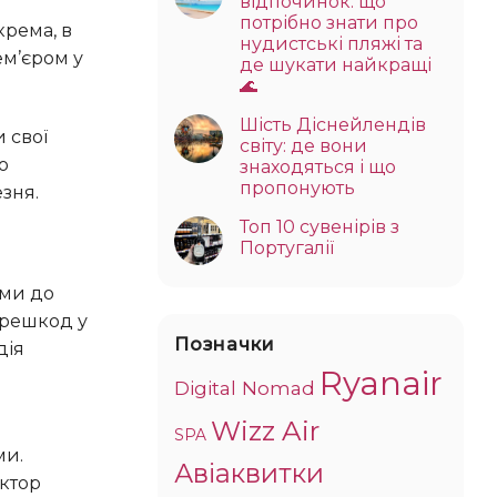
відпочинок: що
потрібно знати про
нудистські пляжі та
ем’єром у
де шукати найкращі
🌊
Шість Діснейлендів
світу: де вони
о
знаходяться і що
пропонують
зня.
Топ 10 сувенірів з
Португалії
перешкод у
Позначки
дія
Ryanair
Digital Nomad
Wizz Air
SPA
Авіаквитки
ектор