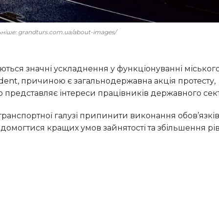
льніше: grandturs.com.ua/about-images/
dent, причиною є загальнодержавна акція протесту,
о представляє інтереси працівників державного сек
ою домогтися кращих умов зайнятості та збільшення рі