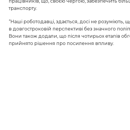
працівників, що, своєю чергою, забезпечить біль
транспорту.
“Наші роботодавці, здається, досі не розуміють, що міська транспортна система не зможе ефективно працювати
в довгостроковій перспективі без значного полі
Вони також додали, що після чотирьох етапів об
прийнято рішення про посилення впливу.