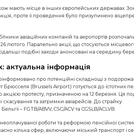
акція, проте її проведення було призупинено віцепр
 26 лютого. Паралельно акції, що стосуються місцевог
Подальші подібні заходи анонсовані на середину бере
х: актуальна інформація
 Брюсселя (Brussels Airport) готується до істотних 
ю акцією протесту, призначеною на 12 березня. Ця по
 скасування та затримки авіарейсів. До страйку
Бельгії – FGTB/ABVV, CSC/ACV та CGSLB/ACLVB.
часно кілька сфер, включаючи міський транспорт і с