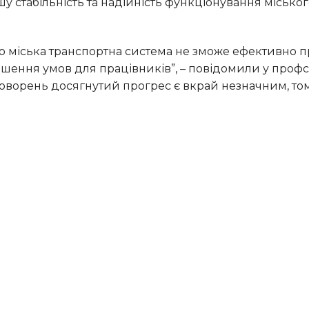
шу стабільність та надійність функціонування місько
пшення умов для працівників”, – повідомили у профсп
говорень досягнутий прогрес є вкрай незначним, то