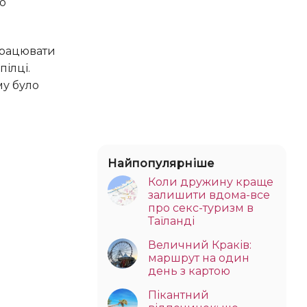
го
ілці.
му було
Найпопулярніше
Коли дружину краще
залишити вдома-все
про секс-туризм в
Таїланді
Величний Краків:
маршрут на один
день з картою
Пікантний