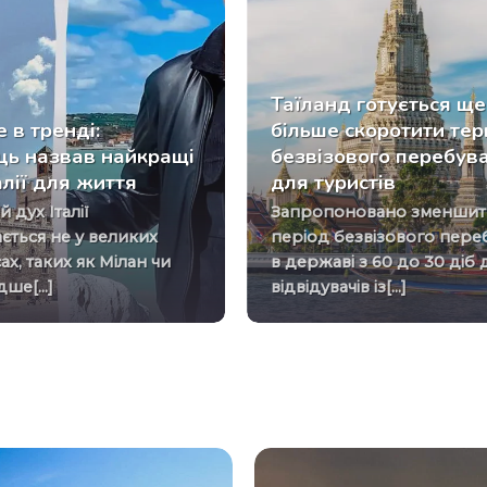
Таїланд готується ще
 в тренді:
більше скоротити тер
ць назвав найкращі
безвізового перебув
алії для життя
для туристів
Запропоновано зменшити
ється не у великих
період безвізового пере
ах, таких як Мілан чи
в державі з 60 до 30 діб 
ше[...]
відвідувачів із[...]