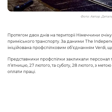
Фото: Автор. Дета
Протягом двох днів на території Німеччини очікуються значні ускладнення у функціонуванні міського та
приміського транспорту. За даними The Indepen
ініційована профспілковим об’єднанням Verdi, щ
Представники профспілки закликали персонал транспортної галузі припинити виконання обов’язків у
п’ятницю, 27 лютого, та суботу, 28 лютого, з мет
оплати праці.