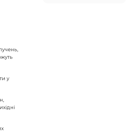
ожуть
ихідні