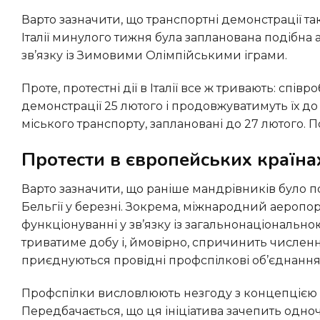
Варто зазначити, що транспортні демонстрації також мають місце в інших європейських державах. Зокрема, в
Італії минулого тижня була запланована подібна 
зв’язку із Зимовими Олімпійськими іграми.
Проте, протестні дії в Італії все ж тривають: співробітники авіаційних компаній та аеропортів розпочали свої
демонстрації 25 лютого і продовжуватимуть їх до
міського транспорту, заплановані до 27 лютого. 
Протести в європейських країна
Варто зазначити, що раніше мандрівників було поінформовано про потенційні складнощі з подорожами до
Бельгії у березні. Зокрема, міжнародний аеропорт
функціонуванні у зв’язку із загальнонаціонально
триватиме добу і, ймовірно, спричинить численні
приєднуються провідні профспілкові об’єднання 
Профспілки висловлюють незгоду з концепцією неоплачуваної роботи та реформою пенсійної системи.
Передбачається, що ця ініціатива зачепить одно