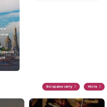
Чому у вікнах літака є
отвори: пілот розкрив їхнє
мін
справжнє призначення
ання
Вентиляційні отвори
розміщуються у проміжку між
трьома шарами ілюмінатора.
бування
Фото: Автор. Детальніше:
для
grandturs.com.ua/about-images/
Із приходом[...]
Всі країни світу
Міста