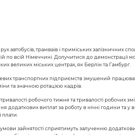
й по всій Німеччині. Долучитися до демонстрації м
таких великих міських центрах, як Берлін та Гамбург.
ни та значною ротацією кадрів.
я додаткових виплат за роботу в нічні години та у в
ї плати.