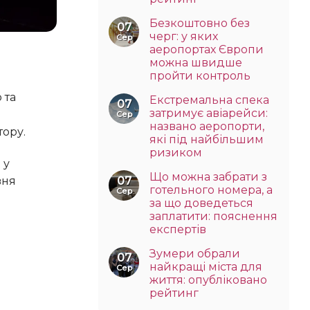
Безкоштовно без
07
черг: у яких
Сер
аеропортах Європи
можна швидше
пройти контроль
Екстремальна спека
07
затримує авіарейси:
Сер
названо аеропорти,
тору.
які під найбільшим
ризиком
Що можна забрати з
07
вня
готельного номера, а
Сер
за що доведеться
заплатити: пояснення
експертів
Зумери обрали
07
найкращі міста для
Сер
життя: опубліковано
рейтинг