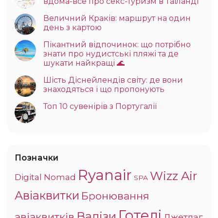
вдома-все про секс-туризм в Таїланді
Величний Краків: маршрут на один
день з картою
Пікантний відпочинок: що потрібно
знати про нудистські пляжі та де
шукати найкращі 🌊
Шість Діснейлендів світу: де вони
знаходяться і що пропонують
Топ 10 сувенірів з Португалії
Позначки
Ryanair
Wizz Air
Digital Nomad
SPA
Авіаквитки
Бронювання
Готелі
Валізи
авіаквитків
Джетлаг