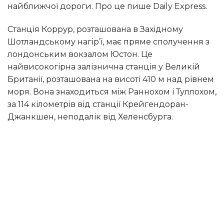
найближчої дороги. Про це пише Daily Express.
Станція Коррур, розташована в Західному
Шотландському нагір’ї, має пряме сполучення з
лондонським вокзалом Юстон. Це
найвисокогірна залізнична станція у Великій
Британії, розташована на висоті 410 м над рівнем
моря. Вона знаходиться між Раннохом і Туллохом,
за 114 кілометрів від станції Крейгендоран-
Джанкшен, неподалік від Хеленсбурга.