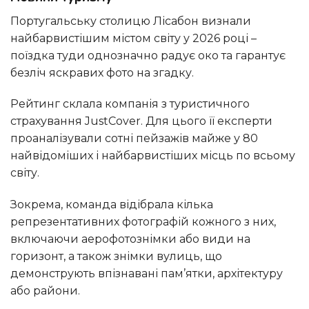
Португальську столицю Лісабон визнали
найбарвистішим містом світу у 2026 році –
поїздка туди однозначно радує око та гарантує
безліч яскравих фото на згадку.
Рейтинг склала компанія з туристичного
страхування JustCover. Для цього її експерти
проаналізували сотні пейзажів майже у 80
найвідоміших і найбарвистіших місць по всьому
світу.
Зокрема, команда відібрала кілька
репрезентативних фотографій кожного з них,
включаючи аерофотознімки або види на
горизонт, а також знімки вулиць, що
демонструють впізнавані пам’ятки, архітектуру
або райони.