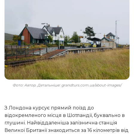
Фото: Автор. Детальніше: grandturs.com.ua/about-images/
З Лондона курсує прямий поїзд до
відокремленого місця в Шотландії, буквально в
глушині. Найвіддаленіша залізнична станція
Великої Британії знаходиться за 16 кілометрів від