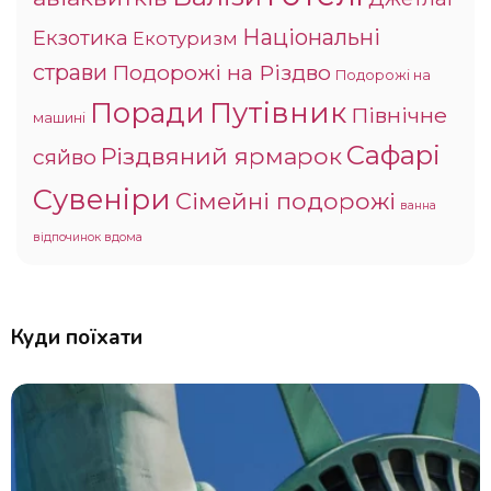
Національні
Екзотика
Екотуризм
страви
Подорожі на Різдво
Подорожі на
Поради
Путівник
Північне
машині
Сафарі
Різдвяний ярмарок
сяйво
Сувеніри
Сімейні подорожі
ванна
відпочинок вдома
Куди поїхати