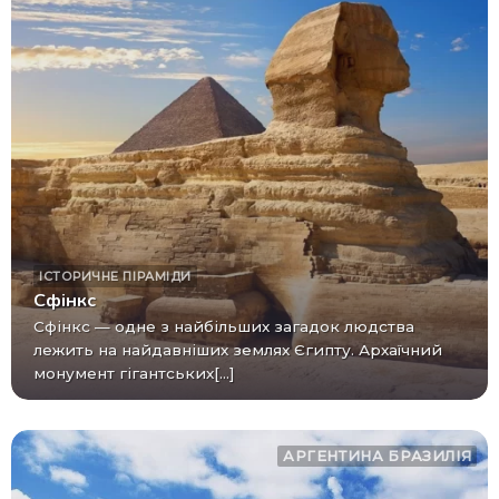
ІСТОРИЧНЕ
ПІРАМІДИ
Сфінкс
Сфінкс — одне з найбільших загадок людства
лежить на найдавніших землях Єгипту. Архаїчний
монумент гігантських[...]
АРГЕНТИНА
БРАЗИЛІЯ