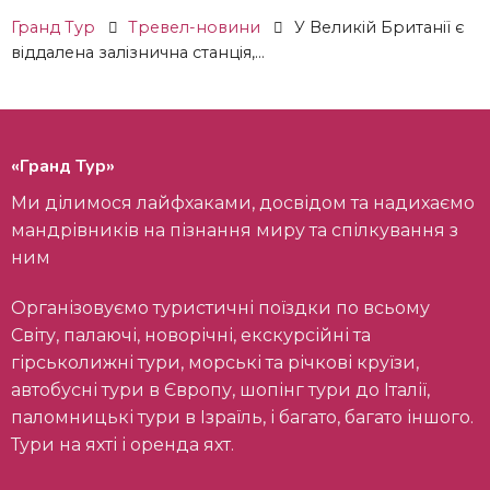
Гранд Тур
Тревел-новини
У Великій Британії є
віддалена залізнична станція,...
«Гранд Тур»
Ми ділимося лайфхаками, досвідом та надихаємо
мандрівників на пізнання миру та спілкування з
ним
Організовуємо туристичні поїздки по всьому
Світу, палаючі, новорічні, екскурсійні та
гірськолижні тури, морські та річкові круїзи,
автобусні тури в Європу, шопінг тури до Італії,
паломницькі тури в Ізраїль, і багато, багато іншого.
Тури на яхті і оренда яхт.