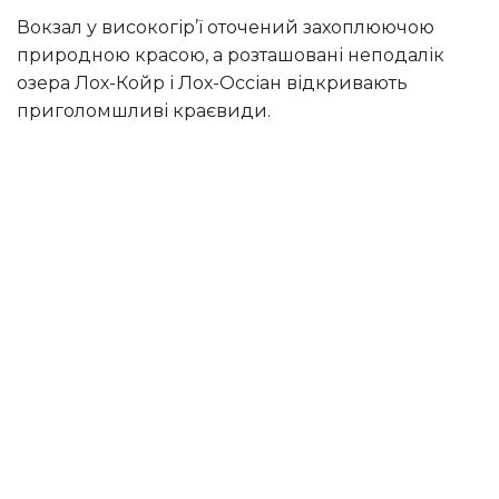
Вокзал у високогір’ї оточений захоплюючою
природною красою, а розташовані неподалік
озера Лох-Койр і Лох-Оссіан відкривають
приголомшливі краєвиди.