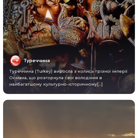
Туреччина
Туреччина (Turkey) виросла з колись грізної імперії
Османа, що розгорнула свої володіння в
найбагатшому культурно-історичному[...]