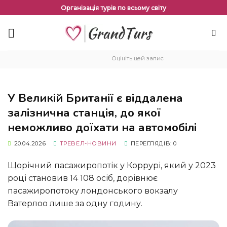
Перейти
Організація турів по всьому світу
до
змісту
Оцініть цей запис
У Великій Британії є віддалена
залізнична станція, до якої
неможливо доїхати на автомобілі
20.04.2026
ТРЕВЕЛ-НОВИНИ
ПЕРЕГЛЯДІВ: 0
Щорічний пасажиропотік у Коррурі, який у 2023
році становив 14 108 осіб, дорівнює
пасажиропотоку лондонського вокзалу
Ватерлоо лише за одну годину.