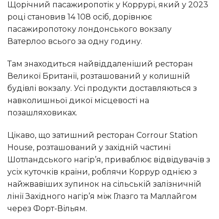
Щорічний пасажиропотік у Коррурі, який у 2023
році становив 14 108 осіб, дорівнює
пасажиропотоку лондонського вокзалу
Ватерлоо всього за одну годину.
Там знаходиться найвіддаленіший ресторан
Великої Британії, розташований у колишній
будівлі вокзалу. Усі продукти доставляються з
навколишньої дикої місцевості на
позашляховиках.
Цікаво, що затишний ресторан Corrour Station
House, розташований у західній частині
Шотландського нагір’я, приваблює відвідувачів з
усіх куточків країни, роблячи Коррур однією з
найжвавіших зупинок на сільській залізничній
лінії Західного нагір’я між Глазго та Маллайгом
через Форт-Вільям.