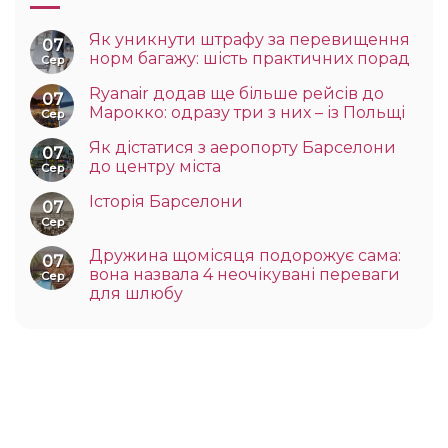
Як уникнути штрафу за перевищення
07
норм багажу: шість практичних порад
Сер
Ryanair додав ще більше рейсів до
07
Марокко: одразу три з них – із Польщі
Сер
Як дістатися з аеропорту Барселони
07
до центру міста
Сер
Історія Барселони
07
Сер
Дружина щомісяця подорожує сама:
07
вона назвала 4 неочікувані переваги
Сер
для шлюбу