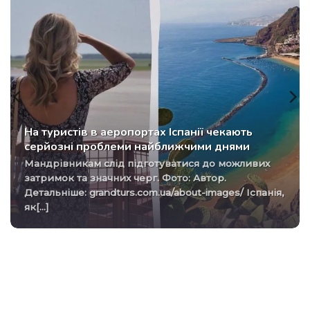
На туристів в аеропортах Іспанії чекають
серйозні проблеми найближчими днями
Мандрівникам слід підготуватися до можливих
затримок та значних черг. Фото: Автор.
Детальніше: grandturs.com.ua/about-images/ Іспанія,
як[...]