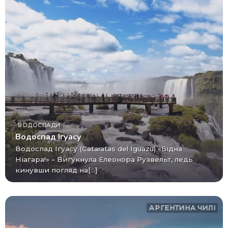
ВОДОСПАДИ
Водоспад Ігуасу
Водоспад Ігуасу (Cataratas del Iguazu) «Бідна
Ніагара!» – Вигукнула Елеонора Рузвельт, ледь
кинувши погляд на[...]
АРГЕНТИНА
ЧИЛІ