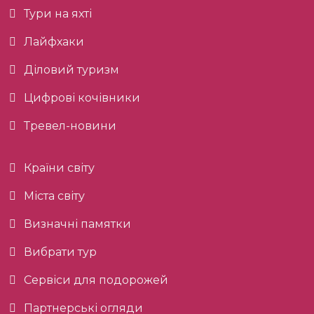
Тури на яхті
Лайфхаки
Діловий туризм
Цифрові кочівники
Тревел-новини
Країни світу
Міста світу
Визначні памятки
Вибрати тур
Сервіси для подорожей
Партнерські огляди