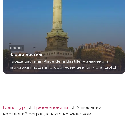
ПЛОЩІ
Площа Бастилії
Площа Бастилії (Place de la Bastille) – знаменита
паризька площа в історичному центрі міста, що[...]
Гранд Тур
Тревел-новини
Унікальний
кораловий острів, де ніхто не живе: чом...