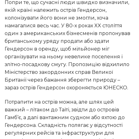
Попри те, що сучасні люди швидко визначили,
якій країні належить острів Гендерсон,
колонізувати його вони не змогли, хоча
намагалися весь час. У 80-х роках XX століття
один з американських бізнесменів пропонував
британському уряду продати або здати
Гендерсон в оренду, щоб мільйонер міг
організувати на ньому невелике поселення і
злітно-посадкову смугу. Пропозицію відхилило
Міністерство закордонних справ Великої
Британії через бажання зберегти природу –
зараз острів Гендерсон охороняється ЮНЕСКО.
Потрапити на острів можна, але шлях цей
важкий – літаком до Таїті, звідти до островів
Гамб’є, а далі вантажним судном або яхтою до
Гендерсона. Складність полягає у відсутності
регулярних рейсів та інфраструктури для