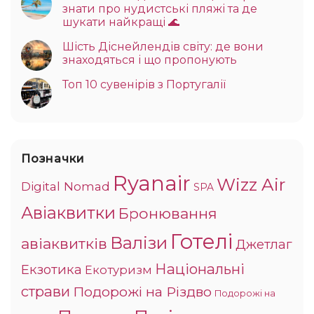
знати про нудистські пляжі та де
шукати найкращі 🌊
Шість Діснейлендів світу: де вони
знаходяться і що пропонують
Топ 10 сувенірів з Португалії
Позначки
Ryanair
Wizz Air
Digital Nomad
SPA
Авіаквитки
Бронювання
Готелі
Валізи
авіаквитків
Джетлаг
Національні
Екзотика
Екотуризм
страви
Подорожі на Різдво
Подорожі на