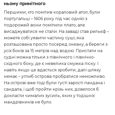
ньому примітного
Першими, хто помітив кораловий атол, були
португальці – 1606 року під час однієї з
подорожей вони помітили плато, але
висаджуватися не стали. На заваді став рельєф –
можете собі уявити частину суші, яка
розташована просто посеред океану, а береги з
усіх боків за 15 метрів над водою. Пристати на
судні можна тільки з північного і північно-
східного боку, де є невелика смужка піску. І
навіть якщо це вдасться зробити, далі шляху
немає – углиб острова пробратися неможливо.
На острові вже тоді були густі зарості пандана і
сандала, і щоб пройти крізь них, довелося б
докласти чималих зусиль, яких у тодішніх
мандрівників не було.