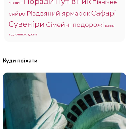
Поради
Путівник
Північне
машині
Сафарі
Різдвяний ярмарок
сяйво
Сувеніри
Сімейні подорожі
ванна
відпочинок вдома
Куди поїхати