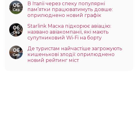
В Італії через спеку популярні
06
пам’ятки працюватимуть довше:
Сер
оприлюднено новий графік
Starlink Маска підкорює авіацію:
06
названо авіакомпанії, які мають
Сер
супутниковий Wi-Fi на борту
Де туристам найчастіше загрожують
06
кишенькові злодії: оприлюднено
Сер
новий рейтинг міст