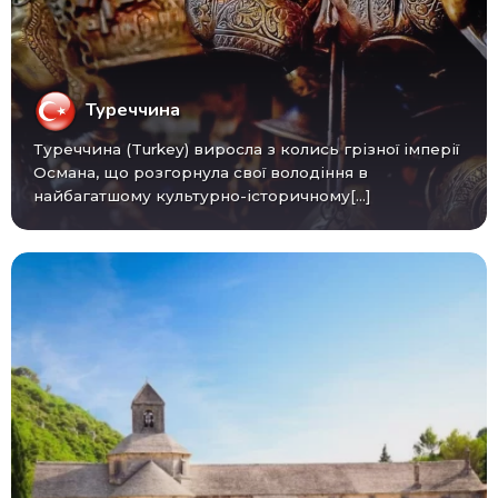
Туреччина
Туреччина (Turkey) виросла з колись грізної імперії
Османа, що розгорнула свої володіння в
найбагатшому культурно-історичному[...]