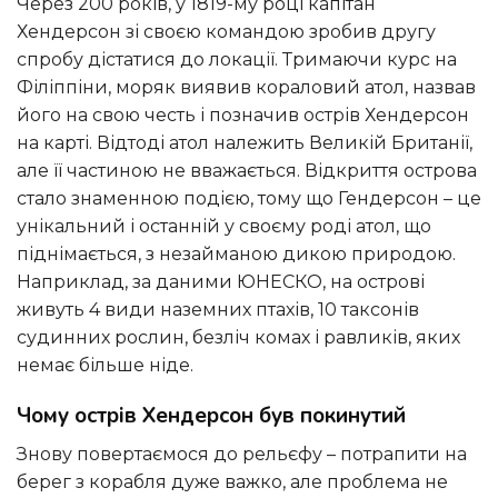
Через 200 років, у 1819-му році капітан
Хендерсон зі своєю командою зробив другу
спробу дістатися до локації. Тримаючи курс на
Філіппіни, моряк виявив кораловий атол, назвав
його на свою честь і позначив острів Хендерсон
на карті. Відтоді атол належить Великій Британії,
але її частиною не вважається. Відкриття острова
стало знаменною подією, тому що Гендерсон – це
унікальний і останній у своєму роді атол, що
піднімається, з незайманою дикою природою.
Наприклад, за даними ЮНЕСКО, на острові
живуть 4 види наземних птахів, 10 таксонів
судинних рослин, безліч комах і равликів, яких
немає більше ніде.
Чому острів Хендерсон був покинутий
Знову повертаємося до рельєфу – потрапити на
берег з корабля дуже важко, але проблема не