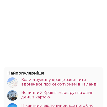
Найпопулярніше
Коли дружину краще залишити
вдома-все про секс-туризм в Таїланді
Величний Краків: маршрут на один
день з картою
Пікантний відпочинок: що потрібно