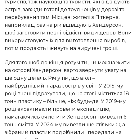
туристів, тож науковці та туристи, які відвідують
острів, завжди готові до труднощів у дорозі та
перебування там. Місцеві жителі з Піткерна,
наприклад, раз на рік відвідують Хендерсон,
щоб заготовити певні рідкісні види дерев. Вони
використовують їх для виготовлення виробів,
потім продають і живуть на виручені гроші.
Для того щоб до кінця розуміти, чи можна жити
на острові Хендерсон, варто звернути увагу на
ще одну деталь. Річ у тім, що атол –
найбрудніший, наразі, острів у світі. У 2015-му
році вчені підрахували, що на атолі міститься 18
тонн пластику – більше, ніж будь-де. У 2019-му
році екоактивісти провели експедицію,
намагаючись очистити Хендерсон і вивезли 6
тонн сміття. У 2024-му вивезли ще стільки ж, а
зібраний пластик подрібнили і передали на