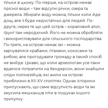
тільки в цьому. По-перше, на острові немає
прісної води – там відсутні річки, озера та
джерела. Збирати воду можна, тільки коли йде
дощ, але її буде недостатньо для людей. По-
друге, через те що цей острів – кораловий атол,
ґрунт там неродючий. Його не можна обробляти
і використовувати для сільського господарства.
По-третє, на острові немає їжі – можна
харчуватися крабами, птахами, кокосами та
рибою, але прогодувати громаду в такий спосіб
не вийде. Цікаво, що коли археологам усе-таки
вдалося потрапити на Хендерсон, вони знайшли
сліди полінезійців, які жили на острові
приблизно в XII-XV століттях. Однак історики
припускають, що саме відсутність води та їжі
змусила мешканців піти в пошуках іншого
притулку.