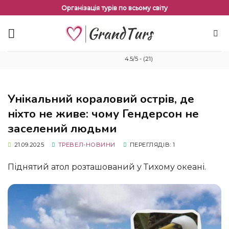
Перейти
Організація турів по всьому світу
до
змісту
4.5/5 - (21)
Унікальний кораловий острів, де
ніхто не живе: чому Гендерсон не
заселений людьми
21.09.2025
ТРЕВЕЛ-НОВИНИ
ПЕРЕГЛЯДІВ: 1
Піднятий атол розташований у Тихому океані.