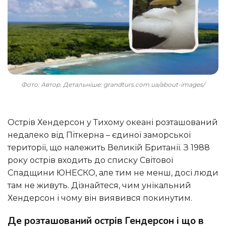
Фото: Автор. Детальніше: grandturs.com.ua/about-images/
Острів Хендерсон у Тихому океані розташований
недалеко від Піткерна – єдиної заморської
території, що належить Великій Британії. З 1988
року острів входить до списку Світової
Спадщини ЮНЕСКО, але тим не менш, досі люди
там не живуть. Дізнайтеся, чим унікальний
Хендерсон і чому він виявився покинутим.
Де розташований острів Гендерсон і що в