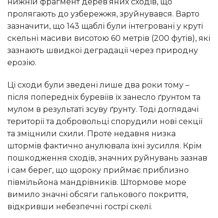
нижній фрагмент дерев’яних сходів, що
пролягають до узбережжя, зруйнувався. Варто
зазначити, що 143 щаблі були інтегровані у круті
скельні масиви висотою 60 метрів (200 футів), які
зазнають швидкої деградації через природну
ерозію.
Ці сходи були зведені лише два роки тому –
після попередніх буревіїв їх занесло ґрунтом та
мулом в результаті зсуву ґрунту. Тоді доглядачі
території та добровольці спорудили нові секції
та зміцнили схили. Проте недавня низка
штормів фактично анулювала їхні зусилля. Крім
пошкодження сходів, значних руйнувань зазнав
і сам берег, що щороку приймає приблизно
півмільйона мандрівників. Штормове море
вимило значні обсяги галькового покриття,
відкривши небезпечні гострі скелі.