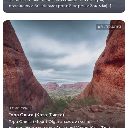
розсікаючи 30-кілометровий перешийок між[...]
АВСТРАЛІЯ
ГОРИ
СКЕЛІ
Гора Ольга (Ката-Тьюта)
Гора Ольга (Mount Olga) знаходиться в
Національному парку Австралії Улуру-Ката-Тьюта і