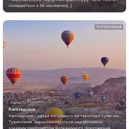
складається з 36 масивних[...]
ТУРЕЧЧИНА
ОБЛАСТІ
Каппадокія
Каппадокія – назва місцевості на території сучасної
Туреччини. Характеризується надзвичайно
цікавим ландшафтом вулканічного походження,