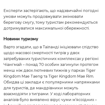
Експерти застерігають, що надзвичайні погодні
умови можуть продовжувати змінювати
берегову смугу, тому туристам рекомендується
дотримуватися максимальної обережності.
Новини туризму
Варто згадати, що в Таїланді ініціювали слідство
щодо масової смертності тигрів у двох
затребуваних туристичних комплексах у регіоні
Чіангмай – понад 70 особин загинули протягом
менш ніж двох лютневих тижнів у парках Tiger
Kingdom Mae Taeng та Tiger Kingdom Mae Rim.
Обидва ці заклади є популярними напрямками
для туристів, де мандрівники можуть
взаємодіяти з тиграми. У ході лабораторних
аналізів було виявлено вірус чуми м’ясоїдних –