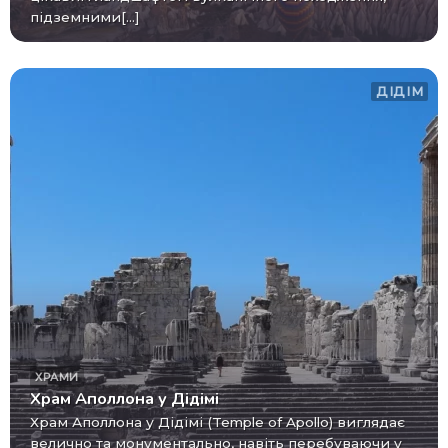
підземними[...]
ДІДІМ
ХРАМИ
Храм Аполлона у Дідімі
Храм Аполлона у Дідімі (Temple of Apollo) виглядає
велично та монументально, навіть перебуваючи у