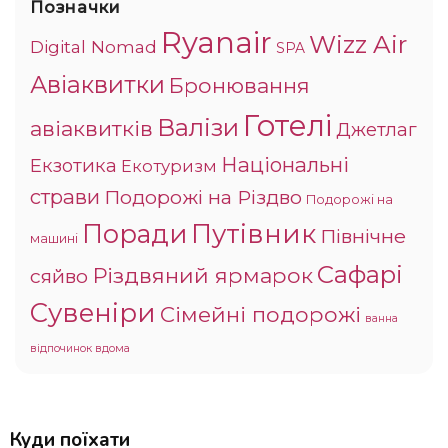
Позначки
Ryanair
Wizz Air
Digital Nomad
SPA
Авіаквитки
Бронювання
Готелі
Валізи
авіаквитків
Джетлаг
Національні
Екзотика
Екотуризм
страви
Подорожі на Різдво
Подорожі на
Поради
Путівник
Північне
машині
Сафарі
Різдвяний ярмарок
сяйво
Сувеніри
Сімейні подорожі
ванна
відпочинок вдома
Куди поїхати