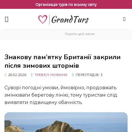
Перейти
Організація турів по всьому світу
до
змісту
Оцініть цей запис
Знакову пам’ятку Британії закрили
після зимових штормів
26.02.2026
ТРЕВЕЛ-НОВИНИ
ПЕРЕГЛЯДІВ: 3
Суворі погодні умови, ймовірно, продовжать
змінювати берегову лінію, тому туристам слід
виявляти підвищену обачність.