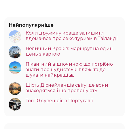
Найпопулярніше
Коли дружину краще залишити
вдома-все про секс-туризм в Таїланді
Величний Краків: маршрут на один
день з картою
Пікантний відпочинок: що потрібно
знати про нудистські пляжі та де
шукати найкращі 🌊
Шість Діснейлендів світу: де вони
знаходяться і що пропонують
Топ 10 сувенірів з Португалії