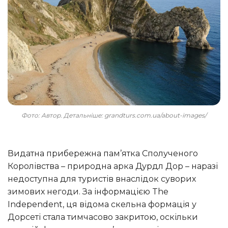
Фото: Автор. Детальніше: grandturs.com.ua/about-images/
Видатна прибережна пам’ятка Сполученого
Королівства – природна арка Дурдл Дор – наразі
недоступна для туристів внаслідок суворих
зимових негоди. За інформацією The
Independent, ця відома скельна формація у
Дорсеті стала тимчасово закритою, оскільки