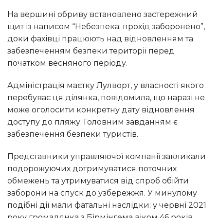
На вершині обриву встановлено застережний
щит із написом “Небезпека: прохід заборонено”,
доки фахівці працюють над відновленням та
забезпеченням безпеки території перед
початком весняного періоду.
Адміністрація маєтку Лулворт, у власності якого
перебуває ця ділянка, повідомила, що наразі не
може оголосити конкретну дату відновлення
доступу до пляжу. Головним завданням є
забезпечення безпеки туристів.
Представники управляючої компанії закликали
подорожуючих дотримуватися поточних
обмежень та утримуватися від спроб обійти
заборони на спуск до узбережжя. У минулому
подібні дії мали фатальні наслідки: у червні 2021
року громадянка з Бірмінгема віком 46 років