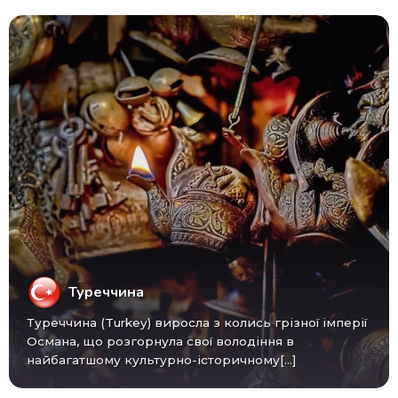
Туреччина
Туреччина (Turkey) виросла з колись грізної імперії
Османа, що розгорнула свої володіння в
найбагатшому культурно-історичному[...]