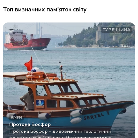
Топ визначних пам'яток світу
ТУРЕЧЧИНА
РІЧКИ
Протока Босфор
Протока Босфор – дивовижний геологічний
феномен нашої планети. Ця морська артерія,