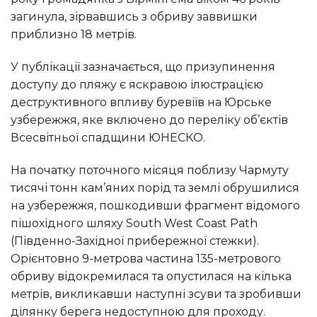
загинула, зірвавшись з обриву заввишки
приблизно 18 метрів.
У публікації зазначається, що призупинення
доступу до пляжу є яскравою ілюстрацією
деструктивного впливу буревіїв на Юрське
узбережжя, яке включено до переліку об’єктів
Всесвітньої спадщини ЮНЕСКО.
На початку поточного місяця поблизу Чармуту
тисячі тонн кам’яних порід та землі обрушилися
на узбережжя, пошкодивши фрагмент відомого
пішохідного шляху South West Coast Path
(Південно-Західної прибережної стежки).
Орієнтовно 9-метрова частина 135-метрового
обриву відокремилася та опустилася на кілька
метрів, викликавши наступні зсуви та зробивши
ділянку берега недоступною для проходу.