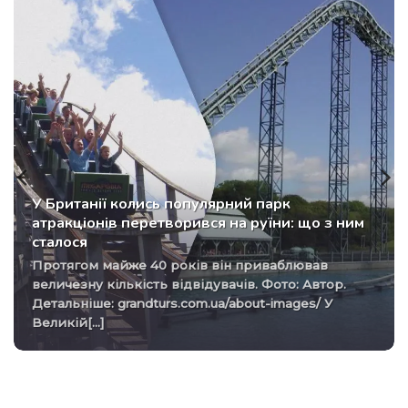
У Британії колись популярний парк
атракціонів перетворився на руїни: що з ним
сталося
Протягом майже 40 років він приваблював
величезну кількість відвідувачів. Фото: Автор.
Детальніше: grandturs.com.ua/about-images/ У
Великій[...]