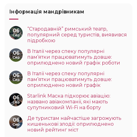
Інформація мандрівникам
“Стародавній” римський театр,
06
популярний серед туристів, виявився
Сер
підробкою
В Італії через спеку популярні
06
пам’ятки працюватимуть довше:
Сер
оприлюднено новий графік роботи
В Італії через спеку популярні
06
пам’ятки працюватимуть довше:
Сер
оприлюднено новий графік
Starlink Маска підкорює авіацію:
06
названо авіакомпанії, які мають
Сер
супутниковий Wi-Fi на борту
Де туристам найчастіше загрожують
06
кишенькові злодії: оприлюднено
Сер
новий рейтинг міст