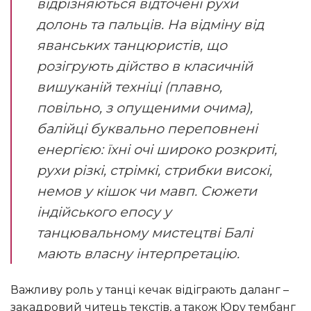
відрізняються відточені рухи
долонь та пальців. На відміну від
яванських танцюристів, що
розігрують дійство в класичній
вишуканій техніці (плавно,
повільно, з опущеними очима),
балійці буквально переповнені
енергією: їхні очі широко розкриті,
рухи різкі, стрімкі, стрибки високі,
немов у кішок чи мавп. Сюжети
індійського епосу у
танцювальному мистецтві Балі
мають власну інтерпретацію.
Важливу роль у танці кечак відіграють даланг –
закадровий читець текстів, а також Юру тембанг