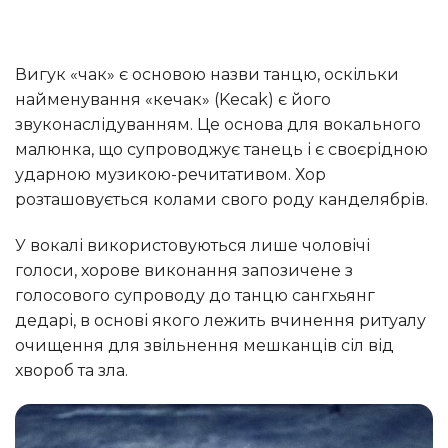
Вигук «чак» є основою назви танцю, оскільки
найменування «кечак» (Kecak) є його
звуконаслідуванням. Це основа для вокального
малюнка, що супроводжує танець і є своєрідною
ударною музикою-речитативом. Хор
розташовується колами свого роду канделябрів.
У вокалі використовуються лише чоловічі
голоси, хорове виконання запозичене з
голосового супроводу до танцю сангхьянг
дедарі, в основі якого лежить вчинення ритуалу
очищення для звільнення мешканців сіл від
хвороб та зла.