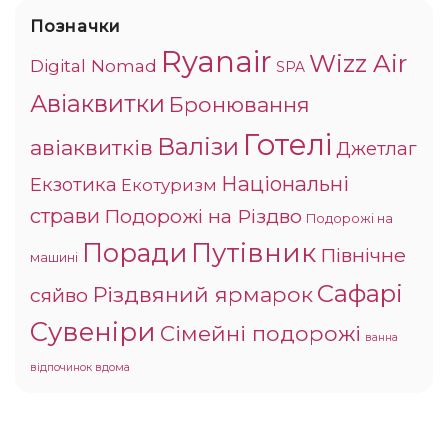
Позначки
Ryanair
Wizz Air
Digital Nomad
SPA
Авіаквитки
Бронювання
Готелі
Валізи
авіаквитків
Джетлаг
Національні
Екзотика
Екотуризм
страви
Подорожі на Різдво
Подорожі на
Поради
Путівник
Північне
машині
Сафарі
Різдвяний ярмарок
сяйво
Сувеніри
Сімейні подорожі
ванна
відпочинок вдома