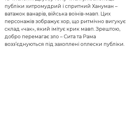
публіки хитромудрий і спритний Хануман –
ватажок ванарів, війська воїнів-мавп. Цих
персонажів зображує хор, що ритмічно вигукує
склад «чак», який імітує крик мавп. Зрештою,
добро перемагає зло – Сита та Рама
возз’єднуються під захоплені оплески публіки.