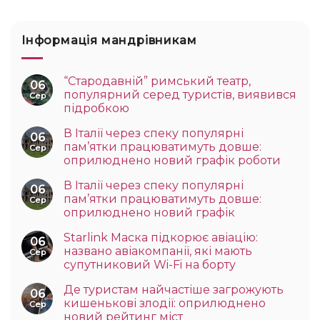
Інформація мандрівникам
“Стародавній” римський театр,
06
популярний серед туристів, виявився
Сер
підробкою
В Італії через спеку популярні
06
пам’ятки працюватимуть довше:
Сер
оприлюднено новий графік роботи
В Італії через спеку популярні
06
пам’ятки працюватимуть довше:
Сер
оприлюднено новий графік
Starlink Маска підкорює авіацію:
06
названо авіакомпанії, які мають
Сер
супутниковий Wi-Fi на борту
Де туристам найчастіше загрожують
06
кишенькові злодії: оприлюднено
Сер
новий рейтинг міст