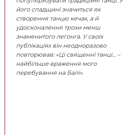
популяризувати традиційні танці. У
його спадщині значиться як
створення танцю кечак, а й
удосконалення трохи менш
знаменитого легонга. У своїх
публікаціях він неодноразово
повторював: «Ці священні танці… –
найбільше враження мого
перебування на Балі».