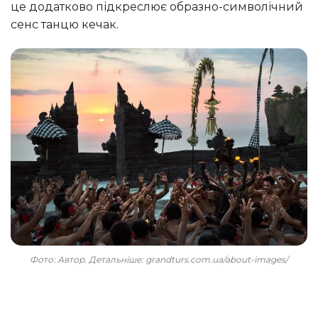
це додатково підкреслює образно-символічний
сенс танцю кечак.
Фото: Автор. Детальніше: grandturs.com.ua/about-images/