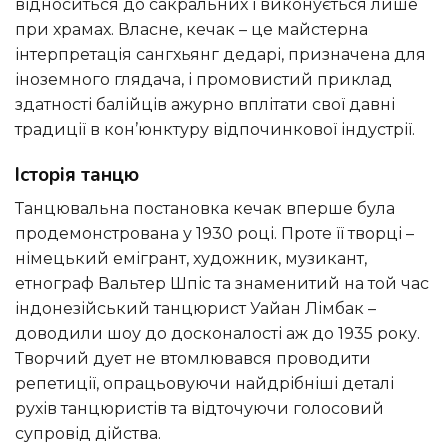
відноситься до сакральних і виконується лише
при храмах. Власне, кечак – це майстерна
інтерпретація сангхьянг дедарі, призначена для
іноземного глядача, і промовистий приклад
здатності балійців ажурно вплітати свої давні
традиції в кон’юнктуру відпочинкової індустрії.
Історія танцю
Танцювальна постановка кечак вперше була
продемонстрована у 1930 році. Проте її творці –
німецький емігрант, художник, музикант,
етнограф Вальтер Шпіс та знаменитий на той час
індонезійський танцюрист Уайан Лімбак –
доводили шоу до досконалості аж до 1935 року.
Творчий дует не втомлювався проводити
репетиції, опрацьовуючи найдрібніші деталі
рухів танцюристів та відточуючи голосовий
супровід дійства.