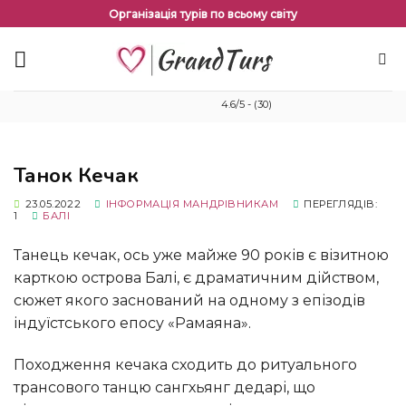
Перейти
Організація турів по всьому світу
до
змісту
4.6/5 - (30)
Танок Кечак
23.05.2022
ІНФОРМАЦІЯ МАНДРІВНИКАМ
ПЕРЕГЛЯДІВ:
1
БАЛІ
Танець кечак, ось уже майже 90 років є візитною
карткою острова Балі, є драматичним дійством,
сюжет якого заснований на одному з епізодів
індуїстського епосу «Рамаяна».
Походження кечака сходить до ритуального
трансового танцю сангхьянг дедарі, що