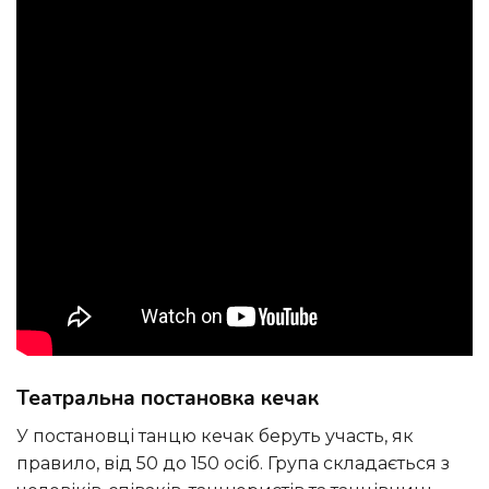
Театральна постановка кечак
У постановці танцю кечак беруть участь, як
правило, від 50 до 150 осіб. Група складається з