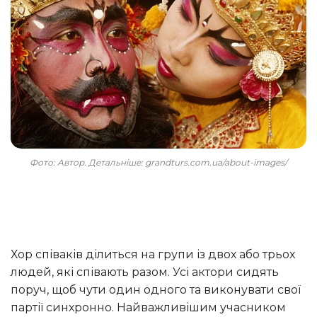
Фото: Автор. Детальніше: grandturs.com.ua/about-images/
Хор співаків ділиться на групи із двох або трьох
людей, які співають разом. Усі актори сидять
поруч, щоб чути один одного та виконувати свої
партії синхронно. Найважливішим учасником