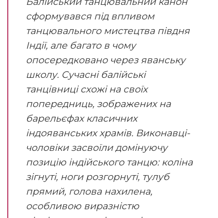
Балійський танцювальний канон
сформувався під впливом
танцювального мистецтва півдня
Індії, але багато в чому
опосередковано через яванську
школу. Сучасні балійські
танцівниці схожі на своїх
попередниць, зображених на
барельєфах класичних
індояванських храмів. Виконавці-
чоловіки засвоїли домінуючу
позицію індійського танцю: коліна
зігнуті, ноги розгорнуті, тулуб
прямий, голова нахилена,
особливою виразністю