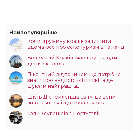
Найпопулярніше
Коли дружину краще залишити
вдома-все про секс-туризм в Таїланді
Величний Краків: маршрут на один
день з картою
Пікантний відпочинок: що потрібно
знати про нудистські пляжі та де
шукати найкращі 🌊
Шість Діснейлендів світу: де вони
знаходяться і що пропонують
Топ 10 сувенірів з Португалії