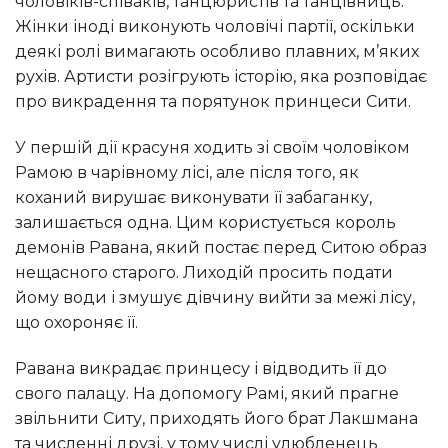
чоловіків-співаків, танцюристів та танцівниць.
Жінки іноді виконують чоловічі партії, оскільки
деякі ролі вимагають особливо плавних, м’яких
рухів. Артисти розігрують історію, яка розповідає
про викрадення та порятунок принцеси Сити.
У першій дії красуня ходить зі своїм чоловіком
Рамою в чарівному лісі, але після того, як
коханий вирушає виконувати її забаганку,
залишається одна. Цим користується король
демонів Равана, який постає перед Ситою образ
нещасного старого. Лиходій просить подати
йому води і змушує дівчину вийти за межі лісу,
що охороняє її.
Равана викрадає принцесу і відводить її до
свого палацу. На допомогу Рамі, який прагне
звільнити Ситу, приходять його брат Лакшмана
та численні друзі, у тому числі улюбленець