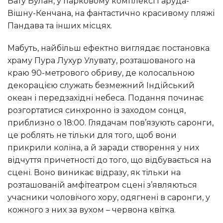
Бату Булан, у парковому комплексі Гаруда-
Вішну-Кенчана, на фантастично красивому пляжі
Пандава та інших місцях.
Мабуть, найбільш ефектно виглядає постановка
храму Пура Лухур Улувату, розташованого на
краю 90-метрового обриву, де колосальною
декорацією служать безмежний Індійський
океан і передзахідні небеса. Подання починає
розгортатися синхронно із заходом сонця,
приблизно о 18:00. Глядачам пов’язують саронги,
це роблять не тільки для того, щоб вони
прикрили коліна, а й заради створення у них
відчуття причетності до того, що відбувається на
сцені. Воно виникає відразу, як тільки на
розташованій амфітеатром сцені з’являються
учасники чоловічого хору, одягнені в саронги, у
кожного з них за вухом – червона квітка.