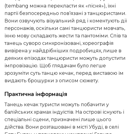
(tembang можна перекласти як «пісня»), їхні
партії безпосередньо пов’язані з танцюристами.
Вони озвучують візуальний ряд і коментують дії
персонажів, оскільки самі танцюристи мовчать,
їхню мову складають жести та пантоміми. Спів та
танець суворо синхронізовані, хореографія
вивірена у найдрібніших подробицях, лише в
деяких епізодах танцюристи можуть допустити
імпровізацію. Щоб глядачам було легше
зрозуміти суть танцю кечак, перед виставою їм
видають брошурки з описом сюжету.
Практична інформація
Танець кечак туристи можуть побачити у
балійських храмах індуїстів. На острові існують і
спеціальні сцени, призначені лише цього
дійства. Вони розташовані в місті Убуді, в селі