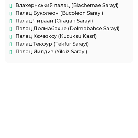
Влахернський палац (Blachernae Sarayi)
Палац Буколеон (Bucoleon Sarayi)
Палац Чираан (Ciragan Sarayi)
Палац Долмабахче (Dolmabahce Sarayi)
Палац Кючюксу (Kucuksu Kasri)
Палац Текфур (Tekfur Sarayi)
Палац Йилдиз (Yildiz Sarayi)