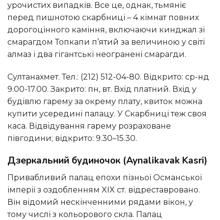
урочистих випадків. Все це, однак, тьмяніє
перед пишнотою скарбниці – 4 кімнат повних
дорогоцінного каміння, включаючи кинджал зі
смарагдом Топкапи п’ятий за величиною у світі
алмаз і два гігантські неогранені смарагди.
Султанахмет. Тел.: (212) 512-04-80. Відкрито: ср-нд
9.00-17.00. Закрито: пн, вт. Вхід платний. Вхід у
будівлю гарему за окрему плату, квиток можна
купити усередині палацу. У Скарбниці теж своя
каса. Відвідування гарему розраховане
півгодини; відкрито: 9.30–15.30.
Дзеркальний будиночок (Aynalikavak Kasri)
Привабливий палац епохи пізньої Османської
імперії з оздобленням XIX ст. відреставровано.
Він відомий нескінченними рядами вікон, у
тому числі з кольорового скла. Палац