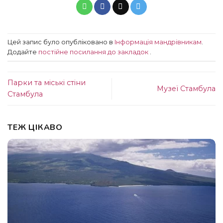
Цей запис було опубліковано в
Інформація мандрівникам
.
Додайте
постійне посилання до закладок
.
Парки та міські стіни
Музеї Стамбула
Стамбула
ТЕЖ ЦІКАВО