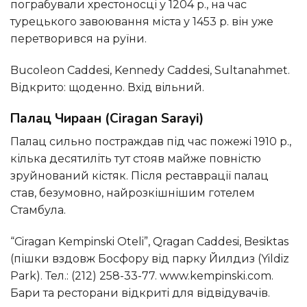
пограбували хрестоносці у 1204 р., на час
турецького завоювання міста у 1453 р. він уже
перетворився на руїни.
Bucoleon Caddesi, Kennedy Caddesi, Sultanahmet.
Відкрито: щоденно. Вхід вільний.
Палац Чираан (Ciragan Sarayi)
Палац сильно постраждав під час пожежі 1910 р.,
кілька десятиліть тут стояв майже повністю
зруйнований кістяк. Після реставрації палац
став, безумовно, найрозкішнішим готелем
Стамбула.
“Ciragan Kempinski Oteli”, Qragan Caddesi, Besiktas
(пішки вздовж Босфору від парку Йилдиз (Yildiz
Park). Тел.: (212) 258-33-77. www.kempinski.com.
Бари та ресторани відкриті для відвідувачів.