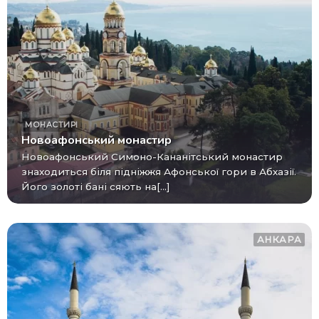
МОНАСТИРІ
Новоафонський монастир
Новоафонський Симоно-Кананітський монастир
знаходиться біля підніжжя Афонської гори в Абхазії.
Його золоті бані сяють на[...]
АНКАРА