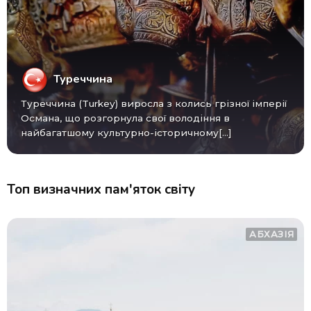
Туреччина
Туреччина (Turkey) виросла з колись грізної імперії
Османа, що розгорнула свої володіння в
найбагатшому культурно-історичному[...]
Топ визначних пам'яток світу
АБХАЗІЯ