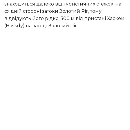
знаходиться далеко від туристичних стежок, на
східній стороні затоки Золотий Ріг, тому
відвідують його рідко. 500 м від пристані Хаскей
(Haskdy) на затоці Золотий Ріг.