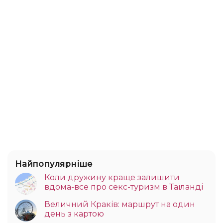
Найпопулярніше
Коли дружину краще залишити
вдома-все про секс-туризм в Таїланді
Величний Краків: маршрут на один
день з картою