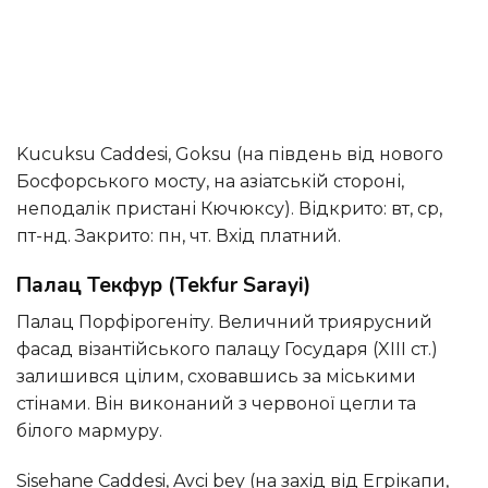
Kucuksu Caddesi, Goksu (на південь від нового
Босфорського мосту, на азіатській стороні,
неподалік пристані Кючюксу). Відкрито: вт, ср,
пт-нд. Закрито: пн, чт. Вхід платний.
Палац Текфур (Tekfur Sarayi)
Палац Порфірогеніту. Величний триярусний
фасад візантійського палацу Государя (XIII ст.)
залишився цілим, сховавшись за міськими
стінами. Він виконаний з червоної цегли та
білого мармуру.
Sisehane Caddesi, Avci bey (на захід від Егрікапи,