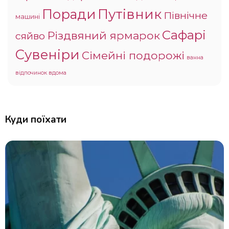
Поради
Путівник
Північне
машині
Сафарі
Різдвяний ярмарок
сяйво
Сувеніри
Сімейні подорожі
ванна
відпочинок вдома
Куди поїхати