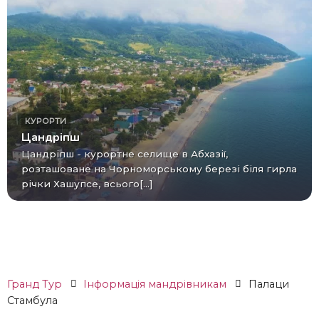
КУРОРТИ
Цандріпш
Цандріпш - курортне селище в Абхазії,
розташоване на Чорноморському березі біля гирла
річки Хашупсе, всього[...]
Гранд Тур
Інформація мандрівникам
Палаци
Стамбула