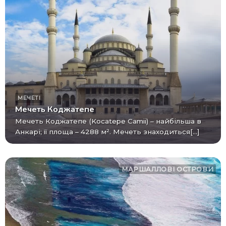
МЕЧЕТІ
Мечеть Коджатепе
Мечеть Коджатепе (Kocatepe Camii) – найбільша в
Анкарі; її площа – 4288 м². Мечеть знаходиться[...]
МАРШАЛЛОВІ ОСТРОВИ