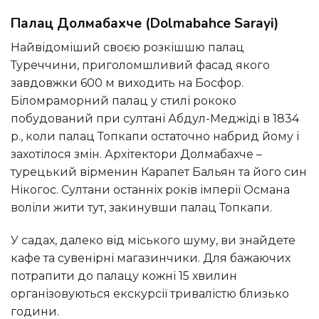
Палац Долмабахче (Dolmabahce Sarayi)
Найвідоміший своєю розкішшю палац
Туреччини, приголомшливий фасад якого
завдовжки 600 м виходить на Босфор.
Біломраморний палац у стилі рококо
побудований при султані Абдул-Меджіді в 1834
р., коли палац Топкапи остаточно набрид йому і
захотілося змін. Архітектори Долмабахче –
турецький вірменин Карапет Бальян та його син
Нікогос. Султани останніх років імперії Османа
воліли жити тут, закинувши палац Топкапи.
У садах, далеко від міського шуму, ви знайдете
кафе та сувенірні магазинчики. Для бажаючих
потрапити до палацу кожні 15 хвилин
організовуються екскурсії тривалістю близько
години.