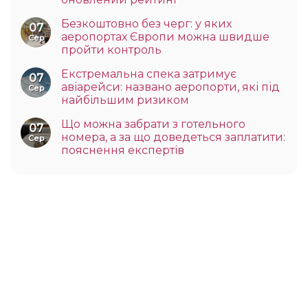
Безкоштовно без черг: у яких
07
аеропортах Європи можна швидше
Сер
пройти контроль
Екстремальна спека затримує
07
авіарейси: названо аеропорти, які під
Сер
найбільшим ризиком
Що можна забрати з готельного
07
номера, а за що доведеться заплатити:
Сер
пояснення експертів