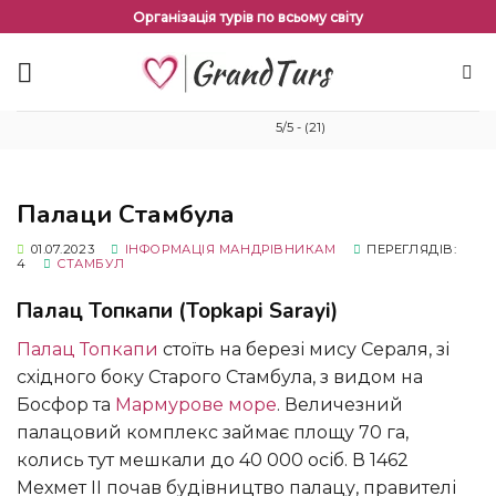
Перейти
Організація турів по всьому світу
до
змісту
5/5 - (21)
Палаци Стамбула
01.07.2023
ІНФОРМАЦІЯ МАНДРІВНИКАМ
ПЕРЕГЛЯДІВ:
4
СТАМБУЛ
Палац Топкапи (Topkapi Sarayi)
Палац Топкапи
стоїть на березі мису Сераля, зі
східного боку Старого Стамбула, з видом на
Босфор та
Мармурове море
. Величезний
палацовий комплекс займає площу 70 га,
колись тут мешкали до 40 000 осіб. В 1462
Мехмет II почав будівництво палацу, правителі