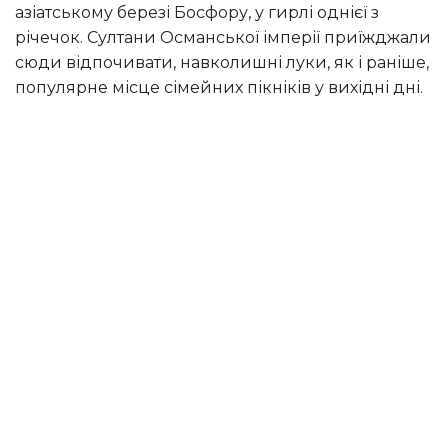
азіатському березі Босфору, у гирлі однієї з
річечок. Султани Османської імперії приїжджали
сюди відпочивати, навколишні луки, як і раніше,
популярне місце сімейних пікніків у вихідні дні.