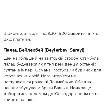
Відкрито: вт, ср, пт-нд 9.30-16.00. Закрито: пн, чт.
Вхід платний.
Палац Бейлербей (Beylerbeyi Sarayi)
Цей найбільший на азіатській стороні Стамбула
палац будувався як літня резиденція останніх
султанів імперії Османа і гостьовий будинок для
королівських осіб. Його інтер’єри не
поступаються розкоші Долмабахче. Обидва
палаци збудували брати Вальян. Найкраще
добиратися поромом до Юскюдара, потім п’ять
хвилин на таксі.