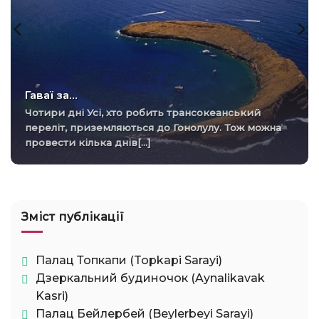
Гаваї за…
Чотири дні Усі, хто робить трансокеанський
переліт, приземляються до Гонолулу. Тож можна
провести кілька днів[...]
Зміст публікації
Палац Топкапи (Topkapi Sarayi)
Дзеркальний будиночок (Aynalikavak
Kasri)
Палац Бейлербей (Beylerbeyi Sarayi)