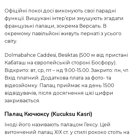
Офіційні покої досі виконують свої парадні
функції. Вишукані інтер’єри змушують згадати
французькі палаци, зокрема Версаль. В
окремому павільйоні живуть пернаті з усього
світу.
Dolmabahce Caddesi, Besiktas (500 м від пристані
Кабаташ на європейській стороні Босфору).
Відкрито: вт, ср, пт – нд 9.00-15.00. Закрито: пн, чт.
Вхід платний. Додаткова плата за фото- та
відеозйомку. Палац приймає на день 1500
відвідувачів, після досягнення цієї цифри
закривається.
Палац Кючюксу (Kucuksu Kasri)
Іноді його називають палацом Гексу. Цей
витончений палац ХІХ ст. у стилі рококо стоїть на