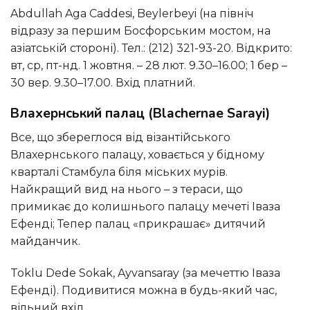
Abdullah Aga Caddesi, Beylerbeyi (на північ
відразу за першим Босфорським мостом, на
азіатській стороні). Тел.: (212) 321-93-20. Відкрито:
вт, ср, пт-нд. 1 жовтня. – 28 лют. 9.30–16.00; 1 бер –
30 вер. 9.30–17.00. Вхід платний.
Влахернський палац (Blachernae Sarayi)
Все, що збереглося від візантійського
Влахернського палацу, ховається у бідному
кварталі Стамбула біля міських мурів.
Найкращий вид на нього – з тераси, що
примикає до колишнього палацу мечеті Іваза
Ефенді; Тепер палац «прикрашає» дитячий
майданчик.
Toklu Dede Sokak, Ayvansaray (за мечеттю Іваза
Ефенді). Подивитися можна в будь-який час,
вільний вхід.