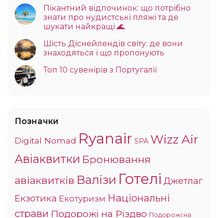
Пікантний відпочинок: що потрібно
знати про нудистські пляжі та де
шукати найкращі 🌊
Шість Діснейлендів світу: де вони
знаходяться і що пропонують
Топ 10 сувенірів з Португалії
Позначки
Ryanair
Wizz Air
Digital Nomad
SPA
Авіаквитки
Бронювання
Готелі
Валізи
авіаквитків
Джетлаг
Національні
Екзотика
Екотуризм
страви
Подорожі на Різдво
Подорожі на