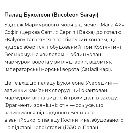
Палац Буколеон (Bucoleon Sarayi)
Уздовж Мармурового моря від мечеті Мала Айя
Софія (церква Святих Сергія і Вакха) до готелю
«Kalyon» тягнеться візантійський хвилем, що
чудово зберігся, побудований при Костянтині
Великому. На хвилеломі – облицьовані
мармуром ворота у вигляді арки, відомі як
імператорські морські ворота (Catladi Kapi).
Це і є вхід до палацу Буколеона. Усередині —
залишки кам’яних споруд, чиї окантовані
мармуром вікна видно й трохи далі із заходу.
Фрагменти зовнішніх стін — ось усе, що
залишилося від чудового Великого
візантійського палацу Костянтина, збудованого
на підставі нової столиці 330 р. Палац