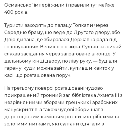
Османської імперії жили і правили тут майже
400 років.
Туристи заходять до палацу Топкапи через
Середню браму, що веде до Другого двору, або
Двір дивана, де збиралася Державна рада під
головуванням Великого візира. Султан зазвичай
слухав засідання через загратоване віконце. У
дальньому кінці двору, по ліву руку, — будівля
гарему, куди можна зайти, купивши квиток у
касі, що розташована поруч.
На третьому поверсі розташовані чудово
прикрашений тронний зал бібліотека Ахмета III з
незрівнянними зборами грецьких і арабських
манускриптів, а також чудові збори шат з
дорогоцінним камінням розшитих срібними та
золотими нитками, які султани одягали з