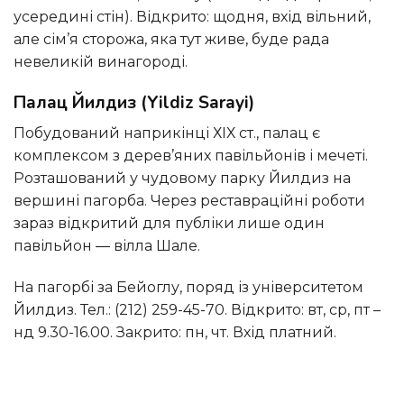
усередині стін). Відкрито: щодня, вхід вільний,
але сім’я сторожа, яка тут живе, буде рада
невеликій винагороді.
Палац Йилдиз (Yildiz Sarayi)
Побудований наприкінці ХІХ ст., палац є
комплексом з дерев’яних павільйонів і мечеті.
Розташований у чудовому парку Йилдиз на
вершині пагорба. Через реставраційні роботи
зараз відкритий для публіки лише один
павільйон — вілла Шале.
На пагорбі за Бейоглу, поряд із університетом
Йилдиз. Тел.: (212) 259-45-70. Відкрито: вт, ср, пт –
нд 9.30-16.00. Закрито: пн, чт. Вхід платний.