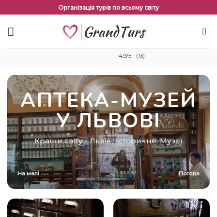
Перейти
Організація турів по всьому світу
до
змісту
4.9/5 - (13)
АПТЕКА-МУЗЕЙ
У ЛЬВОВІ
Країни світу
-
Львів
Історичне
,
Музеї
/
На мапі
Погода