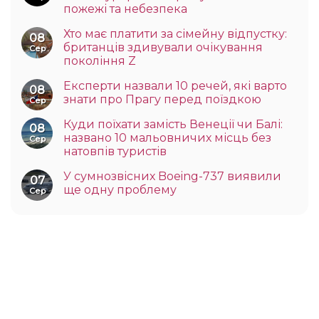
пожежі та небезпека
Хто має платити за сімейну відпустку:
08
британців здивували очікування
Сер
покоління Z
Експерти назвали 10 речей, які варто
08
знати про Прагу перед поїздкою
Сер
Куди поїхати замість Венеції чи Балі:
08
названо 10 мальовничих місць без
Сер
натовпів туристів
У сумнозвісних Boeing-737 виявили
07
ще одну проблему
Сер