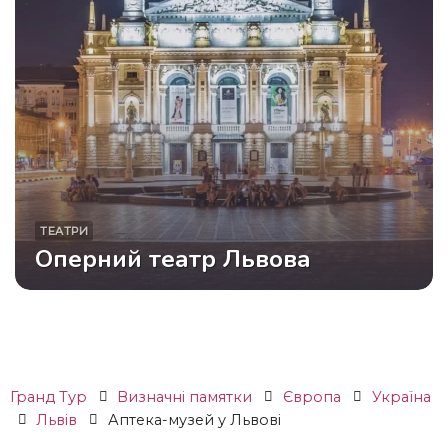
ТЕАТРИ
Оперний театр Львова
Гранд Тур
Визначні памятки
Європа
Україна
Львів
Аптека-музей у Львові