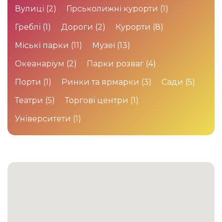
Вулиці
(2)
Гірськолижні курорти
(1)
Греблі
(1)
Дороги
(2)
Курорти
(8)
Міські парки
(11)
Музеї
(13)
Океанаріум
(2)
Парки розваг
(4)
Порти
(1)
Ринки та ярмарки
(3)
Сади
(5)
Театри
(5)
Торгові центри
(1)
Університети
(1)