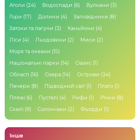
Атоли
(24)
Водоспади
(6)
Вулкани
(3)
Гори
(17)
Долини
(4)
Заповідники
(8)
Затоки та лагуни
(3)
Каньйони
(4)
Ліси
(4)
Льодовики
(2)
Миси
(2)
Моря та океани
(15)
Національні парки
(14)
Оазис
(1)
Області
(16)
Озера
(14)
Острови
(34)
Печери
(8)
Підводний світ
(1)
Плато
(1)
Пляжі
(6)
Пустелі
(4)
Рифи
(1)
Річки
(8)
Скелі
(9)
Солончаки
(2)
Фьорди
(1)
Інше