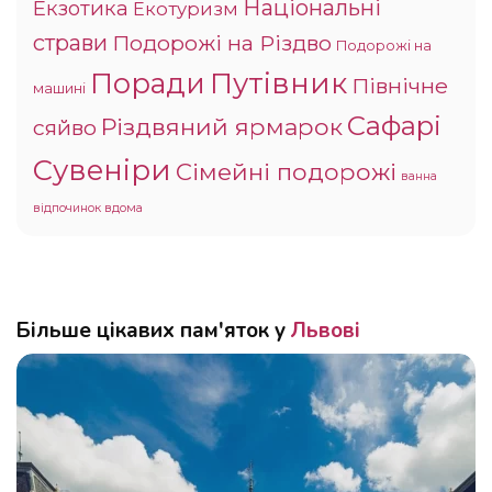
Національні
Екзотика
Екотуризм
страви
Подорожі на Різдво
Подорожі на
Поради
Путівник
Північне
машині
Сафарі
Різдвяний ярмарок
сяйво
Сувеніри
Сімейні подорожі
ванна
відпочинок вдома
Більше цікавих пам'яток у
Львові