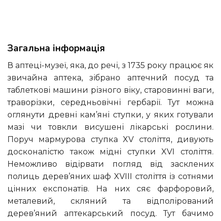
Загальна інформація
В аптеці-музеї, яка, до речі, з 1735 року працює як
звичайна аптека, зібрано аптечний посуд та
таблеткові машини різного віку, старовинні ваги,
траворізки, середньовічні гербарії. Тут можна
оглянути древні кам’яні ступки, у яких готували
мазі чи товкли висушені лікарські рослини.
Поруч мармурова ступка XV століття, дивують
досконалістю також мідні ступки XVI століття.
Неможливо відірвати погляд від засклених
полиць дерев’яних шаф XVIII століття із сотнями
цінних експонатів. На них сяє фарфоровий,
металевий, скляний та відполірований
дерев’яний аптекарський посуд. Тут бачимо