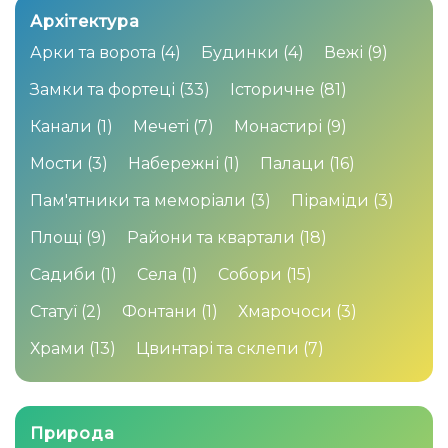
Архітектура
Арки та ворота
(4)
Будинки
(4)
Вежі
(9)
Замки та фортеці
(33)
Історичне
(81)
Канали
(1)
Мечеті
(7)
Монастирі
(9)
Мости
(3)
Набережні
(1)
Палаци
(16)
Пам'ятники та меморіали
(3)
Піраміди
(3)
Площі
(9)
Райони та квартали
(18)
Садиби
(1)
Села
(1)
Собори
(15)
Статуї
(2)
Фонтани
(1)
Хмарочоси
(3)
Храми
(13)
Цвинтарі та склепи
(7)
Природа