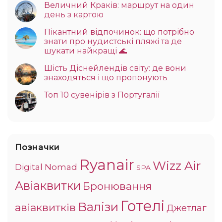
Величний Краків: маршрут на один
день з картою
Пікантний відпочинок: що потрібно
знати про нудистські пляжі та де
шукати найкращі 🌊
Шість Діснейлендів світу: де вони
знаходяться і що пропонують
Топ 10 сувенірів з Португалії
Позначки
Ryanair
Wizz Air
Digital Nomad
SPA
Авіаквитки
Бронювання
Готелі
Валізи
авіаквитків
Джетлаг