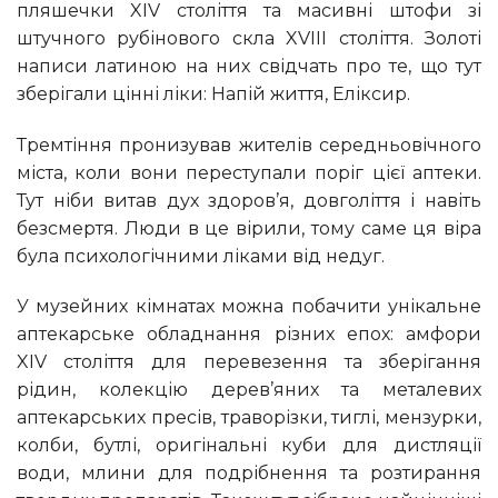
пляшечки XIV століття та масивні штофи зі
штучного рубінового скла XVIII століття. Золоті
написи латиною на них свідчать про те, що тут
зберігали цінні ліки: Напій життя, Еліксир.
Тремтіння пронизував жителів середньовічного
міста, коли вони переступали поріг цієї аптеки.
Тут ніби витав дух здоров’я, довголіття і навіть
безсмертя. Люди в це вірили, тому саме ця віра
була психологічними ліками від недуг.
У музейних кімнатах можна побачити унікальне
аптекарське обладнання різних епох: амфори
XIV століття для перевезення та зберігання
рідин, колекцію дерев’яних та металевих
аптекарських пресів, траворізки, тиглі, мензурки,
колби, бутлі, оригінальні куби для дистляції
води, млини для подрібнення та розтирання