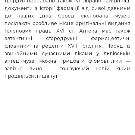
твердих препаратів. Також тут зібрано найцінніші
документи з історії фармації від сивої давнини
до наших днів. Серед експонатів музею
посідають особливе місце оригінальні видання
Геленових праць XVI ст. Аптека має також
автентичні стародрукні фармацевтичні
словники та рецепти XVIII століття. Поряд із
звичайними сучасними ліками у львівській
аптеці-музеї можна придбати фірмові ліки —
залізне вино — тонізуючий напій, який
продається лише тут.