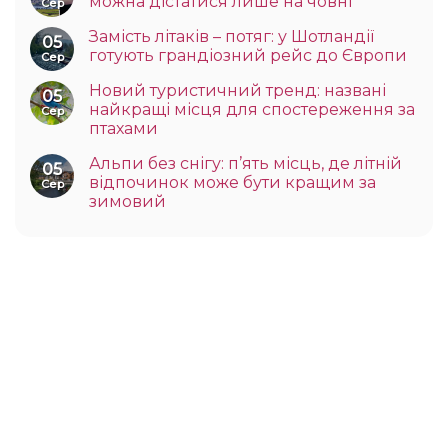
можна дістатися лише на човні
Сер
Замість літаків – потяг: у Шотландії
05
готують грандіозний рейс до Європи
Сер
Новий туристичний тренд: названі
05
найкращі місця для спостереження за
Сер
птахами
Альпи без снігу: п’ять місць, де літній
05
відпочинок може бути кращим за
Сер
зимовий