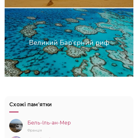
Великий Бар’єрний риф
Схожі памʼятки
Бель-Іль-ан-Мер
Франція