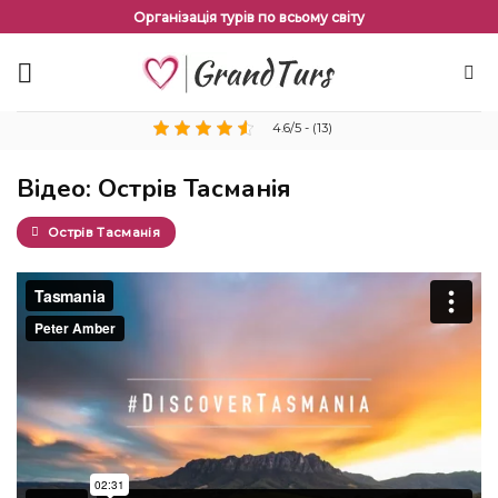
Перейти
Організація турів по всьому світу
до
змісту
4.6/5 - (13)
Відео: Острів Тасманія
Острів Тасманія