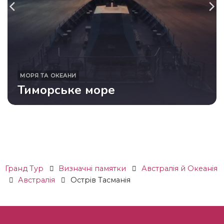
МОРЯ ТА ОКЕАНИ
Тиморське море
Гранд Тур
Визначні памятки
Австралія й Океанія
Австралія
Острів Тасманія