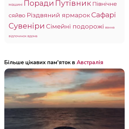
Поради
Путівник
Північне
машині
Сафарі
Різдвяний ярмарок
сяйво
Сувеніри
Сімейні подорожі
ванна
відпочинок вдома
Більше цікавих пам'яток в
Австралія