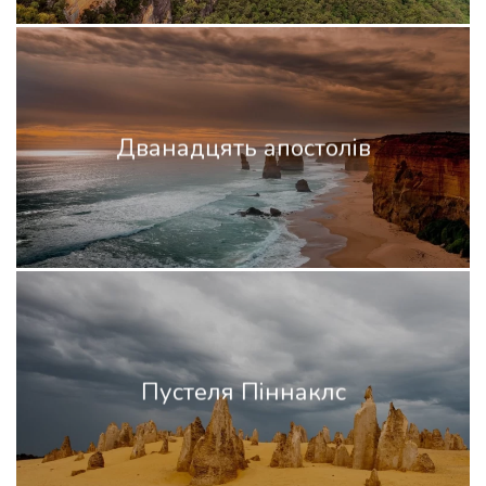
Дванадцять апостолів
Пустеля Піннаклс