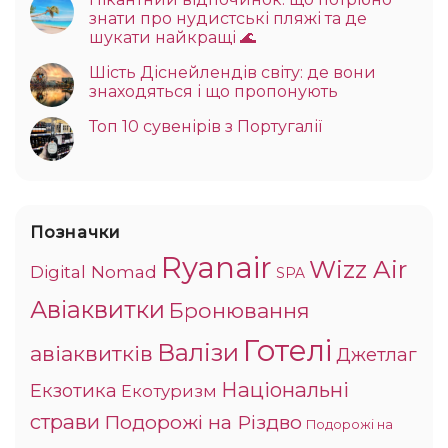
знати про нудистські пляжі та де
шукати найкращі 🌊
Шість Діснейлендів світу: де вони
знаходяться і що пропонують
Топ 10 сувенірів з Португалії
Позначки
Ryanair
Wizz Air
Digital Nomad
SPA
Авіаквитки
Бронювання
Готелі
Валізи
авіаквитків
Джетлаг
Національні
Екзотика
Екотуризм
страви
Подорожі на Різдво
Подорожі на