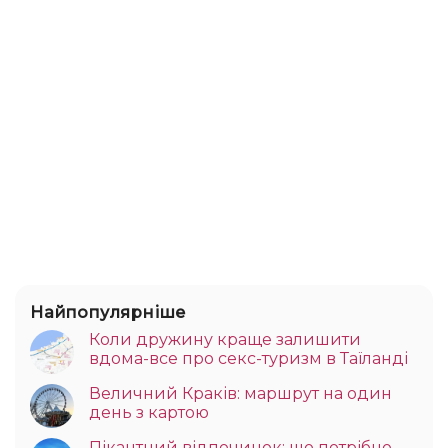
Найпопулярніше
Коли дружину краще залишити
вдома-все про секс-туризм в Таїланді
Величний Краків: маршрут на один
день з картою
Пікантний відпочинок: що потрібно