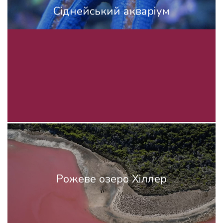
Сіднейський акваріум
Рожеве озеро Хіллер