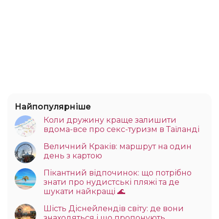
Найпопулярніше
Коли дружину краще залишити
вдома-все про секс-туризм в Таїланді
Величний Краків: маршрут на один
день з картою
Пікантний відпочинок: що потрібно
знати про нудистські пляжі та де
шукати найкращі 🌊
Шість Діснейлендів світу: де вони
знаходяться і що пропонують