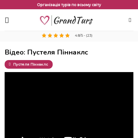
Перейти
Організація турів по всьому світу
до
змісту
4.8/5 - (23)
Відео: Пустеля Піннаклс
Пустеля Піннаклс