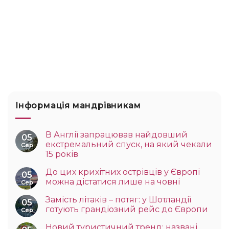
Інформація мандрівникам
В Англії запрацював найдовший
05
екстремальний спуск, на який чекали
Сер
15 років
До цих крихітних острівців у Європі
05
можна дістатися лише на човні
Сер
Замість літаків – потяг: у Шотландії
05
готують грандіозний рейс до Європи
Сер
Новий туристичний тренд: названі