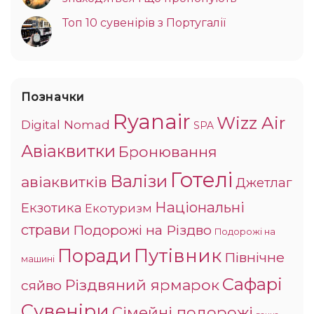
Топ 10 сувенірів з Португалії
Позначки
Ryanair
Wizz Air
Digital Nomad
SPA
Авіаквитки
Бронювання
Готелі
Валізи
авіаквитків
Джетлаг
Національні
Екзотика
Екотуризм
страви
Подорожі на Різдво
Подорожі на
Поради
Путівник
Північне
машині
Сафарі
Різдвяний ярмарок
сяйво
Сувеніри
Сімейні подорожі