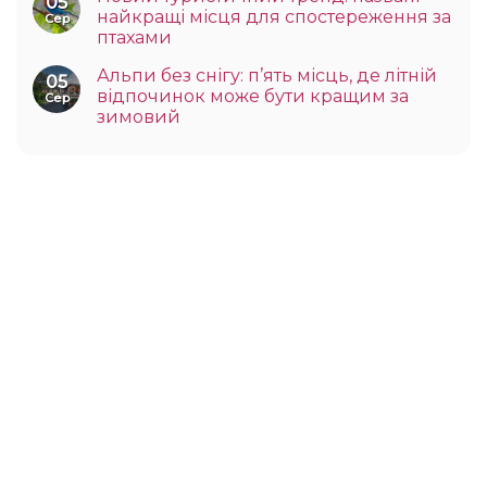
05
найкращі місця для спостереження за
Сер
птахами
Альпи без снігу: п’ять місць, де літній
05
відпочинок може бути кращим за
Сер
зимовий