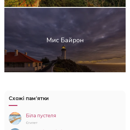
Мис Байрон
Схожі памʼятки
Біла пустеля
Єгипет