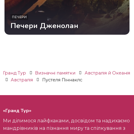
ПЕЧЕРИ
Печери Дженолан
Гранд Тур
Визначні памятки
Австралія й Океанія
Австралія
Пустеля Піннаклс
«Гранд Тур»
Ми ділимося лайфхаками, досвідом та надихаємо
мандрівників на пізнання миру та спілкування з