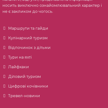
носить виключно ознайомлювальний характер і
не є закликом до чогось.
Маршрути та гайди
Кулінарний туризм
Відпочинок з дітьми
Тури на яхті
Лайфхаки
Діловий туризм
Цифрові кочівники
Тревел-новини