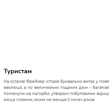
Туристам
На острові Фрейзер історія буквально витає у повітрі. За дикорослими квітами можна простежити 700 тисяч років
еволюції, а по величезних піщаних дюн – багатові
поглянути на пагорби, утворені побутовими відход
місця стоянок, яким не менше 5 тисяч років.