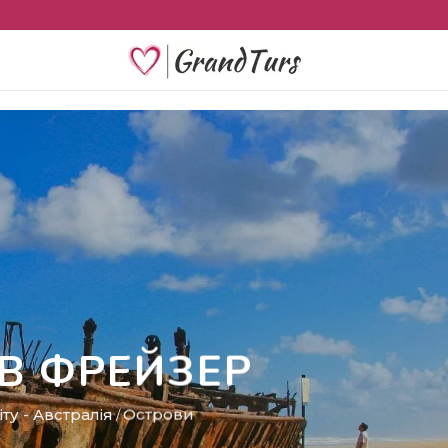
ІВ ФРЕЙЗЕР
іту
-
Австралія
Острови
/