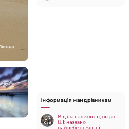
Погода
Інформація мандрівникам
Від фальшивих гідів до
07
ШІ: названо
Сер
найнебезпечніші