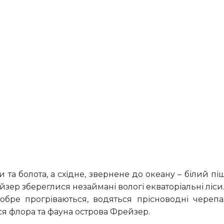
зер збереглися незаймані вологі екваторіальні ліси.
обре прогріваються, водяться прісноводні черепа
вся флора та фауна острова Фрейзер.