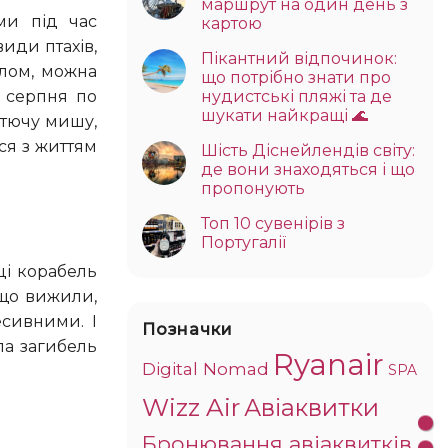
маршрут на один день з
картою
види птахів,
Пікантний відпочинок:
илом, можна
що потрібно знати про
з серпня по
нудистські пляжі та де
шукати найкращі 🌊
етючу мишу,
ся з життям
Шість Діснейлендів світу:
де вони знаходяться і що
пропонують
Топ 10 сувенірів з
Португалії
 що вижили,
сивними. І
Позначки
ла загибель
Ryanair
Digital Nomad
SPA
Wizz Air
Авіаквитки
Бронювання авіаквитків