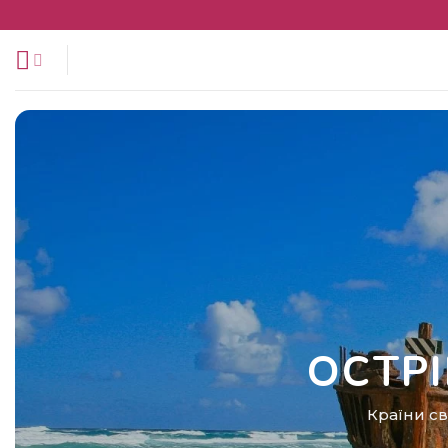
Перейти
до
змісту
ОСТР
Країни св