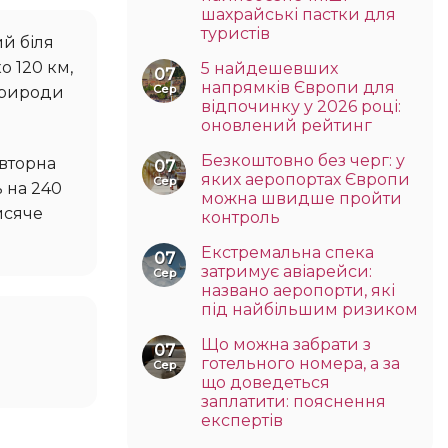
шахрайські пастки для
туристів
о 120 км,
5 найдешевших
07
напрямків Європи для
Сер
 природи
відпочинку у 2026 році:
оновлений рейтинг
Безкоштовно без черг: у
07
яких аеропортах Європи
Сер
ь на 240
можна швидше пройти
висяче
контроль
Екстремальна спека
07
затримує авіарейси:
Сер
названо аеропорти, які
під найбільшим ризиком
Що можна забрати з
07
готельного номера, а за
Сер
що доведеться
заплатити: пояснення
експертів