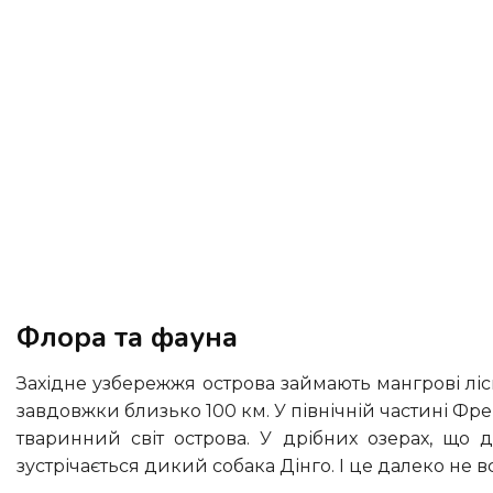
Флора та фауна
Західне узбережжя острова займають мангрові ліси та болота, а східне, звернене до океану – білий піщаний пляж
завдовжки близько 100 км. У північній частині Фрей
тваринний світ острова. У дрібних озерах, що д
зустрічається дикий собака Дінго. І це далеко не 