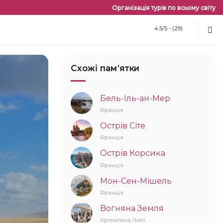
Організація турів по всьому світу
4.5/5 - (29)
Схожі памʼятки
Бель-Іль-ан-Мер
Франція
Острів Сіте
Франція
Острів Корсика
Франція
Мон-Сен-Мішель
Франція
Вогняна Земля
Аргентина
,
Чилі