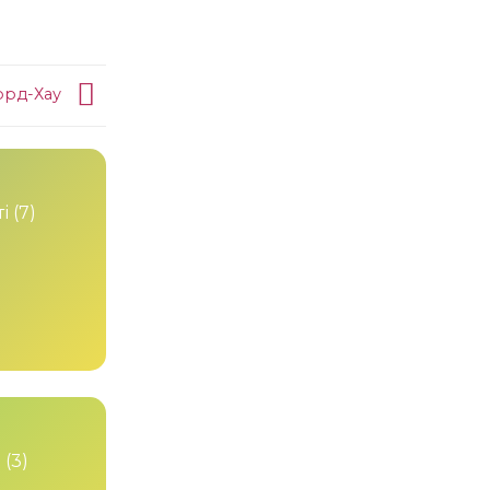
орд-Хау
і
(7)
и
(3)