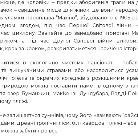
тачок – священне місце для жінок, де вони народжу
 уламки пароплава “Махіно”, збудованого в 1905 ро
дном, згодом, під час Першої Світової війни 
 час циклону. Завітайте до занедбаної пристані Ма
ериком, а під час Другої Світової війни викори
, крок за кроком, розкриватиметься насичена історі
та вишуканими стравами, або насолодитися усам
ліч готелів та окремих котеджів з розкішними кр
з природою можна поставити намет в одному з так
іля озер Буманжин, МакКензі, Дундубара, Вадді-Поін
ному пляжі.
ми, древні тропічні ліси, білі кварцові пляжі – все
можна забути про все.