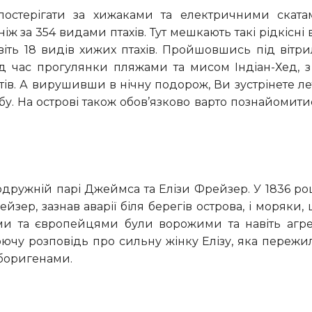
іж за 354 видами птахів. Тут мешкають такі рідкісні 
авіть 18 видів хижих птахів. Пройшовшись під вітр
Під час прогулянки пляжами та мисом Індіан-Хед, 
итів. А вирушивши в нічну подорож, Ви зустрінете л
бу. На острові також обов’язково варто познайомити
йзер, зазнав аварії біля берегів острова, і моряки,
ми та європейцями були ворожими та навіть агре
юючу розповідь про сильну жінку Елізу, яка пережи
аборигенами.