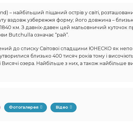
нуту вздовж узбережжя форму; його довжина – близьк
є 1840 км. З давніх-давен цей мальовничий куточок
ви Butchulla означає “рай”.
 утворилися близько 400 тисяч років тому і височіют
ні Висячі озера. Найбільше з них, а також найбільше 
Фотогалерея
Відео