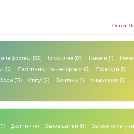
Острів Л
и та фортеці
(33)
Історичне
(81)
Канали
(1)
Мечет
и
(16)
Пам'ятники та меморіали
(3)
Піраміди
(3)
обори
(15)
Статуї
(2)
Фонтани
(1)
Хмарочоси
(3)
17)
Долини
(4)
Заповідники
(8)
Затоки та лагун