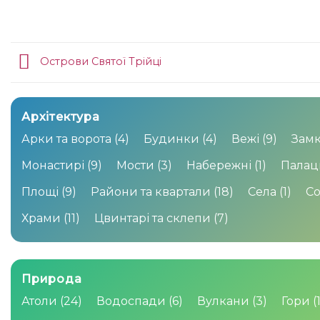
Острови Святої Трійці
Архітектура
Арки та ворота
(4)
Будинки
(4)
Вежі
(9)
Замк
Монастирі
(9)
Мости
(3)
Набережні
(1)
Палац
Площі
(9)
Райони та квартали
(18)
Села
(1)
С
Храми
(11)
Цвинтарі та склепи
(7)
Природа
Атоли
(24)
Водоспади
(6)
Вулкани
(3)
Гори
(