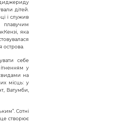
вали дітей.
ці і служив
– плавучим
кКензі, яка
стовувалася
я острова.
ітненням у
аєвидами на
их місць: у
т, Ватумби,
 це створює