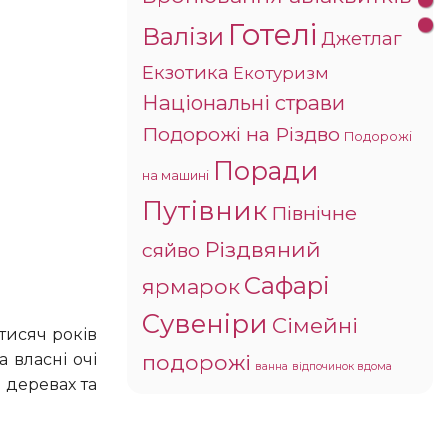
Готелі
Валізи
Джетлаг
Екзотика
Екотуризм
Національні страви
Подорожі на Різдво
Подорожі
Поради
на машині
Путівник
Північне
Різдвяний
сяйво
Сафарі
ярмарок
Сувеніри
Сімейні
подорожі
 власні очі
ванна
відпочинок вдома
 деревах та