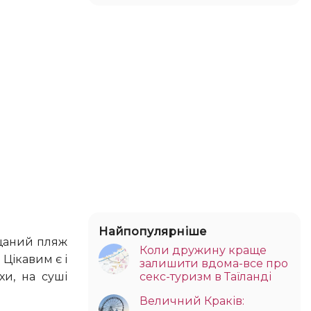
Найпопулярніше
Коли дружину краще
 Цікавим є і
залишити вдома-все про
хи, на суші
секс-туризм в Таїланді
Величний Краків: