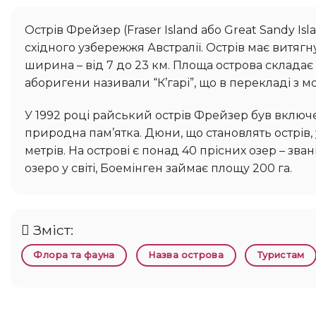
Острів Фрейзер (Fraser Island або Great Sandy Island) – найбільший піщаний острів у світі, розташований біля
східного узбережжя Австралії. Острів має витяг
ширина – від 7 до 23 км. Площа острова склада
аборигени називали “К’гарі”, що в перекладі з мо
У 1992 році райський острів Фрейзер був включений до списку Світової спадщини ЮНЕСКО як неповторна
природна пам’ятка. Дюни, що становлять острів,
метрів. На острові є понад 40 прісних озер – зва
озеро у світі, Боемінген займає площу 200 га.
Зміст:
Флора та фауна
Назва острова
Туристам