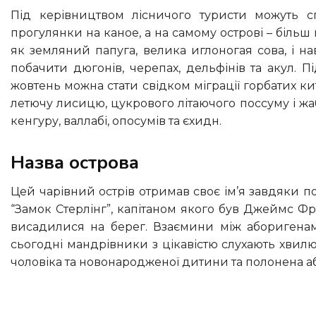
Під керівництвом лісничого туристи можуть спостерігати за хижаками та електричними скатами під час
прогулянки на каное, а на самому острові – більш н
як земляний папуга, велика иглоногая сова, і н
побачити дюгонів, черепах, дельфінів та акул. 
жовтень можна стати свідком міграції горбатих к
летючу лисицю, цукрового літаючого поссуму і жа
кенгуру, валлабі, опосумів та єхидн.
Назва острова
Цей чарівний острів отримав своє ім’я завдяки подружній парі Джеймса та Елізи Фрейзер. У 1836 році корабель
“Замок Стерлінг”, капітаном якого був Джеймс Фре
висадилися на берег. Взаємини між аборигена
сьогодні мандрівники з цікавістю слухають хвил
чоловіка та новонародженої дитини та полонена 