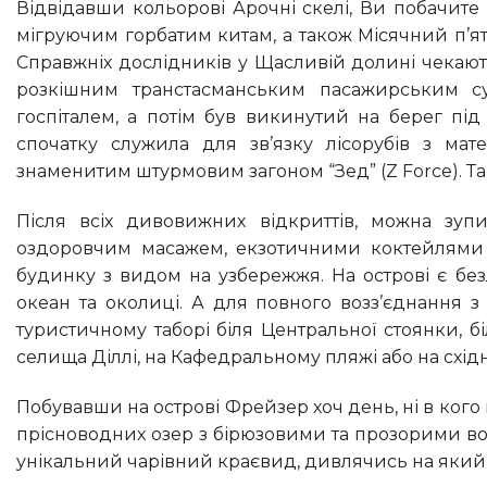
Відвідавши кольорові Арочні скелі, Ви побачите місце, де чоловіки – предки аборигенів грали на диджериду
мігруючим горбатим китам, а також Місячний п’я
Справжніх дослідників у Щасливій долині чекають
розкішним транстасманським пасажирським су
госпіталем, а потім був викинутий на берег під
спочатку служила для зв’язку лісорубів з мат
знаменитим штурмовим загоном “Зед” (Z Force). Так
Після всіх дивовижних відкриттів, можна зупинитися в екологічно чистому пансіонаті і побалувати себе
оздоровчим масажем, екзотичними коктейлями 
будинку з видом на узбережжя. На острові є без
океан та околиці. А для повного возз’єднання 
туристичному таборі біля Центральної стоянки, б
селища Діллі, на Кафедральному пляжі або на схід
Побувавши на острові Фрейзер хоч день, ні в кого не залишається сумнівів, чому його називають “райським”. Сотні
прісноводних озер з бірюзовими та прозорими вода
унікальний чарівний краєвид, дивлячись на який 