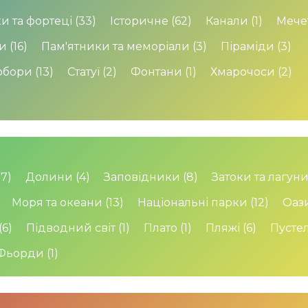
и та фортеці
(33)
Історичне
(62)
Канали
(1)
Мече
и
(16)
Пам'ятники та меморіали
(3)
Піраміди
(3)
обори
(13)
Статуї
(2)
Фонтани
(1)
Хмарочоси
(2)
17)
Долини
(4)
Заповідники
(8)
Затоки та лагун
Моря та океани
(13)
Національні парки
(12)
Оаз
(6)
Підводний світ
(1)
Плато
(1)
Пляжі
(6)
Пустел
Фьорди
(1)