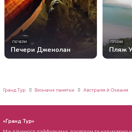
ПЕЧЕРИ
ПЛЯЖІ
Печери Дженолан
Пляж У
Гранд Тур
Визначні памятки
Австралія й Океанія
«Гранд Тур»
Ми ділимося лайфхаками, досвідом та надихаємо мандрівників на пізнання