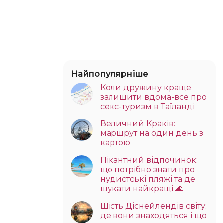
Найпопулярніше
Коли дружину краще
залишити вдома-все про
секс-туризм в Таїланді
Величний Краків:
маршрут на один день з
картою
Пікантний відпочинок:
що потрібно знати про
нудистські пляжі та де
шукати найкращі 🌊
Шість Діснейлендів світу:
де вони знаходяться і що