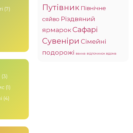
Путівник
Північне
ті
(7)
Різдвяний
сяйво
Сафарі
ярмарок
Сувеніри
Сімейні
подорожі
ванна
відпочинок вдома
и
(3)
ис
(1)
і
(4)