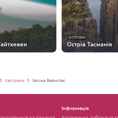
ОСТРОВИ
айтхевен
Острів Тасманія
Австралія
Затока Вайнглас
Інформація
Копіювання, публікація та будь-яке використання, у тому числі переробка