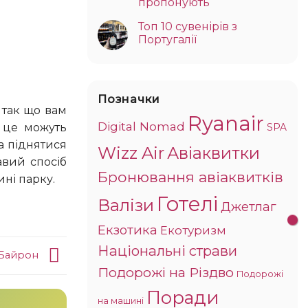
пропонують
Топ 10 сувенірів з
Португалії
Позначки
Ryanair
Digital Nomad
з це можуть
SPA
а піднятися
Wizz Air
Авіаквитки
авий спосіб
Бронювання авіаквитків
ині парку.
Готелі
Валізи
Джетлаг
Екзотика
Екотуризм
Національні страви
 Байрон
Подорожі на Різдво
Подорожі
Поради
на машині