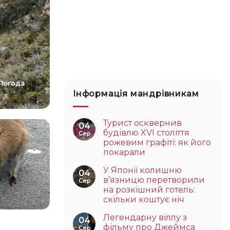
Погода
Інформація мандрівникам
Турист осквернив
04
будівлю XVI століття
Сер
рожевим графіті: як його
покарали
У Японії колишню
04
в’язницю перетворили
Сер
на розкішний готель:
скільки коштує ніч
Легендарну віллу з
04
фільму про Джеймса
Сер