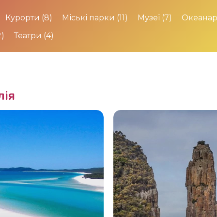
Курорти
(8)
Міські парки
(11)
Музеї
(7)
Океанар
2)
Театри
(4)
лія