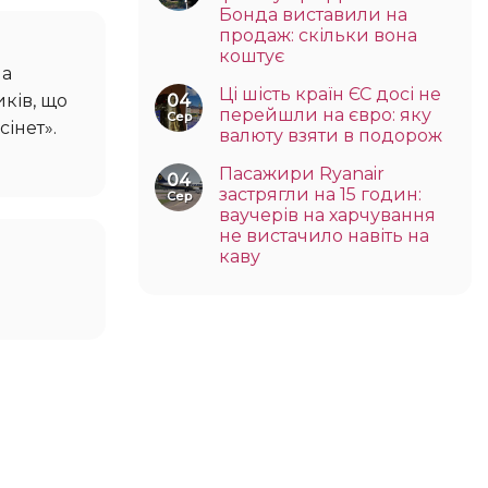
Бонда виставили на
продаж: скільки вона
коштує
на
Ці шість країн ЄС досі не
ків, що
04
перейшли на євро: яку
Сер
інет».
валюту взяти в подорож
Пасажири Ryanair
04
застрягли на 15 годин:
Сер
ваучерів на харчування
не вистачило навіть на
каву