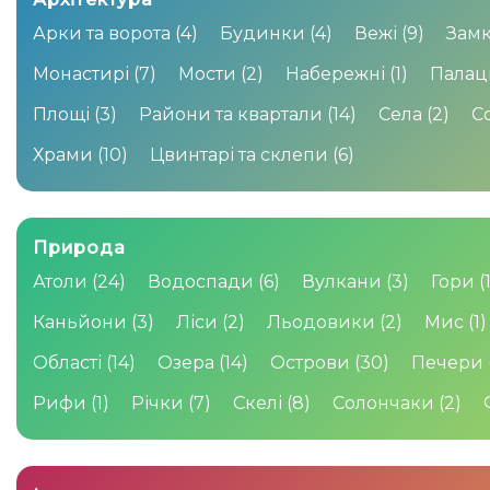
Арки та ворота
(4)
Будинки
(4)
Вежі
(9)
Замк
Монастирі
(7)
Мости
(2)
Набережні
(1)
Палац
Площі
(3)
Райони та квартали
(14)
Села
(2)
С
Храми
(10)
Цвинтарі та склепи
(6)
Природа
Атоли
(24)
Водоспади
(6)
Вулкани
(3)
Гори
(
Каньйони
(3)
Ліси
(2)
Льодовики
(2)
Мис
(1)
Області
(14)
Озера
(14)
Острови
(30)
Печери
Рифи
(1)
Річки
(7)
Скелі
(8)
Солончаки
(2)