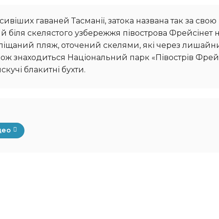
й біля скелястого узбережжя півострова Фрейсінет 
й піщаний пляж, оточений скелями, які через лишайни
кож знаходиться Національний парк «Півострів Фрейс
скучі блакитні бухти.
део