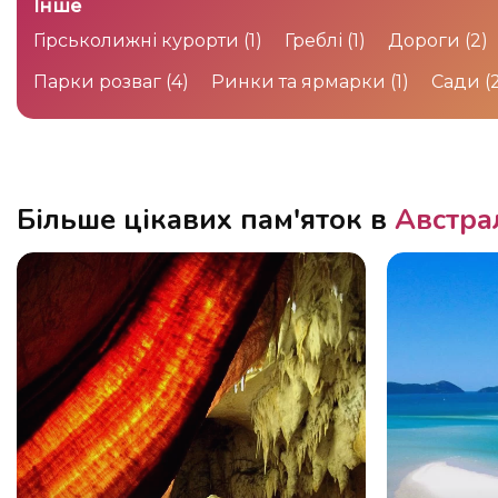
Інше
Гірськолижні курорти
(1)
Греблі
(1)
Дороги
(2)
Парки розваг
(4)
Ринки та ярмарки
(1)
Сади
(
Більше цікавих пам'яток в
Австра