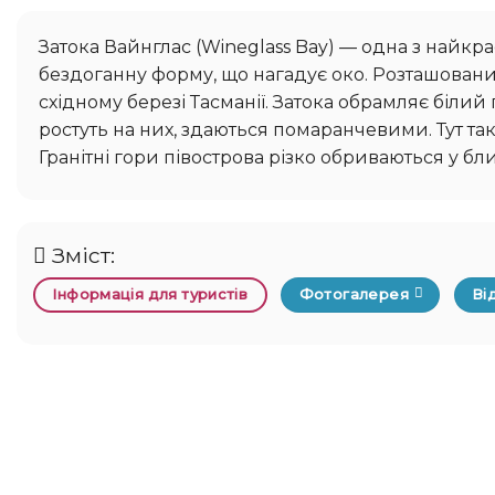
Затока Вайнглас (Wineglass Bay) — одна з найкрасивіших гаваней Тасманії, затока названа так за свою
бездоганну форму, що нагадує око. Розташовани
східному березі Тасманії. Затока обрамляє біли
ростуть на них, здаються помаранчевими. Тут та
Гранітні гори півострова різко обриваються у бли
Зміст:
Інформація для туристів
Фотогалерея
Ві