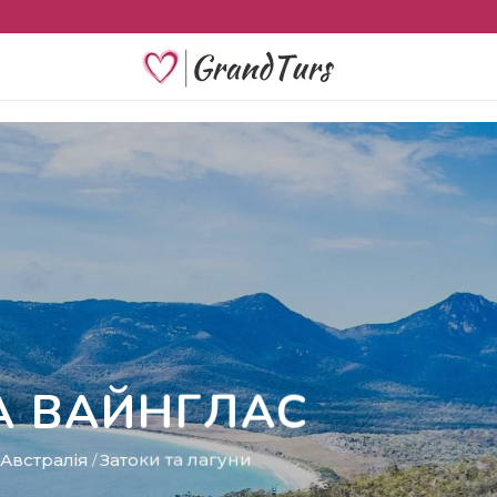
КА ВАЙНГЛАС
Австралія
Затоки та лагуни
/