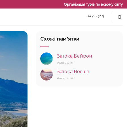
Організація турів по всьому світу
4.6/5 - (27)
Схожі памʼятки
Затока Байрон
Австралія
Затока Вогнів
Австралія