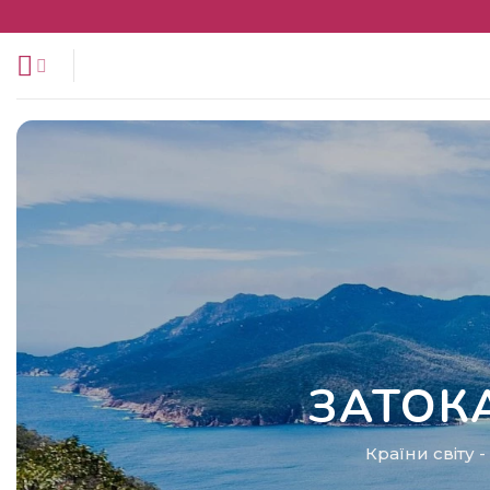
Перейти
до
змісту
ЗАТО
Країни світу
-