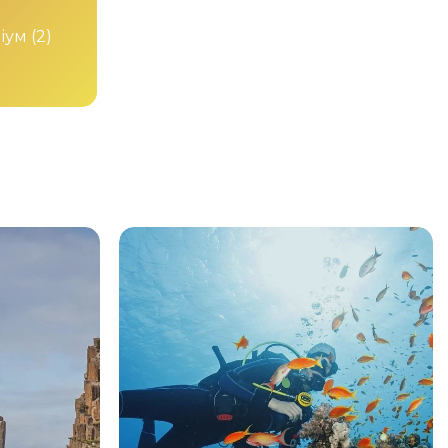
іум
(2)