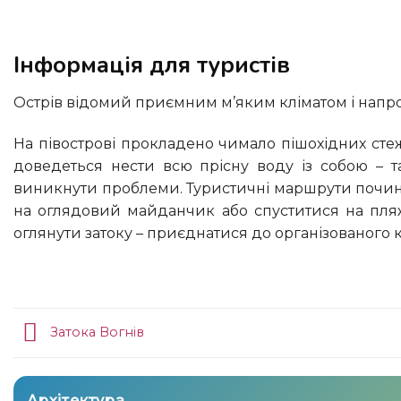
Інформація для туристів
Острів відомий приємним м’яким кліматом і напр
На півострові прокладено чимало пішохідних стежок, які люблять туристи, проте тут дуже мало води, так що вам
доведеться нести всю прісну воду із собою – т
виникнути проблеми. Туристичні маршрути почина
на оглядовий майданчик або спуститися на пляж
оглянути затоку – приєднатися до організованого кр
Затока Вогнів
Архітектура