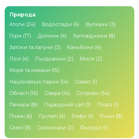
Природа
Атоли
(24)
Водоспади
(6)
Вулкани
(3)
Гори
(17)
Долини
(4)
Заповідники
(8)
Затоки та лагуни
(3)
Каньйони
(4)
Ліси
(4)
Льодовики
(2)
Миси
(2)
Моря та океани
(15)
Національні парки
(14)
Оазис
(1)
Області
(16)
Озера
(14)
Острови
(34)
Печери
(8)
Підводний світ
(1)
Плато
(1)
Пляжі
(6)
Пустелі
(4)
Рифи
(1)
Річки
(8)
Скелі
(9)
Солончаки
(2)
Фьорди
(1)