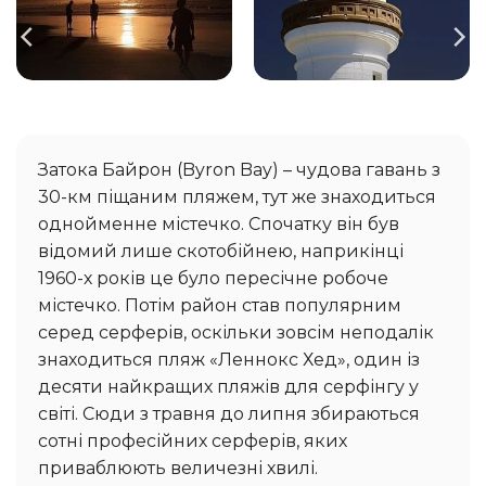
Затока Байрон (Byron Bay) – чудова гавань з
30-км піщаним пляжем, тут же знаходиться
однойменне містечко. Спочатку він був
відомий лише скотобійнею, наприкінці
1960-х років це було пересічне робоче
містечко. Потім район став популярним
серед серферів, оскільки зовсім неподалік
знаходиться пляж «Леннокс Хед», один із
десяти найкращих пляжів для серфінгу у
світі. Сюди з травня до липня збираються
сотні професійних серферів, яких
приваблюють величезні хвилі.