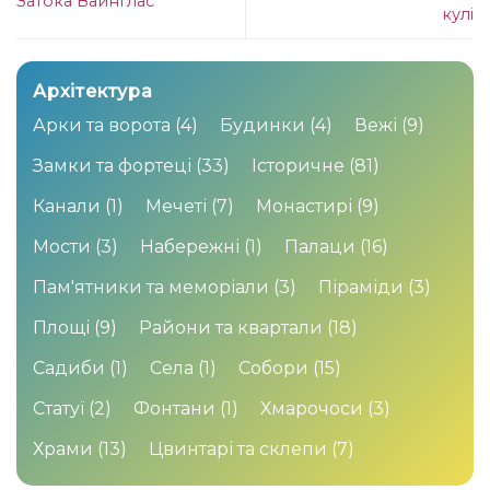
Затока Вайнглас
кулі
Архітектура
Арки та ворота
(4)
Будинки
(4)
Вежі
(9)
Замки та фортеці
(33)
Історичне
(81)
Канали
(1)
Мечеті
(7)
Монастирі
(9)
Мости
(3)
Набережні
(1)
Палаци
(16)
Пам'ятники та меморіали
(3)
Піраміди
(3)
Площі
(9)
Райони та квартали
(18)
Садиби
(1)
Села
(1)
Собори
(15)
Статуї
(2)
Фонтани
(1)
Хмарочоси
(3)
Храми
(13)
Цвинтарі та склепи
(7)