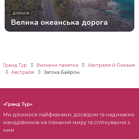
ДОРОГИ
Велика океанська дорога
Гранд Тур
Визначні памятки
Австралія й Океанія
Австралія
Затока Байрон
«Гранд Тур»
Ми ділимося лайфхаками, досвідом та надихаємо
мандрівників на пізнання миру та спілкування з
ним