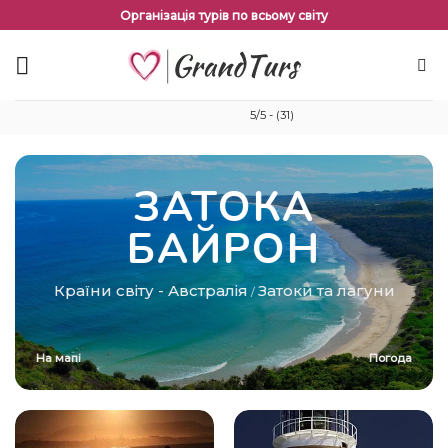
Перейти
Організація турів по всьому світу
до
змісту
5/5 - (31)
ЗАТОКА
БАЙРОН
Країни світу
-
Австралія
Затоки та лагуни
/
На мапі
Погода