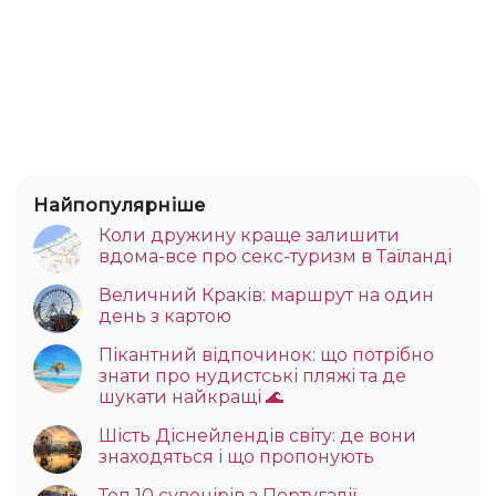
Найпопулярніше
Коли дружину краще залишити
вдома-все про секс-туризм в Таїланді
Величний Краків: маршрут на один
день з картою
Пікантний відпочинок: що потрібно
знати про нудистські пляжі та де
шукати найкращі 🌊
Шість Діснейлендів світу: де вони
знаходяться і що пропонують
Топ 10 сувенірів з Португалії