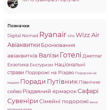
Позначки
Ryanair
Wizz Air
Digital Nomad
SPA
Авіаквитки
Бронювання
Готелі
Валізи
авіаквитків
Джетлаг
Національні
Екзотика
Екотуризм
страви
Подорожі на Різдво
Подорожі на
Поради
Путівник
Північне
машині
Сафарі
Різдвяний ярмарок
сяйво
Сувеніри
Сімейні подорожі
ванна
відпочинок вдома