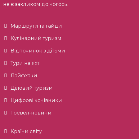
не є закликом до чогось.
Маршрути та гайди
Кулінарний туризм
Відпочинок з дітьми
Тури на яхті
Лайфхаки
Діловий туризм
Цифрові кочівники
Тревел-новини
Країни світу