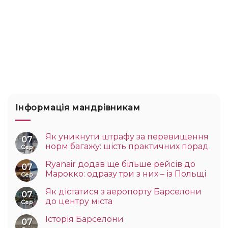
Інформація мандрівникам
Як уникнути штрафу за перевищення
07
норм багажу: шість практичних порад
Сер
Ryanair додав ще більше рейсів до
07
Марокко: одразу три з них – із Польщі
Сер
Як дістатися з аеропорту Барселони
07
до центру міста
Сер
Історія Барселони
07