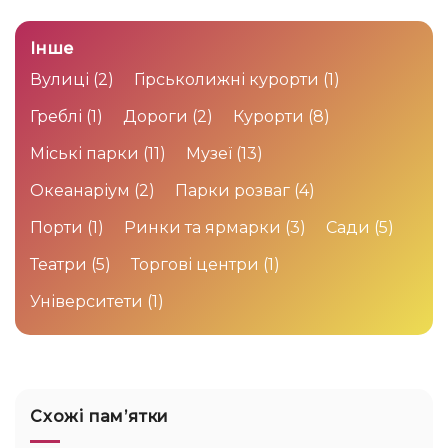
Інше
Вулиці
(2)
Гірськолижні курорти
(1)
Греблі
(1)
Дороги
(2)
Курорти
(8)
Міські парки
(11)
Музеї
(13)
Океанаріум
(2)
Парки розваг
(4)
Порти
(1)
Ринки та ярмарки
(3)
Сади
(5)
Театри
(5)
Торгові центри
(1)
Університети
(1)
Схожі памʼятки