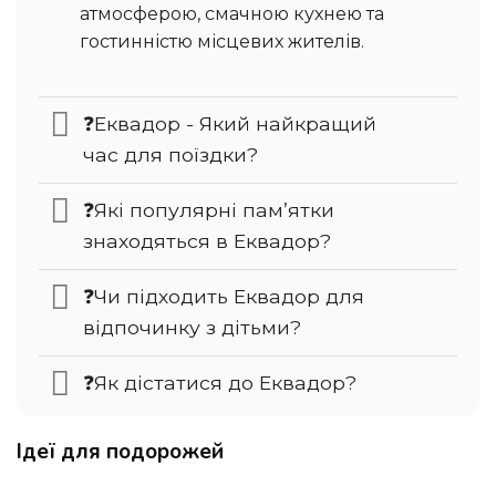
атмосферою, смачною кухнею та
гостинністю місцевих жителів.
❓Еквадор - Який найкращий
час для поїздки?
❓Які популярні пам’ятки
знаходяться в Еквадор?
❓Чи підходить Еквадор для
відпочинку з дітьми?
❓Як дістатися до Еквадор?
Ідеї для подорожей