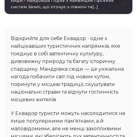
Анди - найдовша і одна з найвищих гірських
систем Землі, що оточує з півночі та[...]
Відкрийте для себе Еквадор - одне з
найцікавіших туристичних напрямків, яке
поєднує в собі автентичну культуру,
дивовижну природу та багату історичну
спадщину. Мандрівка сюди — це унікальна
нагода побачити світ під новим кутом,
поринути у місцеві традиції, скуштувати
національні страви та відчути гостинність
місцевих жителів.
У Еквадор туристи можуть насолодитися не
лише популярними пам’ятками, а й
маловідомими, але не менш захопливими
місцями, які зберігають дух автентичності та