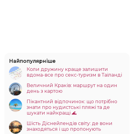
Найпопулярніше
Коли дружину краще залишити
вдома-все про секс-туризм в Таїланді
Величний Краків: маршрут на один
день з картою
Пікантний відпочинок: що потрібно
знати про нудистські пляжі та де
шукати найкращі 🌊
Шість Діснейлендів світу: де вони
знаходяться і що пропонують