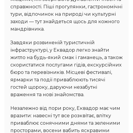
справжності. Піші прогулянки, гастрономічні
тури, відпочинок на природі чи культурні
заходи — тут знайдеться щось для кожного
мандрівника.
Завдяки розвиненій туристичній
інфраструктурі, у Еквадор легко знайти
житло на будь-який смак і гаманець, а також
скористатися послугами гідів, екскурсійних
бюро та перевізників. Місцеві фестивалі,
ярмарки та події приваблюють тисячі
гостей щороку, даруючи незабутні
враження та нові знайомства.
Незалежно від пори року, Еквадор має чим
вразити: навесні тут все розквітає, влітку
приваблює сонячними днями та зеленими
просторами, восени вабить яскравими