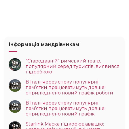
Інформація мандрівникам
“Стародавній” римський театр,
06
популярний серед туристів, виявився
Сер
підробкою
В Італії через спеку популярні
06
пам’ятки працюватимуть довше:
Сер
оприлюднено новий графік роботи
В Італії через спеку популярні
06
пам’ятки працюватимуть довше:
Сер
оприлюднено новий графік
Starlink Маска підкорює авіацію:
06