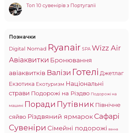
Топ 10 сувенірів з Португалії
Позначки
Ryanair
Wizz Air
Digital Nomad
SPA
Авіаквитки
Бронювання
Готелі
Валізи
авіаквитків
Джетлаг
Національні
Екзотика
Екотуризм
страви
Подорожі на Різдво
Подорожі на
Поради
Путівник
Північне
машині
Сафарі
Різдвяний ярмарок
сяйво
Сувеніри
Сімейні подорожі
ванна