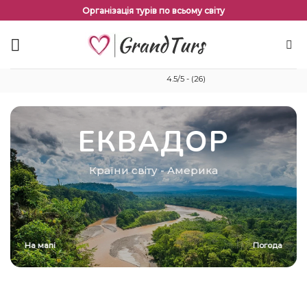
Перейти
Організація турів по всьому світу
до
змісту
4.5/5 - (26)
ЕКВАДОР
Країни світу
-
Америка
На мапі
Погода