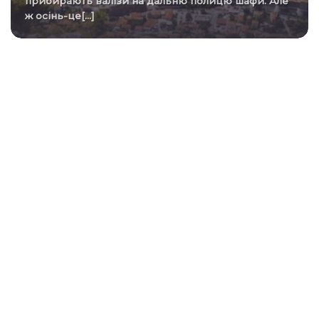
прибирають валізи на дальню полицю шафи. Але
ж осінь-це[...]