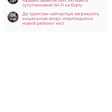
названо авіакомпанії, які мають
Сер
супутниковий Wi-Fi на борту
Де туристам найчастіше загрожують
06
кишенькові злодії: оприлюднено
Сер
новий рейтинг міст