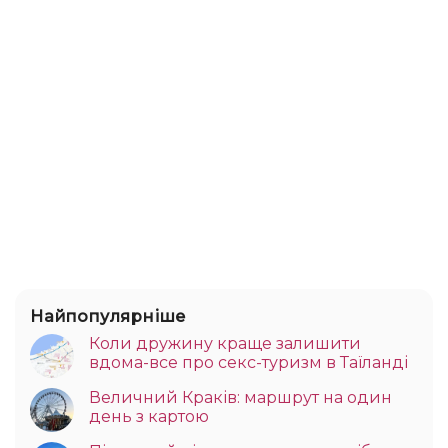
Найпопулярніше
Коли дружину краще залишити
вдома-все про секс-туризм в Таїланді
Величний Краків: маршрут на один
день з картою