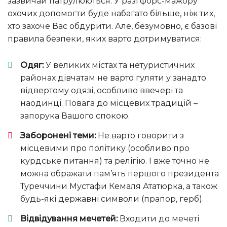
зазвичай патрулюються. У разі форс-мажору
охочих допомогти буде набагато більше, ніж тих,
хто захоче Вас обдурити. Але, безумовно, є базові
правила безпеки, яких варто дотримуватися:
Одяг:
У великих містах та нетуристичних
районах дівчатам не варто гуляти у занадто
відвертому одязі, особливо ввечері та
наодинці. Повага до місцевих традицій –
запорука Вашого спокою.
Заборонені теми:
Не варто говорити з
місцевими про політику (особливо про
курдське питання) та релігію. І вже точно не
можна ображати пам’ять першого президента
Туреччини Мустафи Кемаля Ататюрка, а також
будь-які державні символи (прапор, герб).
Відвідування мечетей:
Входити до мечеті