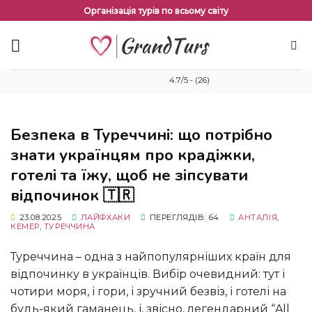
Перейти
Організація турів по всьому світу
до
змісту
4.7/5 - (26)
Безпека в Туреччині: що потрібно
знати українцям про крадіжки,
готелі та їжу, щоб не зіпсувати
відпочинок 🇹🇷
23.08.2025
ЛАЙФХАКИ
ПЕРЕГЛЯДІВ: 64
АНТАЛІЯ
,
КЕМЕР
,
ТУРЕЧЧИНА
Туреччина – одна з найпопулярніших країн для
відпочинку в українців. Вибір очевидний: тут і
чотири моря, і гори, і зручний безвіз, і готелі на
будь-який гаманець, і, звісно, легендарний “All