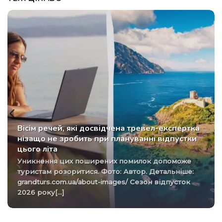
Вісім речей, які досвідчена тревел-експертка
нізащо не зробить при плануванні відпустки
цього літа
Уникнення цих поширених помилок допоможе
туристам розоритися. Фото: Автор. Детальніше:
grandturs.com.ua/about-images/ Сезон відпусток
2026 року[...]