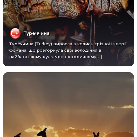
Туреччина
Туреччина (Turkey) виросла з колись грізної імперії
Османа, що розгорнула свої володіння в
найбагатшому культурно-історичному[...]