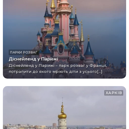
ПАРКИ РОЗВАГ
Діснейленд у Парижі
Діснейленд у Парижі – парк розваг у Франції,
потрапити до якого мріють діти з усього[...]
ХАРКІВ