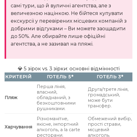
самі тури, що й вуличні агентства, але з
величезною націнкою. Не бійтеся купувати
екскурсії у перевірених місцевих компаній з
добрими відгуками – Ви можете заощадити
до 50%. Але обирайте лише офіційні
агентства, а не зазивал на пляжі.
💎 5 зірок vs. 3 зірки: основні відмінності
КРИТЕРІЙ
ГОТЕЛЬ 5*
ГОТЕЛЬ 3*
Перша лінія,
Друга/третя лінія,
власний,
громадський,
Пляж
обладнаний, з
може бути
безкоштовними
трансфер.
рушниками.
Різноманітне,
Обмежений вибір,
якісне, імпортний
прості страви,
Харчування
алкоголь, a la carte
місцевий
ресторани.
алкоголь.