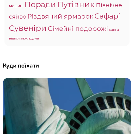
Поради
Путівник
Північне
машині
Сафарі
Різдвяний ярмарок
сяйво
Сувеніри
Сімейні подорожі
ванна
відпочинок вдома
Куди поїхати