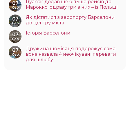
Ryanair додав ще більше рейсів до
07
Марокко: одразу три з них – із Польщі
Сер
Як дістатися з аеропорту Барселони
07
до центру міста
Сер
Історія Барселони
07
Сер
Дружина щомісяця подорожує сама:
07
вона назвала 4 неочікувані переваги
Сер
для шлюбу