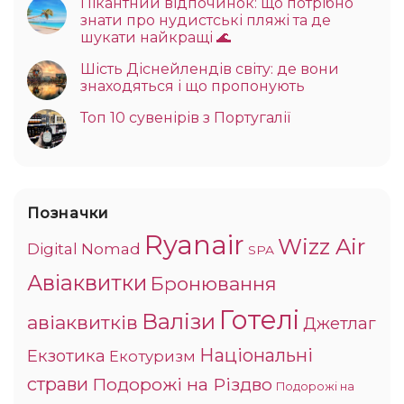
Пікантний відпочинок: що потрібно
знати про нудистські пляжі та де
шукати найкращі 🌊
Шість Діснейлендів світу: де вони
знаходяться і що пропонують
Топ 10 сувенірів з Португалії
Позначки
Ryanair
Wizz Air
Digital Nomad
SPA
Авіаквитки
Бронювання
Готелі
Валізи
авіаквитків
Джетлаг
Національні
Екзотика
Екотуризм
страви
Подорожі на Різдво
Подорожі на