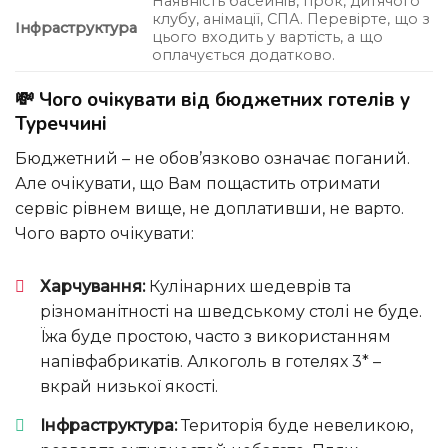
Наявність басейнів, гірок, дитячого
клубу, анімації, СПА. Перевірте, що з
Інфраструктура
цього входить у вартість, а що
оплачується додатково.
💸 Чого очікувати від бюджетних готелів у
Туреччині
Бюджетний – не обов’язково означає поганий.
Але очікувати, що Вам пощастить отримати
сервіс рівнем вище, не доплативши, не варто.
Чого варто очікувати:
Харчування:
Кулінарних шедеврів та
різноманітності на шведському столі не буде.
Їжа буде простою, часто з використанням
напівфабрикатів. Алкоголь в готелях 3* –
вкрай низької якості.
Інфраструктура:
Територія буде невеликою,