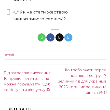
👉 Як не стати жертвою
'нав'язливого сервісу'?
Готелі
Що треба знати перед
Під загрозою виселення:
поїздкою до Грузії?
10 правил готелів, які не
Великий гід для українців
можна порушувати, щоб
2025: гори, море, вино та
не зіпсувати відпустку 🏨
хінкалі 🇬🇪
ТЕЖ ЦІКАВО