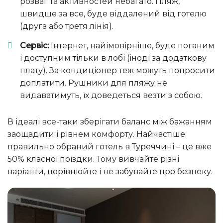
розваг та активностей небагато. Пляж,
швидше за все, буде віддалений від готелю
(друга або третя лінія).
Сервіс:
Інтернет, найімовірніше, буде поганим
і доступним тільки в лобі (іноді за додаткову
плату). За кондиціонер теж можуть попросити
доплатити. Рушники для пляжу не
видаватимуть, їх доведеться везти з собою.
В ідеалі все-таки зберігати баланс між бажанням
заощадити і рівнем комфорту. Найчастіше
правильно обраний готель в Туреччині – це вже
50% класної поїздки. Тому вивчайте різні
варіанти, порівнюйте і не забувайте про безпеку.