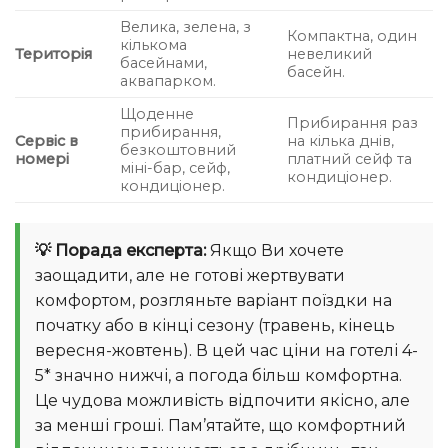
Велика, зелена, з
Компактна, один
кількома
Територія
невеликий
басейнами,
басейн.
аквапарком.
Щоденне
Прибирання раз
прибирання,
Сервіс в
на кілька днів,
безкоштовний
номері
платний сейф та
міні-бар, сейф,
кондиціонер.
кондиціонер.
💡 Порада експерта:
Якщо Ви хочете
заощадити, але не готові жертвувати
комфортом, розгляньте варіант поїздки на
початку або в кінці сезону (травень, кінець
вересня-жовтень). В цей час ціни на готелі 4-
5* значно нижчі, а погода більш комфортна.
Це чудова можливість відпочити якісно, але
за менші гроші. Пам’ятайте, що комфортний