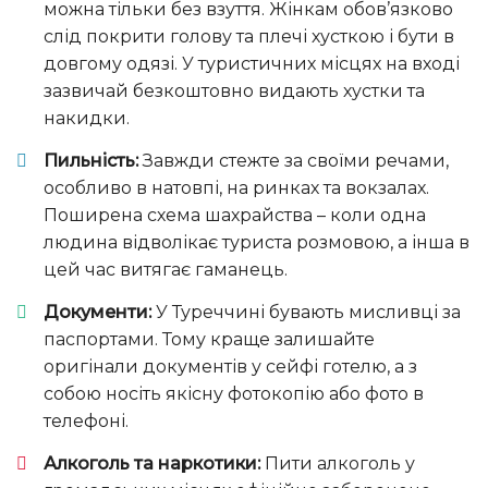
можна тільки без взуття. Жінкам обов’язково
слід покрити голову та плечі хусткою і бути в
довгому одязі. У туристичних місцях на вході
зазвичай безкоштовно видають хустки та
накидки.
Пильність:
Завжди стежте за своїми речами,
особливо в натовпі, на ринках та вокзалах.
Поширена схема шахрайства – коли одна
людина відволікає туриста розмовою, а інша в
цей час витягає гаманець.
Документи:
У Туреччині бувають мисливці за
паспортами. Тому краще залишайте
оригінали документів у сейфі готелю, а з
собою носіть якісну фотокопію або фото в
телефоні.
Алкоголь та наркотики:
Пити алкоголь у